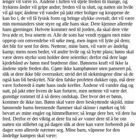
lenger vil være ro. Åndene i luften vil stjele freden til mange, og
fryktens ånder vil gripe andre; freden vil ta slutt, og natten sin hvile
vil gå tapt; åndene vil vandre på jakt etter boliger og kroppene de
kan bo i, de vil få fysisk form og bringe ulykke overalt; det vil være
min motstanders siste styre og alle hans skar. Dere kjenner allerede
hans gjerninger. Helvete kommer ned til jorden, da skal dere vite
hva øde er, hva smerte er. Alle de som har vendt ryggen mot mine
opprop om omvendelse vil søke meg, men ingen vil lytte på dem;
det blir for sent for dem. Nettene, mine barn, vil være av åndelig
kamp; mens noen beder, vil andre hvile og så bytte plass; bønn skal
være deres styrke som holder dere seierrike; derfor må dere lage
kjedebånd av bønn med brødrene dine. Bønnens kraft vil ikke la
åndene stjele freden din. Gjøre ikke kampbønner uten panseret på,
slik at dere ikke blir overrasket; utvid det til slektningene dine så de
også kan bli beskyttet. Når den falske profeten dukker opp, må dere
være forberedt å møte hans onde krefter. Åndene vil vandre dag og
natt, på jakt etter hvem de kan fortære, men nettene vil være det
gunstige rommet til å så deres ondskap. Der hvor det er bønn,
kommer de ikke inn. Bønn skal være dere beskyttende skjold, mine
bønnende barns brennende flammer skal skinne i mørket og bli
bevart av mine engler og himmelhærer; så lenge dere ber, vil dere ha
fred. Derfor er det viktig at dere fra nå av vaner dere til å be om
natten sin stillehet og på dagen slik at dere kan være forberedt på de
dager som allerede nærmer seg. Mine barn, våpnene for den
åndelige kampen skal være: