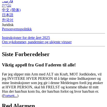
فارسی
עִברִית
中文 (简体)
日本語
한국어
Juridisk
Personvernspolitikk
Instruksjoner for dette året 2025
Om sykdommer, pandemier og ukjente viruser
Siste Forberedelser
Viktig appell fra Gud Faderen til alle!
Før jeg slipper min Arm med ALT sin Kraft, MOT Jordkloden, vil
jeg INVITERE HVER PERSON til å følge mine Indikasjoner og
mine Instruksjoner som jeg gir i denne Meldeingen fordi jeg ønsker
at HVER PERSON, skal bli FRELST og komme tilbake til mitt
Hus der han/hun kom fra, der han/hun forlot og hvor han/hun er.
(
Fortsett...
)
Rød Alarmen