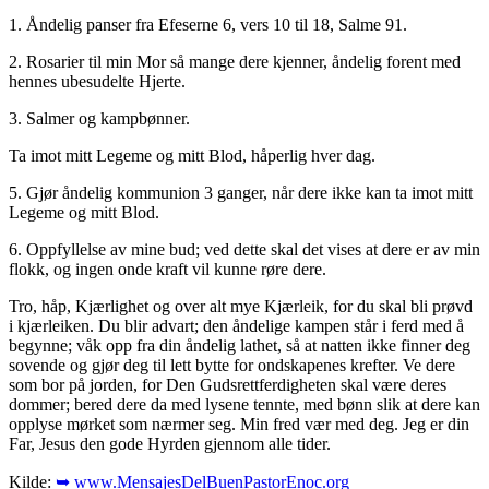
1. Åndelig panser fra Efeserne 6, vers 10 til 18, Salme 91.
2. Rosarier til min Mor så mange dere kjenner, åndelig forent med
hennes ubesudelte Hjerte.
3. Salmer og kampbønner.
Ta imot mitt Legeme og mitt Blod, håperlig hver dag.
5. Gjør åndelig kommunion 3 ganger, når dere ikke kan ta imot mitt
Legeme og mitt Blod.
6. Oppfyllelse av mine bud; ved dette skal det vises at dere er av min
flokk, og ingen onde kraft vil kunne røre dere.
Tro, håp, Kjærlighet og over alt mye Kjærleik, for du skal bli prøvd
i kjærleiken. Du blir advart; den åndelige kampen står i ferd med å
begynne; våk opp fra din åndelig lathet, så at natten ikke finner deg
sovende og gjør deg til lett bytte for ondskapenes krefter. Ve dere
som bor på jorden, for Den Gudsrettferdigheten skal være deres
dommer; bered dere da med lysene tennte, med bønn slik at dere kan
opplyse mørket som nærmer seg. Min fred vær med deg. Jeg er din
Far, Jesus den gode Hyrden gjennom alle tider.
Kilde:
➥ www.MensajesDelBuenPastorEnoc.org