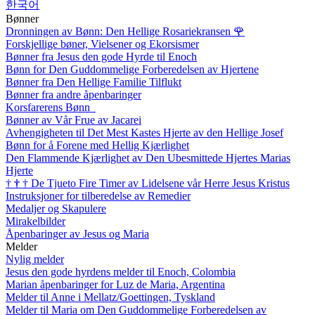
한국어
Bønner
Dronningen av Bønn: Den Hellige Rosariekransen
🌹
Forskjellige bøner, Vielsener og Ekorsismer
Bønner fra Jesus den gode Hyrde til Enoch
Bønn for Den Guddommelige Forberedelsen av Hjertene
Bønner fra Den Hellige Familie Tilflukt
Bønner fra andre åpenbaringer
Korsfarerens Bønn
Bønner av Vår Frue av Jacarei
Avhengigheten til Det Mest Kastes Hjerte av den Hellige Josef
Bønn for å Forene med Hellig Kjærlighet
Den Flammende Kjærlighet av Den Ubesmittede Hjertes Marias
Hjerte
†
†
†
De Tjueto Fire Timer av Lidelsene vår Herre Jesus Kristus
Instruksjoner for tilberedelse av Remedier
Medaljer og Skapulere
Mirakelbilder
Åpenbaringer av Jesus og Maria
Melder
Nylig melder
Jesus den gode hyrdens melder til Enoch, Colombia
Marian åpenbaringer for Luz de Maria, Argentina
Melder til Anne i Mellatz/Goettingen, Tyskland
Melder til Maria om Den Guddommelige Forberedelsen av