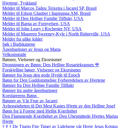
Hjertene, Tyskland
Melder til Marcos Tadeu Teixeira i Jacareí SP, Brasil
Melder til Edson Glauber i Itapiranga AM, Brasil
Melder til Den Hellige Familie Tilflukt, USA
Melder til Barna av Fornyelsen, USA
Melder til John Leary i Rochester NY, USA
Melder til Maureen Sweeney-Kyle i North Ridgeville, USA
Melder fra ulike kilder
Søk i Budskapene
Åpenbaringer av Jesus og Maria
Velkomstside
Bønner, Vielsener og Ekorsismer
Dronningen av Bønn: Den Hellige Rosariekransen
🌹
Forskjellige bøner, Vielsener og Ekorsismer
Bønner fra Jesus den gode Hyrde til Enoch
Bønn for Den Guddommelige Forberedelsen av Hjertene
Bønner fra Den Hellige Familie Tilflukt
Bønner fra andre åpenbaringer
Korsfarerens Bønn
Bønner av Vår Frue av Jacarei
Avhengigheten til Det Mest Kastes Hjerte av den Hellige Josef
Bønn for å Forene med Hellig Kjærlighet
Den Flammende Kjærlighet av Den Ubesmittede Hjertes Marias
Hjerte
†
†
†
De Tjueto Fire Timer av Lidelsene vår Herre Jesus Kristus