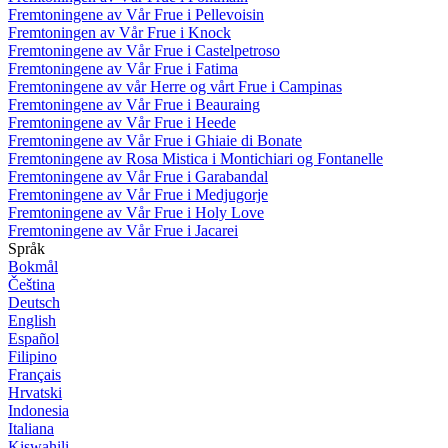
Fremtoningene av Vår Frue i Pellevoisin
Fremtoningen av Vår Frue i Knock
Fremtoningene av Vår Frue i Castelpetroso
Fremtoningene av Vår Frue i Fatima
Fremtoningene av vår Herre og vårt Frue i Campinas
Fremtoningene av Vår Frue i Beauraing
Fremtoningene av Vår Frue i Heede
Fremtoningene av Vår Frue i Ghiaie di Bonate
Fremtoningene av Rosa Mistica i Montichiari og Fontanelle
Fremtoningene av Vår Frue i Garabandal
Fremtoningene av Vår Frue i Medjugorje
Fremtoningene av Vår Frue i Holy Love
Fremtoningene av Vår Frue i Jacarei
Språk
Bokmål
Čeština
Deutsch
English
Español
Filipino
Français
Hrvatski
Indonesia
Italiana
Kiswahili