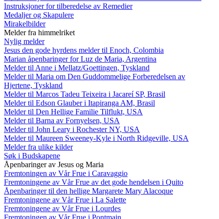
Instruksjoner for tilberedelse av Remedier
Medaljer og Skapulere
Mirakelbilder
Melder fra himmelriket
Nylig melder
Jesus den gode hyrdens melder til Enoch, Colombia
Marian åpenbaringer for Luz de Maria, Argentina
Melder til Anne i Mellatz/Goettingen, Tyskland
Melder til Maria om Den Guddommelige Forberedelsen av
Hjertene, Tyskland
Melder til Marcos Tadeu Teixeira i Jacareí SP, Brasil
Melder til Edson Glauber i Itapiranga AM, Brasil
Melder til Den Hellige Familie Tilflukt, USA
Melder til Barna av Fornyelsen, USA
Melder til John Leary i Rochester NY, USA
Melder til Maureen Sweeney-Kyle i North Ridgeville, USA
Melder fra ulike kilder
Søk i Budskapene
Åpenbaringer av Jesus og Maria
Fremtoningen av Vår Frue i Caravaggio
Fremtoningene av Vår Frue av det gode hendelsen i Quito
Åpenbaringer til den hellige Margarete Mary Alacoque
Fremtoningene av Vår Frue i La Salette
Fremtoningene av Vår Frue i Lourdes
Fremtoningen av Vår Frue i Pontmain