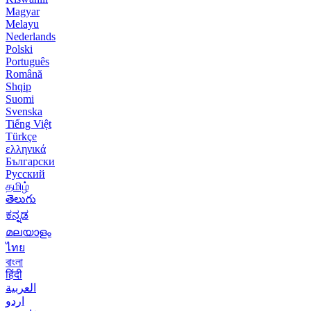
Magyar
Melayu
Nederlands
Polski
Português
Română
Shqip
Suomi
Svenska
Tiếng Việt
Türkçe
ελληνικά
Български
Русский
தமிழ்
తెలుగు
ಕನ್ನಡ
മലയാളം
ไทย
বাংলা
हिंदी
العربية
اردو