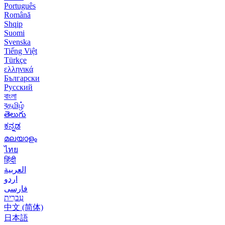
Português
Română
Shqip
Suomi
Svenska
Tiếng Việt
Türkçe
ελληνικά
Български
Русский
বাংলা
বதமிழ்
తెలుగు
ಕನ್ನಡ
മലയാളം
ไทย
हिंदी
العربية
اردو
فارسی
עִברִית
中文 (简体)
日本語