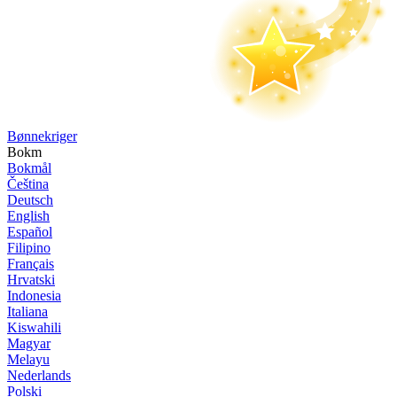
Bønne­kriger
Bokm
Bokmål
Čeština
Deutsch
English
Español
Filipino
Français
Hrvatski
Indonesia
Italiana
Kiswahili
Magyar
Melayu
Nederlands
Polski