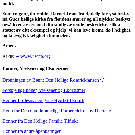
makt.
Som en gang du reddet Barnet Jesus fra dødelig fare, så beskyt
nå Guds hellige kirke fra fiendens snarer og all ulykke; beskytt
også hver av oss med din stadigværende beskyttelse, slik at
støttet av ditt eksempel og hjelp, vi kan leve fromt, dø i helighet,
og få evig lykkelighet i himmelen.
Amen.
Kilde:
➥ www.usccb.org
Bønner, Vielsener og Ekorsismer
Dronningen av Bønn: Den Hellige Rosariekransen
🌹
Forskjellige bøner, Vielsener og Ekorsismer
Bønner fra Jesus den gode Hyrde til Enoch
Bønn for Den Guddommelige Forberedelsen av Hjertene
Bønner fra Den Hellige Familie Tilflukt
Bønner fra andre åpenbaringer