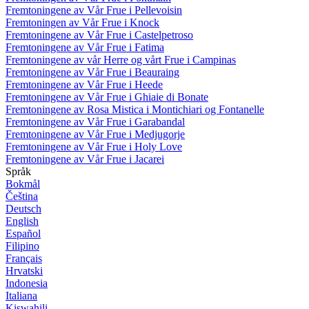
Fremtoningene av Vår Frue i Pellevoisin
Fremtoningen av Vår Frue i Knock
Fremtoningene av Vår Frue i Castelpetroso
Fremtoningene av Vår Frue i Fatima
Fremtoningene av vår Herre og vårt Frue i Campinas
Fremtoningene av Vår Frue i Beauraing
Fremtoningene av Vår Frue i Heede
Fremtoningene av Vår Frue i Ghiaie di Bonate
Fremtoningene av Rosa Mistica i Montichiari og Fontanelle
Fremtoningene av Vår Frue i Garabandal
Fremtoningene av Vår Frue i Medjugorje
Fremtoningene av Vår Frue i Holy Love
Fremtoningene av Vår Frue i Jacarei
Språk
Bokmål
Čeština
Deutsch
English
Español
Filipino
Français
Hrvatski
Indonesia
Italiana
Kiswahili