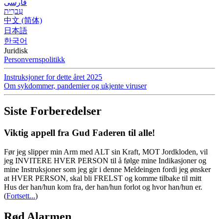
فارسی
עִברִית
中文 (简体)
日本語
한국어
Juridisk
Personvernspolitikk
Instruksjoner for dette året 2025
Om sykdommer, pandemier og ukjente viruser
Siste Forberedelser
Viktig appell fra Gud Faderen til alle!
Før jeg slipper min Arm med ALT sin Kraft, MOT Jordkloden, vil
jeg INVITERE HVER PERSON til å følge mine Indikasjoner og
mine Instruksjoner som jeg gir i denne Meldeingen fordi jeg ønsker
at HVER PERSON, skal bli FRELST og komme tilbake til mitt
Hus der han/hun kom fra, der han/hun forlot og hvor han/hun er.
(
Fortsett...
)
Rød Alarmen