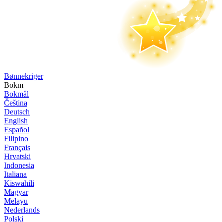
Bønne­kriger
Bokm
Bokmål
Čeština
Deutsch
English
Español
Filipino
Français
Hrvatski
Indonesia
Italiana
Kiswahili
Magyar
Melayu
Nederlands
Polski