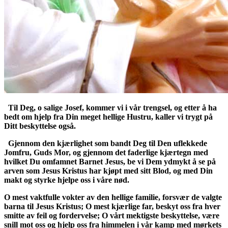
Til Deg, o salige Josef, kommer vi i vår trengsel, og etter å ha
bedt om hjelp fra Din meget hellige Hustru, kaller vi trygt på
Ditt beskyttelse også.
Gjennom den kjærlighet som bandt Deg til Den uflekkede
Jomfru, Guds Mor, og gjennom det faderlige kjærtegn med
hvilket Du omfamnet Barnet Jesus, be vi Dem ydmykt å se på
arven som Jesus Kristus har kjøpt med sitt Blod, og med Din
makt og styrke hjelpe oss i våre nød.
O mest vaktfulle vokter av den hellige familie, forsvær de valgte
barna til Jesus Kristus; O mest kjærlige far, beskyt oss fra hver
smitte av feil og fordervelse; O vårt mektigste beskyttelse, være
snill mot oss og hjelp oss fra himmelen i vår kamp med mørkets