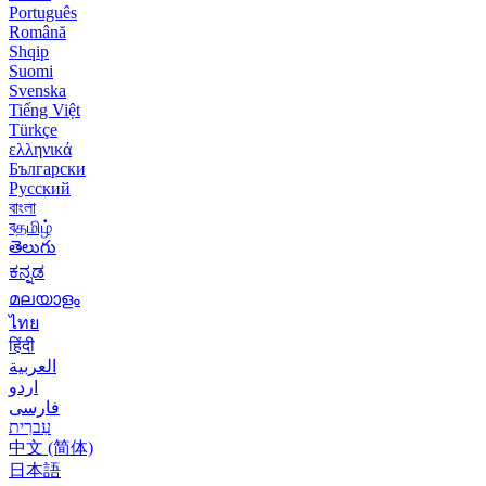
Português
Română
Shqip
Suomi
Svenska
Tiếng Việt
Türkçe
ελληνικά
Български
Русский
বাংলা
বதமிழ்
తెలుగు
ಕನ್ನಡ
മലയാളം
ไทย
हिंदी
العربية
اردو
فارسی
עִברִית
中文 (简体)
日本語