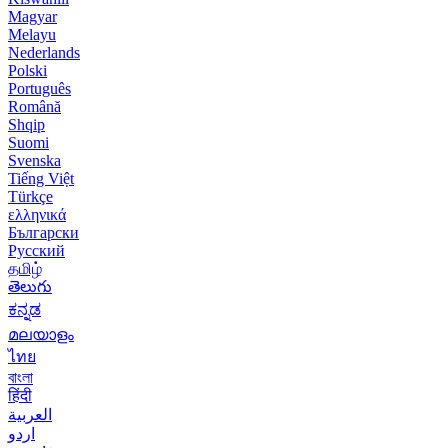
Magyar
Melayu
Nederlands
Polski
Português
Română
Shqip
Suomi
Svenska
Tiếng Việt
Türkçe
ελληνικά
Български
Русский
தமிழ்
తెలుగు
ಕನ್ನಡ
മലയാളം
ไทย
বাংলা
हिंदी
العربية
اردو