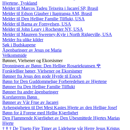
Hjertene, Tyskland
Melder til Marcos Tadeu Teixeira i Jacareí SP, Brasil
Melder til Edson Glauber i Itapiranga AM, Brasil
Melder til Den Hellige Familie Tilflukt, USA
Melder til Barna av Fornyelsen, USA
Melder til John Leary i Rochester NY, USA
Melder til Maureen Sweeney-Kyle i North Ridgeville, USA
Melder fra ulike kilder
Søk i Budskapene
Åpenbaringer av Jesus og Maria
Velkomstside
Bønner, Vielsener og Ekorsismer
Dronningen av Bønn: Den Hellige Rosariekransen
🌹
Forskjellige bøner, Vielsener og Ekorsismer
Bønner fra Jesus den gode Hyrde til Enoch
Bønn for Den Guddommelige Forberedelsen av Hjertene
Bønner fra Den Hellige Familie Tilflukt
Bønner fra andre åpenbaringer
Korsfarerens Bønn
Bønner av Vår Frue av Jacarei
Avhengigheten til Det Mest Kastes Hjerte av den Hellige Josef
Bønn for å Forene med Hellig Kjærlighet
Den Flammende Kjærlighet av Den Ubesmittede Hjertes Marias
Hjerte
†
†
†
De Tjueto Fire Timer av Lidelsene vår Herre Jesus Kristus