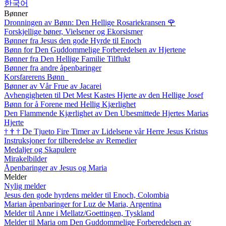
한국어
Bønner
Dronningen av Bønn: Den Hellige Rosariekransen
🌹
Forskjellige bøner, Vielsener og Ekorsismer
Bønner fra Jesus den gode Hyrde til Enoch
Bønn for Den Guddommelige Forberedelsen av Hjertene
Bønner fra Den Hellige Familie Tilflukt
Bønner fra andre åpenbaringer
Korsfarerens Bønn
Bønner av Vår Frue av Jacarei
Avhengigheten til Det Mest Kastes Hjerte av den Hellige Josef
Bønn for å Forene med Hellig Kjærlighet
Den Flammende Kjærlighet av Den Ubesmittede Hjertes Marias
Hjerte
†
†
†
De Tjueto Fire Timer av Lidelsene vår Herre Jesus Kristus
Instruksjoner for tilberedelse av Remedier
Medaljer og Skapulere
Mirakelbilder
Åpenbaringer av Jesus og Maria
Melder
Nylig melder
Jesus den gode hyrdens melder til Enoch, Colombia
Marian åpenbaringer for Luz de Maria, Argentina
Melder til Anne i Mellatz/Goettingen, Tyskland
Melder til Maria om Den Guddommelige Forberedelsen av