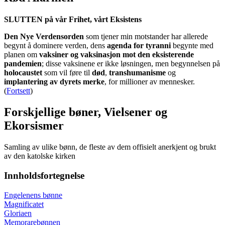
SLUTTEN på vår Frihet, vårt Eksistens
Den Nye Verdensorden
som tjener min motstander har allerede
begynt å dominere verden, dens
agenda for tyranni
begynte med
planen om
vaksiner og vaksinasjon mot den eksisterende
pandemien
; disse vaksinene er ikke løsningen, men begynnelsen på
holocaustet
som vil føre til
død
,
transhumanisme
og
implantering av dyrets merke
, for millioner av mennesker.
(
Fortsett
)
Forskjellige bøner, Vielsener og
Ekorsismer
Samling av ulike bønn, de fleste av dem offisielt anerkjent og brukt
av den katolske kirken
Innholdsfortegnelse
Engelenens bønne
Magnificatet
Gloriaen
Memorarebønnen