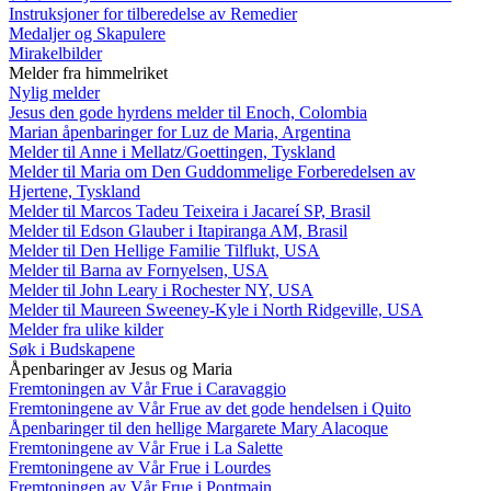
Instruksjoner for tilberedelse av Remedier
Medaljer og Skapulere
Mirakelbilder
Melder fra himmelriket
Nylig melder
Jesus den gode hyrdens melder til Enoch, Colombia
Marian åpenbaringer for Luz de Maria, Argentina
Melder til Anne i Mellatz/Goettingen, Tyskland
Melder til Maria om Den Guddommelige Forberedelsen av
Hjertene, Tyskland
Melder til Marcos Tadeu Teixeira i Jacareí SP, Brasil
Melder til Edson Glauber i Itapiranga AM, Brasil
Melder til Den Hellige Familie Tilflukt, USA
Melder til Barna av Fornyelsen, USA
Melder til John Leary i Rochester NY, USA
Melder til Maureen Sweeney-Kyle i North Ridgeville, USA
Melder fra ulike kilder
Søk i Budskapene
Åpenbaringer av Jesus og Maria
Fremtoningen av Vår Frue i Caravaggio
Fremtoningene av Vår Frue av det gode hendelsen i Quito
Åpenbaringer til den hellige Margarete Mary Alacoque
Fremtoningene av Vår Frue i La Salette
Fremtoningene av Vår Frue i Lourdes
Fremtoningen av Vår Frue i Pontmain