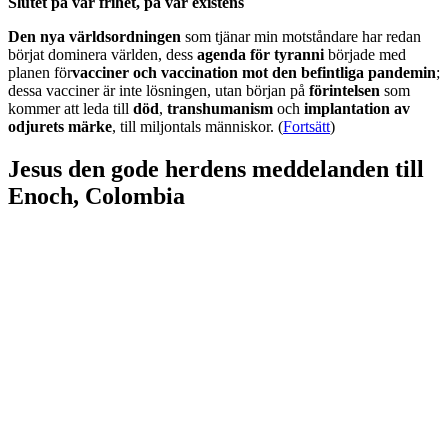
Slutet på vår frihet, på vår existens
Den nya världsordningen
som tjänar min motståndare har redan
börjat dominera världen, dess
agenda för tyranni
började med
planen för
vacciner och vaccination mot den befintliga pandemin
;
dessa vacciner är inte lösningen, utan början på
förintelsen
som
kommer att leda till
död
,
transhumanism
och
implantation av
odjurets märke
, till miljontals människor. (
Fortsätt
)
Jesus den gode herdens meddelanden till
Enoch, Colombia