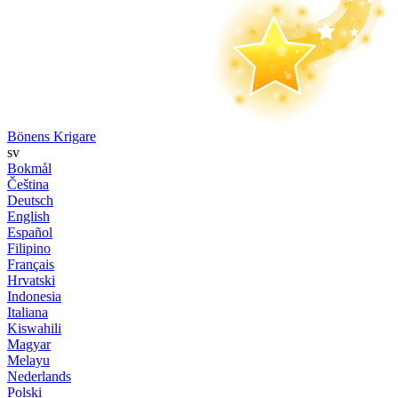
Bönens Krigare
sv
Bokmål
Čeština
Deutsch
English
Español
Filipino
Français
Hrvatski
Indonesia
Italiana
Kiswahili
Magyar
Melayu
Nederlands
Polski