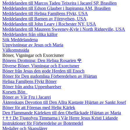
Meddelanden till Marcos Tadeu Teixeira i Jacareí SP, Brasilien
Meddelanden till Edson Glauber i Itapiranga AM, Brasilien
Meddelanden till Heliga Familjens Flykt, USA
Meddelanden till Barnen av Förnyelsen, USA
Meddelanden till John Leary i Rochester NY, USA
Meddelanden till Maureen Sweeney-Kyle i North Ridgeville, USA
Meddelanden från olika källor
Sök Meddelandena
Uppvisningar av Jesus och Maria
Välkomstssida
Böner, Vigningar och Exorcismer
Bönens Drottning: Den Heliga Rosarien
🌹
Diverse Böner, Vigningar och Exorcismer
Böner från Jesus den gode Herden till Enoch
Böner för Den gudomliga Förberedelsen av Hjärtan
Heliga Familjens Flykt Böner
Böner från andra Uppenbarelser
Korsets Bön
Böner av Vår Fru i Jacarei
Äktenskaps Devotion till Den Allra Kastaste Hjärtan av Sankt Josef
Böner för att Förenas med Helig Kärlek
Den Flammande Kärleken till den Obefläckade Hjärtan av Maria
†
†
†
De Tjugofyra Timmarna i Vår Herre Jesus Kristi Lidande
Instruktioner för Förberedelse av Botemedel
Medaljer och Skapulärer