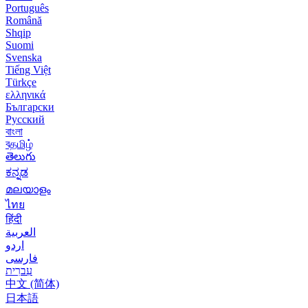
Português
Română
Shqip
Suomi
Svenska
Tiếng Việt
Türkçe
ελληνικά
Български
Русский
বাংলা
বதமிழ்
తెలుగు
ಕನ್ನಡ
മലയാളം
ไทย
हिंदी
العربية
اردو
فارسی
עִברִית
中文 (简体)
日本語