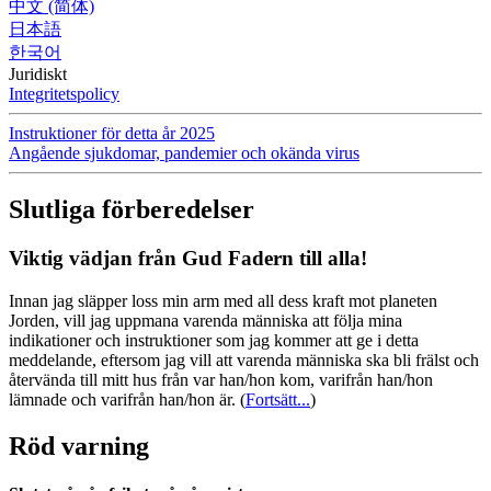
中文 (简体)
日本語
한국어
Juridiskt
Integritetspolicy
Instruktioner för detta år 2025
Angående sjukdomar, pandemier och okända virus
Slutliga förberedelser
Viktig vädjan från Gud Fadern till alla!
Innan jag släpper loss min arm med all dess kraft mot planeten
Jorden, vill jag uppmana varenda människa att följa mina
indikationer och instruktioner som jag kommer att ge i detta
meddelande, eftersom jag vill att varenda människa ska bli frälst och
återvända till mitt hus från var han/hon kom, varifrån han/hon
lämnade och varifrån han/hon är.
(
Fortsätt...
)
Röd varning