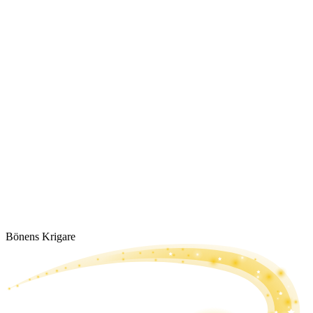
Bönens Krigare