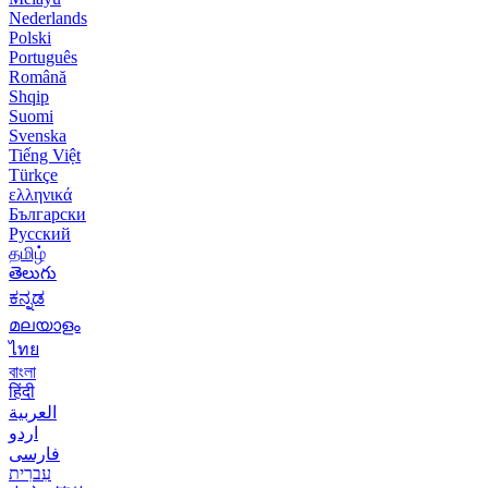
Nederlands
Polski
Português
Română
Shqip
Suomi
Svenska
Tiếng Việt
Türkçe
ελληνικά
Български
Русский
தமிழ்
తెలుగు
ಕನ್ನಡ
മലയാളം
ไทย
বাংলা
हिंदी
العربية
اردو
فارسی
עִברִית