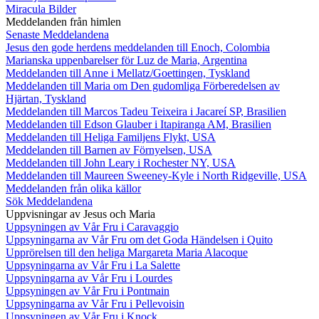
Miracula Bilder
Meddelanden från himlen
Senaste Meddelandena
Jesus den gode herdens meddelanden till Enoch, Colombia
Marianska uppenbarelser för Luz de Maria, Argentina
Meddelanden till Anne i Mellatz/Goettingen, Tyskland
Meddelanden till Maria om Den gudomliga Förberedelsen av
Hjärtan, Tyskland
Meddelanden till Marcos Tadeu Teixeira i Jacareí SP, Brasilien
Meddelanden till Edson Glauber i Itapiranga AM, Brasilien
Meddelanden till Heliga Familjens Flykt, USA
Meddelanden till Barnen av Förnyelsen, USA
Meddelanden till John Leary i Rochester NY, USA
Meddelanden till Maureen Sweeney-Kyle i North Ridgeville, USA
Meddelanden från olika källor
Sök Meddelandena
Uppvisningar av Jesus och Maria
Uppsyningen av Vår Fru i Caravaggio
Uppsyningarna av Vår Fru om det Goda Händelsen i Quito
Upprörelsen till den heliga Margareta Maria Alacoque
Uppsyningarna av Vår Fru i La Salette
Uppsyningarna av Vår Fru i Lourdes
Uppsyningen av Vår Fru i Pontmain
Uppsyningarna av Vår Fru i Pellevoisin
Uppsyningen av Vår Fru i Knock