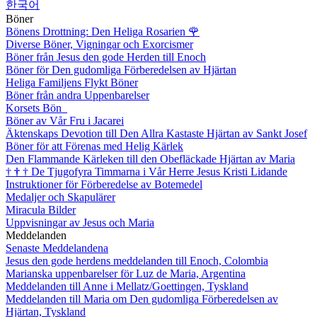
한국어
Böner
Bönens Drottning: Den Heliga Rosarien
🌹
Diverse Böner, Vigningar och Exorcismer
Böner från Jesus den gode Herden till Enoch
Böner för Den gudomliga Förberedelsen av Hjärtan
Heliga Familjens Flykt Böner
Böner från andra Uppenbarelser
Korsets Bön
Böner av Vår Fru i Jacarei
Äktenskaps Devotion till Den Allra Kastaste Hjärtan av Sankt Josef
Böner för att Förenas med Helig Kärlek
Den Flammande Kärleken till den Obefläckade Hjärtan av Maria
†
†
†
De Tjugofyra Timmarna i Vår Herre Jesus Kristi Lidande
Instruktioner för Förberedelse av Botemedel
Medaljer och Skapulärer
Miracula Bilder
Uppvisningar av Jesus och Maria
Meddelanden
Senaste Meddelandena
Jesus den gode herdens meddelanden till Enoch, Colombia
Marianska uppenbarelser för Luz de Maria, Argentina
Meddelanden till Anne i Mellatz/Goettingen, Tyskland
Meddelanden till Maria om Den gudomliga Förberedelsen av
Hjärtan, Tyskland