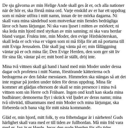
De sju gåvorna av min Helige Ande skall ges åt er, och alla nationer
när de hör er, ska förstå mina ord. Varje enskild av er har ett uppdrag
som ni måste utföra i mitt namn, innan de tre mörka dagarna. Ni
skall vara mina sändebud som motverkar min fiendes bedrägliga
läror och hans lärjungar. Ni ska vara ljuset i mitten av mörkret; ni
ska leda min hjord med styrkan av min sanning; ni ska vara herdar
bland vargar. Frukta inte, min Moder, den evige Hirdsköterskan,
skall leda er och visa er vägen som ni må följa för att nå portarna till
mitt Eviga Jerusalem. Där skall jag vänta på er; min fålläggning
väntar på er och mina får; Den Evige Herden, den som ger sitt liv
för sina får, väntar på er; mitt bord är ställt, dröj inte.
Mina två vittnen skall gå hand i hand med min Moder under dessa
dagar och profetera i mitt Namn, förstörande kätterierna och
bedragerna av den falske messiasen. Himmelen ska stängas så att det
inte regnar på jorden under tiden för deras uppdrag. Mina får
kommer att glädjas eftersom de skall se min presence i mina två
vittnen som sin Herre och Frälsare. Ingen ond kraft kan skada mina
budbärare; demonerna flyr i skräck vid ljudet av deras namn; mina
två olivträd, tillsammans med min Moder och mina lärjungar, ska
förbereda och bana väg för mitt nästa kommande.
Gläd er, min hjord, mitt folk, ty era frihetsdagar är i närheten! Guds
härlighet skall vara med er till tiden av fullbordan. Må min frid vara
med er. Jag är er Herde, Jesus den gode Herden för alla tider.