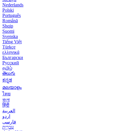
Nederlands
Polski
Português
Română
Shqip
Suomi
Svenska
Tiếng Việt
Türkçe
ελληνικά
Български
Русский
தமிழ்
తెలుగు
ಕನ್ನಡ
മലയാളം
ไทย
বাংলা
हिंदी
العربية
اردو
فارسی
עִברִית