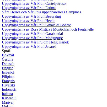
Uppsyningarna av Vår Fru i Castelpetroso
Uppsyningarna av Vår Fru i Fatima
Våra Herres och Vår Frus uppenbarelser i Campinas
Uppsyningarna av Vår Fru i Beauraing
Uppsyningarna av Vår Fru i Heede
Uppsyningarna av Vår Fru i Ghiaie di Bonate
Uppsyningarna av Rosa Mistica i Montichiari och Fontanelle
Uppsyningarna av Vår Fru i Garabandal
Uppsyningarna av Vår Fru i Medjugorje
Uppsyningarna av Vår Fru om Helig Kärlek
Uppsyningarna av Vår Fru i Jacarei
Språk
Bokmål
Čeština
Deutsch
English
Español
Filipino
Français
Hrvatski
Indonesia
Italiana
Kiswahili
Magyar
Melayu