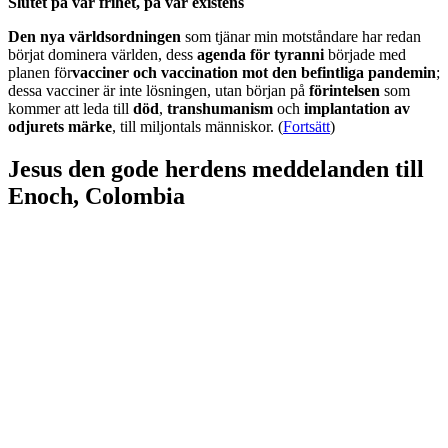
Slutet på vår frihet, på vår existens
Den nya världsordningen
som tjänar min motståndare har redan
börjat dominera världen, dess
agenda för tyranni
började med
planen för
vacciner och vaccination mot den befintliga pandemin
;
dessa vacciner är inte lösningen, utan början på
förintelsen
som
kommer att leda till
död
,
transhumanism
och
implantation av
odjurets märke
, till miljontals människor. (
Fortsätt
)
Jesus den gode herdens meddelanden till
Enoch, Colombia