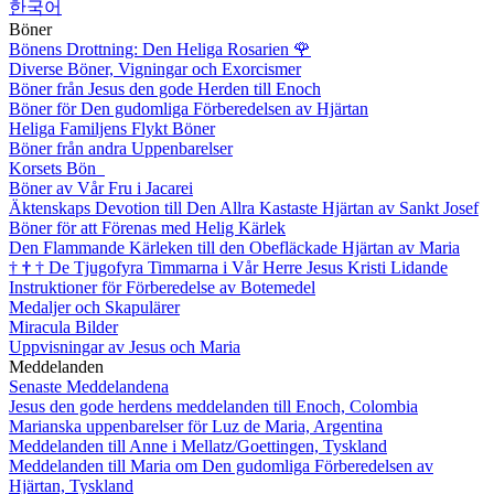
한국어
Böner
Bönens Drottning: Den Heliga Rosarien
🌹
Diverse Böner, Vigningar och Exorcismer
Böner från Jesus den gode Herden till Enoch
Böner för Den gudomliga Förberedelsen av Hjärtan
Heliga Familjens Flykt Böner
Böner från andra Uppenbarelser
Korsets Bön
Böner av Vår Fru i Jacarei
Äktenskaps Devotion till Den Allra Kastaste Hjärtan av Sankt Josef
Böner för att Förenas med Helig Kärlek
Den Flammande Kärleken till den Obefläckade Hjärtan av Maria
†
†
†
De Tjugofyra Timmarna i Vår Herre Jesus Kristi Lidande
Instruktioner för Förberedelse av Botemedel
Medaljer och Skapulärer
Miracula Bilder
Uppvisningar av Jesus och Maria
Meddelanden
Senaste Meddelandena
Jesus den gode herdens meddelanden till Enoch, Colombia
Marianska uppenbarelser för Luz de Maria, Argentina
Meddelanden till Anne i Mellatz/Goettingen, Tyskland
Meddelanden till Maria om Den gudomliga Förberedelsen av
Hjärtan, Tyskland