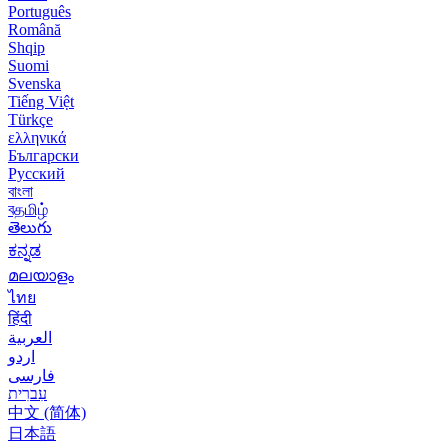
Português
Română
Shqip
Suomi
Svenska
Tiếng Việt
Türkçe
ελληνικά
Български
Русский
বাংলা
বதமிழ்
తెలుగు
ಕನ್ನಡ
മലയാളം
ไทย
हिंदी
العربية
اردو
فارسی
עִברִית
中文 (简体)
日本語