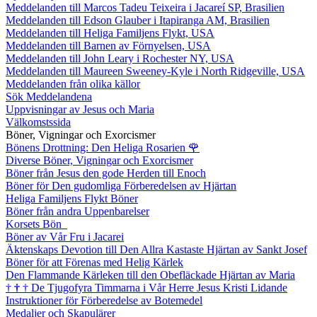
Meddelanden till Marcos Tadeu Teixeira i Jacareí SP, Brasilien
Meddelanden till Edson Glauber i Itapiranga AM, Brasilien
Meddelanden till Heliga Familjens Flykt, USA
Meddelanden till Barnen av Förnyelsen, USA
Meddelanden till John Leary i Rochester NY, USA
Meddelanden till Maureen Sweeney-Kyle i North Ridgeville, USA
Meddelanden från olika källor
Sök Meddelandena
Uppvisningar av Jesus och Maria
Välkomstssida
Böner, Vigningar och Exorcismer
Bönens Drottning: Den Heliga Rosarien
🌹
Diverse Böner, Vigningar och Exorcismer
Böner från Jesus den gode Herden till Enoch
Böner för Den gudomliga Förberedelsen av Hjärtan
Heliga Familjens Flykt Böner
Böner från andra Uppenbarelser
Korsets Bön
Böner av Vår Fru i Jacarei
Äktenskaps Devotion till Den Allra Kastaste Hjärtan av Sankt Josef
Böner för att Förenas med Helig Kärlek
Den Flammande Kärleken till den Obefläckade Hjärtan av Maria
†
†
†
De Tjugofyra Timmarna i Vår Herre Jesus Kristi Lidande
Instruktioner för Förberedelse av Botemedel
Medaljer och Skapulärer