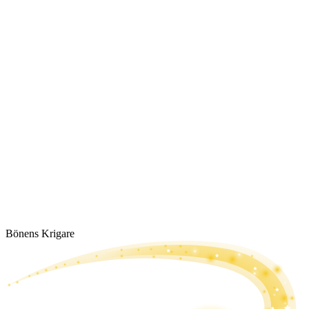
Bönens Krigare