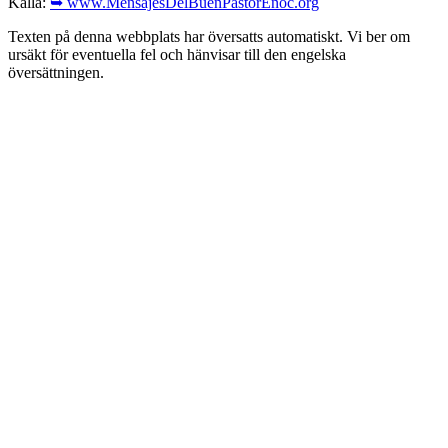
Källa:
➥ www.MensajesDelBuenPastorEnoc.org
Texten på denna webbplats har översatts automatiskt. Vi ber om
ursäkt för eventuella fel och hänvisar till den engelska
översättningen.