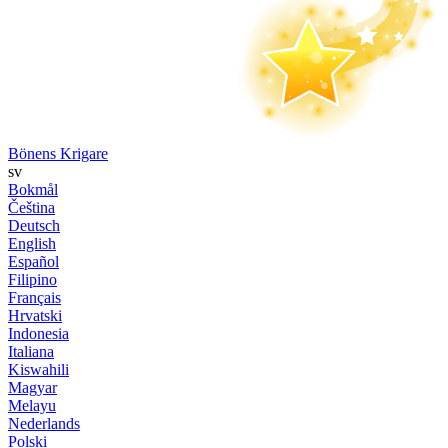
Bönens Krigare
sv
Bokmål
Čeština
Deutsch
English
Español
Filipino
Français
Hrvatski
Indonesia
Italiana
Kiswahili
Magyar
Melayu
Nederlands
Polski