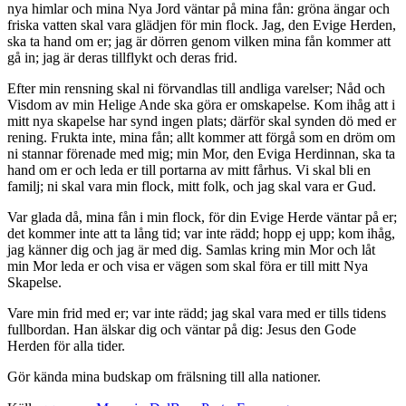
nya himlar och mina Nya Jord väntar på mina fån: gröna ängar och
friska vatten skal vara glädjen för min flock. Jag, den Evige Herden,
ska ta hand om er; jag är dörren genom vilken mina fån kommer att
gå in; jag är deras tillflykt och deras frid.
Efter min rensning skal ni förvandlas till andliga varelser; Nåd och
Visdom av min Helige Ande ska göra er omskapelse. Kom ihåg att i
mitt nya skapelse har synd ingen plats; därför skal synden dö med er
rening. Frukta inte, mina fån; allt kommer att förgå som en dröm om
ni stannar förenade med mig; min Mor, den Eviga Herdinnan, ska ta
hand om er och leda er till portarna av mitt fårhus. Vi skal bli en
familj; ni skal vara min flock, mitt folk, och jag skal vara er Gud.
Var glada då, mina fån i min flock, för din Evige Herde väntar på er;
det kommer inte att ta lång tid; var inte rädd; hopp ej upp; kom ihåg,
jag känner dig och jag är med dig. Samlas kring min Mor och låt
min Mor leda er och visa er vägen som skal föra er till mitt Nya
Skapelse.
Vare min frid med er; var inte rädd; jag skal vara med er tills tidens
fullbordan. Han älskar dig och väntar på dig: Jesus den Gode
Herden för alla tider.
Gör kända mina budskap om frälsning till alla nationer.