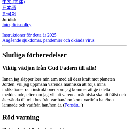
中文 (简体)
日本語
한국어
Juridiskt
Integritetspolicy
Instruktioner för detta år 2025
Angående sjukdomar, pandemier och okända virus
Slutliga förberedelser
Viktig vädjan från Gud Fadern till alla!
Innan jag släpper loss min arm med all dess kraft mot planeten
Jorden, vill jag uppmana varenda människa att följa mina
indikationer och instruktioner som jag kommer att ge i detta
meddelande, eftersom jag vill att varenda människa ska bli frälst och
återvända till mitt hus från var han/hon kom, varifrån han/hon
lämnade och varifrån han/hon är.
(
Fortsätt...
)
Röd varning