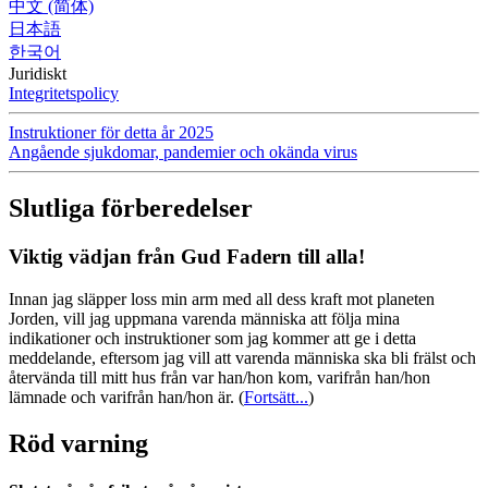
中文 (简体)
日本語
한국어
Juridiskt
Integritetspolicy
Instruktioner för detta år 2025
Angående sjukdomar, pandemier och okända virus
Slutliga förberedelser
Viktig vädjan från Gud Fadern till alla!
Innan jag släpper loss min arm med all dess kraft mot planeten
Jorden, vill jag uppmana varenda människa att följa mina
indikationer och instruktioner som jag kommer att ge i detta
meddelande, eftersom jag vill att varenda människa ska bli frälst och
återvända till mitt hus från var han/hon kom, varifrån han/hon
lämnade och varifrån han/hon är.
(
Fortsätt...
)
Röd varning