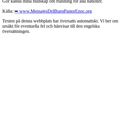
Gör kända mina budskap om frälsning för alla nationer.
Källa:
➥ www.MensajesDelBuenPastorEnoc.org
Texten på denna webbplats har översatts automatiskt. Vi ber om
ursäkt för eventuella fel och hänvisar till den engelska
översättningen.