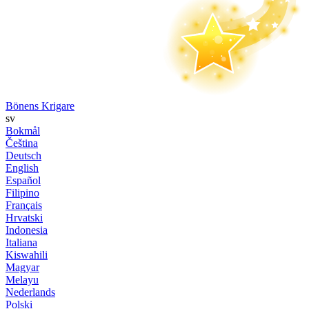
Bönens Krigare
sv
Bokmål
Čeština
Deutsch
English
Español
Filipino
Français
Hrvatski
Indonesia
Italiana
Kiswahili
Magyar
Melayu
Nederlands
Polski