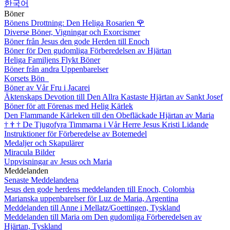
한국어
Böner
Bönens Drottning: Den Heliga Rosarien
🌹
Diverse Böner, Vigningar och Exorcismer
Böner från Jesus den gode Herden till Enoch
Böner för Den gudomliga Förberedelsen av Hjärtan
Heliga Familjens Flykt Böner
Böner från andra Uppenbarelser
Korsets Bön
Böner av Vår Fru i Jacarei
Äktenskaps Devotion till Den Allra Kastaste Hjärtan av Sankt Josef
Böner för att Förenas med Helig Kärlek
Den Flammande Kärleken till den Obefläckade Hjärtan av Maria
†
†
†
De Tjugofyra Timmarna i Vår Herre Jesus Kristi Lidande
Instruktioner för Förberedelse av Botemedel
Medaljer och Skapulärer
Miracula Bilder
Uppvisningar av Jesus och Maria
Meddelanden
Senaste Meddelandena
Jesus den gode herdens meddelanden till Enoch, Colombia
Marianska uppenbarelser för Luz de Maria, Argentina
Meddelanden till Anne i Mellatz/Goettingen, Tyskland
Meddelanden till Maria om Den gudomliga Förberedelsen av
Hjärtan, Tyskland