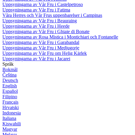
Uppsyningarna av Vår Fru i Castelpetroso
Uppsyningarna av Vår Fru i Fatima
Våra Herres och Vår Frus uppenbarelser i Campinas
Uppsyningarna av Vår Fru i Beauraing
Uppsyningarna av Vår Fru i Heede
Uppsyningarna av Vår Fru i Ghiaie di Bonate
Uppsyningarna av Rosa Mistica i Montichiari och Fontanelle
Uppsyningarna av Vår Fru i Garabandal
Uppsyningarna av Vår Fru i Medjugorje
Uppsyningarna av Vår Fru om Helig Kärlek
Uppsyningarna av Vår Fru i Jacarei
Språk
Bokmål
Čeština
Deutsch
English
Español
Filipino
Français
Hrvatski
Indonesia
Italiana
Kiswahili
Magyar
Melayu