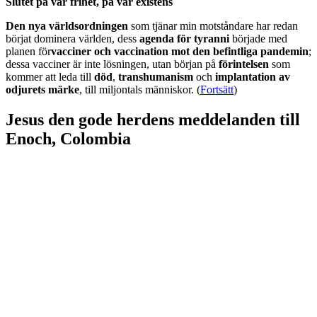
Slutet på vår frihet, på vår existens
Den nya världsordningen
som tjänar min motståndare har redan
börjat dominera världen, dess
agenda för tyranni
började med
planen för
vacciner och vaccination mot den befintliga pandemin
;
dessa vacciner är inte lösningen, utan början på
förintelsen
som
kommer att leda till
död
,
transhumanism
och
implantation av
odjurets märke
, till miljontals människor. (
Fortsätt
)
Jesus den gode herdens meddelanden till
Enoch, Colombia