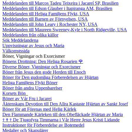
Meddelanden till Marcos Tadeu Teixeira i Jacareí SP, Brasilien
Meddelanden till Edson Glauber i Itapiranga AM, Brasilien
Meddelanden till Heliga Familjens Flykt, USA
Meddelanden till Barnen av Förnyelsen, USA
Meddelanden till John Leary i Rochester NY, USA
Meddelanden till Maureen Sweeney-Kyle i North Ridgeville, USA
Meddelanden från olika källor
Sök Meddelandena
Uppvisningar av Jesus och Maria
Välkomstssida
Böner, Vigningar och Exorcismer
Bönens Drottning: Den Heliga Rosarien
🌹
Diverse Böner, Vigningar och Exorcismer
Böner från Jesus den gode Herden till Enoch
Böner för Den gudomliga Förberedelsen av Hjärtan
Heliga Familjens Flykt Böner
Böner från andra Uppenbarelser
Korsets Bön
Böner av Vår Fru i Jacarei
Äktenskaps Devotion till Den Allra Kastaste Hjärtan av Sankt Josef
Böner för att Förenas med Helig Kärlek
Den Flammande Kärleken till den Obefläckade Hjärtan av Maria
†
†
†
De Tjugofyra Timmarna i Vår Herre Jesus Kristi Lidande
Instruktioner för Förberedelse av Botemedel
Medaljer och Skapulärer