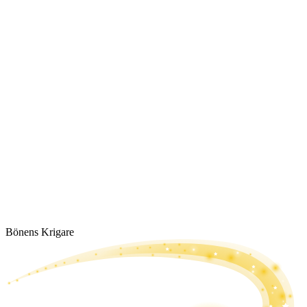
Bönens Krigare