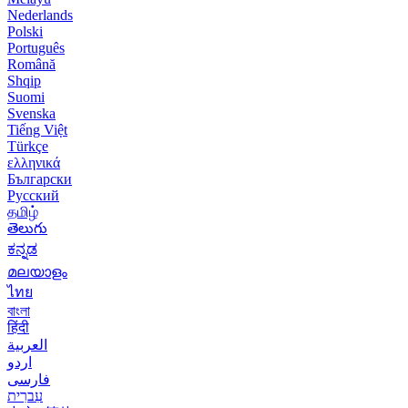
Nederlands
Polski
Português
Română
Shqip
Suomi
Svenska
Tiếng Việt
Türkçe
ελληνικά
Български
Русский
தமிழ்
తెలుగు
ಕನ್ನಡ
മലയാളം
ไทย
বাংলা
हिंदी
العربية
اردو
فارسی
עִברִית