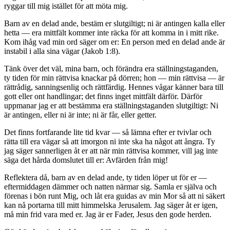
ryggar till mig istället för att möta mig.
Barn av en delad ande, bestäm er slutgiltigt; ni är antingen kalla eller
hetta — era mittfält kommer inte räcka för att komma in i mitt rike.
Kom ihåg vad min ord säger om er: En person med en delad ande är
instabil i alla sina vägar (Jakob 1:8).
Tänk över det väl, mina barn, och förändra era ställningstaganden,
ty tiden för min rättvisa knackar på dörren; hon — min rättvisa — är
rättrådig, sanningsenlig och rättfärdig. Hennes vågar känner bara till
gott eller ont handlingar; det finns inget mittfält därför. Därför
uppmanar jag er att bestämma era ställningstaganden slutgiltigt: Ni
är antingen, eller ni är inte; ni är får, eller getter.
Det finns fortfarande lite tid kvar — så lämna efter er tvivlar och
rätta till era vägar så att imorgon ni inte ska ha något att ångra. Ty
jag säger sannerligen åt er att när min rättvisa kommer, vill jag inte
säga det hårda domslutet till er: Avfärden från mig!
Reflektera då, barn av en delad ande, ty tiden löper ut för er —
eftermiddagen dämmer och natten närmar sig. Samla er själva och
förenas i bön runt Mig, och låt era guidas av min Mor så att ni säkert
kan nå portarna till mitt himmelska Jerusalem. Jag säger åt er igen,
må min frid vara med er. Jag är er Fader, Jesus den gode herden.