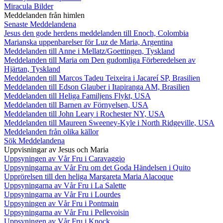
Miracula Bilder
Meddelanden från himlen
Senaste Meddelandena
Jesus den gode herdens meddelanden till Enoch, Colombia
Marianska uppenbarelser för Luz de Maria, Argentina
Meddelanden till Anne i Mellatz/Goettingen, Tyskland
Meddelanden till Maria om Den gudomliga Förberedelsen av
Hjärtan, Tyskland
Meddelanden till Marcos Tadeu Teixeira i Jacareí SP, Brasilien
Meddelanden till Edson Glauber i Itapiranga AM, Brasilien
Meddelanden till Heliga Familjens Flykt, USA
Meddelanden till Barnen av Förnyelsen, USA
Meddelanden till John Leary i Rochester NY, USA
Meddelanden till Maureen Sweeney-Kyle i North Ridgeville, USA
Meddelanden från olika källor
Sök Meddelandena
Uppvisningar av Jesus och Maria
Uppsyningen av Vår Fru i Caravaggio
Uppsyningarna av Vår Fru om det Goda Händelsen i Quito
Upprörelsen till den heliga Margareta Maria Alacoque
Uppsyningarna av Vår Fru i La Salette
Uppsyningarna av Vår Fru i Lourdes
Uppsyningen av Vår Fru i Pontmain
Uppsyningarna av Vår Fru i Pellevoisin
Uppsyningen av Vår Fru i Knock