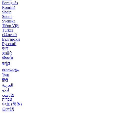
Português
Română
Shqip
Suomi
Svenska
Tiếng Việt
Türkçe
ελληνικά
Български
Русский
বাংলা
বதமிழ்
తెలుగు
ಕನ್ನಡ
മലയാളം
ไทย
हिंदी
العربية
اردو
فارسی
עִברִית
中文 (简体)
日本語