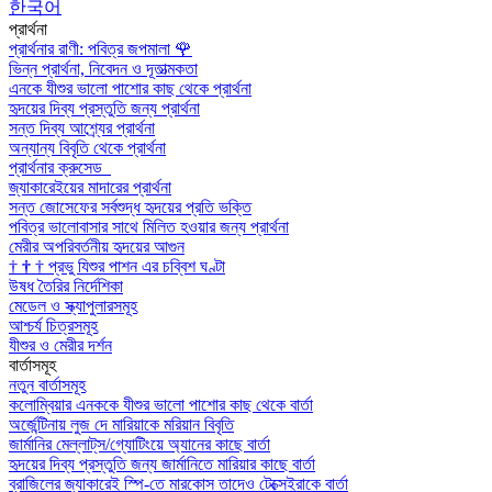
한국어
প্রার্থনা
প্রার্থনার রাণী: পবিত্র জপমালা
🌹
ভিন্ন প্রার্থনা, নিবেদন ও দূতাত্মকতা
এনকে যীশুর ভালো পাশোর কাছ থেকে প্রার্থনা
হৃদয়ের দিব্য প্রস্তুতি জন্য প্রার্থনা
সন্ত দিব্য আশ্র্যের প্রার্থনা
অন্যান্য বিবৃতি থেকে প্রার্থনা
প্রার্থনার ক্রুসেড
জ্যাকারেইয়ের মাদারের প্রার্থনা
সন্ত জোসেফের সর্বশুদ্ধ হৃদয়ের প্রতি ভক্তি
পবিত্র ভালোবাসার সাথে মিলিত হওয়ার জন্য প্রার্থনা
মেরীর অপরিবর্তনীয় হৃদয়ের আগুন
†
†
†
প্রভু যিশুর পাশন এর চব্বিশ ঘণ্টা
উষধ তৈরির নির্দেশিকা
মেডেল ও স্ক্যাপুলারসমূহ
আশ্চর্য চিত্রসমূহ
যীশুর ও মেরীর দর্শন
বার্তাসমূহ
নতুন বার্তাসমূহ
কলোম্বিয়ার এনককে যীশুর ভালো পাশোর কাছ থেকে বার্তা
অর্জেন্টিনায় লুজ দে মারিয়াকে মরিয়ান বিবৃতি
জার্মানির মেল্লাট্‌স/গ্যোটিংয়ে অ্যানের কাছে বার্তা
হৃদয়ের দিব্য প্রস্তুতি জন্য জার্মানিতে মারিয়ার কাছে বার্তা
ব্রাজিলের জ্যাকারেই স্পি-তে মারকোস তাদেও টেক্সেইরাকে বার্তা