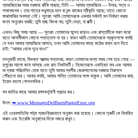
ন্যায়বিচারের সময় দরজায় ঝাঁকি মারছে; তিনি — আমার ন্যায়বিচার — উদার, সত্য ও
সম্মানজনক। তার পাত্রে শুধুমাত্র ভাল বা মন্দ কাজের স্বীকৃতি আছে; তাতে কোনো
মাঝামাঝির অবস্থা নেই। সুতরাং আমি তোমাদেরকে একবার সর্বদাই মন নির্ধারণ করার
জন্য অনুরোধ করছি: তুমি হচ্ছ কিংবা নয়; তুমি ভেড়া, বা বক্সী।
এখনও কিছু সময় আছে — সুতরাং তোমাদের সন্দেহ ছাড়াও এবং রাস্তাটিকে সরল করো
যাতে আগামীকাল কোনো পশ্চাত্তাপ না হয়। কারণ আমি তোমাদেরকে প্রকৃতপক্ষে বলছি
যে যখন আমার ন্যায়বিচার আসবে, তখন আমি তোমাদের কাছে কঠোর বাক্য বলে দিতে
চাই: "আমার থেকে দূরে যাও!"
তদনুযায়ী ভাবো, বিভক্ত আত্মার সন্তানরা, কারণ তোমাদের জন্য সময় শেষ হয়ে গেছে —
দুপুরের আলো কমে আসছে এবং রাত নিকটবর্তী। নিজেদেরকে একত্রিত কর এবং আমার
মা দ্বারা পরিচালিত হোক যাতে তুমি আমার স্বর্গীয় জেরুসালেমের দরজায় নিরাপদে
পৌঁছানো যায়। আবার বলছি, আমার শান্তি তোমাদের সঙ্গে থাকুক। আমি তোমাদের বাবা,
ইয়েশু ভালো গোপনপথিক।
সব জাতির কাছে আমার রক্ষাকর্তৃবাণী প্রচার কর।
উৎস:
➥ www.MensajesDelBuenPastorEnoc.org
এই ওয়েবসাইটের পাঠ্য স্বয়ংক্রিয়ভাবে অনুবাদ করা হয়েছে। কোনো ত্রুটি কে বিনায়িত
করুন এবং ইংরেজি অনুবাদের দিকে নজরে রাখুন।