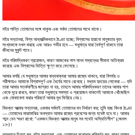
মইর শান্তি তোমাদের সঙ্গে থাকুক এবং সর্বদা তোমাদের সাথে থাকে।
মইর সন্তানরা, বিশ্ব আধ্যাত্মিকভাবে ঠাণ্ডা হচ্ছে; বিশ্বাসের হারানো মানুষতার বৃহৎ
সংখ্যককে দখল করছে এবং আরও গভীর হবে — শুধুমাত্র যারা ধৈর্যপূর্ণ থাকবে তারা
জীবনের মুকুট পাবে।
মইর পরিশুদ্ধিকরণ প্রয়োজন, কারণ আজকের পাপ মানব সম্বন্ধের সীমানা অতিক্রম
করেছে এবং বিশ্বাসের ভিত্তি ক্ষুণ্ণ করে ফেলেছে।
আমার বলছি যে শুধুমাত্র আমার বাধ্যবাক্যরা আমার রাজ্যে থাকবে, যারা বিপর্যয় ও
পরীক্ষায়ও আমাকে বিশ্বাসপূর্ণ এবং ধৈর্যের সাথে রেখেছে। মধ্যম হৃদয়ের লোকেরা — যদি
তারা আমার সতর্কবাণীরে জাগ্রত না হয়, তাহলে আমার পরিশুদ্ধিকরণ তাদের আমার পাশ
থেকে দূরে রাখবে, কারণ তারা শুধুমাত্র সমস্যা ও প্রয়োজন থাকলেই আমাকে খোঁজেছিল
এবং মোকাবেলা করার পরিবর্তে আমার মুখ ফিরিয়ে নেয়।
বিভক্ত আত্মার সন্তানরা, একবার সর্বদাই তোমাদের মন নির্ধারণ কর; তুমি হচ্ছ কিংবা ঠাণ্ডা
— তোমাদের মাঝামাঝির অবস্থান আমার রাজ্যে প্রবেশের জন্য যথেষ্ট হবে না। আমার
শব্দে যেন স্মরণ রাখো: "একজন বিভক্ত আত্মার মানুষ সব পথেই অস্থিতিশীল" (জেমস
১:৮)।
ভালভাবে চিন্তা কর, মইর সন্তানরা, এবং তোমাদের মনোভাব পরিবর্তন কর, কারণ আমার