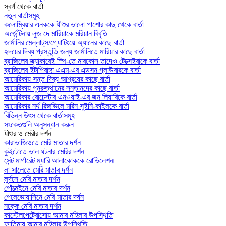
স্বর্গ থেকে বার্তা
নতুন বার্তাসমূহ
কলোম্বিয়ার এনককে যীশুর ভালো পাশোর কাছ থেকে বার্তা
অর্জেন্টিনায় লুজ দে মারিয়াকে মরিয়ান বিবৃতি
জার্মানির মেল্লাট্‌স/গ্যোটিংয়ে অ্যানের কাছে বার্তা
হৃদয়ের দিব্য প্রস্তুতি জন্য জার্মানিতে মারিয়ার কাছে বার্তা
ব্রাজিলের জ্যাকারেই স্পি-তে মারকোস তাদেও টেক্সেইরাকে বার্তা
ব্রাজিলের ইটাপিরাঙ্গা এএম-এর এডসন গ্লাউবারকে বার্তা
আমেরিকায় সন্ত দিব্য আশ্রয়ের কাছে বার্তা
আমেরিকায় পুনরুত্থানের সন্তানদের কাছে বার্তা
আমেরিকার রোচেস্টার এনওয়াই-এর জন লিয়ারিকে বার্তা
আমেরিকার নর্থ রিজভিলে মরিন সুইনি-কাইলকে বার্তা
বিভিন্ন উৎস থেকে বার্তাসমূহ
সংকেতগুলি অনুসন্ধান করুন
যীশুর ও মেরীর দর্শন
কারাভাজিওতে মেরি মাতার দর্শন
কুইটোতে ভাল ঘটনার মেরির দর্শন
সেন্ট মার্গারেট ম্যারি আলাকোককে রোভিলেশন
লা সালেতে মেরি মাতার দর্শন
লুর্দসে মেরি মাতার দর্শন
পোঁত্মেইনে মেরি মাতার দর্শন
পেলেভোয়াসিনে মেরি মাতার দর্ষন
নক্কে মেরি মাতার দর্শন
কাস্টেলপেট্রোসোয় আমার মহিলার উপস্থিতি
ফাতিমায় আমার মহিলার উপস্থিতি