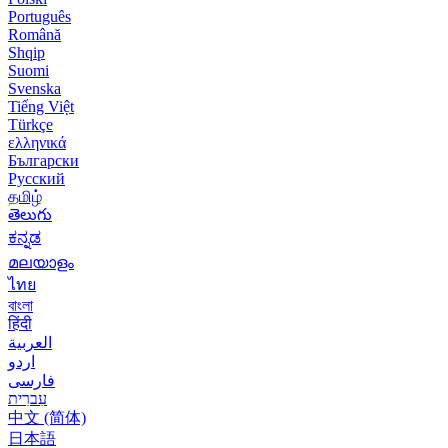
Português
Română
Shqip
Suomi
Svenska
Tiếng Việt
Türkçe
ελληνικά
Български
Русский
தமிழ்
తెలుగు
ಕನ್ನಡ
മലയാളം
ไทย
বাংলা
हिंदी
العربية
اردو
فارسی
עִברִית
中文 (简体)
日本語