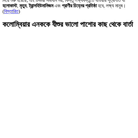
দিয়ে শুরু হয়েছে; এই টিকারা সমাধান নয়, কিন্তু লক্ষ্যবস্তুতে যাওয়ার সূত্রপাত যা
হলোকাস্ট
,
মৃত্যু
,
ট্রান্সহিউমানিজম
এবং
প্রাণীর চিহ্নের প্রতিষ্ঠা
হবে, লক্ষ্য মানুষ।
(
বিস্তারিত
)
কলোম্বিয়ার এনককে যীশুর ভালো পাশোর কাছ থেকে বার্তা