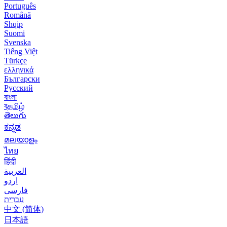
Português
Română
Shqip
Suomi
Svenska
Tiếng Việt
Türkçe
ελληνικά
Български
Русский
বাংলা
বதமிழ்
తెలుగు
ಕನ್ನಡ
മലയാളം
ไทย
हिंदी
العربية
اردو
فارسی
עִברִית
中文 (简体)
日本語