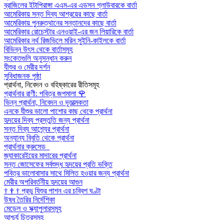
ব্রাজিলের ইটাপিরাঙ্গা এএম-এর এডসন গ্লাউবারকে বার্তা
আমেরিকায় সন্ত দিব্য আশ্রয়ের কাছে বার্তা
আমেরিকায় পুনরুত্থানের সন্তানদের কাছে বার্তা
আমেরিকার রোচেস্টার এনওয়াই-এর জন লিয়ারিকে বার্তা
আমেরিকার নর্থ রিজভিলে মরিন সুইনি-কাইলকে বার্তা
বিভিন্ন উৎস থেকে বার্তাসমূহ
সংকেতগুলি অনুসন্ধান করুন
যীশুর ও মেরীর দর্শন
সুবিধাজনক পৃষ্ঠা
প্রার্থনা, নিবেদন ও বহিষ্কারের রীতিসমূহ
প্রার্থনার রাণী: পবিত্র জপমালা
🌹
ভিন্ন প্রার্থনা, নিবেদন ও দূতাত্মকতা
এনকে যীশুর ভালো পাশোর কাছ থেকে প্রার্থনা
হৃদয়ের দিব্য প্রস্তুতি জন্য প্রার্থনা
সন্ত দিব্য আশ্র্যের প্রার্থনা
অন্যান্য বিবৃতি থেকে প্রার্থনা
প্রার্থনার ক্রুসেড
জ্যাকারেইয়ের মাদারের প্রার্থনা
সন্ত জোসেফের সর্বশুদ্ধ হৃদয়ের প্রতি ভক্তি
পবিত্র ভালোবাসার সাথে মিলিত হওয়ার জন্য প্রার্থনা
মেরীর অপরিবর্তনীয় হৃদয়ের আগুন
†
†
†
প্রভু যিশুর পাশন এর চব্বিশ ঘণ্টা
উষধ তৈরির নির্দেশিকা
মেডেল ও স্ক্যাপুলারসমূহ
আশ্চর্য চিত্রসমূহ