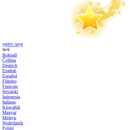
প্রার্থনা যোদ্ধা
বাংলা
Bokmål
Čeština
Deutsch
English
Español
Filipino
Français
Hrvatski
Indonesia
Italiana
Kiswahili
Magyar
Melayu
Nederlands
Polski