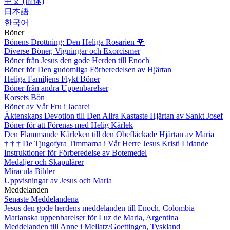
中文 (简体)
日本語
한국어
Böner
Bönens Drottning: Den Heliga Rosarien
🌹
Diverse Böner, Vigningar och Exorcismer
Böner från Jesus den gode Herden till Enoch
Böner för Den gudomliga Förberedelsen av Hjärtan
Heliga Familjens Flykt Böner
Böner från andra Uppenbarelser
Korsets Bön
Böner av Vår Fru i Jacarei
Äktenskaps Devotion till Den Allra Kastaste Hjärtan av Sankt Josef
Böner för att Förenas med Helig Kärlek
Den Flammande Kärleken till den Obefläckade Hjärtan av Maria
†
†
†
De Tjugofyra Timmarna i Vår Herre Jesus Kristi Lidande
Instruktioner för Förberedelse av Botemedel
Medaljer och Skapulärer
Miracula Bilder
Uppvisningar av Jesus och Maria
Meddelanden
Senaste Meddelandena
Jesus den gode herdens meddelanden till Enoch, Colombia
Marianska uppenbarelser för Luz de Maria, Argentina
Meddelanden till Anne i Mellatz/Goettingen, Tyskland