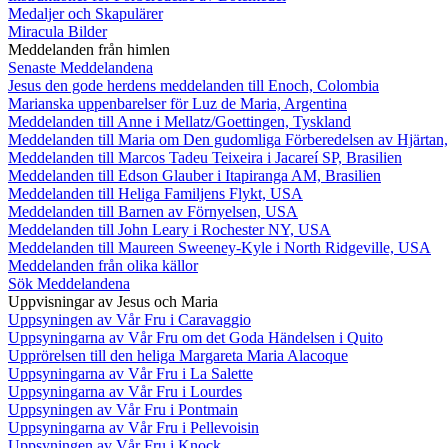
Medaljer och Skapulärer
Miracula Bilder
Meddelanden från himlen
Senaste Meddelandena
Jesus den gode herdens meddelanden till Enoch, Colombia
Marianska uppenbarelser för Luz de Maria, Argentina
Meddelanden till Anne i Mellatz/Goettingen, Tyskland
Meddelanden till Maria om Den gudomliga Förberedelsen av Hjärtan
Meddelanden till Marcos Tadeu Teixeira i Jacareí SP, Brasilien
Meddelanden till Edson Glauber i Itapiranga AM, Brasilien
Meddelanden till Heliga Familjens Flykt, USA
Meddelanden till Barnen av Förnyelsen, USA
Meddelanden till John Leary i Rochester NY, USA
Meddelanden till Maureen Sweeney-Kyle i North Ridgeville, USA
Meddelanden från olika källor
Sök Meddelandena
Uppvisningar av Jesus och Maria
Uppsyningen av Vår Fru i Caravaggio
Uppsyningarna av Vår Fru om det Goda Händelsen i Quito
Upprörelsen till den heliga Margareta Maria Alacoque
Uppsyningarna av Vår Fru i La Salette
Uppsyningarna av Vår Fru i Lourdes
Uppsyningen av Vår Fru i Pontmain
Uppsyningarna av Vår Fru i Pellevoisin
Uppsyningen av Vår Fru i Knock