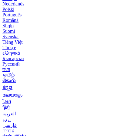
Nederlands
Polski
Português
Română
Shqip
Suomi
Svenska
Tiếng Việt
Türkçe
ελληνικά
Български
Русский
বাংলা
বதமிழ்
తెలుగు
ಕನ್ನಡ
മലയാളം
ไทย
हिंदी
العربية
اردو
فارسی
עִברִית