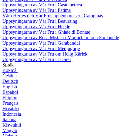
Uppsyningarna av Vår Fru i Castelpetroso
Uppsyningarna av Vår Fru i Fatima
Våra Herres och Vår Frus uppenbarelser i Campinas
Uppsyningarna av Vår Fru i Beauraing
Uppsyningarna av Vår Fru i Heede
Uppsyningarna av Vår Fru i Ghiaie di Bonate
Uppsyningarna av Rosa Mistica i Montichiari och Fontanelle
Uppsyningarna av Vår Fru i Garabandal
Uppsyningarna av Vår Fru i Medjugorje
Uppsyningarna av Vår Fru om Helig Kärlek
Uppsyningarna av Vår Fru i Jacarei
Språk
Bokmål
Čeština
Deutsch
English
Español
Filipino
Français
Hrvatski
Indonesia
Italiana
Kiswahili
Magyar
Melayu