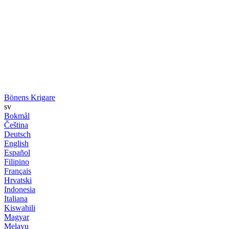
Bönens Krigare
sv
Bokmål
Čeština
Deutsch
English
Español
Filipino
Français
Hrvatski
Indonesia
Italiana
Kiswahili
Magyar
Melayu