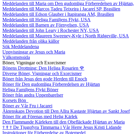
Meddelanden till Maria om Den gudomliga Förberedelsen av Hjärtan
Meddelanden till Marcos Tadeu Teixeira i Jacareí SP, Brasilien
Meddelanden till Edson Glauber i Itapiranga AM, Brasilien
Meddelanden till Heliga Familjens Flykt, USA
Meddelanden till Barnen av Förnyelsen, USA
Meddelanden till John Leary i Rochester NY, USA
Meddelanden till Maureen Sweeney-Kyle i North Ridgeville, USA
Meddelanden från olika källor
Sök Meddelandena
Uppvisningar av Jesus och Maria
Välkomstssida
Böner, Vigningar och Exorcismer
Bönens Drottning: Den Heliga Rosarien
🌹
Diverse Böner, Vigningar och Exorcismer
Böner från Jesus den gode Herden till Enoch
Böner för Den gudomliga Förberedelsen av Hjärtan
Heliga Familjens Flykt Böner
Böner från andra Uppenbarelser
Korsets Bön
Böner av Vår Fru i Jacarei
Äktenskaps Devotion till Den Allra Kastaste Hjärtan av Sankt Josef
Böner för att Förenas med Helig Kärlek
Den Flammande Kärleken till den Obefläckade Hjärtan av Maria
†
†
†
De Tjugofyra Timmarna i Vår Herre Jesus Kristi Lidande
Instruktioner för Förberedelse av Botemedel