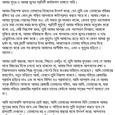
আমার পুত্র ও আমরা মন্দের প্রতিটি কার্যকলাপ ভাঙ্গতে পারি।
আমার নিরপেক্ষ হৃদয়ে তোমাদের নিজেদের উৎসর্গ করো, যেন তুমি এবং তোমারের পরিবার
রক্ষিত হয় এবং কোন মন্দ শক্তি আপনাকে ক্ষতিগ্রস্ত করতে পারে না। আমার প্রেম ও
আমার পুত্রের প্রেমের শিষ্য হও; এই সময়ে খুব সাবধান থাকো, কেননা লুপ্ত ভালোবাসা
চেয়ে যারা দেবোর করার জন্য ছুটছে; প্রতিটি মুহূর্তে আমার পবিত্র রক্ষায় অনুরোধ করো
বলো: ওহ, মেরী নিরপেক্ষ হৃদয়, তুমি আমার আশ্রয় এবং শরণস্থল দিনরাত; আমাকে
লুকিয়ে রাখো মা, আমার পরিবারকে বাঁচাও এবং মানবতার থেকে মন্দের চক্রান্ত ও তার
এজেন্টদের থেকে রক্ষা করো। এক মুহূর্তও তুমি আমাদের ছেড়ে যাবে না কেনন আমরা খুব
দুর্বল মা, আর মন্দটি আমাদের উপর ঝাপটায়; আমাদেরকে তোমার পবিত্র চাদর দিয়ে
আচ্ছন্ন করো এবং সব রাস্তায় আমাদের আশীর্বাদ দাও, এখন ও মৃত্যুর ঘড়িতে।
আমেন।
আমার ছোট বাচ্চারা, আগে যাওয়া, পিছনে একটুও না; তুমি আমার যুদ্ধরত সেনা যে আমার
সাথে বিজয়ের দিকে চলবে! ভয়ে থাকবেন না, আমার পিতা আমাকে আপনাদের রক্ষা ও
নিরাপদভাবে আমার প্রিয় পুত্রের গোশ্ঠে নিয়ে যাওয়ার দায়িত্ব দেয়েছেন। আমি তোমারের
ক্যাপ্টেন, নতুন সন্ধিতে আর্ক, যেখানে তুমি নিরাপদ থাকবে। আমার পবিত্র রোজারির
প্রার্থনা ছড়িয়ে দাও এবং মা সাথে মিলিত হও প্রার্থনাতে; আমি আশ্বাস দেয় যে আমার
শত্রু ভীতিতে পালাবে! আমার রোজারী তোমাদের শক্তি, আর আমি, তোমারের মা, যারা
আমার পবিত্র রোজারির প্রার্থনা করবে তাদের কেউকে আমার শত্রুর স্পর্শে আসতে দেব
না।
আমি ভালোবাসি আপনাদের ছোট বাচ্চা, আমি তোমারের পশুপালক যিনি তোমাকে আমার
পুত্রের কাছে নিয়ে যাবে এবং বিজয়ের ও শান্তির জন্য তুমি অনুসরণ করতে হবে সে
রাস্তাটি দেখাবেন। তোমাদের ঘর ও তোমাদের বাচ্চারা মাকে উৎসর্গ করো; আপনদের