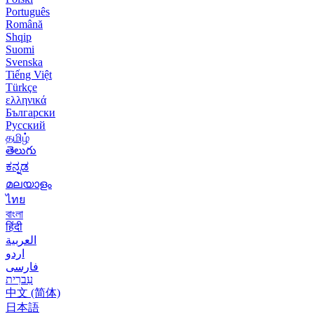
Português
Română
Shqip
Suomi
Svenska
Tiếng Việt
Türkçe
ελληνικά
Български
Русский
தமிழ்
తెలుగు
ಕನ್ನಡ
മലയാളം
ไทย
বাংলা
हिंदी
العربية
اردو
فارسی
עִברִית
中文 (简体)
日本語