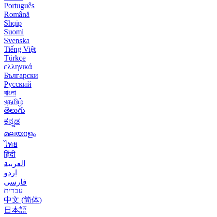
Português
Română
Shqip
Suomi
Svenska
Tiếng Việt
Türkçe
ελληνικά
Български
Русский
বাংলা
বதமிழ்
తెలుగు
ಕನ್ನಡ
മലയാളം
ไทย
हिंदी
العربية
اردو
فارسی
עִברִית
中文 (简体)
日本語