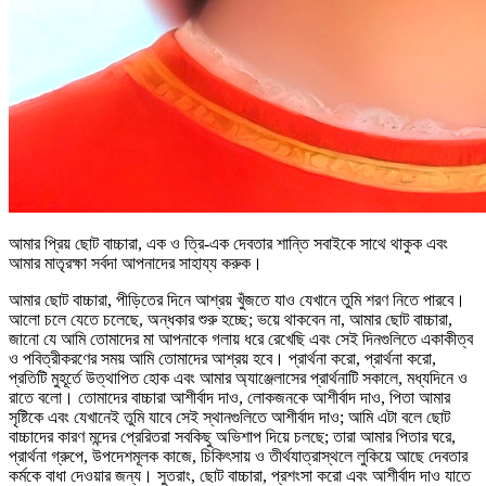
আমার প্রিয় ছোট বাচ্চারা, এক ও ত্রি-এক দেবতার শান্তি সবাইকে সাথে থাকুক এবং
আমার মাতৃরক্ষা সর্বদা আপনাদের সাহায্য করুক।
আমার ছোট বাচ্চারা, পীড়িতের দিনে আশ্রয় খুঁজতে যাও যেখানে তুমি শরণ নিতে পারবে।
আলো চলে যেতে চলেছে, অন্ধকার শুরু হচ্ছে; ভয়ে থাকবেন না, আমার ছোট বাচ্চারা,
জানো যে আমি তোমাদের মা আপনাকে গলায় ধরে রেখেছি এবং সেই দিনগুলিতে একাকীত্ব
ও পবিত্রীকরণের সময় আমি তোমাদের আশ্রয় হবে। প্রার্থনা করো, প্রার্থনা করো,
প্রতিটি মুহূর্তে উত্থাপিত হোক এবং আমার অ্যাঞ্জেলাসের প্রার্থনাটি সকালে, মধ্যদিনে ও
রাতে বলো। তোমাদের বাচ্চারা আশীর্বাদ দাও, লোকজনকে আশীর্বাদ দাও, পিতা আমার
সৃষ্টিকে এবং যেখানেই তুমি যাবে সেই স্থানগুলিতে আশীর্বাদ দাও; আমি এটা বলে ছোট
বাচ্চাদের কারণ মন্দের প্রেরিতরা সবকিছু অভিশাপ দিয়ে চলছে; তারা আমার পিতার ঘরে,
প্রার্থনা গ্রুপে, উপদেশমূলক কাজে, চিকিৎসায় ও তীর্থযাত্রাস্থলে লুকিয়ে আছে দেবতার
কর্মকে বাধা দেওয়ার জন্য। সুতরাং, ছোট বাচ্চারা, প্রশংসা করো এবং আশীর্বাদ দাও যাতে