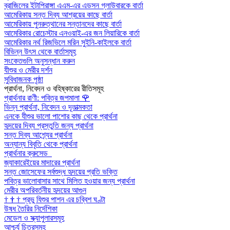
ব্রাজিলের ইটাপিরাঙ্গা এএম-এর এডসন গ্লাউবারকে বার্তা
আমেরিকায় সন্ত দিব্য আশ্রয়ের কাছে বার্তা
আমেরিকায় পুনরুত্থানের সন্তানদের কাছে বার্তা
আমেরিকার রোচেস্টার এনওয়াই-এর জন লিয়ারিকে বার্তা
আমেরিকার নর্থ রিজভিলে মরিন সুইনি-কাইলকে বার্তা
বিভিন্ন উৎস থেকে বার্তাসমূহ
সংকেতগুলি অনুসন্ধান করুন
যীশুর ও মেরীর দর্শন
সুবিধাজনক পৃষ্ঠা
প্রার্থনা, নিবেদন ও বহিষ্কারের রীতিসমূহ
প্রার্থনার রাণী: পবিত্র জপমালা
🌹
ভিন্ন প্রার্থনা, নিবেদন ও দূতাত্মকতা
এনকে যীশুর ভালো পাশোর কাছ থেকে প্রার্থনা
হৃদয়ের দিব্য প্রস্তুতি জন্য প্রার্থনা
সন্ত দিব্য আশ্র্যের প্রার্থনা
অন্যান্য বিবৃতি থেকে প্রার্থনা
প্রার্থনার ক্রুসেড
জ্যাকারেইয়ের মাদারের প্রার্থনা
সন্ত জোসেফের সর্বশুদ্ধ হৃদয়ের প্রতি ভক্তি
পবিত্র ভালোবাসার সাথে মিলিত হওয়ার জন্য প্রার্থনা
মেরীর অপরিবর্তনীয় হৃদয়ের আগুন
†
†
†
প্রভু যিশুর পাশন এর চব্বিশ ঘণ্টা
উষধ তৈরির নির্দেশিকা
মেডেল ও স্ক্যাপুলারসমূহ
আশ্চর্য চিত্রসমূহ