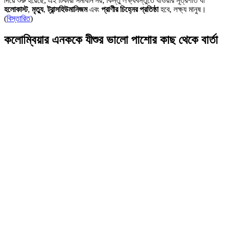
দিয়ে শুরু হয়েছে; এই টিকারা সমাধান নয়, কিন্তু লক্ষ্যবস্তুতে যাওয়ার সূত্রপাত যা
হলোকাস্ট
,
মৃত্যু
,
ট্রান্সহিউমানিজম
এবং
প্রাণীর চিহ্নের প্রতিষ্ঠা
হবে, লক্ষ্য মানুষ।
(
বিস্তারিত
)
কলোম্বিয়ার এনককে যীশুর ভালো পাশোর কাছ থেকে বার্তা