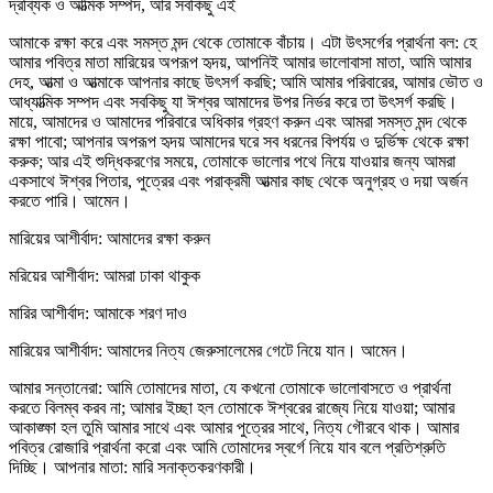
দ্রব্যিক ও আত্মিক সম্পদ, আর সবকিছু এই
আমাকে রক্ষা করে এবং সমস্ত মন্দ থেকে তোমাকে বাঁচায়। এটা উৎসর্গের প্রার্থনা বল: হে
আমার পবিত্র মাতা মারিয়ের অপরূপ হৃদয়, আপনিই আমার ভালোবাসা মাতা, আমি আমার
দেহ, আত্মা ও আত্মাকে আপনার কাছে উৎসর্গ করছি; আমি আমার পরিবারের, আমার ভৌত ও
আধ্যাত্মিক সম্পদ এবং সবকিছু যা ঈশ্বর আমাদের উপর নির্ভর করে তা উৎসর্গ করছি।
মায়ে, আমাদের ও আমাদের পরিবারে অধিকার গ্রহণ করুন এবং আমরা সমস্ত মন্দ থেকে
রক্ষা পাবো; আপনার অপরূপ হৃদয় আমাদের ঘরে সব ধরনের বিপর্যয় ও দুর্ভিক্ষ থেকে রক্ষা
করুক; আর এই শুদ্ধিকরণের সময়ে, তোমাকে ভালোর পথে নিয়ে যাওয়ার জন্য আমরা
একসাথে ঈশ্বর পিতার, পুত্রের এবং পরাক্রমী আত্মার কাছ থেকে অনুগ্রহ ও দয়া অর্জন
করতে পারি। আমেন।
মারিয়ের আশীর্বাদ: আমাদের রক্ষা করুন
মরিয়ের আশীর্বাদ: আমরা ঢাকা থাকুক
মারির আশীর্বাদ: আমাকে শরণ দাও
মারিয়ের আশীর্বাদ: আমাদের নিত্য জেরুসালেমের গেটে নিয়ে যান। আমেন।
আমার সন্তানেরা: আমি তোমাদের মাতা, যে কখনো তোমাকে ভালোবাসতে ও প্রার্থনা
করতে বিলম্ব করব না; আমার ইচ্ছা হল তোমাকে ঈশ্বরের রাজ্যে নিয়ে যাওয়া; আমার
আকাঙ্ক্ষা হল তুমি আমার সাথে এবং আমার পুত্রের সাথে, নিত্য গৌরবে থাক। আমার
পবিত্র রোজারি প্রার্থনা করো এবং আমি তোমাদের স্বর্গে নিয়ে যাব বলে প্রতিশ্রুতি
দিচ্ছি। আপনার মাতা: মারি সনাক্তকরণকারী।