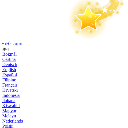
প্রার্থনা যোদ্ধা
বাংলা
Bokmål
Čeština
Deutsch
English
Español
Filipino
Français
Hrvatski
Indonesia
Italiana
Kiswahili
Magyar
Melayu
Nederlands
Polski