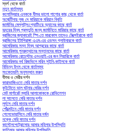
স্বর্গ থেকে বার্তা
নতুন বার্তাসমূহ
কলোম্বিয়ার এনককে যীশুর ভালো পাশোর কাছ থেকে বার্তা
অর্জেন্টিনায় লুজ দে মারিয়াকে মরিয়ান বিবৃতি
জার্মানির মেল্লাট্‌স/গ্যোটিংয়ে অ্যানের কাছে বার্তা
হৃদয়ের দিব্য প্রস্তুতি জন্য জার্মানিতে মারিয়ার কাছে বার্তা
ব্রাজিলের জ্যাকারেই স্পি-তে মারকোস তাদেও টেক্সেইরাকে বার্তা
ব্রাজিলের ইটাপিরাঙ্গা এএম-এর এডসন গ্লাউবারকে বার্তা
আমেরিকায় সন্ত দিব্য আশ্রয়ের কাছে বার্তা
আমেরিকায় পুনরুত্থানের সন্তানদের কাছে বার্তা
আমেরিকার রোচেস্টার এনওয়াই-এর জন লিয়ারিকে বার্তা
আমেরিকার নর্থ রিজভিলে মরিন সুইনি-কাইলকে বার্তা
বিভিন্ন উৎস থেকে বার্তাসমূহ
সংকেতগুলি অনুসন্ধান করুন
যীশুর ও মেরীর দর্শন
কারাভাজিওতে মেরি মাতার দর্শন
কুইটোতে ভাল ঘটনার মেরির দর্শন
সেন্ট মার্গারেট ম্যারি আলাকোককে রোভিলেশন
লা সালেতে মেরি মাতার দর্শন
লুর্দসে মেরি মাতার দর্শন
পোঁত্মেইনে মেরি মাতার দর্শন
পেলেভোয়াসিনে মেরি মাতার দর্ষন
নক্কে মেরি মাতার দর্শন
কাস্টেলপেট্রোসোয় আমার মহিলার উপস্থিতি
ফাতিমায় আমার মহিলার উপস্থিতি