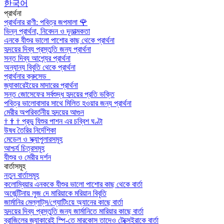
한국어
প্রার্থনা
প্রার্থনার রাণী: পবিত্র জপমালা
🌹
ভিন্ন প্রার্থনা, নিবেদন ও দূতাত্মকতা
এনকে যীশুর ভালো পাশোর কাছ থেকে প্রার্থনা
হৃদয়ের দিব্য প্রস্তুতি জন্য প্রার্থনা
সন্ত দিব্য আশ্র্যের প্রার্থনা
অন্যান্য বিবৃতি থেকে প্রার্থনা
প্রার্থনার ক্রুসেড
জ্যাকারেইয়ের মাদারের প্রার্থনা
সন্ত জোসেফের সর্বশুদ্ধ হৃদয়ের প্রতি ভক্তি
পবিত্র ভালোবাসার সাথে মিলিত হওয়ার জন্য প্রার্থনা
মেরীর অপরিবর্তনীয় হৃদয়ের আগুন
†
†
†
প্রভু যিশুর পাশন এর চব্বিশ ঘণ্টা
উষধ তৈরির নির্দেশিকা
মেডেল ও স্ক্যাপুলারসমূহ
আশ্চর্য চিত্রসমূহ
যীশুর ও মেরীর দর্শন
বার্তাসমূহ
নতুন বার্তাসমূহ
কলোম্বিয়ার এনককে যীশুর ভালো পাশোর কাছ থেকে বার্তা
অর্জেন্টিনায় লুজ দে মারিয়াকে মরিয়ান বিবৃতি
জার্মানির মেল্লাট্‌স/গ্যোটিংয়ে অ্যানের কাছে বার্তা
হৃদয়ের দিব্য প্রস্তুতি জন্য জার্মানিতে মারিয়ার কাছে বার্তা
ব্রাজিলের জ্যাকারেই স্পি-তে মারকোস তাদেও টেক্সেইরাকে বার্তা