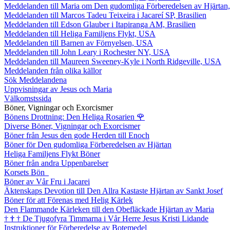
Meddelanden till Maria om Den gudomliga Förberedelsen av Hjärtan
Meddelanden till Marcos Tadeu Teixeira i Jacareí SP, Brasilien
Meddelanden till Edson Glauber i Itapiranga AM, Brasilien
Meddelanden till Heliga Familjens Flykt, USA
Meddelanden till Barnen av Förnyelsen, USA
Meddelanden till John Leary i Rochester NY, USA
Meddelanden till Maureen Sweeney-Kyle i North Ridgeville, USA
Meddelanden från olika källor
Sök Meddelandena
Uppvisningar av Jesus och Maria
Välkomstssida
Böner, Vigningar och Exorcismer
Bönens Drottning: Den Heliga Rosarien
🌹
Diverse Böner, Vigningar och Exorcismer
Böner från Jesus den gode Herden till Enoch
Böner för Den gudomliga Förberedelsen av Hjärtan
Heliga Familjens Flykt Böner
Böner från andra Uppenbarelser
Korsets Bön
Böner av Vår Fru i Jacarei
Äktenskaps Devotion till Den Allra Kastaste Hjärtan av Sankt Josef
Böner för att Förenas med Helig Kärlek
Den Flammande Kärleken till den Obefläckade Hjärtan av Maria
†
†
†
De Tjugofyra Timmarna i Vår Herre Jesus Kristi Lidande
Instruktioner för Förberedelse av Botemedel