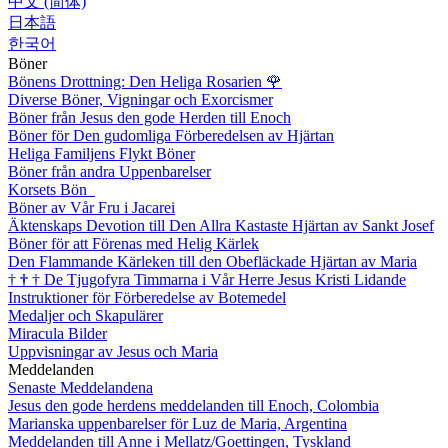
中文 (简体)
日本語
한국어
Böner
Bönens Drottning: Den Heliga Rosarien
🌹
Diverse Böner, Vigningar och Exorcismer
Böner från Jesus den gode Herden till Enoch
Böner för Den gudomliga Förberedelsen av Hjärtan
Heliga Familjens Flykt Böner
Böner från andra Uppenbarelser
Korsets Bön
Böner av Vår Fru i Jacarei
Äktenskaps Devotion till Den Allra Kastaste Hjärtan av Sankt Josef
Böner för att Förenas med Helig Kärlek
Den Flammande Kärleken till den Obefläckade Hjärtan av Maria
†
†
†
De Tjugofyra Timmarna i Vår Herre Jesus Kristi Lidande
Instruktioner för Förberedelse av Botemedel
Medaljer och Skapulärer
Miracula Bilder
Uppvisningar av Jesus och Maria
Meddelanden
Senaste Meddelandena
Jesus den gode herdens meddelanden till Enoch, Colombia
Marianska uppenbarelser för Luz de Maria, Argentina
Meddelanden till Anne i Mellatz/Goettingen, Tyskland