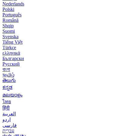
Nederlands
Polski
Português
Română
Shqip
Suomi
Svenska
Tiếng Việt
Türkçe
ελληνικά
Български
Русский
বাংলা
বதமிழ்
తెలుగు
ಕನ್ನಡ
മലയാളം
ไทย
हिंदी
العربية
اردو
فارسی
עִברִית