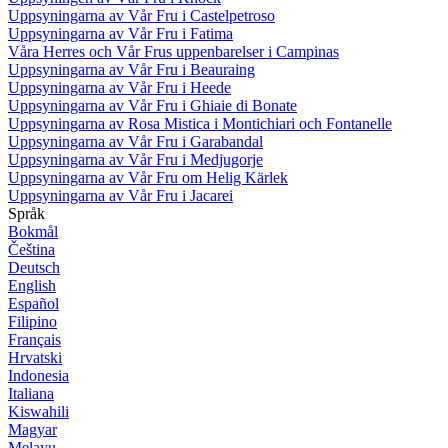
Uppsyningarna av Vår Fru i Castelpetroso
Uppsyningarna av Vår Fru i Fatima
Våra Herres och Vår Frus uppenbarelser i Campinas
Uppsyningarna av Vår Fru i Beauraing
Uppsyningarna av Vår Fru i Heede
Uppsyningarna av Vår Fru i Ghiaie di Bonate
Uppsyningarna av Rosa Mistica i Montichiari och Fontanelle
Uppsyningarna av Vår Fru i Garabandal
Uppsyningarna av Vår Fru i Medjugorje
Uppsyningarna av Vår Fru om Helig Kärlek
Uppsyningarna av Vår Fru i Jacarei
Språk
Bokmål
Čeština
Deutsch
English
Español
Filipino
Français
Hrvatski
Indonesia
Italiana
Kiswahili
Magyar
Melayu