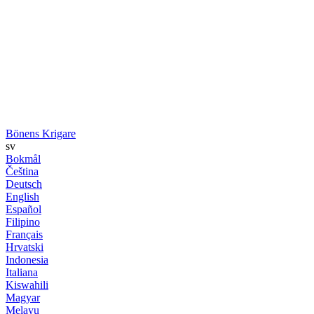
Bönens Krigare
sv
Bokmål
Čeština
Deutsch
English
Español
Filipino
Français
Hrvatski
Indonesia
Italiana
Kiswahili
Magyar
Melayu