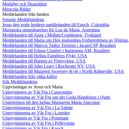
Medaljer och Skapulärer
Miracula Bilder
Meddelanden från himlen
Senaste Meddelandena
Jesus den gode herdens meddelanden till Enoch, Colombia
Marianska uppenbarelser för Luz de Maria, Argentina
Meddelanden till Anne i Mellatz/Goettingen, Tyskland
Meddelanden till Maria om Den gudomliga Förberedelsen av Hjärtan
Meddelanden till Marcos Tadeu Teixeira i Jacareí SP, Brasilien
Meddelanden till Edson Glauber i Itapiranga AM, Brasilien
Meddelanden till Heliga Familjens Flykt, USA
Meddelanden till Barnen av Förnyelsen, USA
Meddelanden till John Leary i Rochester NY, USA
Meddelanden till Maureen Sweeney-Kyle i North Ridgeville, USA
Meddelanden från olika källor
Sök Meddelandena
Uppvisningar av Jesus och Maria
Uppsyningen av Vår Fru i Caravaggio
Uppsyningarna av Vår Fru om det Goda Händelsen i Quito
Upprörelsen till den heliga Margareta Maria Alacoque
Uppsyningarna av Vår Fru i La Salette
Uppsyningarna av Vår Fru i Lourdes
Uppsyningen av Vår Fru i Pontmain
Uppsyningarna av Vår Fru i Pellevoisin
Uppsyningen av Vår Fru i Knock