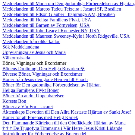
Meddelanden till Maria om Den gudomliga Förberedelsen av Hjärtan
Meddelanden till Marcos Tadeu Teixeira i Jacareí SP, Brasilien
Meddelanden till Edson Glauber i Itapiranga AM, Brasilien
Meddelanden till Heliga Familjens Flykt, USA
Meddelanden till Barnen av Förnyelsen, USA
Meddelanden till John Leary i Rochester NY, USA
Meddelanden till Maureen Sweeney-Kyle i North Ridgeville, USA
Meddelanden från olika källor
Sök Meddelandena
Uppvisningar av Jesus och Maria
Välkomstssida
Böner, Vigningar och Exorcismer
Bönens Drottning: Den Heliga Rosarien
🌹
Diverse Böner, Vigningar och Exorcismer
Böner från Jesus den gode Herden till Enoch
Böner för Den gudomliga Förberedelsen av Hjärtan
Heliga Familjens Flykt Böner
Böner från andra Uppenbarelser
Korsets Bön
Böner av Vår Fru i Jacarei
Äktenskaps Devotion till Den Allra Kastaste Hjärtan av Sankt Josef
Böner för att Förenas med Helig Kärlek
Den Flammande Kärleken till den Obefläckade Hjärtan av Maria
†
†
†
De Tjugofyra Timmarna i Vår Herre Jesus Kristi Lidande
Instruktioner för Förberedelse av Botemedel