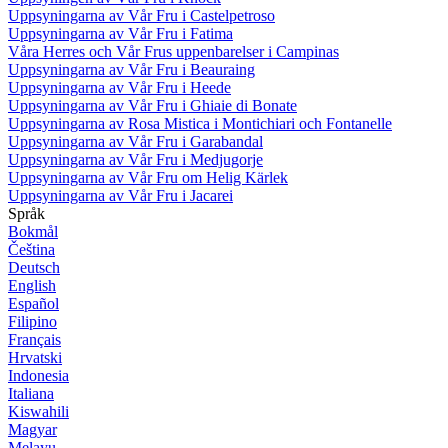
Uppsyningarna av Vår Fru i Castelpetroso
Uppsyningarna av Vår Fru i Fatima
Våra Herres och Vår Frus uppenbarelser i Campinas
Uppsyningarna av Vår Fru i Beauraing
Uppsyningarna av Vår Fru i Heede
Uppsyningarna av Vår Fru i Ghiaie di Bonate
Uppsyningarna av Rosa Mistica i Montichiari och Fontanelle
Uppsyningarna av Vår Fru i Garabandal
Uppsyningarna av Vår Fru i Medjugorje
Uppsyningarna av Vår Fru om Helig Kärlek
Uppsyningarna av Vår Fru i Jacarei
Språk
Bokmål
Čeština
Deutsch
English
Español
Filipino
Français
Hrvatski
Indonesia
Italiana
Kiswahili
Magyar
Melayu