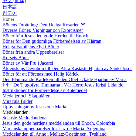
中文 (简体)
日本語
한국어
Böner
Bönens Drottning: Den Heliga Rosarien
🌹
Diverse Böner, Vigningar och Exorcismer
Böner från Jesus den gode Herden till Enoch
Böner för Den gudomliga Förberedelsen av Hjärtan
Heliga Familjens Flykt Böner
Böner från andra Uppenbarelser
Korsets Bön
Böner av Vår Fru i Jacarei
Äktenskaps Devotion till Den Allra Kastaste Hjärtan av Sankt Josef
Böner för att Förenas med Helig Kärlek
Den Flammande Kärleken till den Obefläckade Hjärtan av Maria
†
†
†
De Tjugofyra Timmarna i Vår Herre Jesus Kristi Lidande
Instruktioner för Förberedelse av Botemedel
Medaljer och Skapulärer
Miracula Bilder
Uppvisningar av Jesus och Maria
Meddelanden
Senaste Meddelandena
Jesus den gode herdens meddelanden till Enoch, Colombia
Marianska uppenbarelser för Luz de Maria, Argentina
Meddelanden till Anne i Mellatz/Goettingen, Tyskland