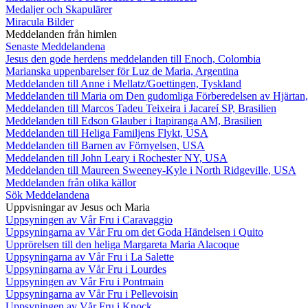
Medaljer och Skapulärer
Miracula Bilder
Meddelanden från himlen
Senaste Meddelandena
Jesus den gode herdens meddelanden till Enoch, Colombia
Marianska uppenbarelser för Luz de Maria, Argentina
Meddelanden till Anne i Mellatz/Goettingen, Tyskland
Meddelanden till Maria om Den gudomliga Förberedelsen av Hjärtan
Meddelanden till Marcos Tadeu Teixeira i Jacareí SP, Brasilien
Meddelanden till Edson Glauber i Itapiranga AM, Brasilien
Meddelanden till Heliga Familjens Flykt, USA
Meddelanden till Barnen av Förnyelsen, USA
Meddelanden till John Leary i Rochester NY, USA
Meddelanden till Maureen Sweeney-Kyle i North Ridgeville, USA
Meddelanden från olika källor
Sök Meddelandena
Uppvisningar av Jesus och Maria
Uppsyningen av Vår Fru i Caravaggio
Uppsyningarna av Vår Fru om det Goda Händelsen i Quito
Upprörelsen till den heliga Margareta Maria Alacoque
Uppsyningarna av Vår Fru i La Salette
Uppsyningarna av Vår Fru i Lourdes
Uppsyningen av Vår Fru i Pontmain
Uppsyningarna av Vår Fru i Pellevoisin
Uppsyningen av Vår Fru i Knock