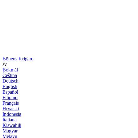
Bönens Krigare
sv
Bokmål
Čeština
Deutsch
English
Español
Filipino
Français
Hrvatski
Indonesia
Italiana
Kiswahili
Magyar
Melayu