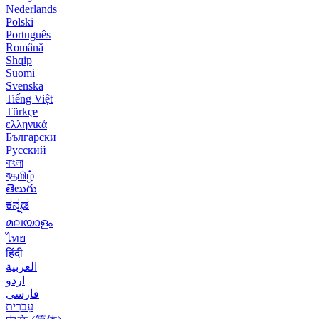
Nederlands
Polski
Português
Română
Shqip
Suomi
Svenska
Tiếng Việt
Türkçe
ελληνικά
Български
Русский
বাংলা
বதமிழ்
తెలుగు
ಕನ್ನಡ
മലയാളം
ไทย
हिंदी
العربية
اردو
فارسی
עִברִית