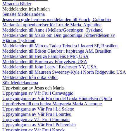
Miracula Bilder
Meddelanden från himlen
Senaste Meddelandena
Jesus den gode herdens meddelanden till Enoch, Colombia
Marianska uppenbarelser för Luz de Maria, Argentina
Meddelanden till Anne i Mellatz/Goettingen, Tyskland
Meddelanden till Maria om Den gudomliga Förberedelsen av
Hjärtan, Tyskland
Meddelanden till Marcos Tadeu Teixeira i Jacareí SP, Brasilien
Meddelanden till Edson Glauber i Itapiranga AM, Brasilien
Meddelanden till Heliga Familjens Flykt, USA
Meddelanden till Barnen av Förnyelsen, USA
Meddelanden till John Leary i Rochester NY, USA
Meddelanden till Maureen Sweeney-Kyle i North Ridgeville, USA
Meddelanden från olika källor
Sök Meddelandena
Uppvisningar av Jesus och Maria
Uppsyningen av Vår Fru i Caravaggio
Uppsyningarna av Vår Fru om det Goda Händelsen i Quito
Upprörelsen till den heliga Margareta Maria Alacoque
Uppsyningarna av Vår Fru i La Salette
Uppsyningarna av Vår Fru i Lourdes
Uppsyningen av Vår Fru i Pontmain
Uppsyningarna av Vår Fru i Pellevoisin
Uppsyningen av Vår Fru i Knock