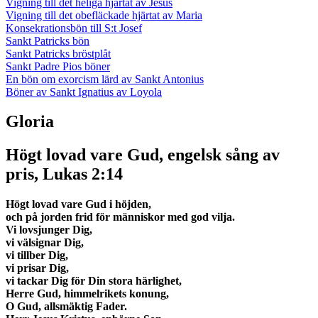
Vigning till det heliga hjärtat av Jesus
Vigning till det obefläckade hjärtat av Maria
Konsekrationsbön till S:t Josef
Sankt Patricks bön
Sankt Patricks bröstplåt
Sankt Padre Pios böner
En bön om exorcism lärd av Sankt Antonius
Böner av Sankt Ignatius av Loyola
Gloria
Högt lovad vare Gud, engelsk sång av
pris, Lukas 2:14
Högt lovad vare Gud i höjden,
och på jorden frid för människor med god vilja.
Vi lovsjunger Dig,
vi välsignar Dig,
vi tillber Dig,
vi prisar Dig,
vi tackar Dig för Din stora härlighet,
Herre Gud, himmelrikets konung,
O Gud, allsmäktig Fader.