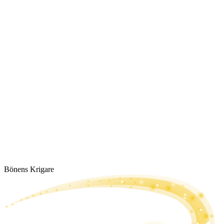
Bönens Krigare