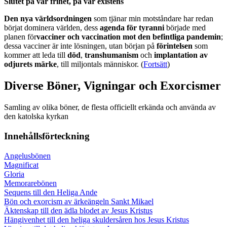
Slutet på vår frihet, på vår existens
Den nya världsordningen
som tjänar min motståndare har redan
börjat dominera världen, dess
agenda för tyranni
började med
planen för
vacciner och vaccination mot den befintliga pandemin
;
dessa vacciner är inte lösningen, utan början på
förintelsen
som
kommer att leda till
död
,
transhumanism
och
implantation av
odjurets märke
, till miljontals människor. (
Fortsätt
)
Diverse Böner, Vigningar och Exorcismer
Samling av olika böner, de flesta officiellt erkända och använda av
den katolska kyrkan
Innehållsförteckning
Angelusbönen
Magnificat
Gloria
Memorarebönen
Sequens till den Heliga Ande
Bön och exorcism av ärkeängeln Sankt Mikael
Äktenskap till den ädla blodet av Jesus Kristus
Hängivenhet till den heliga skuldersåren hos Jesus Kristus