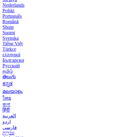
Nederlands
Polski
Português
Română
Shqip
Suomi
Svenska
Tiếng Việt
Türkçe
ελληνικά
Български
Русский
தமிழ்
తెలుగు
ಕನ್ನಡ
മലയാളം
ไทย
বাংলা
हिंदी
العربية
اردو
فارسی
עִברִית