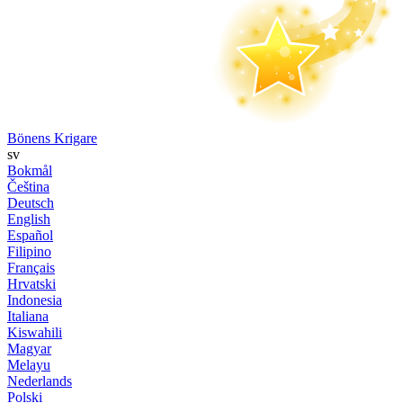
Bönens Krigare
sv
Bokmål
Čeština
Deutsch
English
Español
Filipino
Français
Hrvatski
Indonesia
Italiana
Kiswahili
Magyar
Melayu
Nederlands
Polski