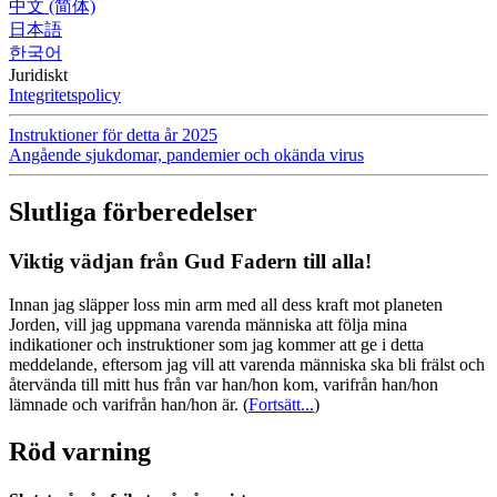
中文 (简体)
日本語
한국어
Juridiskt
Integritetspolicy
Instruktioner för detta år 2025
Angående sjukdomar, pandemier och okända virus
Slutliga förberedelser
Viktig vädjan från Gud Fadern till alla!
Innan jag släpper loss min arm med all dess kraft mot planeten
Jorden, vill jag uppmana varenda människa att följa mina
indikationer och instruktioner som jag kommer att ge i detta
meddelande, eftersom jag vill att varenda människa ska bli frälst och
återvända till mitt hus från var han/hon kom, varifrån han/hon
lämnade och varifrån han/hon är.
(
Fortsätt...
)
Röd varning