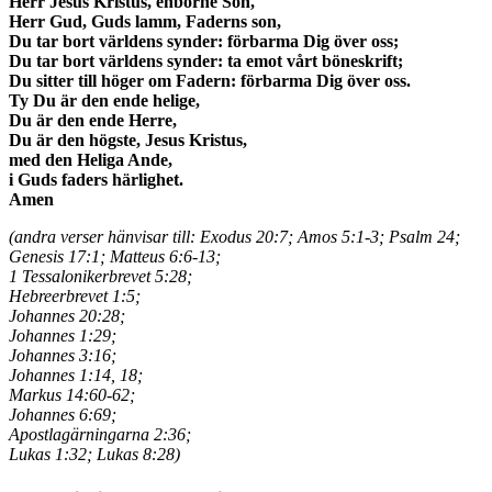
Herr Jesus Kristus, enbörne Son,
Herr Gud, Guds lamm, Faderns son,
Du tar bort världens synder: förbarma Dig över oss;
Du tar bort världens synder: ta emot vårt böneskrift;
Du sitter till höger om Fadern: förbarma Dig över oss.
Ty Du är den ende helige,
Du är den ende Herre,
Du är den högste, Jesus Kristus,
med den Heliga Ande,
i Guds faders härlighet.
Amen
(andra verser hänvisar till: Exodus 20:7; Amos 5:1-3; Psalm 24;
Genesis 17:1; Matteus 6:6-13;
1 Tessalonikerbrevet 5:28;
Hebreerbrevet 1:5;
Johannes 20:28;
Johannes 1:29;
Johannes 3:16;
Johannes 1:14, 18;
Markus 14:60-62;
Johannes 6:69;
Apostlagärningarna 2:36;
Lukas 1:32; Lukas 8:28)