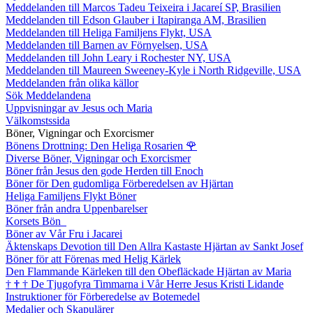
Meddelanden till Marcos Tadeu Teixeira i Jacareí SP, Brasilien
Meddelanden till Edson Glauber i Itapiranga AM, Brasilien
Meddelanden till Heliga Familjens Flykt, USA
Meddelanden till Barnen av Förnyelsen, USA
Meddelanden till John Leary i Rochester NY, USA
Meddelanden till Maureen Sweeney-Kyle i North Ridgeville, USA
Meddelanden från olika källor
Sök Meddelandena
Uppvisningar av Jesus och Maria
Välkomstssida
Böner, Vigningar och Exorcismer
Bönens Drottning: Den Heliga Rosarien
🌹
Diverse Böner, Vigningar och Exorcismer
Böner från Jesus den gode Herden till Enoch
Böner för Den gudomliga Förberedelsen av Hjärtan
Heliga Familjens Flykt Böner
Böner från andra Uppenbarelser
Korsets Bön
Böner av Vår Fru i Jacarei
Äktenskaps Devotion till Den Allra Kastaste Hjärtan av Sankt Josef
Böner för att Förenas med Helig Kärlek
Den Flammande Kärleken till den Obefläckade Hjärtan av Maria
†
†
†
De Tjugofyra Timmarna i Vår Herre Jesus Kristi Lidande
Instruktioner för Förberedelse av Botemedel
Medaljer och Skapulärer