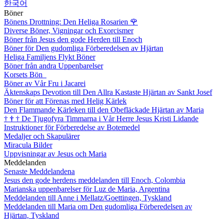
한국어
Böner
Bönens Drottning: Den Heliga Rosarien
🌹
Diverse Böner, Vigningar och Exorcismer
Böner från Jesus den gode Herden till Enoch
Böner för Den gudomliga Förberedelsen av Hjärtan
Heliga Familjens Flykt Böner
Böner från andra Uppenbarelser
Korsets Bön
Böner av Vår Fru i Jacarei
Äktenskaps Devotion till Den Allra Kastaste Hjärtan av Sankt Josef
Böner för att Förenas med Helig Kärlek
Den Flammande Kärleken till den Obefläckade Hjärtan av Maria
†
†
†
De Tjugofyra Timmarna i Vår Herre Jesus Kristi Lidande
Instruktioner för Förberedelse av Botemedel
Medaljer och Skapulärer
Miracula Bilder
Uppvisningar av Jesus och Maria
Meddelanden
Senaste Meddelandena
Jesus den gode herdens meddelanden till Enoch, Colombia
Marianska uppenbarelser för Luz de Maria, Argentina
Meddelanden till Anne i Mellatz/Goettingen, Tyskland
Meddelanden till Maria om Den gudomliga Förberedelsen av
Hjärtan, Tyskland