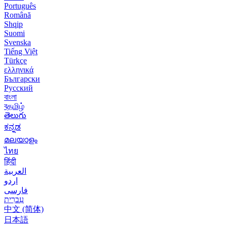
Português
Română
Shqip
Suomi
Svenska
Tiếng Việt
Türkçe
ελληνικά
Български
Русский
বাংলা
বதமிழ்
తెలుగు
ಕನ್ನಡ
മലയാളം
ไทย
हिंदी
العربية
اردو
فارسی
עִברִית
中文 (简体)
日本語