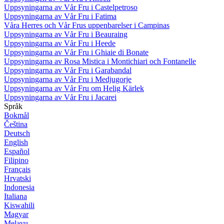
Uppsyningarna av Vår Fru i Castelpetroso
Uppsyningarna av Vår Fru i Fatima
Våra Herres och Vår Frus uppenbarelser i Campinas
Uppsyningarna av Vår Fru i Beauraing
Uppsyningarna av Vår Fru i Heede
Uppsyningarna av Vår Fru i Ghiaie di Bonate
Uppsyningarna av Rosa Mistica i Montichiari och Fontanelle
Uppsyningarna av Vår Fru i Garabandal
Uppsyningarna av Vår Fru i Medjugorje
Uppsyningarna av Vår Fru om Helig Kärlek
Uppsyningarna av Vår Fru i Jacarei
Språk
Bokmål
Čeština
Deutsch
English
Español
Filipino
Français
Hrvatski
Indonesia
Italiana
Kiswahili
Magyar
Melayu