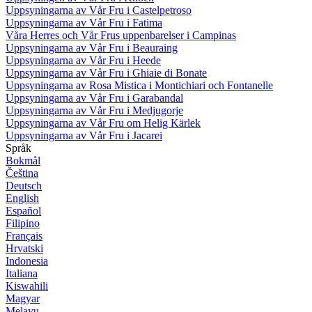
Uppsyningarna av Vår Fru i Castelpetroso
Uppsyningarna av Vår Fru i Fatima
Våra Herres och Vår Frus uppenbarelser i Campinas
Uppsyningarna av Vår Fru i Beauraing
Uppsyningarna av Vår Fru i Heede
Uppsyningarna av Vår Fru i Ghiaie di Bonate
Uppsyningarna av Rosa Mistica i Montichiari och Fontanelle
Uppsyningarna av Vår Fru i Garabandal
Uppsyningarna av Vår Fru i Medjugorje
Uppsyningarna av Vår Fru om Helig Kärlek
Uppsyningarna av Vår Fru i Jacarei
Språk
Bokmål
Čeština
Deutsch
English
Español
Filipino
Français
Hrvatski
Indonesia
Italiana
Kiswahili
Magyar
Melayu