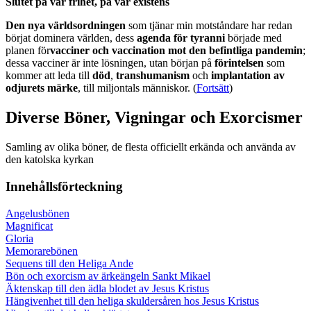
Slutet på vår frihet, på vår existens
Den nya världsordningen
som tjänar min motståndare har redan
börjat dominera världen, dess
agenda för tyranni
började med
planen för
vacciner och vaccination mot den befintliga pandemin
;
dessa vacciner är inte lösningen, utan början på
förintelsen
som
kommer att leda till
död
,
transhumanism
och
implantation av
odjurets märke
, till miljontals människor. (
Fortsätt
)
Diverse Böner, Vigningar och Exorcismer
Samling av olika böner, de flesta officiellt erkända och använda av
den katolska kyrkan
Innehållsförteckning
Angelusbönen
Magnificat
Gloria
Memorarebönen
Sequens till den Heliga Ande
Bön och exorcism av ärkeängeln Sankt Mikael
Äktenskap till den ädla blodet av Jesus Kristus
Hängivenhet till den heliga skuldersåren hos Jesus Kristus