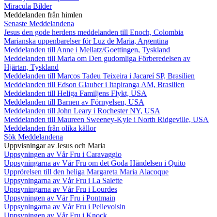
Miracula Bilder
Meddelanden från himlen
Senaste Meddelandena
Jesus den gode herdens meddelanden till Enoch, Colombia
Marianska uppenbarelser för Luz de Maria, Argentina
Meddelanden till Anne i Mellatz/Goettingen, Tyskland
Meddelanden till Maria om Den gudomliga Förberedelsen av
Hjärtan, Tyskland
Meddelanden till Marcos Tadeu Teixeira i Jacareí SP, Brasilien
Meddelanden till Edson Glauber i Itapiranga AM, Brasilien
Meddelanden till Heliga Familjens Flykt, USA
Meddelanden till Barnen av Förnyelsen, USA
Meddelanden till John Leary i Rochester NY, USA
Meddelanden till Maureen Sweeney-Kyle i North Ridgeville, USA
Meddelanden från olika källor
Sök Meddelandena
Uppvisningar av Jesus och Maria
Uppsyningen av Vår Fru i Caravaggio
Uppsyningarna av Vår Fru om det Goda Händelsen i Quito
Upprörelsen till den heliga Margareta Maria Alacoque
Uppsyningarna av Vår Fru i La Salette
Uppsyningarna av Vår Fru i Lourdes
Uppsyningen av Vår Fru i Pontmain
Uppsyningarna av Vår Fru i Pellevoisin
Uppsyningen av Vår Fru i Knock