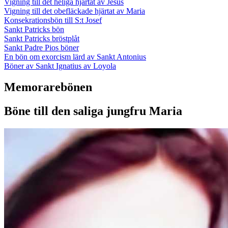
Vigning till det heliga hjärtat av Jesus
Vigning till det obefläckade hjärtat av Maria
Konsekrationsbön till S:t Josef
Sankt Patricks bön
Sankt Patricks bröstplåt
Sankt Padre Pios böner
En bön om exorcism lärd av Sankt Antonius
Böner av Sankt Ignatius av Loyola
Memorarebönen
Böne till den saliga jungfru Maria