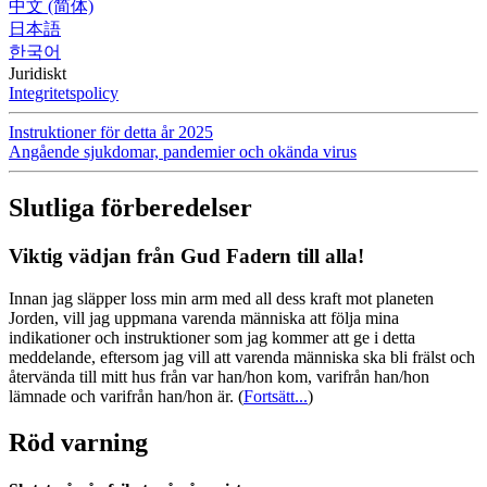
中文 (简体)
日本語
한국어
Juridiskt
Integritetspolicy
Instruktioner för detta år 2025
Angående sjukdomar, pandemier och okända virus
Slutliga förberedelser
Viktig vädjan från Gud Fadern till alla!
Innan jag släpper loss min arm med all dess kraft mot planeten
Jorden, vill jag uppmana varenda människa att följa mina
indikationer och instruktioner som jag kommer att ge i detta
meddelande, eftersom jag vill att varenda människa ska bli frälst och
återvända till mitt hus från var han/hon kom, varifrån han/hon
lämnade och varifrån han/hon är.
(
Fortsätt...
)
Röd varning