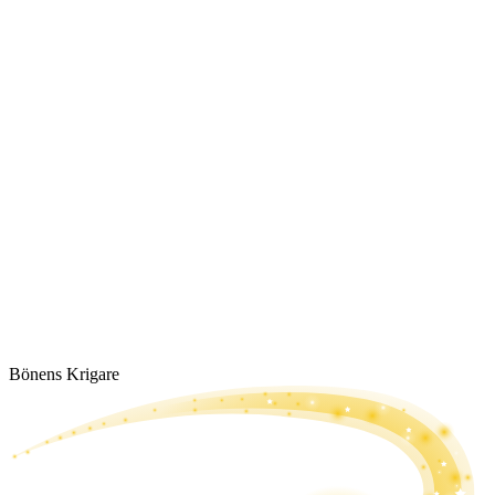
Bönens Krigare