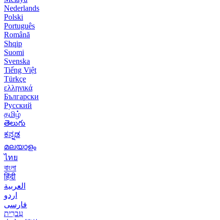
Nederlands
Polski
Português
Română
Shqip
Suomi
Svenska
Tiếng Việt
Türkçe
ελληνικά
Български
Русский
தமிழ்
తెలుగు
ಕನ್ನಡ
മലയാളം
ไทย
বাংলা
हिंदी
العربية
اردو
فارسی
עִברִית