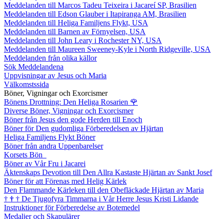
Meddelanden till Marcos Tadeu Teixeira i Jacareí SP, Brasilien
Meddelanden till Edson Glauber i Itapiranga AM, Brasilien
Meddelanden till Heliga Familjens Flykt, USA
Meddelanden till Barnen av Förnyelsen, USA
Meddelanden till John Leary i Rochester NY, USA
Meddelanden till Maureen Sweeney-Kyle i North Ridgeville, USA
Meddelanden från olika källor
Sök Meddelandena
Uppvisningar av Jesus och Maria
Välkomstssida
Böner, Vigningar och Exorcismer
Bönens Drottning: Den Heliga Rosarien
🌹
Diverse Böner, Vigningar och Exorcismer
Böner från Jesus den gode Herden till Enoch
Böner för Den gudomliga Förberedelsen av Hjärtan
Heliga Familjens Flykt Böner
Böner från andra Uppenbarelser
Korsets Bön
Böner av Vår Fru i Jacarei
Äktenskaps Devotion till Den Allra Kastaste Hjärtan av Sankt Josef
Böner för att Förenas med Helig Kärlek
Den Flammande Kärleken till den Obefläckade Hjärtan av Maria
†
†
†
De Tjugofyra Timmarna i Vår Herre Jesus Kristi Lidande
Instruktioner för Förberedelse av Botemedel
Medaljer och Skapulärer