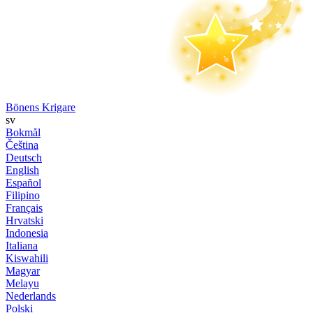
Bönens Krigare
sv
Bokmål
Čeština
Deutsch
English
Español
Filipino
Français
Hrvatski
Indonesia
Italiana
Kiswahili
Magyar
Melayu
Nederlands
Polski