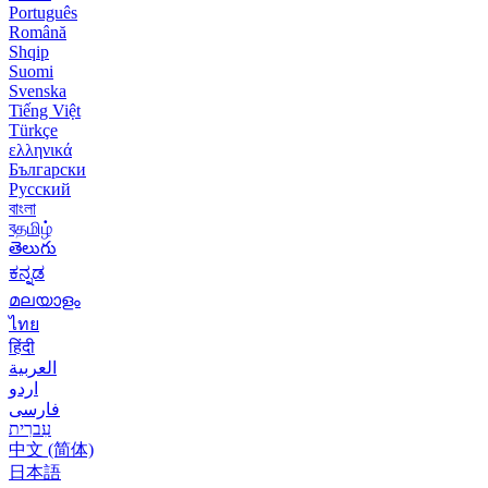
Português
Română
Shqip
Suomi
Svenska
Tiếng Việt
Türkçe
ελληνικά
Български
Русский
বাংলা
বதமிழ்
తెలుగు
ಕನ್ನಡ
മലയാളം
ไทย
हिंदी
العربية
اردو
فارسی
עִברִית
中文 (简体)
日本語