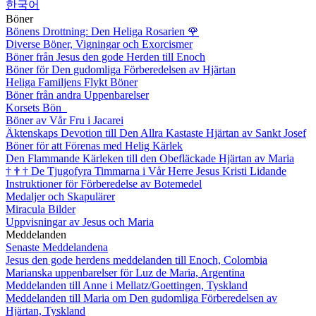
한국어
Böner
Bönens Drottning: Den Heliga Rosarien
🌹
Diverse Böner, Vigningar och Exorcismer
Böner från Jesus den gode Herden till Enoch
Böner för Den gudomliga Förberedelsen av Hjärtan
Heliga Familjens Flykt Böner
Böner från andra Uppenbarelser
Korsets Bön
Böner av Vår Fru i Jacarei
Äktenskaps Devotion till Den Allra Kastaste Hjärtan av Sankt Josef
Böner för att Förenas med Helig Kärlek
Den Flammande Kärleken till den Obefläckade Hjärtan av Maria
†
†
†
De Tjugofyra Timmarna i Vår Herre Jesus Kristi Lidande
Instruktioner för Förberedelse av Botemedel
Medaljer och Skapulärer
Miracula Bilder
Uppvisningar av Jesus och Maria
Meddelanden
Senaste Meddelandena
Jesus den gode herdens meddelanden till Enoch, Colombia
Marianska uppenbarelser för Luz de Maria, Argentina
Meddelanden till Anne i Mellatz/Goettingen, Tyskland
Meddelanden till Maria om Den gudomliga Förberedelsen av
Hjärtan, Tyskland