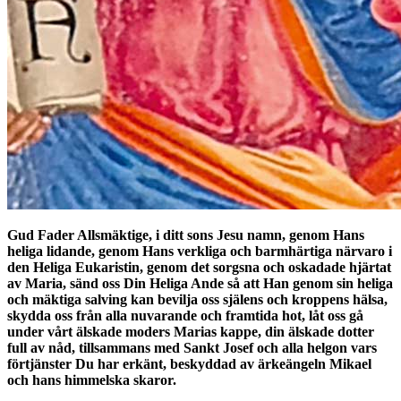
Gud Fader Allsmäktige, i ditt sons Jesu namn, genom Hans
heliga lidande, genom Hans verkliga och barmhärtiga närvaro i
den Heliga Eukaristin, genom det sorgsna och oskadade hjärtat
av Maria, sänd oss Din Heliga Ande så att Han genom sin heliga
och mäktiga salving kan bevilja oss själens och kroppens hälsa,
skydda oss från alla nuvarande och framtida hot, låt oss gå
under vårt älskade moders Marias kappe, din älskade dotter
full av nåd, tillsammans med Sankt Josef och alla helgon vars
förtjänster Du har erkänt, beskyddad av ärkeängeln Mikael
och hans himmelska skaror.