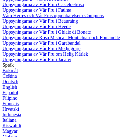
Uppsyningarna av Vår Fru i Castelpetroso
Uppsyningarna av Vår Fru i Fatima
Våra Herres och Vår Frus uppenbarelser i Campinas
Uppsyningarna av Vår Fru i Beauraing
Uppsyningarna av Vår Fru i Heede
Uppsyningarna av Vår Fru i Ghiaie di Bonate
Uppsyningarna av Rosa Mistica i Montichiari och Fontanelle
Uppsyningarna av Vår Fru i Garabandal
Uppsyningarna av Vår Fru i Medjugorje
Uppsyningarna av Vår Fru om Helig Kärlek
Uppsyningarna av Vår Fru i Jacarei
Språk
Bokmål
Čeština
Deutsch
English
Español
Filipino
Français
Hrvatski
Indonesia
Italiana
Kiswahili
Magyar
Melayu