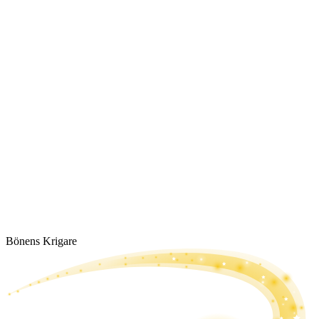
Bönens Krigare