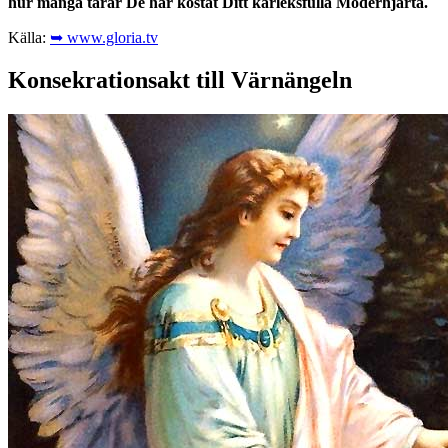
hur många tårar De har kostat Ditt kärleksfulla Moderhjärta.
Källa:
➥ www.gloria.tv
Konsekrationsakt till Värnängeln