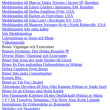
Meddelanden till Marcos Tadeu Teixeira i Jacareí SP, Brasilien
Meddelanden till Edson Glauber i Itapiranga AM, Brasilien
Meddelanden till Heliga Familjens Flykt, USA
Meddelanden till Barnen av Förnyelsen, USA
Meddelanden till John Leary i Rochester NY, USA
Meddelanden till Maureen Sweeney-Kyle i North Ridgeville, USA
Meddelanden från olika källor
Sök Meddelandena
Uppvisningar av Jesus och Maria
Välkomstssida
Böner, Vigningar och Exorcismer
Bönens Drottning: Den Heliga Rosarien
🌹
Diverse Böner, Vigningar och Exorcismer
Böner från Jesus den gode Herden till Enoch
Böner för Den gudomliga Förberedelsen av Hjärtan
Heliga Familjens Flykt Böner
Böner från andra Uppenbarelser
Korsets Bön
Böner av Vår Fru i Jacarei
Äktenskaps Devotion till Den Allra Kastaste Hjärtan av Sankt Josef
Böner för att Förenas med Helig Kärlek
Den Flammande Kärleken till den Obefläckade Hjärtan av Maria
†
†
†
De Tjugofyra Timmarna i Vår Herre Jesus Kristi Lidande
Instruktioner för Förberedelse av Botemedel
Medaljer och Skapulärer