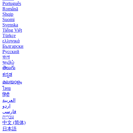
Português
Română
Shqip
Suomi
Svenska
Tiếng Việt
Türkçe
ελληνικά
Български
Русский
বাংলা
বதமிழ்
తెలుగు
ಕನ್ನಡ
മലയാളം
ไทย
हिंदी
العربية
اردو
فارسی
עִברִית
中文 (简体)
日本語