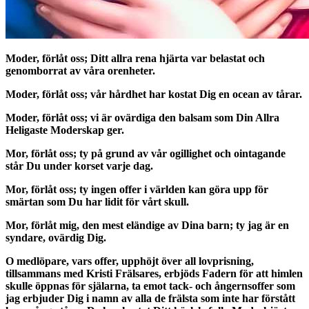
Moder, förlåt oss; Ditt allra rena hjärta var belastat och
genomborrat av våra orenheter.
Moder, förlåt oss; vår hårdhet har kostat Dig en ocean av tårar.
Moder, förlåt oss; vi är ovärdiga den balsam som Din Allra
Heligaste Moderskap ger.
Mor, förlåt oss; ty på grund av vår ogillighet och ointagande
står Du under korset varje dag.
Mor, förlåt oss; ty ingen offer i världen kan göra upp för
smärtan som Du har lidit för vårt skull.
Mor, förlåt mig, den mest eländige av Dina barn; ty jag är en
syndare, ovärdig Dig.
O medlöpare, vars offer, upphöjt över all lovprisning,
tillsammans med Kristi Frälsares, erbjöds Fadern för att himlen
skulle öppnas för själarna, ta emot tack- och ångernsoffer som
jag erbjuder Dig i namn av alla de frälsta som inte har förstått