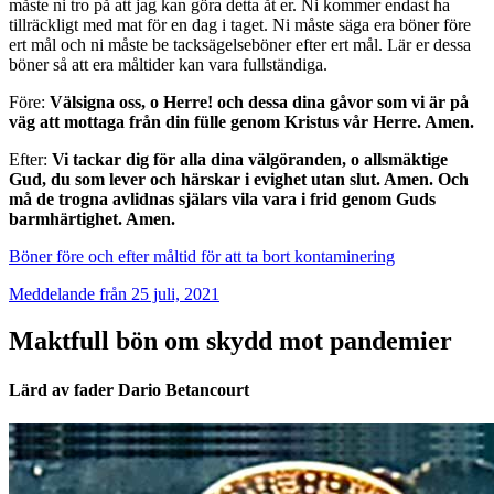
måste ni tro på att jag kan göra detta åt er. Ni kommer endast ha
tillräckligt med mat för en dag i taget. Ni måste säga era böner före
ert mål och ni måste be tacksägelseböner efter ert mål. Lär er dessa
böner så att era måltider kan vara fullständiga.
Före:
Välsigna oss, o Herre! och dessa dina gåvor som vi är på
väg att mottaga från din fülle genom Kristus vår Herre. Amen.
Efter:
Vi tackar dig för alla dina välgöranden, o allsmäktige
Gud, du som lever och härskar i evighet utan slut. Amen. Och
må de trogna avlidnas själars vila vara i frid genom Guds
barmhärtighet. Amen.
Böner före och efter måltid för att ta bort kontaminering
Meddelande från 25 juli, 2021
Maktfull bön om skydd mot pandemier
Lärd av fader Dario Betancourt