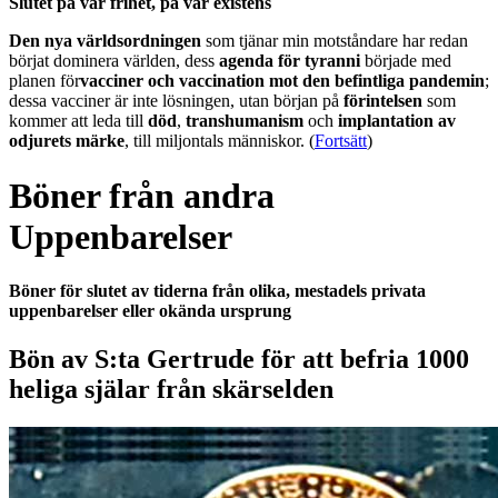
Slutet på vår frihet, på vår existens
Den nya världsordningen
som tjänar min motståndare har redan
börjat dominera världen, dess
agenda för tyranni
började med
planen för
vacciner och vaccination mot den befintliga pandemin
;
dessa vacciner är inte lösningen, utan början på
förintelsen
som
kommer att leda till
död
,
transhumanism
och
implantation av
odjurets märke
, till miljontals människor. (
Fortsätt
)
Böner från andra
Uppenbarelser
Böner för slutet av tiderna från olika, mestadels privata
uppenbarelser eller okända ursprung
Bön av S:ta Gertrude för att befria 1000
heliga själar från skärselden