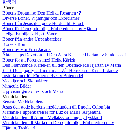
한국어
Böner
Bönens Drottning: Den Heliga Rosarien
🌹
Diverse Böner, Vigningar och Exorcismer
Böner från Jesus den gode Herden till Enoch
Böner för Den gudomliga Förberedelsen av Hjärtan
Heliga Familjens Flykt Böner
Böner från andra Uppenbarelser
Korsets Bön
Böner av Vår Fru i Jacarei
Äktenskaps Devotion till Den Allra Kastaste Hjärtan av Sankt Josef
Böner för att Förenas med Helig Kärlek
Den Flammande Kärleken till den Obefläckade Hjärtan av Maria
†
†
†
De Tjugofyra Timmarna i Vår Herre Jesus Kristi Lidande
Instruktioner för Förberedelse av Botemedel
Medaljer och Skapulärer
Miracula Bilder
Uppvisningar av Jesus och Maria
Meddelanden
Senaste Meddelandena
Jesus den gode herdens meddelanden till Enoch, Colombia
Marianska uppenbarelser för Luz de Maria, Argentina
Meddelanden till Anne i Mellatz/Goettingen, Tyskland
Meddelanden till Maria om Den gudomliga Förberedelsen av
Hjärtan, Tyskland