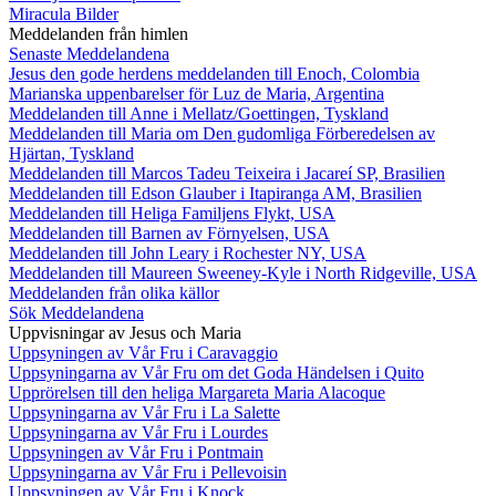
Miracula Bilder
Meddelanden från himlen
Senaste Meddelandena
Jesus den gode herdens meddelanden till Enoch, Colombia
Marianska uppenbarelser för Luz de Maria, Argentina
Meddelanden till Anne i Mellatz/Goettingen, Tyskland
Meddelanden till Maria om Den gudomliga Förberedelsen av
Hjärtan, Tyskland
Meddelanden till Marcos Tadeu Teixeira i Jacareí SP, Brasilien
Meddelanden till Edson Glauber i Itapiranga AM, Brasilien
Meddelanden till Heliga Familjens Flykt, USA
Meddelanden till Barnen av Förnyelsen, USA
Meddelanden till John Leary i Rochester NY, USA
Meddelanden till Maureen Sweeney-Kyle i North Ridgeville, USA
Meddelanden från olika källor
Sök Meddelandena
Uppvisningar av Jesus och Maria
Uppsyningen av Vår Fru i Caravaggio
Uppsyningarna av Vår Fru om det Goda Händelsen i Quito
Upprörelsen till den heliga Margareta Maria Alacoque
Uppsyningarna av Vår Fru i La Salette
Uppsyningarna av Vår Fru i Lourdes
Uppsyningen av Vår Fru i Pontmain
Uppsyningarna av Vår Fru i Pellevoisin
Uppsyningen av Vår Fru i Knock