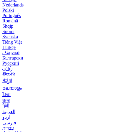
Nederlands
Polski
Português
Română
Shqip
Suomi
Svenska
Tiếng Việt
Türkçe
ελληνικά
Български
Русский
தமிழ்
తెలుగు
ಕನ್ನಡ
മലയാളം
ไทย
বাংলা
हिंदी
العربية
اردو
فارسی
עִברִית