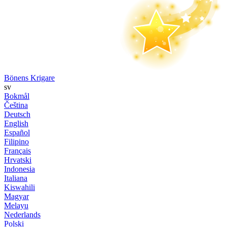
Bönens Krigare
sv
Bokmål
Čeština
Deutsch
English
Español
Filipino
Français
Hrvatski
Indonesia
Italiana
Kiswahili
Magyar
Melayu
Nederlands
Polski