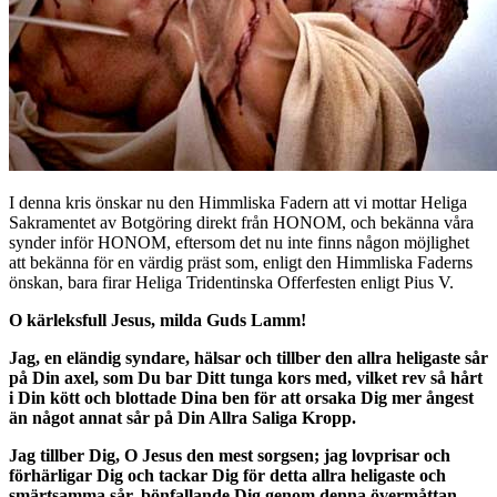
I denna kris önskar nu den Himmliska Fadern att vi mottar Heliga
Sakramentet av Botgöring direkt från HONOM, och bekänna våra
synder inför HONOM, eftersom det nu inte finns någon möjlighet
att bekänna för en värdig präst som, enligt den Himmliska Faderns
önskan, bara firar Heliga Tridentinska Offerfesten enligt Pius V.
O kärleksfull Jesus, milda Guds Lamm!
Jag, en eländig syndare, hälsar och tillber den allra heligaste sår
på Din axel, som Du bar Ditt tunga kors med, vilket rev så hårt
i Din kött och blottade Dina ben för att orsaka Dig mer ångest
än något annat sår på Din Allra Saliga Kropp.
Jag tillber Dig, O Jesus den mest sorgsen; jag lovprisar och
förhärligar Dig och tackar Dig för detta allra heligaste och
smärtsamma sår, bönfallande Dig genom denna övermåttan