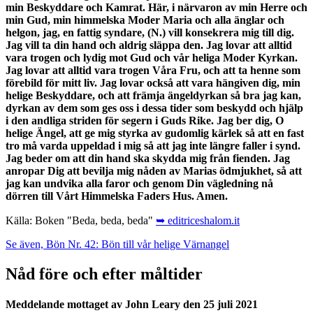
min Beskyddare och Kamrat. Här, i närvaron av min Herre och
min Gud, min himmelska Moder Maria och alla änglar och
helgon, jag, en fattig syndare, (N.) vill konsekrera mig till dig.
Jag vill ta din hand och aldrig släppa den. Jag lovar att alltid
vara trogen och lydig mot Gud och vår heliga Moder Kyrkan.
Jag lovar att alltid vara trogen Våra Fru, och att ta henne som
förebild för mitt liv. Jag lovar också att vara hängiven dig, min
helige Beskyddare, och att främja ängeldyrkan så bra jag kan,
dyrkan av dem som ges oss i dessa tider som beskydd och hjälp
i den andliga striden för segern i Guds Rike. Jag ber dig, O
helige Ängel, att ge mig styrka av gudomlig kärlek så att en fast
tro må varda uppeldad i mig så att jag inte längre faller i synd.
Jag beder om att din hand ska skydda mig från fienden. Jag
anropar Dig att bevilja mig nåden av Marias ödmjukhet, så att
jag kan undvika alla faror och genom Din vägledning nå
dörren till Vårt Himmelska Faders Hus. Amen.
Källa: Boken "Beda, beda, beda"
➥ editriceshalom.it
Se även, Bön Nr. 42: Bön till vår helige Värnangel
Nåd före och efter måltider
Meddelande mottaget av John Leary den 25 juli 2021