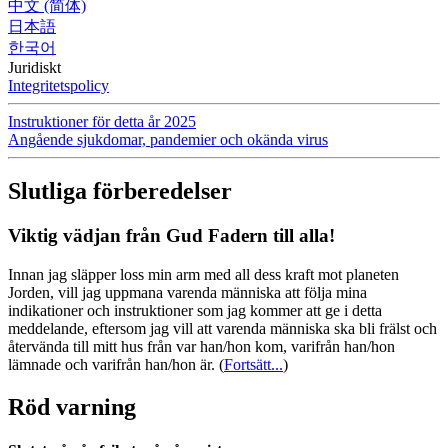
中文 (简体)
日本語
한국어
Juridiskt
Integritetspolicy
Instruktioner för detta år 2025
Angående sjukdomar, pandemier och okända virus
Slutliga förberedelser
Viktig vädjan från Gud Fadern till alla!
Innan jag släpper loss min arm med all dess kraft mot planeten
Jorden, vill jag uppmana varenda människa att följa mina
indikationer och instruktioner som jag kommer att ge i detta
meddelande, eftersom jag vill att varenda människa ska bli frälst och
återvända till mitt hus från var han/hon kom, varifrån han/hon
lämnade och varifrån han/hon är.
(
Fortsätt...
)
Röd varning