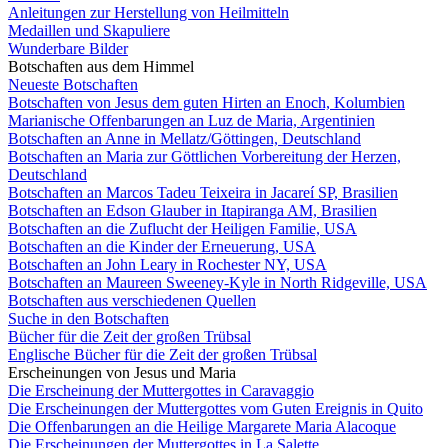
Anleitungen zur Herstellung von Heilmitteln
Medaillen und Skapuliere
Wunderbare Bilder
Botschaften aus dem Himmel
Neueste Botschaften
Botschaften von Jesus dem guten Hirten an Enoch, Kolumbien
Marianische Offenbarungen an Luz de Maria, Argentinien
Botschaften an Anne in Mellatz/Göttingen, Deutschland
Botschaften an Maria zur Göttlichen Vorbereitung der Herzen,
Deutschland
Botschaften an Marcos Tadeu Teixeira in Jacareí SP, Brasilien
Botschaften an Edson Glauber in Itapiranga AM, Brasilien
Botschaften an die Zuflucht der Heiligen Familie, USA
Botschaften an die Kinder der Erneuerung, USA
Botschaften an John Leary in Rochester NY, USA
Botschaften an Maureen Sweeney-Kyle in North Ridgeville, USA
Botschaften aus verschiedenen Quellen
Suche in den Botschaften
Bücher für die Zeit der großen Trübsal
Englische Bücher für die Zeit der großen Trübsal
Erscheinungen von Jesus und Maria
Die Erscheinung der Muttergottes in Caravaggio
Die Erscheinungen der Muttergottes vom Guten Ereignis in Quito
Die Offenbarungen an die Heilige Margarete Maria Alacoque
Die Erscheinungen der Muttergottes in La Salette