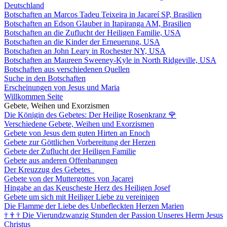
Deutschland
Botschaften an Marcos Tadeu Teixeira in Jacareí SP, Brasilien
Botschaften an Edson Glauber in Itapiranga AM, Brasilien
Botschaften an die Zuflucht der Heiligen Familie, USA
Botschaften an die Kinder der Erneuerung, USA
Botschaften an John Leary in Rochester NY, USA
Botschaften an Maureen Sweeney-Kyle in North Ridgeville, USA
Botschaften aus verschiedenen Quellen
Suche in den Botschaften
Erscheinungen von Jesus und Maria
Willkommen Seite
Gebete, Weihen und Exorzismen
Die Königin des Gebetes: Der Heilige Rosenkranz
🌹
Verschiedene Gebete, Weihen und Exorzismen
Gebete von Jesus dem guten Hirten an Enoch
Gebete zur Göttlichen Vorbereitung der Herzen
Gebete der Zuflucht der Heiligen Familie
Gebete aus anderen Offenbarungen
Der Kreuzzug des Gebetes
Gebete von der Muttergottes von Jacarei
Hingabe an das Keuscheste Herz des Heiligen Josef
Gebete um sich mit Heiliger Liebe zu vereinigen
Die Flamme der Liebe des Unbefleckten Herzen Marien
†
†
†
Die Vierundzwanzig Stunden der Passion Unseres Herrn Jesus
Christus