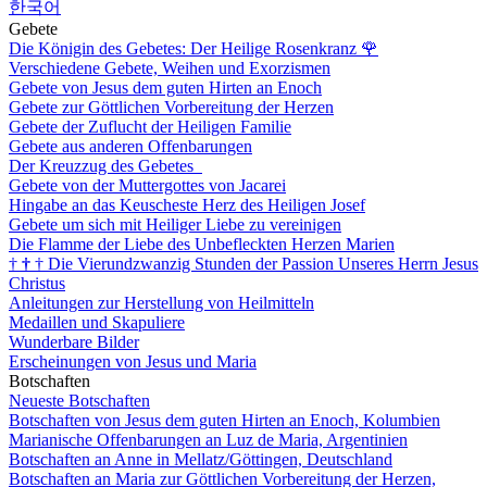
한국어
Gebete
Die Königin des Gebetes: Der Heilige Rosenkranz
🌹
Verschiedene Gebete, Weihen und Exorzismen
Gebete von Jesus dem guten Hirten an Enoch
Gebete zur Göttlichen Vorbereitung der Herzen
Gebete der Zuflucht der Heiligen Familie
Gebete aus anderen Offenbarungen
Der Kreuzzug des Gebetes
Gebete von der Muttergottes von Jacarei
Hingabe an das Keuscheste Herz des Heiligen Josef
Gebete um sich mit Heiliger Liebe zu vereinigen
Die Flamme der Liebe des Unbefleckten Herzen Marien
†
†
†
Die Vierundzwanzig Stunden der Passion Unseres Herrn Jesus
Christus
Anleitungen zur Herstellung von Heilmitteln
Medaillen und Skapuliere
Wunderbare Bilder
Erscheinungen von Jesus und Maria
Botschaften
Neueste Botschaften
Botschaften von Jesus dem guten Hirten an Enoch, Kolumbien
Marianische Offenbarungen an Luz de Maria, Argentinien
Botschaften an Anne in Mellatz/Göttingen, Deutschland
Botschaften an Maria zur Göttlichen Vorbereitung der Herzen,