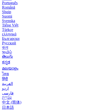
Português
Română
Shqip
Suomi
Svenska
Tiếng Việt
Türkçe
ελληνικά
Български
Русский
বাংলা
বதமிழ்
తెలుగు
ಕನ್ನಡ
മലയാളം
ไทย
हिंदी
العربية
اردو
فارسی
עִברִית
中文 (简体)
日本語