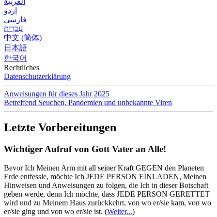
العربية
اردو
فارسی
עִברִית
中文 (简体)
日本語
한국어
Rechtliches
Datenschutzerklärung
Anweisungen für dieses Jahr 2025
Betreffend Seuchen, Pandemien und unbekannte Viren
Letzte Vorbereitungen
Wichtiger Aufruf von Gott Vater an Alle!
Bevor Ich Meinen Arm mit all seiner Kraft GEGEN den Planeten
Erde entfessle, möchte Ich JEDE PERSON EINLADEN, Meinen
Hinweisen und Anweisungen zu folgen, die Ich in dieser Botschaft
geben werde, denn Ich möchte, dass JEDE PERSON GERETTET
wird und zu Meinem Haus zurückkehrt, von wo er/sie kam, von wo
er/sie ging und von wo er/sie ist.
(
Weiter...
)