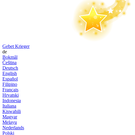
Gebet Krieger
de
Bokmål
Čeština
Deutsch
English
Español
Filipino
Français
Hrvatski
Indonesia
Italiana
Kiswahili
Magyar
Melayu
Nederlands
Polski