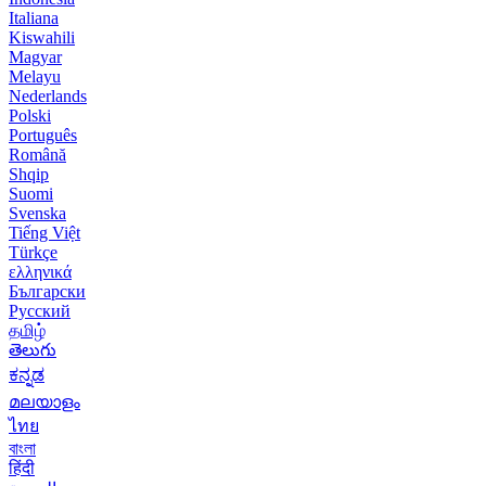
Italiana
Kiswahili
Magyar
Melayu
Nederlands
Polski
Português
Română
Shqip
Suomi
Svenska
Tiếng Việt
Türkçe
ελληνικά
Български
Русский
தமிழ்
తెలుగు
ಕನ್ನಡ
മലയാളം
ไทย
বাংলা
हिंदी