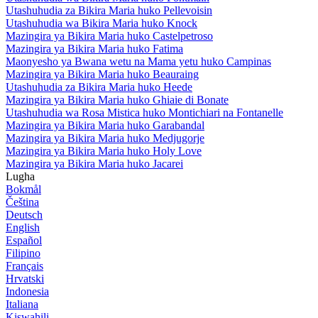
Utashuhudia za Bikira Maria huko Pellevoisin
Utashuhudia wa Bikira Maria huko Knock
Mazingira ya Bikira Maria huko Castelpetroso
Mazingira ya Bikira Maria huko Fatima
Maonyesho ya Bwana wetu na Mama yetu huko Campinas
Mazingira ya Bikira Maria huko Beauraing
Utashuhudia za Bikira Maria huko Heede
Mazingira ya Bikira Maria huko Ghiaie di Bonate
Utashuhudia wa Rosa Mistica huko Montichiari na Fontanelle
Mazingira ya Bikira Maria huko Garabandal
Mazingira ya Bikira Maria huko Medjugorje
Mazingira ya Bikira Maria huko Holy Love
Mazingira ya Bikira Maria huko Jacarei
Lugha
Bokmål
Čeština
Deutsch
English
Español
Filipino
Français
Hrvatski
Indonesia
Italiana
Kiswahili