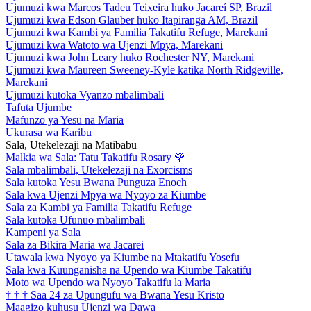
Ujumuzi kwa Marcos Tadeu Teixeira huko Jacareí SP, Brazil
Ujumuzi kwa Edson Glauber huko Itapiranga AM, Brazil
Ujumuzi kwa Kambi ya Familia Takatifu Refuge, Marekani
Ujumuzi kwa Watoto wa Ujenzi Mpya, Marekani
Ujumuzi kwa John Leary huko Rochester NY, Marekani
Ujumuzi kwa Maureen Sweeney-Kyle katika North Ridgeville,
Marekani
Ujumuzi kutoka Vyanzo mbalimbali
Tafuta Ujumbe
Mafunzo ya Yesu na Maria
Ukurasa wa Karibu
Sala, Utekelezaji na Matibabu
Malkia wa Sala: Tatu Takatifu Rosary
🌹
Sala mbalimbali, Utekelezaji na Exorcisms
Sala kutoka Yesu Bwana Punguza Enoch
Sala kwa Ujenzi Mpya wa Nyoyo za Kiumbe
Sala za Kambi ya Familia Takatifu Refuge
Sala kutoka Ufunuo mbalimbali
Kampeni ya Sala
Sala za Bikira Maria wa Jacarei
Utawala kwa Nyoyo ya Kiumbe na Mtakatifu Yosefu
Sala kwa Kuunganisha na Upendo wa Kiumbe Takatifu
Moto wa Upendo wa Nyoyo Takatifu la Maria
†
†
†
Saa 24 za Upungufu wa Bwana Yesu Kristo
Maagizo kuhusu Ujenzi wa Dawa