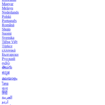
Magyar
Melayu
Nederlands
Polski
Português
Română
Shqip
Suomi
Svenska
Tiếng Việt
Türkçe
ελληνικά
Български
Русский
தமிழ்
తెలుగు
ಕನ್ನಡ
മലയാളം
ไทย
বাংলা
हिंदी
العربية
اردو