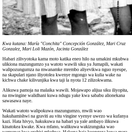
Kwa kutana: María "Conchita" Concepción González, Mari Cruz
Gonzalez, Mari Loli Mazón, Jacinta González
Habari zilivyotoka kama moto katika eneo hilo na umakini mkubwa
ulikiona mazungumzo ya watoto wawili siku ya Jumapili, wakati
walipozungumza na mwanamke mrembo aliyevikwa nguo nyeupe,
na skapulari njano iliyotolea kwenye mgongo wa kulia wake na
kichwa chake kilivunjika kwa taji la nyota 12 zilizokwama.
Alikuwa pamoja na malaika wawili. Mojawapo alijua siku iliyopita,
na mwingine walidhani kuwa ndugu yake kwa sababu alionekana
sawasawa naye.
Wakati watoto walipokuwa mazungumzo, mwili wao
hakuhamishwi na graviti au vitu vingine vyenye uwezo wa kufanya
kazi. Hata hivyo, hakukuwa na habari ya yale ambayo ilikuwa
kinatokea kwake. Kwa mfano, walikuwa wakizunguka wao
wenyewe kwa urahisi mkubwa. Hakuna haja kuongeza kuwa mara