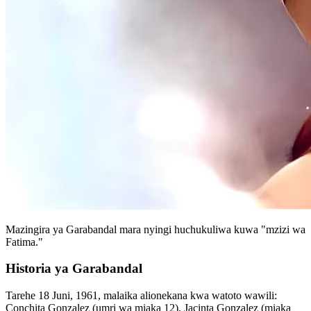
Mazingira ya Garabandal mara nyingi huchukuliwa kuwa "mzizi wa
Fatima."
Historia ya Garabandal
Tarehe 18 Juni, 1961, malaika alionekana kwa watoto wawili:
Conchita Gonzalez (umri wa miaka 12), Jacinta Gonzalez (miaka