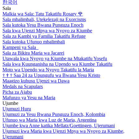
한국어
Sala
Malkia wa Sala: Tatu Takatifu Rosary
🌹
Sala mbalimbali, Utekelezaji na Exorcisms
Sala kutoka Yesu Bwana Punguza Enoch
Sala kwa Ujenzi Mpya wa Nyoyo za Kiumbe
Sala za Kambi ya Familia Takatifu Refuge
Sala kutoka Ufunuo mbalimbali
Kampeni ya Sala
Sala za Bikira Maria wa Jacarei
Utawala kwa Nyoyo ya Kiumbe na Mtakatifu Yosefu
Sala kwa Kuunganisha na Upendo wa Kiumbe Takatifu
Moto wa Upendo wa Nyoyo Takatifu la Maria
†
†
†
Saa 24 za Upungufu wa Bwana Yesu Kristo
Maagizo kuhusu Ujenzi wa Dawa
Medals na Scapulars
Picha za Ajabu
Mafunzo ya Yesu na Maria
Ujumbe
Ujumuzi Huru
Ujumuzi za Yesu Bwana Punguza Enoch, Kolombia
Ufunuo wa Maria kwa Luz de Maria, Argentina
Ujumbe kwa Anne katika Mellatz/Goettingen, Ujerumani
Ujumuzi kwa Maria kwa Ujenzi Mpya wa Nyoyo za Kiumbe,
Ujerumani