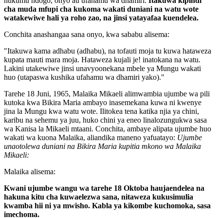
hukumu ndogo, onyo au ufahamu wa dhamiri.
Itakuwa kipindi
cha muda mfupi cha kukoma wakati duniani na watu wote
watakewiwe hali ya roho zao, na jinsi yatayafaa kuendelea.
Conchita anashangaa sana
onyo
, kwa sababu alisema:
"Itakuwa kama adhabu (adhabu), na tofauti moja tu kuwa hataweza
kupata mauti mara moja. Hataweza kujali je! inatokana na watu.
Lakini utakewiwe jinsi unavyoonekana mbele ya Mungu wakati
huo (utapaswa kushika ufahamu wa dhamiri yako)."
Tarehe 18 Juni, 1965, Malaika Mikaeli alimwambia ujumbe wa pili
kutoka kwa Bikira Maria ambayo inasemekana kuwa ni kwenye
jina la Mungu kwa watu wote. Ilitokea tena katika njia ya chini,
karibu na sehemu ya juu, huko chini ya eneo linalozungukwa sasa
wa Kanisa la Mikaeli mtaani. Conchita, ambaye alipata ujumbe huo
wakati wa kuona Malaika, aliandika maneno yafuatayo:
Ujumbe
unaotolewa duniani na Bikira Maria kupitia mkono wa Malaika
Mikaeli:
Malaika alisema:
Kwani ujumbe wangu wa tarehe 18 Oktoba haujaendelea na
hakuna kitu cha kuwaelezwa sana, nitaweza kukusimulia
kwamba hii ni ya mwisho. Kabla ya kikombe kuchomoka, sasa
imechoma.