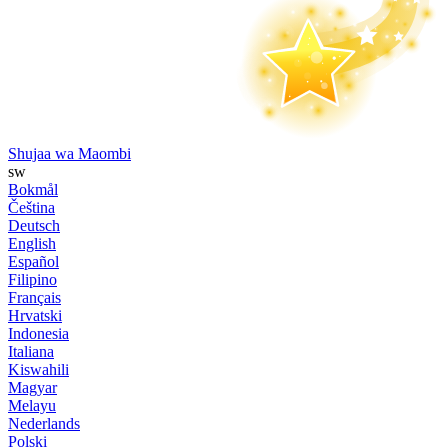
Shujaa wa Maombi
sw
Bokmål
Čeština
Deutsch
English
Español
Filipino
Français
Hrvatski
Indonesia
Italiana
Kiswahili
Magyar
Melayu
Nederlands
Polski