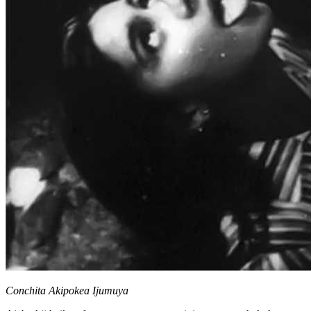
Conchita Akipokea Ijumuya