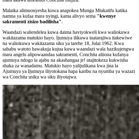
Malaika alimuonyesha kuwa anapokea Mungu Mtakatifu katika
namna ya kufaa mara nyingi, kama alivyo sema
"kwenye
sakramenti zisizo badilisha"
.
Waandazi waliendelea kuwa daima haviyokweli kwa waliokuwa
wakitazama matukio hayo. Ijumuya ilikuwa inatarajiwa itakewiwe
na waliokuwa wakitazama siku ya tarehe 18, Julai 1962. Kwa
sababu watoto hawakuja kujua kuwa waandazi wala hazikujengwa
mara angelu alipowaandaa sakramenti, Conchita aliiona kufanya
ajumuya ndogo la ajabu na akashangaa je! utajitokeza kukwisha
shaka za wanadamu. Matukio hayo yalijulikana kwa jina la
Ajumuya ya Ijumuya iliyotokana hapa karibu na nyumba ya wazazi
wa Conchita usiku wa siku iliyotajwa.