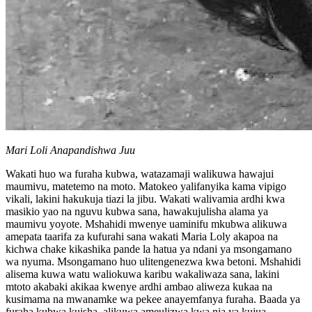
Mari Loli Anapandishwa Juu
Wakati huo wa furaha kubwa, watazamaji walikuwa hawajui
maumivu, matetemo na moto. Matokeo yalifanyika kama vipigo
vikali, lakini hakukuja tiazi la jibu. Wakati walivamia ardhi kwa
masikio yao na nguvu kubwa sana, hawakujulisha alama ya
maumivu yoyote. Mshahidi mwenye uaminifu mkubwa alikuwa
amepata taarifa za kufurahi sana wakati Maria Loly akapoa na
kichwa chake kikashika pande la hatua ya ndani ya msongamano
wa nyuma. Msongamano huo ulitengenezwa kwa betoni. Mshahidi
alisema kuwa watu waliokuwa karibu wakaliwaza sana, lakini
mtoto akabaki akikaa kwenye ardhi ambao aliweza kukaa na
kusimama na mwanamke wa pekee anayemfanya furaha. Baada ya
furaha kubwa kuisha, alikuwa ameulizwa kwa nia ya kujua