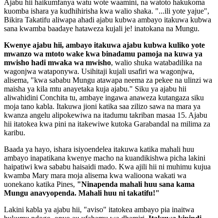
Ajabu hii haikumfanya watu wote waamini, na watoto hakukoma
kuomba ishara ya kudhihirisha kwa walio shaka. "...ili yote yajue",
Bikira Takatifu aliwapa ahadi ajabu kubwa ambayo itakuwa kubwa
sana kwamba baadaye hataweza kujali je! inatokana na Mungu.
Kwenye ajabu hii, ambayo itakuwa ajabu kubwa kuliko yote
mwanzo wa mtoto wake kwa binadamu pamoja na kuwa ya
mwisho hadi mwaka wa mwisho
, walio shuka watabadilika na
wagonjwa wataponywa. Usihitaji kujali usafiri wa wagonjwa,
alisema, "kwa sababu Mungu atawapa neema za pekee na ulinzi wa
maisha ya kila mtu anayetaka kuja ajabu." Siku ya ajabu hii
aliwahidini Conchita tu, ambaye ingawa anaweza kutangaza siku
moja tano kabla. Itakuwa jioni katika saa zilizo sawa na mara ya
kwanza angelu alipokewiwa na itadumu takriban masaa 15. Ajabu
hii itatokea kwa pini na itakewiwe kutoka Garabandal na milima za
karibu.
Baada ya hayo, ishara isiyoendelea itakuwa katika mahali huu
ambayo inapatikana kwenye macho na kuandikishwa picha lakini
haipatiwi kwa sababu haisaidi mado. Kwa ajili hii ni muhimu kujua
kwamba Mary mara moja alisema kwa walioona wakati wa
uonekano katika Pines,
"Ninapenda mahali huu sana kama
Mungu anavyopenda. Mahali huu ni takatifu!"
Lakini kabla ya ajabu hii, "aviso" itatokea ambayo pia inaitwa