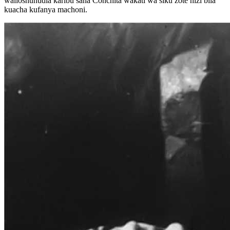
walioshuhudia karibu sana Conchita wakati wa siku zote hizi bila
kuacha kufanya machoni.