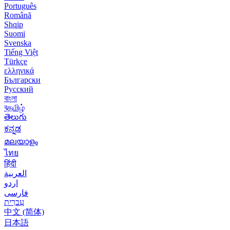
Português
Română
Shqip
Suomi
Svenska
Tiếng Việt
Türkçe
ελληνικά
Български
Русский
বাংলা
বதமிழ்
తెలుగు
ಕನ್ನಡ
മലയാളം
ไทย
हिंदी
العربية
اردو
فارسی
עִברִית
中文 (简体)
日本語