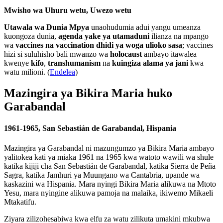
Mwisho wa Uhuru wetu, Uwezo wetu
Utawala wa Dunia Mpya
unaohudumia adui yangu umeanza
kuongoza dunia,
agenda yake ya utamaduni
ilianza na mpango
wa
vaccines na vaccination dhidi ya woga ulioko sasa
; vaccines
hizi si suluhisho bali mwanzo wa
holocaust
ambayo itawalea
kwenye
kifo
,
transhumanism
na
kuingiza alama ya jani
kwa
watu milioni. (
Endelea
)
Mazingira ya Bikira Maria huko
Garabandal
1961-1965, San Sebastián de Garabandal, Hispania
Mazingira ya Garabandal ni mazungumzo ya Bikira Maria ambayo
yalitokea kati ya miaka 1961 na 1965 kwa watoto wawili wa shule
katika kijiji cha San Sebastián de Garabandal, katika Sierra de Peña
Sagra, katika Jamhuri ya Muungano wa Cantabria, upande wa
kaskazini wa Hispania. Mara nyingi Bikira Maria alikuwa na Mtoto
Yesu, mara nyingine alikuwa pamoja na malaika, ikiwemo Mikaeli
Mtakatifu.
Ziyara zilizohesabiwa kwa elfu za watu zilikuta umakini mkubwa