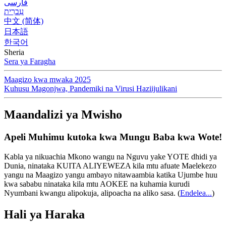
فارسی
עִברִית
中文 (简体)
日本語
한국어
Sheria
Sera ya Faragha
Maagizo kwa mwaka 2025
Kuhusu Magonjwa, Pandemiki na Virusi Haziijulikani
Maandalizi ya Mwisho
Apeli Muhimu kutoka kwa Mungu Baba kwa Wote!
Kabla ya nikuachia Mkono wangu na Nguvu yake YOTE dhidi ya
Dunia, ninataka KUITA ALIYEWEZA kila mtu afuate Maelekezo
yangu na Maagizo yangu ambayo nitawaambia katika Ujumbe huu
kwa sababu ninataka kila mtu AOKEE na kuhamia kurudi
Nyumbani kwangu alipokuja, alipoacha na aliko sasa.
(
Endelea...
)
Hali ya Haraka