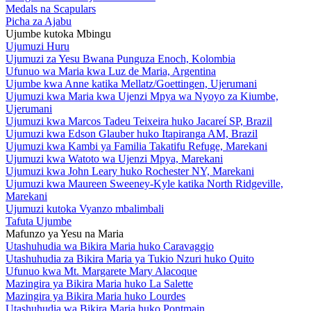
Medals na Scapulars
Picha za Ajabu
Ujumbe kutoka Mbingu
Ujumuzi Huru
Ujumuzi za Yesu Bwana Punguza Enoch, Kolombia
Ufunuo wa Maria kwa Luz de Maria, Argentina
Ujumbe kwa Anne katika Mellatz/Goettingen, Ujerumani
Ujumuzi kwa Maria kwa Ujenzi Mpya wa Nyoyo za Kiumbe,
Ujerumani
Ujumuzi kwa Marcos Tadeu Teixeira huko Jacareí SP, Brazil
Ujumuzi kwa Edson Glauber huko Itapiranga AM, Brazil
Ujumuzi kwa Kambi ya Familia Takatifu Refuge, Marekani
Ujumuzi kwa Watoto wa Ujenzi Mpya, Marekani
Ujumuzi kwa John Leary huko Rochester NY, Marekani
Ujumuzi kwa Maureen Sweeney-Kyle katika North Ridgeville,
Marekani
Ujumuzi kutoka Vyanzo mbalimbali
Tafuta Ujumbe
Mafunzo ya Yesu na Maria
Utashuhudia wa Bikira Maria huko Caravaggio
Utashuhudia za Bikira Maria ya Tukio Nzuri huko Quito
Ufunuo kwa Mt. Margarete Mary Alacoque
Mazingira ya Bikira Maria huko La Salette
Mazingira ya Bikira Maria huko Lourdes
Utashuhudia wa Bikira Maria huko Pontmain