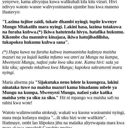
yenyewe, kama alivyojua kuwa walikubali kila kitu vizuri. Hivi
ndivyo watoto wanne walivyosimamia ujumbe huu kwa maneno
ifuatavyo:
"Lazima tujitoe zaidi, tukate dhambi nyingi; tupite kwenye
Mungu Mtakatifu mara nyingi. Lakini hasa, lazima tutakuwa
na furaha kubwa.(*) Ikiwa hatutenda hivyo, hatafika hukumu.
Kikombe cha maumivu kinajaza, ikiwa hatujibadilisha,
tukapokea hukumu kubwa sana".
(*) Hapa kuwa na furaha kubwa inamaanisha kufanya maisha
mazuri na ya kujali katika mfumo wa amri za Mungu na kumpa,
Mwenyezi Mungu, nafasi yake kwa siku zote. Kama hivi: sala ya
kila siku; upendo mkubwa kwa Mungu; kupokea sakramenti mara
nyingi.
Maria alisema pia
"Sijakutaka neno lolote la kuongeza, lakini
ninataka tuwe na maisha mazuri kama binadamu mbele ya
Mungu na kumpa, Mwenyezi Mungu, nafasi yake katika
maisha yetu ya siku za siku."
Hii ni mpango wa maisha safi na
rahisi kwa wote!
Watoto walimwomba utokeaji, wakati wa kuona wasioamini nyingi,
mara moja kufanya mujiza "...ili siku hizi wote wafikirie".
Hatimaye, ombi lao lilipokea jibu na malaika aliyewapata mara kwa
mara akawa ameahidi Conchita mujiza.