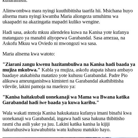
kuharamishi."
Alimwombwa mara nyingi kuuthibitisha taarifa hii. Msichana huyo
alisema mara nyingi kwamba Maria aliongeza umuhimu wa
ukaapadri na akazingatia mapadri kuliko wengine.
Hadi sasa, askofu mkuu aliendelea kuwa na Kanisa yote kufanya
matangazo ya manabii aliyopewa Garabandal. Sasa amezaa, na
Askofu Mkuu wa Oviedo ni mwongozi wa sasa.
Maria alisema kwa watoto:
"Ziarani zangu kwenu hazitambuliwa na Kanisa hadi baada ya
mujiza mkubwa."
Kabla ya mujiza, askofu atapata ishara ambayo
baadaye atakabisha matatizo yote kuhusu Garabandal. Padre Pio
alikuwa ameunganishwa kimisteri na Garabandal akathibitisha
vilevile, lakini pamoja na maelezo ya:
"Kanisa haitakubali uonekanaji wa Mama wa Bwana katika
Garabandal hadi iwe baada ya kuwa karibu."
Wala wakati mmoja Kanisa hakukataza kufanya imani binafsi kwa
uonekanaji wa Garabandal, ingawa hadi sasa hakuna thibitisho
rasmi cha asili yake ya juu. Lakini katika kanisa la kijiji
hakuruhusiwa kuwahubiria watu kuhusu matukio hayo.