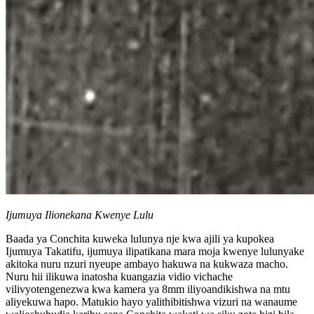
Ijumuya Ilionekana Kwenye Lulu
Baada ya Conchita kuweka lulunya nje kwa ajili ya kupokea
Ijumuya Takatifu, ijumuya ilipatikana mara moja kwenye lulunyake
akitoka nuru nzuri nyeupe ambayo hakuwa na kukwaza macho.
Nuru hii ilikuwa inatosha kuangazia vidio vichache
vilivyotengenezwa kwa kamera ya 8mm iliyoandikishwa na mtu
aliyekuwa hapo. Matukio hayo yalithibitishwa vizuri na wanaume