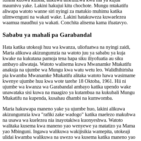
maumivu yake. Lakini hakujui kitu chochote. Mungu mtakatifu
aliwapa watoto wanne siri nyingi za matukio muhimu katika
ulimwenguni na wakati wake. Lakini hatakuweza kuwaelezea
waamua maudhui ya wakati. Conchita alisema kama ifuatavyo.
Sababu ya mahali pa Garabandal
Hata katika utokeaji huu wa kwanza, uliofuatwa na nyingi zaidi,
Maria alikuwa akizungumzia na watoto juu ya sababu ya kuja
kwake na kukutana pamoja tena hapa siku iliyofuatia au siku
ambayo aliwataja. Watoto walisema kuwa Mwanamke Mtakatifu
anakuja na ujumbe wa Mungu kwa watu wetu leo. Walidhihirisha
pia kwamba Mwanamke Mtakatifu alitaka watoto hawa wasimame
kwenye ujumbe huu kwa wote tarehe 18 Oktoba, 1961. Hii ni
ujumbe wa kwanza wa Garabandal ambayo katika upendo wake
unawataka sisi kuwa na maagizo ya kutambua na kukubali Mungu
Mtakatifu na kupenda, kusahau dhambi na kumwomba.
Maria hakuwapa maneno yake ya ujumbe huo, lakini alikuwa
akizungumzia kwa "rafiki zake wadogo" katika maelezo makubwa
na usawa wa kuelezea nia inayotakiwa kuonyeshwa. Watoto
walitaka kusema kwa maneno yao wenyewe ya matatizo ya Mama
yao Mbinguni. Ingawa walikuwa wakijisikia wamepita, utokeaji
ulidai kwamba walikuwa na uwezo wa kusema katika maneno yao