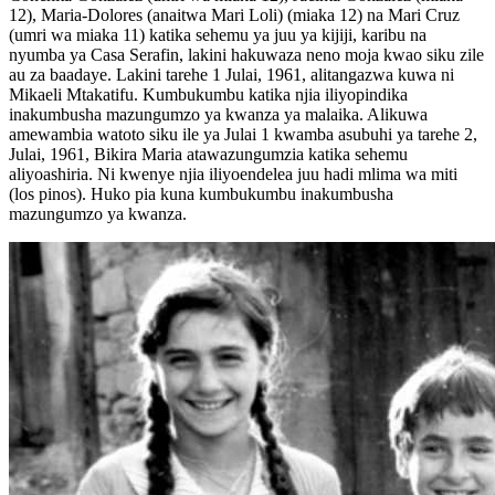
12), Maria-Dolores (anaitwa Mari Loli) (miaka 12) na Mari Cruz
(umri wa miaka 11) katika sehemu ya juu ya kijiji, karibu na
nyumba ya Casa Serafin, lakini hakuwaza neno moja kwao siku zile
au za baadaye. Lakini tarehe 1 Julai, 1961, alitangazwa kuwa ni
Mikaeli Mtakatifu. Kumbukumbu katika njia iliyopindika
inakumbusha mazungumzo ya kwanza ya malaika. Alikuwa
amewambia watoto siku ile ya Julai 1 kwamba asubuhi ya tarehe 2,
Julai, 1961, Bikira Maria atawazungumzia katika sehemu
aliyoashiria. Ni kwenye njia iliyoendelea juu hadi mlima wa miti
(los pinos). Huko pia kuna kumbukumbu inakumbusha
mazungumzo ya kwanza.