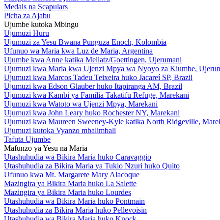
Medals na Scapulars
Picha za Ajabu
Ujumbe kutoka Mbingu
Ujumuzi Huru
Ujumuzi za Yesu Bwana Punguza Enoch, Kolombia
Ufunuo wa Maria kwa Luz de Maria, Argentina
Ujumbe kwa Anne katika Mellatz/Goettingen, Ujerumani
Ujumuzi kwa Maria kwa Ujenzi Mpya wa Nyoyo za Kiumbe, Ujeru
Ujumuzi kwa Marcos Tadeu Teixeira huko Jacareí SP, Brazil
Ujumuzi kwa Edson Glauber huko Itapiranga AM, Brazil
Ujumuzi kwa Kambi ya Familia Takatifu Refuge, Marekani
Ujumuzi kwa Watoto wa Ujenzi Mpya, Marekani
Ujumuzi kwa John Leary huko Rochester NY, Marekani
Ujumuzi kwa Maureen Sweeney-Kyle katika North Ridgeville, Mare
Ujumuzi kutoka Vyanzo mbalimbali
Tafuta Ujumbe
Mafunzo ya Yesu na Maria
Utashuhudia wa Bikira Maria huko Caravaggio
Utashuhudia za Bikira Maria ya Tukio Nzuri huko Quito
Ufunuo kwa Mt. Margarete Mary Alacoque
Mazingira ya Bikira Maria huko La Salette
Mazingira ya Bikira Maria huko Lourdes
Utashuhudia wa Bikira Maria huko Pontmain
Utashuhudia za Bikira Maria huko Pellevoisin
Utashuhudia wa Bikira Maria huko Knock