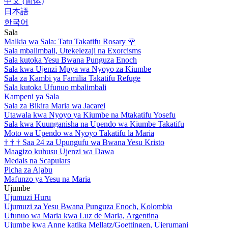
中文 (简体)
日本語
한국어
Sala
Malkia wa Sala: Tatu Takatifu Rosary
🌹
Sala mbalimbali, Utekelezaji na Exorcisms
Sala kutoka Yesu Bwana Punguza Enoch
Sala kwa Ujenzi Mpya wa Nyoyo za Kiumbe
Sala za Kambi ya Familia Takatifu Refuge
Sala kutoka Ufunuo mbalimbali
Kampeni ya Sala
Sala za Bikira Maria wa Jacarei
Utawala kwa Nyoyo ya Kiumbe na Mtakatifu Yosefu
Sala kwa Kuunganisha na Upendo wa Kiumbe Takatifu
Moto wa Upendo wa Nyoyo Takatifu la Maria
†
†
†
Saa 24 za Upungufu wa Bwana Yesu Kristo
Maagizo kuhusu Ujenzi wa Dawa
Medals na Scapulars
Picha za Ajabu
Mafunzo ya Yesu na Maria
Ujumbe
Ujumuzi Huru
Ujumuzi za Yesu Bwana Punguza Enoch, Kolombia
Ufunuo wa Maria kwa Luz de Maria, Argentina
Ujumbe kwa Anne katika Mellatz/Goettingen, Ujerumani