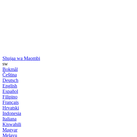
Shujaa wa Maombi
sw
Bokmål
Čeština
Deutsch
English
Español
Filipino
Français
Hrvatski
Indonesia
Italiana
Kiswahili
Magyar
Melayu