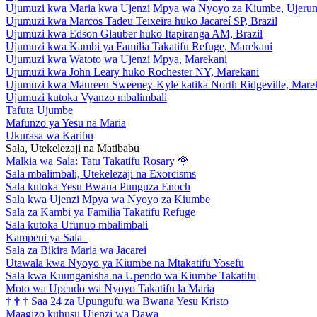
Ujumuzi kwa Maria kwa Ujenzi Mpya wa Nyoyo za Kiumbe, Ujeru
Ujumuzi kwa Marcos Tadeu Teixeira huko Jacareí SP, Brazil
Ujumuzi kwa Edson Glauber huko Itapiranga AM, Brazil
Ujumuzi kwa Kambi ya Familia Takatifu Refuge, Marekani
Ujumuzi kwa Watoto wa Ujenzi Mpya, Marekani
Ujumuzi kwa John Leary huko Rochester NY, Marekani
Ujumuzi kwa Maureen Sweeney-Kyle katika North Ridgeville, Mare
Ujumuzi kutoka Vyanzo mbalimbali
Tafuta Ujumbe
Mafunzo ya Yesu na Maria
Ukurasa wa Karibu
Sala, Utekelezaji na Matibabu
Malkia wa Sala: Tatu Takatifu Rosary
🌹
Sala mbalimbali, Utekelezaji na Exorcisms
Sala kutoka Yesu Bwana Punguza Enoch
Sala kwa Ujenzi Mpya wa Nyoyo za Kiumbe
Sala za Kambi ya Familia Takatifu Refuge
Sala kutoka Ufunuo mbalimbali
Kampeni ya Sala
Sala za Bikira Maria wa Jacarei
Utawala kwa Nyoyo ya Kiumbe na Mtakatifu Yosefu
Sala kwa Kuunganisha na Upendo wa Kiumbe Takatifu
Moto wa Upendo wa Nyoyo Takatifu la Maria
†
†
†
Saa 24 za Upungufu wa Bwana Yesu Kristo
Maagizo kuhusu Ujenzi wa Dawa