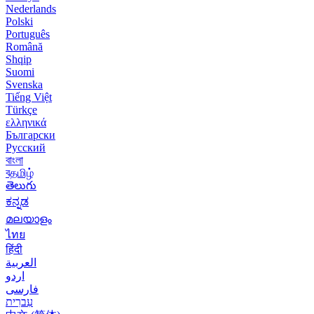
Nederlands
Polski
Português
Română
Shqip
Suomi
Svenska
Tiếng Việt
Türkçe
ελληνικά
Български
Русский
বাংলা
বதமிழ்
తెలుగు
ಕನ್ನಡ
മലയാളം
ไทย
हिंदी
العربية
اردو
فارسی
עִברִית