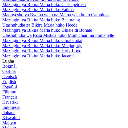
Mazingira ya Bikira Maria huko Castelpetroso
Mazingira ya Bikira Maria huko Fatima
Maonyesho ya Bwana wetu na Mama yetu huko Campinas
Mazingira ya Bikira Maria huko Beauraing
Utashuhudia za Bikira Maria huko Heede
Mazingira ya Bikira Maria huko Ghiaie di Bonate
Utashuhudia wa Rosa Mistica huko Montichiari na Fontanelle
Mazingira ya Bikira Maria huko Garabandal
Mazingira ya Bikira Maria huko Medjugorje
Mazingira ya Bikira Maria huko Holy Love
Mazingira ya Bikira Maria huko Jacarei
Lugha
Bokmål
Čeština
Deutsch
English
Español
Filipino
Français
Hrvatski
Indonesia
Italiana
Kiswahili
Magyar
Melayu