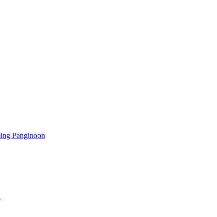
ming Panginoon
a