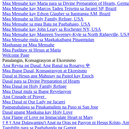
Mga Mensahe kay Maria para sa Divine Preparation of Hearts, Germ
Mga Mensahe kay Marcos Tadeu Teixeira sa Jacareí SP, Brazil
Mga Mensahe kay Edson Glauber sa Itapiranga AM, Brazil
Mga Mensahe sa Holy Family Refuge, USA
Mga Mensahe sa mga Bata ng Pagbabago, USA
Mga Mensahe kay John Leary sa Rochester NY, USA
Mga Mensahe kay Maureen Sweeney-Kyle sa North Ridgeville, US
Mga Mensahe mula sa Magkakaibang Pinagmulan
Maghanap ng Mga Mensahe
Mga Paglitaw ni Hesus at Maria
Welcome Page
Panalangin, Konsagrasyon at Ekorsismo
Ang Reyna ng Dasal: Ang Banal na Rosaryo
🌹
Mga Ibang Dasal, Konsagrasyon at Ekorsismo
Dasal ni Hesus ang Mahusay na Pastol kay Enoch
Dasal para sa Divine Preparation of Hearts
Mga Dasal ng Holy Family Refuge
Mga Dasal mula sa Ibang Revelasyon
Ang Crusade of Prayer
Mga Dasal ni Our Lady ng Jacarei
Pagpapahalaga sa Pinakamalinis na Puso ni San Jose
Dasal upang Magkaisa kay Holy Love
Ang Flame of Love ng Immaculate Heart ni Mary
†
†
†
Ang Dalawampu't Apat na Oras ng Pasyon ni Hesus Kristo, A
Tagubilin para sa Paghahanda ng Gamot