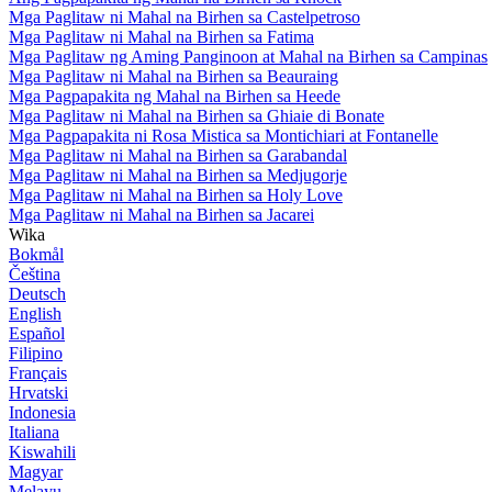
Mga Paglitaw ni Mahal na Birhen sa Castelpetroso
Mga Paglitaw ni Mahal na Birhen sa Fatima
Mga Paglitaw ng Aming Panginoon at Mahal na Birhen sa Campinas
Mga Paglitaw ni Mahal na Birhen sa Beauraing
Mga Pagpapakita ng Mahal na Birhen sa Heede
Mga Paglitaw ni Mahal na Birhen sa Ghiaie di Bonate
Mga Pagpapakita ni Rosa Mistica sa Montichiari at Fontanelle
Mga Paglitaw ni Mahal na Birhen sa Garabandal
Mga Paglitaw ni Mahal na Birhen sa Medjugorje
Mga Paglitaw ni Mahal na Birhen sa Holy Love
Mga Paglitaw ni Mahal na Birhen sa Jacarei
Wika
Bokmål
Čeština
Deutsch
English
Español
Filipino
Français
Hrvatski
Indonesia
Italiana
Kiswahili
Magyar
Melayu