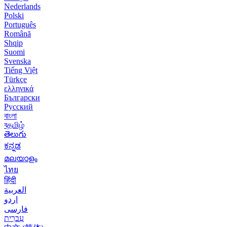
Nederlands
Polski
Português
Română
Shqip
Suomi
Svenska
Tiếng Việt
Türkçe
ελληνικά
Български
Русский
বাংলা
বதமிழ்
తెలుగు
ಕನ್ನಡ
മലയാളം
ไทย
हिंदी
العربية
اردو
فارسی
עִברִית