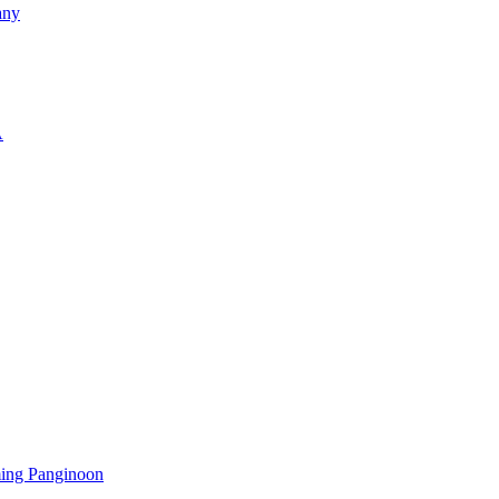
any
A
ming Panginoon