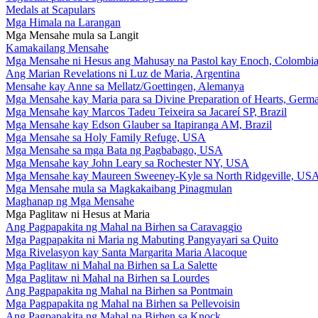
Medals at Scapulars
Mga Himala na Larangan
Mga Mensahe mula sa Langit
Kamakailang Mensahe
Mga Mensahe ni Hesus ang Mahusay na Pastol kay Enoch, Colombi
Ang Marian Revelations ni Luz de Maria, Argentina
Mensahe kay Anne sa Mellatz/Goettingen, Alemanya
Mga Mensahe kay Maria para sa Divine Preparation of Hearts, Germ
Mga Mensahe kay Marcos Tadeu Teixeira sa Jacareí SP, Brazil
Mga Mensahe kay Edson Glauber sa Itapiranga AM, Brazil
Mga Mensahe sa Holy Family Refuge, USA
Mga Mensahe sa mga Bata ng Pagbabago, USA
Mga Mensahe kay John Leary sa Rochester NY, USA
Mga Mensahe kay Maureen Sweeney-Kyle sa North Ridgeville, US
Mga Mensahe mula sa Magkakaibang Pinagmulan
Maghanap ng Mga Mensahe
Mga Paglitaw ni Hesus at Maria
Ang Pagpapakita ng Mahal na Birhen sa Caravaggio
Mga Pagpapakita ni Maria ng Mabuting Pangyayari sa Quito
Mga Rivelasyon kay Santa Margarita Maria Alacoque
Mga Paglitaw ni Mahal na Birhen sa La Salette
Mga Paglitaw ni Mahal na Birhen sa Lourdes
Ang Pagpapakita ng Mahal na Birhen sa Pontmain
Mga Pagpapakita ng Mahal na Birhen sa Pellevoisin
Ang Pagpapakita ng Mahal na Birhen sa Knock