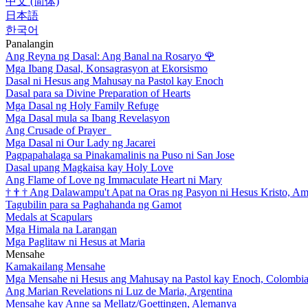
中文 (简体)
日本語
한국어
Panalangin
Ang Reyna ng Dasal: Ang Banal na Rosaryo
🌹
Mga Ibang Dasal, Konsagrasyon at Ekorsismo
Dasal ni Hesus ang Mahusay na Pastol kay Enoch
Dasal para sa Divine Preparation of Hearts
Mga Dasal ng Holy Family Refuge
Mga Dasal mula sa Ibang Revelasyon
Ang Crusade of Prayer
Mga Dasal ni Our Lady ng Jacarei
Pagpapahalaga sa Pinakamalinis na Puso ni San Jose
Dasal upang Magkaisa kay Holy Love
Ang Flame of Love ng Immaculate Heart ni Mary
†
†
†
Ang Dalawampu't Apat na Oras ng Pasyon ni Hesus Kristo, A
Tagubilin para sa Paghahanda ng Gamot
Medals at Scapulars
Mga Himala na Larangan
Mga Paglitaw ni Hesus at Maria
Mensahe
Kamakailang Mensahe
Mga Mensahe ni Hesus ang Mahusay na Pastol kay Enoch, Colombi
Ang Marian Revelations ni Luz de Maria, Argentina
Mensahe kay Anne sa Mellatz/Goettingen, Alemanya