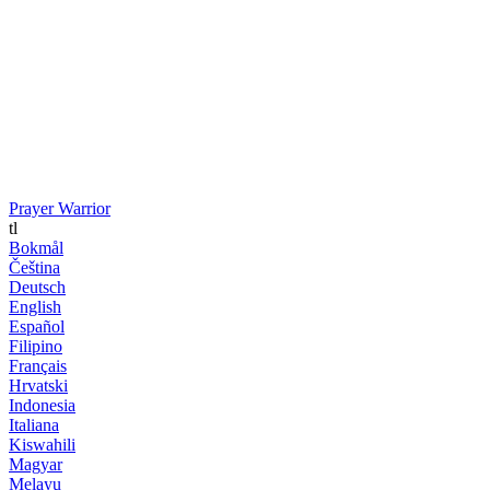
Prayer Warrior
tl
Bokmål
Čeština
Deutsch
English
Español
Filipino
Français
Hrvatski
Indonesia
Italiana
Kiswahili
Magyar
Melayu