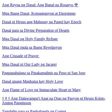
Ang Reyna ng Dasal: Ang Banal na Rosaryo
🌹
Mga Ibang Dasal, Konsagrasyon at Ekorsismo
Dasal ni Hesus ang Mahusay na Pastol kay Enoch
Dasal para sa Divine Preparation of Hearts
Mga Dasal ng Holy Family Refuge
Mga Dasal mula sa Ibang Revelasyon
Ang Crusade of Prayer
Mga Dasal ni Our Lady ng Jacarei
Pagpapahalaga sa Pinakamalinis na Puso ni San Jose
Dasal upang Magkaisa kay Holy Love
Ang Flame of Love ng Immaculate Heart ni Mary
†
†
†
Ang Dalawampu't Apat na Oras ng Pasyon ni Hesus Kristo,
Aming Panginoon
Tagubilin para sa Paghahanda ng Gamot