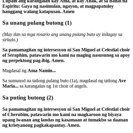
Lupain ang karangalan kay Ama, at kay Anak, at sa Banal na
Espiritu: Gaya ng nasimulan, ngayon, at magpapatuloy
hanggang walang katapusan. Amen
Sa unang pulang butong
(1)
(May ilan sa mga rosario ang unang pulang buto ay inilagay sa
sirkulo.)
Sa pamamagitan ng intersesyon ni San Miguel at Celestial choir
of Seraphim, patawarin mo kami na maging nasusunog sa apoy
ng perpektong pag-ibig. Amen.
Magdasal ng
Ama Namin...
Sa sumunod na tatlong pulang buto
(1a)
, magdasal ng tatlong
Ave
Maria...
sa karangalan ng 1st choir of angels.
Sa puting butong
(2)
Sa pamamagitan ng intersesyon ni San Miguel at Celestial choir
of Cherubim, patawarin mo kami na magkaroon ng biyaya
upang iwanan ang landas ng kasamaan at tumakbo sa daanan
ng kristyanong pagkakapantay. Amen.