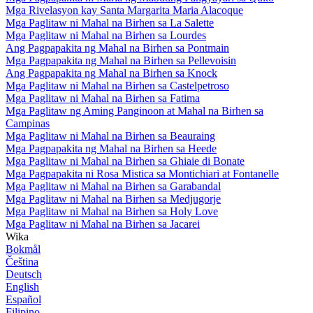
Mga Rivelasyon kay Santa Margarita Maria Alacoque
Mga Paglitaw ni Mahal na Birhen sa La Salette
Mga Paglitaw ni Mahal na Birhen sa Lourdes
Ang Pagpapakita ng Mahal na Birhen sa Pontmain
Mga Pagpapakita ng Mahal na Birhen sa Pellevoisin
Ang Pagpapakita ng Mahal na Birhen sa Knock
Mga Paglitaw ni Mahal na Birhen sa Castelpetroso
Mga Paglitaw ni Mahal na Birhen sa Fatima
Mga Paglitaw ng Aming Panginoon at Mahal na Birhen sa
Campinas
Mga Paglitaw ni Mahal na Birhen sa Beauraing
Mga Pagpapakita ng Mahal na Birhen sa Heede
Mga Paglitaw ni Mahal na Birhen sa Ghiaie di Bonate
Mga Pagpapakita ni Rosa Mistica sa Montichiari at Fontanelle
Mga Paglitaw ni Mahal na Birhen sa Garabandal
Mga Paglitaw ni Mahal na Birhen sa Medjugorje
Mga Paglitaw ni Mahal na Birhen sa Holy Love
Mga Paglitaw ni Mahal na Birhen sa Jacarei
Wika
Bokmål
Čeština
Deutsch
English
Español
Filipino