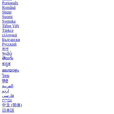
Português
Română
Shqip
Suomi
Svenska
Tiếng Việt
Türkçe
ελληνικά
Български
Русский
বাংলা
বதமிழ்
తెలుగు
ಕನ್ನಡ
മലയാളം
ไทย
हिंदी
العربية
اردو
فارسی
עִברִית
中文 (简体)
日本語