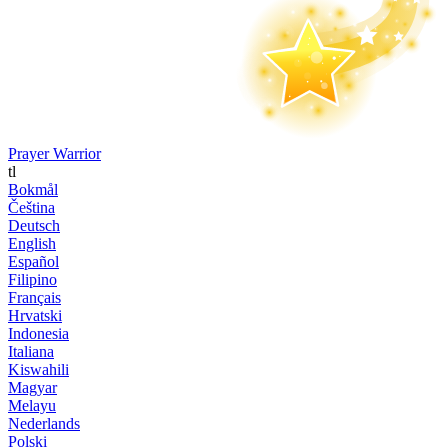
Prayer Warrior
tl
Bokmål
Čeština
Deutsch
English
Español
Filipino
Français
Hrvatski
Indonesia
Italiana
Kiswahili
Magyar
Melayu
Nederlands
Polski