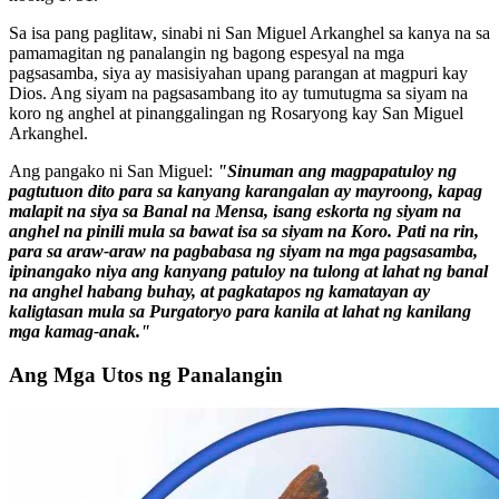
Sa isa pang paglitaw, sinabi ni San Miguel Arkanghel sa kanya na sa
pamamagitan ng panalangin ng bagong espesyal na mga
pagsasamba, siya ay masisiyahan upang parangan at magpuri kay
Dios. Ang siyam na pagsasambang ito ay tumutugma sa siyam na
koro ng anghel at pinanggalingan ng Rosaryong kay San Miguel
Arkanghel.
Ang pangako ni San Miguel:
"Sinuman ang magpapatuloy ng
pagtutuon dito para sa kanyang karangalan ay mayroong, kapag
malapit na siya sa Banal na Mensa, isang eskorta ng siyam na
anghel na pinili mula sa bawat isa sa siyam na Koro. Pati na rin,
para sa araw-araw na pagbabasa ng siyam na mga pagsasamba,
ipinangako niya ang kanyang patuloy na tulong at lahat ng banal
na anghel habang buhay, at pagkatapos ng kamatayan ay
kaligtasan mula sa Purgatoryo para kanila at lahat ng kanilang
mga kamag-anak."
Ang Mga Utos ng Panalangin