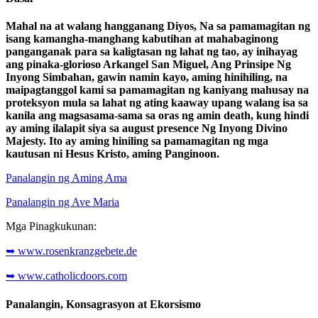
Mahal na at walang hangganang Diyos, Na sa pamamagitan ng
isang kamangha-manghang kabutihan at mahabaginong
panganganak para sa kaligtasan ng lahat ng tao, ay inihayag
ang pinaka-glorioso Arkangel San Miguel, Ang Prinsipe Ng
Inyong Simbahan, gawin namin kayo, aming hinihiling, na
maipagtanggol kami sa pamamagitan ng kaniyang mahusay na
proteksyon mula sa lahat ng ating kaaway upang walang isa sa
kanila ang magsasama-sama sa oras ng amin death, kung hindi
ay aming ilalapit siya sa august presence Ng Inyong Divino
Majesty. Ito ay aming hiniling sa pamamagitan ng mga
kautusan ni Hesus Kristo, aming Panginoon.
Panalangin ng Aming Ama
Panalangin ng Ave Maria
Mga Pinagkukunan:
➥ www.rosenkranzgebete.de
➥ www.catholicdoors.com
Panalangin, Konsagrasyon at Ekorsismo