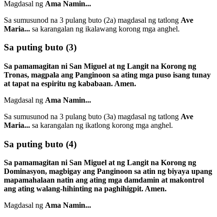
Magdasal ng
Ama Namin...
Sa sumusunod na 3 pulang buto
(2a)
magdasal ng tatlong
Ave
Maria...
sa karangalan ng ikalawang korong mga anghel.
Sa puting buto
(3)
Sa pamamagitan ni San Miguel at ng Langit na Korong ng
Tronas, magpala ang Panginoon sa ating mga puso isang tunay
at tapat na espiritu ng kababaan. Amen.
Magdasal ng
Ama Namin...
Sa sumusunod na 3 pulang buto
(3a)
magdasal ng tatlong
Ave
Maria...
sa karangalan ng ikatlong korong mga anghel.
Sa puting buto
(4)
Sa pamamagitan ni San Miguel at ng Langit na Korong ng
Dominasyon, magbigay ang Panginoon sa atin ng biyaya upang
mapamahalaan natin ang ating mga damdamin at makontrol
ang ating walang-hihinting na paghihigpit. Amen.
Magdasal ng
Ama Namin...