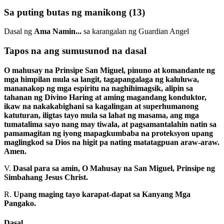
Sa puting butas ng manikong
(13)
Dasal ng
Ama Namin...
sa karangalan ng Guardian Angel
Tapos na ang sumusunod na dasal
O mahusay na Prinsipe San Miguel, pinuno at komandante ng
mga himpilan mula sa langit, tagapangalaga ng kaluluwa,
mananakop ng mga espiritu na naghihimagsik, alipin sa
tahanan ng Divino Haring at aming magandang konduktor,
ikaw na nakakabighani sa kagalingan at superhumanong
katuturan, iligtas tayo mula sa lahat ng masama, ang mga
tumatalima sayo nang may tiwala, at pagsamantalahin natin sa
pamamagitan ng iyong mapagkumbaba na proteksyon upang
maglingkod sa Dios na higit pa nating matatagpuan araw-araw.
Amen.
V.
Dasal para sa amin, O Mahusay na San Miguel, Prinsipe ng
Simbahang Jesus Christ.
R.
Upang maging tayo karapat-dapat sa Kanyang Mga
Pangako.
Dasal