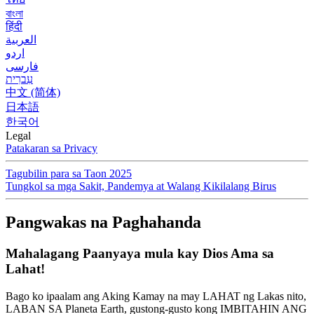
বাংলা
हिंदी
العربية
اردو
فارسی
עִברִית
中文 (简体)
日本語
한국어
Legal
Patakaran sa Privacy
Tagubilin para sa Taon 2025
Tungkol sa mga Sakit, Pandemya at Walang Kikilalang Birus
Pangwakas na Paghahanda
Mahalagang Paanyaya mula kay Dios Ama sa
Lahat!
Bago ko ipaalam ang Aking Kamay na may LAHAT ng Lakas nito,
LABAN SA Planeta Earth, gustong-gusto kong IMBITAHIN ANG