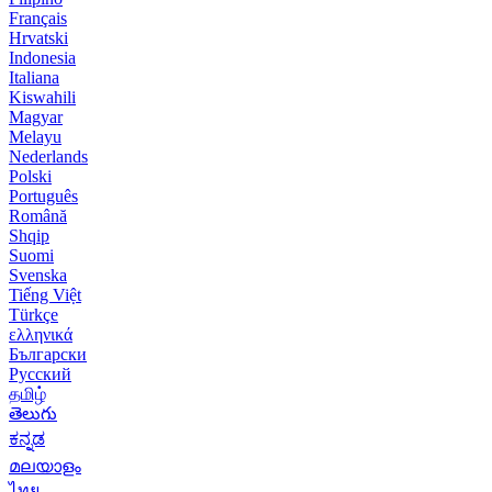
Français
Hrvatski
Indonesia
Italiana
Kiswahili
Magyar
Melayu
Nederlands
Polski
Português
Română
Shqip
Suomi
Svenska
Tiếng Việt
Türkçe
ελληνικά
Български
Русский
தமிழ்
తెలుగు
ಕನ್ನಡ
മലയാളം
ไทย