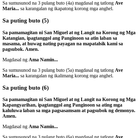
Sa sumusunod na 3 pulang buto
(4a)
magdasal ng tatlong
Ave
Maria...
sa karangalan ng ikapatong korong mga anghel.
Sa puting buto
(5)
Sa pamamagitan ni San Miguel at ng Langit na Korong ng Mga
Katangian, ipagtanggol ang Panginoon sa atin laban sa
masama, at huwag nating payagan na mapatalsik kami sa
pagsubok. Amen.
Magdasal ng
Ama Namin...
Sa sumusunod na 3 pulang buto
(5a)
magdasal ng tatlong
Ave
Maria...
sa karangalan ng ikalimang korong mga anghel.
Sa puting buto
(6)
Sa pamamagitan ni San Miguel at ng Langit na Korong ng Mga
Kapangyarihan, ipagtanggol ang Panginoon sa ating mga
kaluluwa laban sa mga pagsasamsam at pagsubok ng demonyo.
Amen.
Magdasal ng
Ama Namin...
Sa sumusunod na 3 pulang buto
(6a)
magdasal ng tatlong
Ave