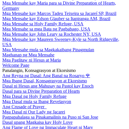
Mga Mensahe kay Maria para sa Divine Preparation of Hearts,
Germany
Mga Mensahe kay Marcos Tadeu Teixeira sa Jacareí SP, Brazil
Mga Mensahe kay Edson Glauber sa Itapiranga AM, Brazil
Mga Mensahe sa Holy Family Refuge, USA
Mga Mensahe sa mga Bata ng Pagbabago, USA
Mga Mensahe kay John Leary sa Rochester NY, USA
Mga Mensahe kay Maureen Sweeney-Kyle sa North Ridgeville,
USA
Mga Mensahe mula sa Magkakaibang Pinagmulan
Maghanap ng Mga Mensahe
Mga Paglitaw ni Hesus at Maria
Welcome Page
Panalangin, Konsagrasyon at Ekorsismo
Ang Reyna ng Dasal: Ang Banal na Rosaryo
🌹
Mga Ibang Dasal, Konsagrasyon at Ekorsismo
Dasal ni Hesus ang Mahusay na Pastol kay Enoch
Dasal para sa Divine Preparation of Hearts
Mga Dasal ng Holy Family Refuge
Mga Dasal mula sa Ibang Revelasyon
Ang Crusade of Prayer
Mga Dasal ni Our Lady ng Jacarei
Pagpapahalaga sa Pinakamalinis na Puso ni San Jose
Dasal upang Magkaisa kay Holy Love
Ang Flame of Love ng Immaculate Heart ni Mary