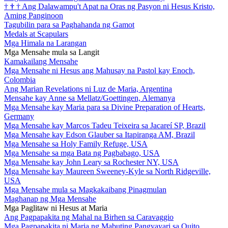
†
†
†
Ang Dalawampu't Apat na Oras ng Pasyon ni Hesus Kristo,
Aming Panginoon
Tagubilin para sa Paghahanda ng Gamot
Medals at Scapulars
Mga Himala na Larangan
Mga Mensahe mula sa Langit
Kamakailang Mensahe
Mga Mensahe ni Hesus ang Mahusay na Pastol kay Enoch,
Colombia
Ang Marian Revelations ni Luz de Maria, Argentina
Mensahe kay Anne sa Mellatz/Goettingen, Alemanya
Mga Mensahe kay Maria para sa Divine Preparation of Hearts,
Germany
Mga Mensahe kay Marcos Tadeu Teixeira sa Jacareí SP, Brazil
Mga Mensahe kay Edson Glauber sa Itapiranga AM, Brazil
Mga Mensahe sa Holy Family Refuge, USA
Mga Mensahe sa mga Bata ng Pagbabago, USA
Mga Mensahe kay John Leary sa Rochester NY, USA
Mga Mensahe kay Maureen Sweeney-Kyle sa North Ridgeville,
USA
Mga Mensahe mula sa Magkakaibang Pinagmulan
Maghanap ng Mga Mensahe
Mga Paglitaw ni Hesus at Maria
Ang Pagpapakita ng Mahal na Birhen sa Caravaggio
Mga Pagpapakita ni Maria ng Mabuting Pangyayari sa Quito