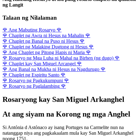
ng Langit
Talaan ng Nilalaman
🌹
Ang Mabuting Rosaryo
🌹
🌹
Chaplet ng Awra ni Hesus na Mahalin
🌹
🌹
Chaplet ng Banal na Puso ni Hesus
🌹
🌹
Chaplet ng Malaking Dugtong ni Hesus
🌹
🌹
Ang Chaplet ng Pitong Hapis ni Maria
🌹
🌹
Rosaryo ng Mga Luha ni Mahal na Birhen (ng dugo)
🌹
🌹
Chaplet kay San Miguel Arcangel
🌹
🌹
Ang Banal na Mukha ni Hesus na Nagdurugo
🌹
🌹
Chaplet ng Espiritu Santo
🌹
🌹
Rosaryo ng Pagkukumpuni
🌹
🌹
Rosaryo ng Paglalambing
🌹
Rosaryong kay San Miguel Arkanghel
At ang siyam na Korong ng mga Anghel
Si Antónia d Astónaco ay isang Portuges na Carmelite nun na
natanggap niya ang pagkakaalam mula kay San Miguel Arkanghel
noong 1751.