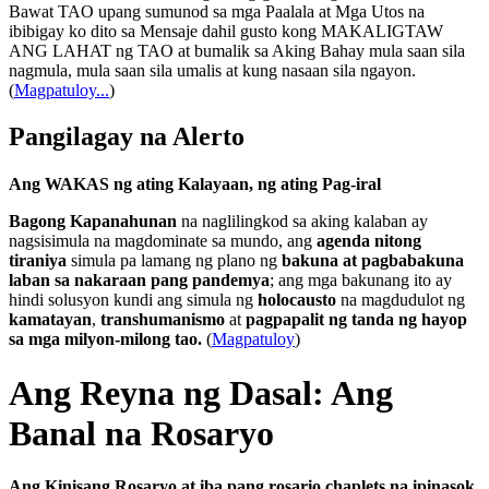
Bawat TAO upang sumunod sa mga Paalala at Mga Utos na
ibibigay ko dito sa Mensaje dahil gusto kong MAKALIGTAW
ANG LAHAT ng TAO at bumalik sa Aking Bahay mula saan sila
nagmula, mula saan sila umalis at kung nasaan sila ngayon.
(
Magpatuloy...
)
Pangilagay na Alerto
Ang WAKAS ng ating Kalayaan, ng ating Pag-iral
Bagong Kapanahunan
na naglilingkod sa aking kalaban ay
nagsisimula na magdominate sa mundo, ang
agenda nitong
tiraniya
simula pa lamang ng plano ng
bakuna at pagbabakuna
laban sa nakaraan pang pandemya
; ang mga bakunang ito ay
hindi solusyon kundi ang simula ng
holocausto
na magdudulot ng
kamatayan
,
transhumanismo
at
pagpapalit ng tanda ng hayop
sa mga milyon-milong tao.
(
Magpatuloy
)
Ang Reyna ng Dasal: Ang
Banal na Rosaryo
Ang Kinisang Rosaryo at iba pang rosario chaplets na ipinasok