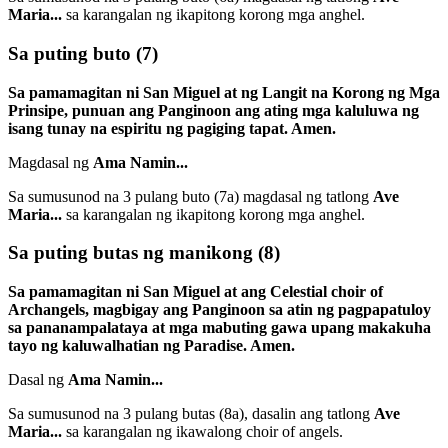
Maria...
sa karangalan ng ikapitong korong mga anghel.
Sa puting buto
(7)
Sa pamamagitan ni San Miguel at ng Langit na Korong ng Mga
Prinsipe, punuan ang Panginoon ang ating mga kaluluwa ng
isang tunay na espiritu ng pagiging tapat. Amen.
Magdasal ng
Ama Namin...
Sa sumusunod na 3 pulang buto
(7a)
magdasal ng tatlong
Ave
Maria...
sa karangalan ng ikapitong korong mga anghel.
Sa puting butas ng manikong
(8)
Sa pamamagitan ni San Miguel at ang Celestial choir of
Archangels, magbigay ang Panginoon sa atin ng pagpapatuloy
sa pananampalataya at mga mabuting gawa upang makakuha
tayo ng kaluwalhatian ng Paradise. Amen.
Dasal ng
Ama Namin...
Sa sumusunod na 3 pulang butas
(8a)
, dasalin ang tatlong
Ave
Maria...
sa karangalan ng ikawalong choir of angels.