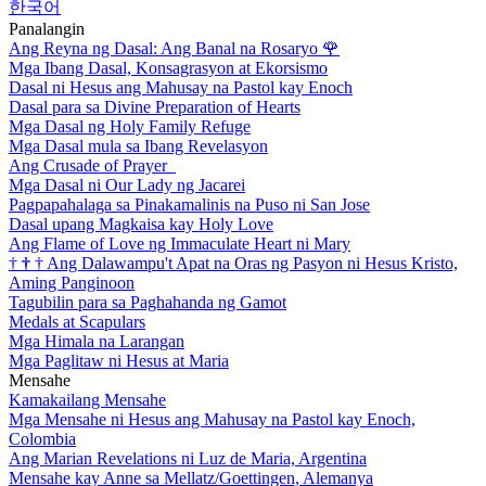
한국어
Panalangin
Ang Reyna ng Dasal: Ang Banal na Rosaryo
🌹
Mga Ibang Dasal, Konsagrasyon at Ekorsismo
Dasal ni Hesus ang Mahusay na Pastol kay Enoch
Dasal para sa Divine Preparation of Hearts
Mga Dasal ng Holy Family Refuge
Mga Dasal mula sa Ibang Revelasyon
Ang Crusade of Prayer
Mga Dasal ni Our Lady ng Jacarei
Pagpapahalaga sa Pinakamalinis na Puso ni San Jose
Dasal upang Magkaisa kay Holy Love
Ang Flame of Love ng Immaculate Heart ni Mary
†
†
†
Ang Dalawampu't Apat na Oras ng Pasyon ni Hesus Kristo,
Aming Panginoon
Tagubilin para sa Paghahanda ng Gamot
Medals at Scapulars
Mga Himala na Larangan
Mga Paglitaw ni Hesus at Maria
Mensahe
Kamakailang Mensahe
Mga Mensahe ni Hesus ang Mahusay na Pastol kay Enoch,
Colombia
Ang Marian Revelations ni Luz de Maria, Argentina
Mensahe kay Anne sa Mellatz/Goettingen, Alemanya