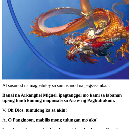
Simulan sa medalya
(M)
Gawin ang isang aktong pagkukulang. hal.
Panginoon, malaking nagkasala kami sa Iyo, Pakiusap ninyo ay
awaan mo kami at Patawarin mo kami ng aming mga kamalian
at Patawarin mo kami dahil sa pagiging hindi sumusunod.
At susunod na magpatuloy sa sumusunod na pagsasamba...
Banal na Arkanghel Miguel, ipagtanggol mo kami sa labanan
upang hindi kaming mapinsala sa Araw ng Paghuhukom.
V.
Oh Dios, tumulong ka sa akin!
A.
O Panginoon, mabilis mong tulungan mo ako!