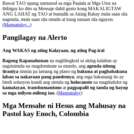
Bawat TAO upang sumunod sa mga Paalala at Mga Utos na
ibibigay ko dito sa Mensaje dahil gusto kong MAKALIGTAW
ANG LAHAT ng TAO at bumalik sa Aking Bahay mula saan sila
nagmula, mula saan sila umalis at kung nasaan sila ngayon.
(
Magpatuloy...
)
Pangilagay na Alerto
Ang WAKAS ng ating Kalayaan, ng ating Pag-iral
Bagong Kapanahunan
na naglilingkod sa aking kalaban ay
nagsisimula na magdominate sa mundo, ang
agenda nitong
tiraniya
simula pa lamang ng plano ng
bakuna at pagbabakuna
laban sa nakaraan pang pandemya
; ang mga bakunang ito ay
hindi solusyon kundi ang simula ng
holocausto
na magdudulot ng
kamatayan
,
transhumanismo
at
pagpapalit ng tanda ng hayop
sa mga milyon-milong tao.
(
Magpatuloy
)
Mga Mensahe ni Hesus ang Mahusay na
Pastol kay Enoch, Colombia