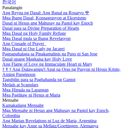
한국어
Panalangin
Ang Reyna ng Dasal: Ang Banal na Rosaryo
🌹
Mga Ibang Dasal, Konsagrasyon at Ekorsismo
Dasal ni Hesus ang Mahusay na Pastol kay Enoch
Dasal para sa Divine Preparation of Hearts
Mga Dasal ng Holy Family Refuge
Mga Dasal mula sa Ibang Revelasyon
Ang Crusade of Prayer
Mga Dasal ni Our Lady ng Jacarei
Pagpapahalaga sa Pinakamalinis na Puso ni San Jose
Dasal upang Magkaisa kay Holy Love
Ang Flame of Love ng Immaculate Heart ni Mary
†
†
†
Ang Dalawampu't Apat na Oras ng Pasyon ni Hesus Kristo,
Aming Panginoon
Tagubilin para sa Paghahanda ng Gamot
Medals at Scapulars
Mga Himala na Larangan
Mga Paglitaw ni Hesus at Maria
Mensahe
Kamakailang Mensahe
Mga Mensahe ni Hesus ang Mahusay na Pastol kay Enoch,
Colombia
Ang Marian Revelations ni Luz de Maria, Argentina
Mensahe kay Anne sa Mellatz/Goettingen, Alemanya