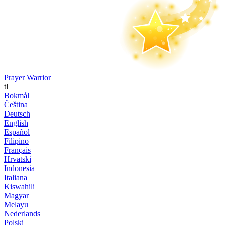
Prayer Warrior
tl
Bokmål
Čeština
Deutsch
English
Español
Filipino
Français
Hrvatski
Indonesia
Italiana
Kiswahili
Magyar
Melayu
Nederlands
Polski