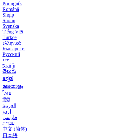
Português
Română
Shqip
Suomi
Svenska
Tiếng Việt
Türkçe
ελληνικά
Български
Русский
বাংলা
বதமிழ்
తెలుగు
ಕನ್ನಡ
മലയാളം
ไทย
हिंदी
العربية
اردو
فارسی
עִברִית
中文 (简体)
日本語