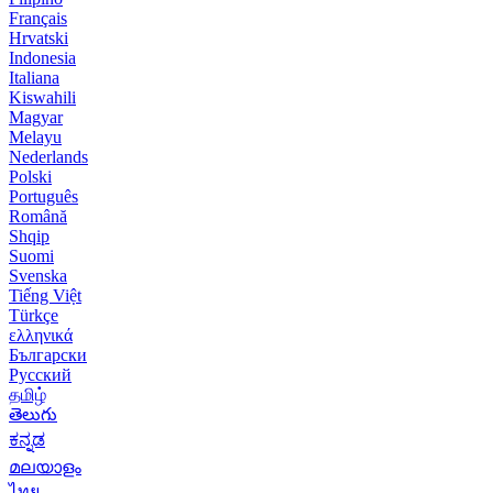
Français
Hrvatski
Indonesia
Italiana
Kiswahili
Magyar
Melayu
Nederlands
Polski
Português
Română
Shqip
Suomi
Svenska
Tiếng Việt
Türkçe
ελληνικά
Български
Русский
தமிழ்
తెలుగు
ಕನ್ನಡ
മലയാളം
ไทย