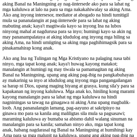
aking Banal na Maningning ay nag-iintersede ako para sa lahat ng
mga kaluluwa at lalo na para sa mga nakakahiwalay sa aking Ama.
Ako ang inyong intersesor, mediator at abogado na hindi tumitigil
mula sa pananalangin at pag-iintersede para sa lahat ng aking
mabuting anak; kaya't magtiwala kayo sa inyong Ina na lubos
ninyong mahal at nagdurusa para sa inyo; humingi kayo sa akin ng
may pananampalataya at aking idudulog ang inyong mga hiling sa
aking Ama, na hindi umiigting sa aking mga paghihimagsik para sa
pinakamahirap kong anak.
Ako ang Ina ng Tulingan ng Mga Kristiyano na palaging nasa tabi
ninyo, mga tapat kong anak; kaya't huwag kayong matakot;
manalangin at humingi ng may tiwala sa pamamagitan ng aking
Banal na Maningning, upang ang aking pag-ibig na pangkabuhayan
ay makarinig sa inyo at idudulog ang inyong mga pangangailangan
sa harap ni Dios, upang maging biyang at grasya, kung sila'y para sa
kapakanan ng inyong kaluluwa. Mga anak ko, hiniling kong marami
kayong manalangin para sa lahat ng mga kaluluwa na hindi
nagniningas sa tawag na ginagawa ni aking Ama upang magbalik-
loob. Ang pananalangin lamang, pag-aayuno at sakripisyo na
ginawa mo para sa kanila ang maliligtas sila mula sa pagsasawi;
maraming kaluluwa ay bumaba sa abismo dahil walang sinuman na
manalangin para sa kanila; samahan ninyo ako, mga tapat kong
anak, habang nagdarasal ng Banal na Maningning at humihingi kay
Ama para sa mga malupit na kaluluwa, upang ang aking pag-ibig na