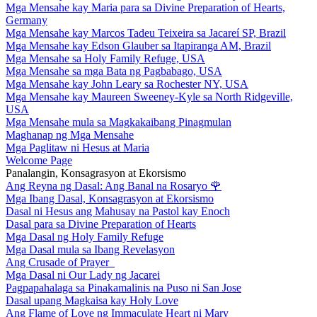
Mga Mensahe kay Maria para sa Divine Preparation of Hearts,
Germany
Mga Mensahe kay Marcos Tadeu Teixeira sa Jacareí SP, Brazil
Mga Mensahe kay Edson Glauber sa Itapiranga AM, Brazil
Mga Mensahe sa Holy Family Refuge, USA
Mga Mensahe sa mga Bata ng Pagbabago, USA
Mga Mensahe kay John Leary sa Rochester NY, USA
Mga Mensahe kay Maureen Sweeney-Kyle sa North Ridgeville,
USA
Mga Mensahe mula sa Magkakaibang Pinagmulan
Maghanap ng Mga Mensahe
Mga Paglitaw ni Hesus at Maria
Welcome Page
Panalangin, Konsagrasyon at Ekorsismo
Ang Reyna ng Dasal: Ang Banal na Rosaryo
🌹
Mga Ibang Dasal, Konsagrasyon at Ekorsismo
Dasal ni Hesus ang Mahusay na Pastol kay Enoch
Dasal para sa Divine Preparation of Hearts
Mga Dasal ng Holy Family Refuge
Mga Dasal mula sa Ibang Revelasyon
Ang Crusade of Prayer
Mga Dasal ni Our Lady ng Jacarei
Pagpapahalaga sa Pinakamalinis na Puso ni San Jose
Dasal upang Magkaisa kay Holy Love
Ang Flame of Love ng Immaculate Heart ni Mary