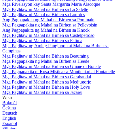
Mga Rivelasyon kay Santa Margarita Maria Alacoque
Mga Paglitaw ni Mahal na Birhen sa La Salette
Mga Paglitaw ni Mahal na Birhen sa Lourdes
Ang Pagpapakita ng Mahal na Birhen sa Pontmain
Mga Pagpapakita ng Mahal na Birhen sa Pellevoisin
Ang Pagpapakita ng Mahal na Birhen sa Knock
Mga Paglitaw ni Mahal na Birhen sa Castelpetroso
Mga Paglitaw ni Mahal na Birhen sa Fatima
Mga Paglitaw ng Aming Panginoon at Mahal na Birhen sa
Campinas
Mga Paglitaw ni Mahal na Birhen sa Beauraing
Mga Pagpapakita ng Mahal na Birhen sa Heede
Mga Paglitaw ni Mahal na Birhen sa Ghiaie di Bonate
Mga Pagpapakita ni Rosa Mistica sa Montichiari at Fontanelle
Mga Paglitaw ni Mahal na Birhen sa Garabandal
Mga Paglitaw ni Mahal na Birhen sa Medjugorje
Mga Paglitaw ni Mahal na Birhen sa Holy Love
Mga Paglitaw ni Mahal na Birhen sa Jacarei
Wika
Bokmål
Čeština
Deutsch
English
Español
Filipino