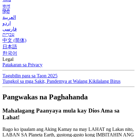
বাংলা
हिंदी
العربية
اردو
فارسی
עִברִית
中文 (简体)
日本語
한국어
Legal
Patakaran sa Privacy
Tagubilin para sa Taon 2025
Tungkol sa mga Sakit, Pandemya at Walang Kikilalang Birus
Pangwakas na Paghahanda
Mahalagang Paanyaya mula kay Dios Ama sa
Lahat!
Bago ko ipaalam ang Aking Kamay na may LAHAT ng Lakas nito,
LABAN SA Planeta Earth, gustong-gusto kong IMBITAHIN ANG