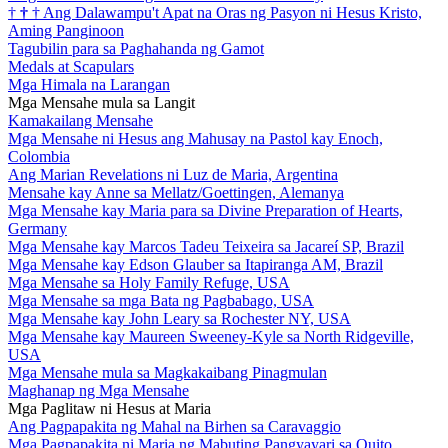
†
†
†
Ang Dalawampu't Apat na Oras ng Pasyon ni Hesus Kristo,
Aming Panginoon
Tagubilin para sa Paghahanda ng Gamot
Medals at Scapulars
Mga Himala na Larangan
Mga Mensahe mula sa Langit
Kamakailang Mensahe
Mga Mensahe ni Hesus ang Mahusay na Pastol kay Enoch,
Colombia
Ang Marian Revelations ni Luz de Maria, Argentina
Mensahe kay Anne sa Mellatz/Goettingen, Alemanya
Mga Mensahe kay Maria para sa Divine Preparation of Hearts,
Germany
Mga Mensahe kay Marcos Tadeu Teixeira sa Jacareí SP, Brazil
Mga Mensahe kay Edson Glauber sa Itapiranga AM, Brazil
Mga Mensahe sa Holy Family Refuge, USA
Mga Mensahe sa mga Bata ng Pagbabago, USA
Mga Mensahe kay John Leary sa Rochester NY, USA
Mga Mensahe kay Maureen Sweeney-Kyle sa North Ridgeville,
USA
Mga Mensahe mula sa Magkakaibang Pinagmulan
Maghanap ng Mga Mensahe
Mga Paglitaw ni Hesus at Maria
Ang Pagpapakita ng Mahal na Birhen sa Caravaggio
Mga Pagpapakita ni Maria ng Mabuting Pangyayari sa Quito