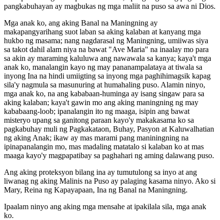
pangkabuhayan ay magbukas ng mga maliit na puso sa awa ni Dios.
Mga anak ko, ang aking Banal na Maningning ay
makapangyarihang suot laban sa aking kalaban at kanyang mga
hukbo ng masama; nang nagdarasal ng Maningning, umiiwas siya
sa takot dahil alam niya na bawat "Ave Maria" na inaalay mo para
sa akin ay maraming kaluluwa ang nawawala sa kanya; kaya't mga
anak ko, manalangin kayo ng may pananampalataya at tiwala sa
inyong Ina na hindi umiigting sa inyong mga paghihimagsik kapag
sila'y nagmula sa masunuring at humahaling puso. Alamin ninyo,
mga anak ko, na ang kababaan-huminga ay isang singaw para sa
aking kalaban; kaya't gawin mo ang aking maningning ng may
kababaang-loob; ipanalangin ito ng maaga, isipin ang bawat
misteryo upang sa ganitong paraan kayo'y makakasama ko sa
pagkabuhay muli ng Pagkakataon, Buhay, Pasyon at Kaluwalhatian
ng aking Anak; ikaw ay mas marami pang maniningning na
ipinapanalangin mo, mas madaling matatalo si kalaban ko at mas
maaga kayo'y magpapatibay sa paghahari ng aming dalawang puso.
Ang aking proteksyon bilang ina ay tumutulong sa inyo at ang
liwanag ng aking Malinis na Puso ay palaging kasama ninyo. Ako si
Mary, Reina ng Kapayapaan, Ina ng Banal na Maningning.
Ipaalam ninyo ang aking mga mensahe at ipakilala sila, mga anak
ko.