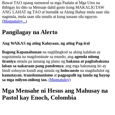
Bawat TAO upang sumunod sa mga Paalala at Mga Utos na
ibibigay ko dito sa Mensaje dahil gusto kong MAKALIGTAW
ANG LAHAT ng TAO at bumalik sa Aking Bahay mula saan sila
nagmula, mula saan sila umalis at kung nasaan sila ngayon.
(
Magpatuloy...
)
Pangilagay na Alerto
Ang WAKAS ng ating Kalayaan, ng ating Pag-iral
Bagong Kapanahunan
na naglilingkod sa aking kalaban ay
nagsisimula na magdominate sa mundo, ang
agenda nitong
tiraniya
simula pa lamang ng plano ng
bakuna at pagbabakuna
laban sa nakaraan pang pandemya
; ang mga bakunang ito ay
hindi solusyon kundi ang simula ng
holocausto
na magdudulot ng
kamatayan
,
transhumanismo
at
pagpapalit ng tanda ng hayop
sa mga milyon-milong tao.
(
Magpatuloy
)
Mga Mensahe ni Hesus ang Mahusay na
Pastol kay Enoch, Colombia