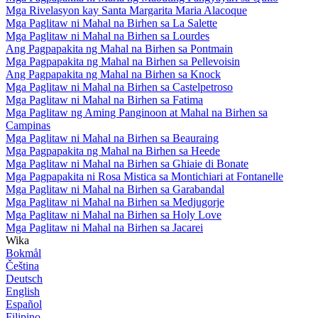
Mga Rivelasyon kay Santa Margarita Maria Alacoque
Mga Paglitaw ni Mahal na Birhen sa La Salette
Mga Paglitaw ni Mahal na Birhen sa Lourdes
Ang Pagpapakita ng Mahal na Birhen sa Pontmain
Mga Pagpapakita ng Mahal na Birhen sa Pellevoisin
Ang Pagpapakita ng Mahal na Birhen sa Knock
Mga Paglitaw ni Mahal na Birhen sa Castelpetroso
Mga Paglitaw ni Mahal na Birhen sa Fatima
Mga Paglitaw ng Aming Panginoon at Mahal na Birhen sa
Campinas
Mga Paglitaw ni Mahal na Birhen sa Beauraing
Mga Pagpapakita ng Mahal na Birhen sa Heede
Mga Paglitaw ni Mahal na Birhen sa Ghiaie di Bonate
Mga Pagpapakita ni Rosa Mistica sa Montichiari at Fontanelle
Mga Paglitaw ni Mahal na Birhen sa Garabandal
Mga Paglitaw ni Mahal na Birhen sa Medjugorje
Mga Paglitaw ni Mahal na Birhen sa Holy Love
Mga Paglitaw ni Mahal na Birhen sa Jacarei
Wika
Bokmål
Čeština
Deutsch
English
Español
Filipino