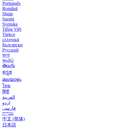
Português
Română
Shqip
Suomi
Svenska
Tiếng Việt
Türkçe
ελληνικά
Български
Русский
বাংলা
বதமிழ்
తెలుగు
ಕನ್ನಡ
മലയാളം
ไทย
हिंदी
العربية
اردو
فارسی
עִברִית
中文 (简体)
日本語