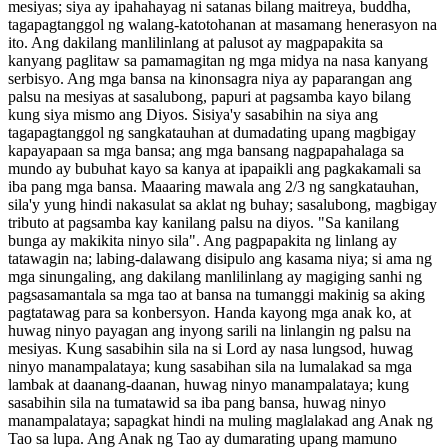
mesiyas; siya ay ipahahayag ni satanas bilang maitreya, buddha,
tagapagtanggol ng walang-katotohanan at masamang henerasyon na
ito. Ang dakilang manlilinlang at palusot ay magpapakita sa
kanyang paglitaw sa pamamagitan ng mga midya na nasa kanyang
serbisyo. Ang mga bansa na kinonsagra niya ay paparangan ang
palsu na mesiyas at sasalubong, papuri at pagsamba kayo bilang
kung siya mismo ang Diyos. Sisiya'y sasabihin na siya ang
tagapagtanggol ng sangkatauhan at dumadating upang magbigay
kapayapaan sa mga bansa; ang mga bansang nagpapahalaga sa
mundo ay bubuhat kayo sa kanya at ipapaikli ang pagkakamali sa
iba pang mga bansa. Maaaring mawala ang 2/3 ng sangkatauhan,
sila'y yung hindi nakasulat sa aklat ng buhay; sasalubong, magbigay
tributo at pagsamba kay kanilang palsu na diyos. "Sa kanilang
bunga ay makikita ninyo sila". Ang pagpapakita ng linlang ay
tatawagin na; labing-dalawang disipulo ang kasama niya; si ama ng
mga sinungaling, ang dakilang manlilinlang ay magiging sanhi ng
pagsasamantala sa mga tao at bansa na tumanggi makinig sa aking
pagtatawag para sa konbersyon. Handa kayong mga anak ko, at
huwag ninyo payagan ang inyong sarili na linlangin ng palsu na
mesiyas. Kung sasabihin sila na si Lord ay nasa lungsod, huwag
ninyo manampalataya; kung sasabihan sila na lumalakad sa mga
lambak at daanang-daanan, huwag ninyo manampalataya; kung
sasabihin sila na tumatawid sa iba pang bansa, huwag ninyo
manampalataya; sapagkat hindi na muling maglalakad ang Anak ng
Tao sa lupa. Ang Anak ng Tao ay dumarating upang mamuno