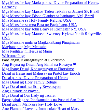
Mga Mensahe kay Maria para sa Divine Preparation of Hearts,
Germany
Mga Mensahe kay Marcos Tadeu Teixeira sa Jacareí SP, Brazil
Mga Mensahe kay Edson Glauber sa Itapiranga AM, Brazil
Mga Mensahe sa Holy Family Refuge, USA
Mga Mensahe sa mga Bata ng Pagbabago, USA
Mga Mensahe kay John Leary sa Rochester NY, USA
Mga Mensahe kay Maureen Sweeney-Kyle sa North Ridgeville,
USA
Mga Mensahe mula sa Magkakaibang Pinagmulan
Maghanap ng Mga Mensahe
Mga Paglitaw ni Hesus at Maria
Welcome Page
Panalangin, Konsagrasyon at Ekorsismo
Ang Reyna ng Dasal: Ang Banal na Rosaryo
🌹
Mga Ibang Dasal, Konsagrasyon at Ekorsismo
Dasal ni Hesus ang Mahusay na Pastol kay Enoch
Dasal para sa Divine Preparation of Hearts
Mga Dasal ng Holy Family Refuge
Mga Dasal mula sa Ibang Revelasyon
Ang Crusade of Prayer
Mga Dasal ni Our Lady ng Jacarei
Pagpapahalaga sa Pinakamalinis na Puso ni San Jose
Dasal upang Magkaisa kay Holy Love
Ang Flame of Love ng Immaculate Heart ni Mary