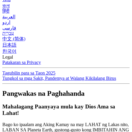
বাংলা
हिंदी
العربية
اردو
فارسی
עִברִית
中文 (简体)
日本語
한국어
Legal
Patakaran sa Privacy
Tagubilin para sa Taon 2025
Tungkol sa mga Sakit, Pandemya at Walang Kikilalang Birus
Pangwakas na Paghahanda
Mahalagang Paanyaya mula kay Dios Ama sa
Lahat!
Bago ko ipaalam ang Aking Kamay na may LAHAT ng Lakas nito,
LABAN SA Planeta Earth, gustong-gusto kong IMBITAHIN ANG