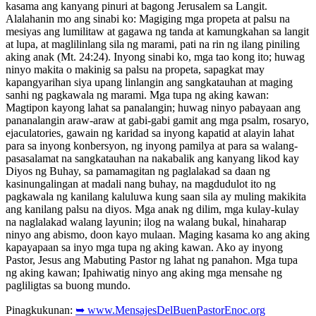
kasama ang kanyang pinuri at bagong Jerusalem sa Langit.
Alalahanin mo ang sinabi ko: Magiging mga propeta at palsu na
mesiyas ang lumilitaw at gagawa ng tanda at kamungkahan sa langit
at lupa, at maglilinlang sila ng marami, pati na rin ng ilang piniling
aking anak (Mt. 24:24). Inyong sinabi ko, mga tao kong ito; huwag
ninyo makita o makinig sa palsu na propeta, sapagkat may
kapangyarihan siya upang linlangin ang sangkatauhan at maging
sanhi ng pagkawala ng marami. Mga tupa ng aking kawan:
Magtipon kayong lahat sa panalangin; huwag ninyo pabayaan ang
pananalangin araw-araw at gabi-gabi gamit ang mga psalm, rosaryo,
ejaculatories, gawain ng karidad sa inyong kapatid at alayin lahat
para sa inyong konbersyon, ng inyong pamilya at para sa walang-
pasasalamat na sangkatauhan na nakabalik ang kanyang likod kay
Diyos ng Buhay, sa pamamagitan ng paglalakad sa daan ng
kasinungalingan at madali nang buhay, na magdudulot ito ng
pagkawala ng kanilang kaluluwa kung saan sila ay muling makikita
ang kanilang palsu na diyos. Mga anak ng dilim, mga kulay-kulay
na naglalakad walang layunin; ilog na walang bukal, hinaharap
ninyo ang abismo, doon kayo mulaan. Maging kasama ko ang aking
kapayapaan sa inyo mga tupa ng aking kawan. Ako ay inyong
Pastor, Jesus ang Mabuting Pastor ng lahat ng panahon. Mga tupa
ng aking kawan; Ipahiwatig ninyo ang aking mga mensahe ng
pagliligtas sa buong mundo.
Pinagkukunan:
➥ www.MensajesDelBuenPastorEnoc.org