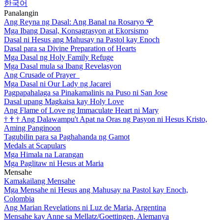
한국어
Panalangin
Ang Reyna ng Dasal: Ang Banal na Rosaryo
🌹
Mga Ibang Dasal, Konsagrasyon at Ekorsismo
Dasal ni Hesus ang Mahusay na Pastol kay Enoch
Dasal para sa Divine Preparation of Hearts
Mga Dasal ng Holy Family Refuge
Mga Dasal mula sa Ibang Revelasyon
Ang Crusade of Prayer
Mga Dasal ni Our Lady ng Jacarei
Pagpapahalaga sa Pinakamalinis na Puso ni San Jose
Dasal upang Magkaisa kay Holy Love
Ang Flame of Love ng Immaculate Heart ni Mary
†
†
†
Ang Dalawampu't Apat na Oras ng Pasyon ni Hesus Kristo,
Aming Panginoon
Tagubilin para sa Paghahanda ng Gamot
Medals at Scapulars
Mga Himala na Larangan
Mga Paglitaw ni Hesus at Maria
Mensahe
Kamakailang Mensahe
Mga Mensahe ni Hesus ang Mahusay na Pastol kay Enoch,
Colombia
Ang Marian Revelations ni Luz de Maria, Argentina
Mensahe kay Anne sa Mellatz/Goettingen, Alemanya