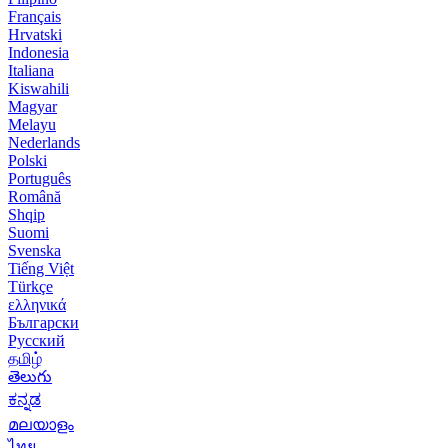
Français
Hrvatski
Indonesia
Italiana
Kiswahili
Magyar
Melayu
Nederlands
Polski
Português
Română
Shqip
Suomi
Svenska
Tiếng Việt
Türkçe
ελληνικά
Български
Русский
தமிழ்
తెలుగు
ಕನ್ನಡ
മലയാളം
ไทย