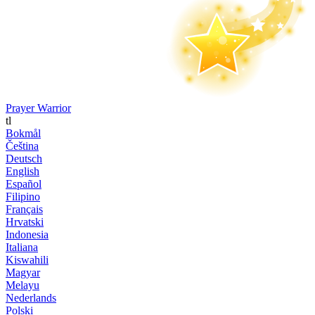
Prayer Warrior
tl
Bokmål
Čeština
Deutsch
English
Español
Filipino
Français
Hrvatski
Indonesia
Italiana
Kiswahili
Magyar
Melayu
Nederlands
Polski