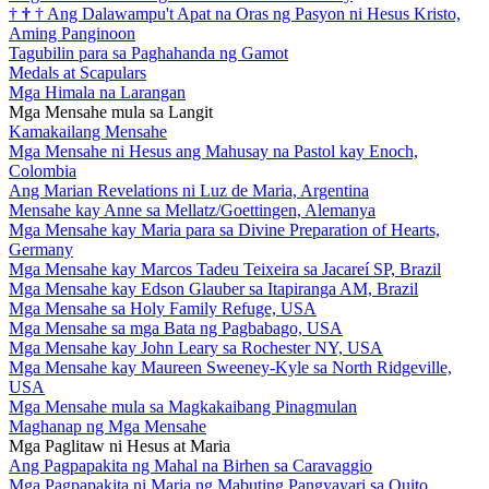
†
†
†
Ang Dalawampu't Apat na Oras ng Pasyon ni Hesus Kristo,
Aming Panginoon
Tagubilin para sa Paghahanda ng Gamot
Medals at Scapulars
Mga Himala na Larangan
Mga Mensahe mula sa Langit
Kamakailang Mensahe
Mga Mensahe ni Hesus ang Mahusay na Pastol kay Enoch,
Colombia
Ang Marian Revelations ni Luz de Maria, Argentina
Mensahe kay Anne sa Mellatz/Goettingen, Alemanya
Mga Mensahe kay Maria para sa Divine Preparation of Hearts,
Germany
Mga Mensahe kay Marcos Tadeu Teixeira sa Jacareí SP, Brazil
Mga Mensahe kay Edson Glauber sa Itapiranga AM, Brazil
Mga Mensahe sa Holy Family Refuge, USA
Mga Mensahe sa mga Bata ng Pagbabago, USA
Mga Mensahe kay John Leary sa Rochester NY, USA
Mga Mensahe kay Maureen Sweeney-Kyle sa North Ridgeville,
USA
Mga Mensahe mula sa Magkakaibang Pinagmulan
Maghanap ng Mga Mensahe
Mga Paglitaw ni Hesus at Maria
Ang Pagpapakita ng Mahal na Birhen sa Caravaggio
Mga Pagpapakita ni Maria ng Mabuting Pangyayari sa Quito