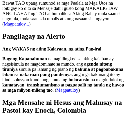
Bawat TAO upang sumunod sa mga Paalala at Mga Utos na
ibibigay ko dito sa Mensaje dahil gusto kong MAKALIGTAW
ANG LAHAT ng TAO at bumalik sa Aking Bahay mula saan sila
nagmula, mula saan sila umalis at kung nasaan sila ngayon.
(
Magpatuloy...
)
Pangilagay na Alerto
Ang WAKAS ng ating Kalayaan, ng ating Pag-iral
Bagong Kapanahunan
na naglilingkod sa aking kalaban ay
nagsisimula na magdominate sa mundo, ang
agenda nitong
tiraniya
simula pa lamang ng plano ng
bakuna at pagbabakuna
laban sa nakaraan pang pandemya
; ang mga bakunang ito ay
hindi solusyon kundi ang simula ng
holocausto
na magdudulot ng
kamatayan
,
transhumanismo
at
pagpapalit ng tanda ng hayop
sa mga milyon-milong tao.
(
Magpatuloy
)
Mga Mensahe ni Hesus ang Mahusay na
Pastol kay Enoch, Colombia