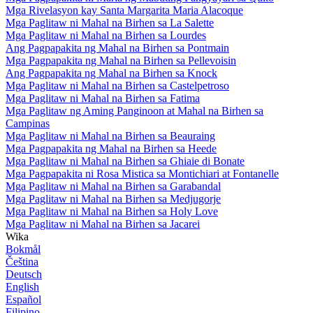
Mga Rivelasyon kay Santa Margarita Maria Alacoque
Mga Paglitaw ni Mahal na Birhen sa La Salette
Mga Paglitaw ni Mahal na Birhen sa Lourdes
Ang Pagpapakita ng Mahal na Birhen sa Pontmain
Mga Pagpapakita ng Mahal na Birhen sa Pellevoisin
Ang Pagpapakita ng Mahal na Birhen sa Knock
Mga Paglitaw ni Mahal na Birhen sa Castelpetroso
Mga Paglitaw ni Mahal na Birhen sa Fatima
Mga Paglitaw ng Aming Panginoon at Mahal na Birhen sa
Campinas
Mga Paglitaw ni Mahal na Birhen sa Beauraing
Mga Pagpapakita ng Mahal na Birhen sa Heede
Mga Paglitaw ni Mahal na Birhen sa Ghiaie di Bonate
Mga Pagpapakita ni Rosa Mistica sa Montichiari at Fontanelle
Mga Paglitaw ni Mahal na Birhen sa Garabandal
Mga Paglitaw ni Mahal na Birhen sa Medjugorje
Mga Paglitaw ni Mahal na Birhen sa Holy Love
Mga Paglitaw ni Mahal na Birhen sa Jacarei
Wika
Bokmål
Čeština
Deutsch
English
Español
Filipino