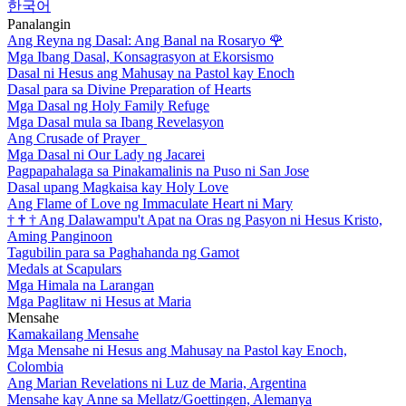
한국어
Panalangin
Ang Reyna ng Dasal: Ang Banal na Rosaryo
🌹
Mga Ibang Dasal, Konsagrasyon at Ekorsismo
Dasal ni Hesus ang Mahusay na Pastol kay Enoch
Dasal para sa Divine Preparation of Hearts
Mga Dasal ng Holy Family Refuge
Mga Dasal mula sa Ibang Revelasyon
Ang Crusade of Prayer
Mga Dasal ni Our Lady ng Jacarei
Pagpapahalaga sa Pinakamalinis na Puso ni San Jose
Dasal upang Magkaisa kay Holy Love
Ang Flame of Love ng Immaculate Heart ni Mary
†
†
†
Ang Dalawampu't Apat na Oras ng Pasyon ni Hesus Kristo,
Aming Panginoon
Tagubilin para sa Paghahanda ng Gamot
Medals at Scapulars
Mga Himala na Larangan
Mga Paglitaw ni Hesus at Maria
Mensahe
Kamakailang Mensahe
Mga Mensahe ni Hesus ang Mahusay na Pastol kay Enoch,
Colombia
Ang Marian Revelations ni Luz de Maria, Argentina
Mensahe kay Anne sa Mellatz/Goettingen, Alemanya