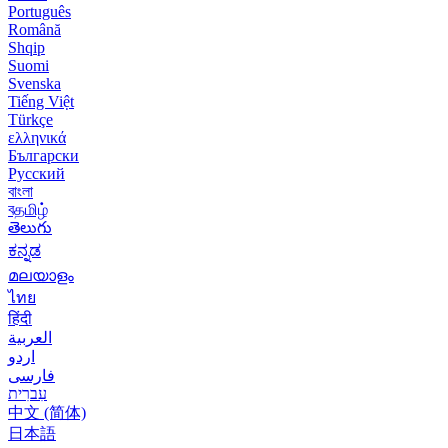
Português
Română
Shqip
Suomi
Svenska
Tiếng Việt
Türkçe
ελληνικά
Български
Русский
বাংলা
বதமிழ்
తెలుగు
ಕನ್ನಡ
മലയാളം
ไทย
हिंदी
العربية
اردو
فارسی
עִברִית
中文 (简体)
日本語