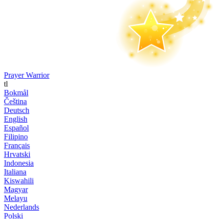
Prayer Warrior
tl
Bokmål
Čeština
Deutsch
English
Español
Filipino
Français
Hrvatski
Indonesia
Italiana
Kiswahili
Magyar
Melayu
Nederlands
Polski