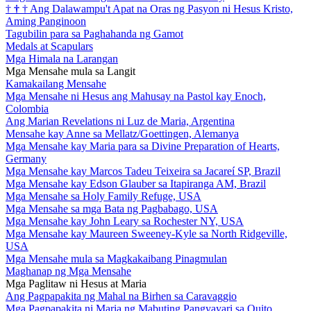
†
†
†
Ang Dalawampu't Apat na Oras ng Pasyon ni Hesus Kristo,
Aming Panginoon
Tagubilin para sa Paghahanda ng Gamot
Medals at Scapulars
Mga Himala na Larangan
Mga Mensahe mula sa Langit
Kamakailang Mensahe
Mga Mensahe ni Hesus ang Mahusay na Pastol kay Enoch,
Colombia
Ang Marian Revelations ni Luz de Maria, Argentina
Mensahe kay Anne sa Mellatz/Goettingen, Alemanya
Mga Mensahe kay Maria para sa Divine Preparation of Hearts,
Germany
Mga Mensahe kay Marcos Tadeu Teixeira sa Jacareí SP, Brazil
Mga Mensahe kay Edson Glauber sa Itapiranga AM, Brazil
Mga Mensahe sa Holy Family Refuge, USA
Mga Mensahe sa mga Bata ng Pagbabago, USA
Mga Mensahe kay John Leary sa Rochester NY, USA
Mga Mensahe kay Maureen Sweeney-Kyle sa North Ridgeville,
USA
Mga Mensahe mula sa Magkakaibang Pinagmulan
Maghanap ng Mga Mensahe
Mga Paglitaw ni Hesus at Maria
Ang Pagpapakita ng Mahal na Birhen sa Caravaggio
Mga Pagpapakita ni Maria ng Mabuting Pangyayari sa Quito