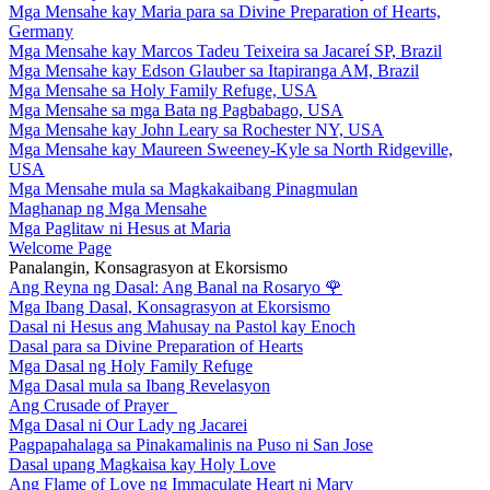
Mga Mensahe kay Maria para sa Divine Preparation of Hearts,
Germany
Mga Mensahe kay Marcos Tadeu Teixeira sa Jacareí SP, Brazil
Mga Mensahe kay Edson Glauber sa Itapiranga AM, Brazil
Mga Mensahe sa Holy Family Refuge, USA
Mga Mensahe sa mga Bata ng Pagbabago, USA
Mga Mensahe kay John Leary sa Rochester NY, USA
Mga Mensahe kay Maureen Sweeney-Kyle sa North Ridgeville,
USA
Mga Mensahe mula sa Magkakaibang Pinagmulan
Maghanap ng Mga Mensahe
Mga Paglitaw ni Hesus at Maria
Welcome Page
Panalangin, Konsagrasyon at Ekorsismo
Ang Reyna ng Dasal: Ang Banal na Rosaryo
🌹
Mga Ibang Dasal, Konsagrasyon at Ekorsismo
Dasal ni Hesus ang Mahusay na Pastol kay Enoch
Dasal para sa Divine Preparation of Hearts
Mga Dasal ng Holy Family Refuge
Mga Dasal mula sa Ibang Revelasyon
Ang Crusade of Prayer
Mga Dasal ni Our Lady ng Jacarei
Pagpapahalaga sa Pinakamalinis na Puso ni San Jose
Dasal upang Magkaisa kay Holy Love
Ang Flame of Love ng Immaculate Heart ni Mary