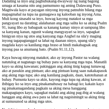
Dadating sa inyo ang pagbubukang-liwayway ng isang bagong
umaga at kasama nito ang pamumuno ng aming Dalawang Puso.
Magtiwala kayo at payagan ninyong inyong patnubin bilang mga
mapagmahal na tupa na gumagawa ng kalooban ng inyong Ama.
Muli kong sinasabi sa inyo, huwag kayong matakot sa mga
pangyayari na darating; alalahanan ang mga salita ko sa aking Psalm
91, isang libo ay babagsak sa kanang kamay ninyo at sampung libo
sa kanyang kanan, ngunit walang mangyayari sa inyo, sapagkat
binigyan niya ng utos ang kanyang mga Anghel na sila'y maging
inyong tagapagtanggol sa lahat ng daanan ninyo, upang sila'y
magdala kayo sa kanilang mga braso at hindi makabagsak ang
inyong paa sa anumang bato. (Psalm 91.11,12).
Kaya huwag ninyong matakot, ako ay inyong Pastor na walang
natutulog at nagtatago ng buhay para sa kanyang mga tupa. Manatili
kayo sa aking kawanan; pakinggan ang aking tinig kapag tumawag
ako at pasukin ang pintuan; ako ang pintuan kung saan nakakapasok
ang aking mga tupa; ako ang kanilang pagkain, daan, katotohanan at
buhay. Pumunta kayo sa akin, kayong mga tupa ng aking kawan, at
ibibigay ko sa inyo ang pinakamahusay na bahagi ko; kakain kayo
ng pinakamagandang pagkain sa aking mesa hanggang
makapagtapos kayo, sapagkat malaki ang aking pag-ibig at walang
hanggan ang aking awa para sa lahat ng nagsisiningit sa aking tinig
at sumusunod sa aking mga utos.