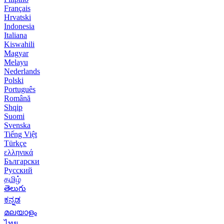
Français
Hrvatski
Indonesia
Italiana
Kiswahili
Magyar
Melayu
Nederlands
Polski
Português
Română
Shqip
Suomi
Svenska
Tiếng Việt
Türkçe
ελληνικά
Български
Русский
தமிழ்
తెలుగు
ಕನ್ನಡ
മലയാളം
ไทย