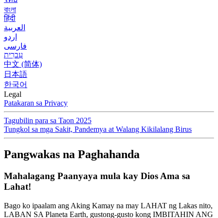
বাংলা
हिंदी
العربية
اردو
فارسی
עִברִית
中文 (简体)
日本語
한국어
Legal
Patakaran sa Privacy
Tagubilin para sa Taon 2025
Tungkol sa mga Sakit, Pandemya at Walang Kikilalang Birus
Pangwakas na Paghahanda
Mahalagang Paanyaya mula kay Dios Ama sa
Lahat!
Bago ko ipaalam ang Aking Kamay na may LAHAT ng Lakas nito,
LABAN SA Planeta Earth, gustong-gusto kong IMBITAHIN ANG