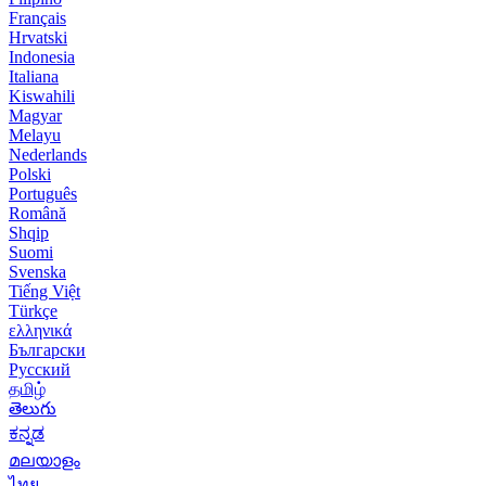
Français
Hrvatski
Indonesia
Italiana
Kiswahili
Magyar
Melayu
Nederlands
Polski
Português
Română
Shqip
Suomi
Svenska
Tiếng Việt
Türkçe
ελληνικά
Български
Русский
தமிழ்
తెలుగు
ಕನ್ನಡ
മലയാളം
ไทย