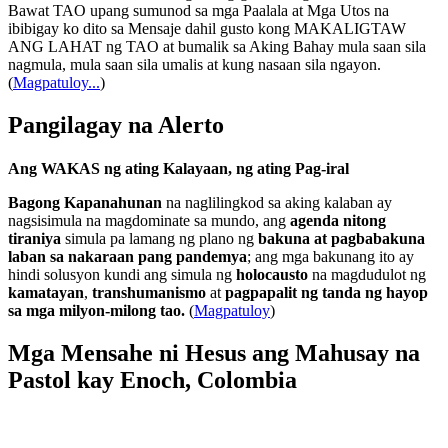
Bawat TAO upang sumunod sa mga Paalala at Mga Utos na
ibibigay ko dito sa Mensaje dahil gusto kong MAKALIGTAW
ANG LAHAT ng TAO at bumalik sa Aking Bahay mula saan sila
nagmula, mula saan sila umalis at kung nasaan sila ngayon.
(
Magpatuloy...
)
Pangilagay na Alerto
Ang WAKAS ng ating Kalayaan, ng ating Pag-iral
Bagong Kapanahunan
na naglilingkod sa aking kalaban ay
nagsisimula na magdominate sa mundo, ang
agenda nitong
tiraniya
simula pa lamang ng plano ng
bakuna at pagbabakuna
laban sa nakaraan pang pandemya
; ang mga bakunang ito ay
hindi solusyon kundi ang simula ng
holocausto
na magdudulot ng
kamatayan
,
transhumanismo
at
pagpapalit ng tanda ng hayop
sa mga milyon-milong tao.
(
Magpatuloy
)
Mga Mensahe ni Hesus ang Mahusay na
Pastol kay Enoch, Colombia