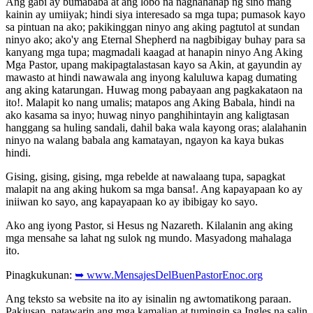
Ang gabi ay bumababa at ang lobo na naghahanap ng sino mang
kainin ay umiiyak; hindi siya interesado sa mga tupa; pumasok kayo
sa pintuan na ako; pakikinggan ninyo ang aking pagtutol at sundan
ninyo ako; ako'y ang Eternal Shepherd na nagbibigay buhay para sa
kanyang mga tupa; magmadali kaagad at hanapin ninyo Ang Aking
Mga Pastor, upang makipagtalastasan kayo sa Akin, at gayundin ay
mawasto at hindi nawawala ang inyong kaluluwa kapag dumating
ang aking katarungan. Huwag mong pabayaan ang pagkakataon na
ito!. Malapit ko nang umalis; matapos ang Aking Babala, hindi na
ako kasama sa inyo; huwag ninyo panghihintayin ang kaligtasan
hanggang sa huling sandali, dahil baka wala kayong oras; alalahanin
ninyo na walang babala ang kamatayan, ngayon ka kaya bukas
hindi.
Gising, gising, gising, mga rebelde at nawalaang tupa, sapagkat
malapit na ang aking hukom sa mga bansa!. Ang kapayapaan ko ay
iniiwan ko sayo, ang kapayapaan ko ay ibibigay ko sayo.
Ako ang iyong Pastor, si Hesus ng Nazareth. Kilalanin ang aking
mga mensahe sa lahat ng sulok ng mundo. Masyadong mahalaga
ito.
Pinagkukunan:
➥ www.MensajesDelBuenPastorEnoc.org
Ang teksto sa website na ito ay isinalin ng awtomatikong paraan.
Pakiusap, patawarin ang mga kamalian at tumingin sa Ingles na salin