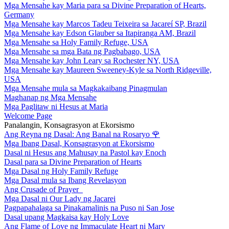
Mga Mensahe kay Maria para sa Divine Preparation of Hearts,
Germany
Mga Mensahe kay Marcos Tadeu Teixeira sa Jacareí SP, Brazil
Mga Mensahe kay Edson Glauber sa Itapiranga AM, Brazil
Mga Mensahe sa Holy Family Refuge, USA
Mga Mensahe sa mga Bata ng Pagbabago, USA
Mga Mensahe kay John Leary sa Rochester NY, USA
Mga Mensahe kay Maureen Sweeney-Kyle sa North Ridgeville,
USA
Mga Mensahe mula sa Magkakaibang Pinagmulan
Maghanap ng Mga Mensahe
Mga Paglitaw ni Hesus at Maria
Welcome Page
Panalangin, Konsagrasyon at Ekorsismo
Ang Reyna ng Dasal: Ang Banal na Rosaryo
🌹
Mga Ibang Dasal, Konsagrasyon at Ekorsismo
Dasal ni Hesus ang Mahusay na Pastol kay Enoch
Dasal para sa Divine Preparation of Hearts
Mga Dasal ng Holy Family Refuge
Mga Dasal mula sa Ibang Revelasyon
Ang Crusade of Prayer
Mga Dasal ni Our Lady ng Jacarei
Pagpapahalaga sa Pinakamalinis na Puso ni San Jose
Dasal upang Magkaisa kay Holy Love
Ang Flame of Love ng Immaculate Heart ni Mary