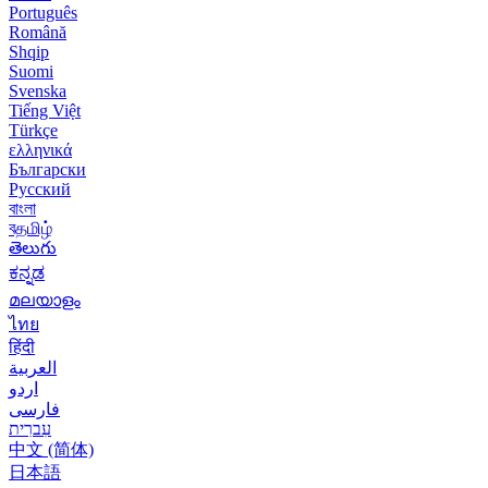
Português
Română
Shqip
Suomi
Svenska
Tiếng Việt
Türkçe
ελληνικά
Български
Русский
বাংলা
বதமிழ்
తెలుగు
ಕನ್ನಡ
മലയാളം
ไทย
हिंदी
العربية
اردو
فارسی
עִברִית
中文 (简体)
日本語