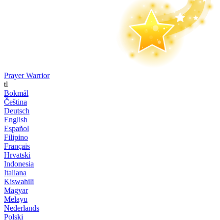
Prayer Warrior
tl
Bokmål
Čeština
Deutsch
English
Español
Filipino
Français
Hrvatski
Indonesia
Italiana
Kiswahili
Magyar
Melayu
Nederlands
Polski