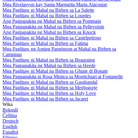
Mga Rivelasyon kay Santa Margarita Maria Alacoque
Mga Paglitaw ni Mahal na Birhen sa La Salette
Mga Paglitaw ni Mahal na Birhen sa Lourdes
Ang Pagpapakita ng Mahal na Birhen sa Pontmain
Mga Pagpapakita ng Mahal na Birhen sa Pellevoisin
Ang Pagpapakita ng Mahal na Birhen sa Knock
Mga Paglitaw ni Mahal na Birhen sa Castelpetroso
Mga Paglitaw ni Mahal na Birhen sa Fatima
Mga Paglitaw ng Aming Panginoon at Mahal na Birhen sa
Campinas
Mga Paglitaw ni Mahal na Birhen sa Beauraing
Mga Pagpapakita ng Mahal na Birhen sa Heede
Mga Paglitaw ni Mahal na Birhen sa Ghiaie di Bonate
Mga Pagpapakita ni Rosa Mistica sa Montichiari at Fontanelle
Mga Paglitaw ni Mahal na Birhen sa Garabandal
Mga Paglitaw ni Mahal na Birhen sa Medjugorje
Mga Paglitaw ni Mahal na Birhen sa Holy Love
Mga Paglitaw ni Mahal na Birhen sa Jacarei
Wika
Bokmål
Čeština
Deutsch
English
Español
Filipino