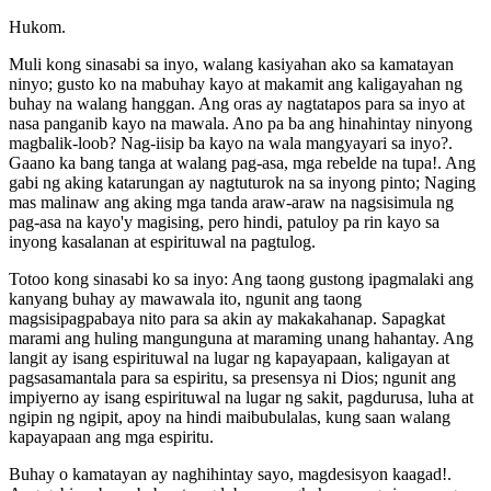
Hukom.
Muli kong sinasabi sa inyo, walang kasiyahan ako sa kamatayan
ninyo; gusto ko na mabuhay kayo at makamit ang kaligayahan ng
buhay na walang hanggan. Ang oras ay nagtatapos para sa inyo at
nasa panganib kayo na mawala. Ano pa ba ang hinahintay ninyong
magbalik-loob? Nag-iisip ba kayo na wala mangyayari sa inyo?.
Gaano ka bang tanga at walang pag-asa, mga rebelde na tupa!. Ang
gabi ng aking katarungan ay nagtuturok na sa inyong pinto; Naging
mas malinaw ang aking mga tanda araw-araw na nagsisimula ng
pag-asa na kayo'y magising, pero hindi, patuloy pa rin kayo sa
inyong kasalanan at espirituwal na pagtulog.
Totoo kong sinasabi ko sa inyo: Ang taong gustong ipagmalaki ang
kanyang buhay ay mawawala ito, ngunit ang taong
magsisipagpabaya nito para sa akin ay makakahanap. Sapagkat
marami ang huling mangunguna at maraming unang hahantay. Ang
langit ay isang espirituwal na lugar ng kapayapaan, kaligayan at
pagsasamantala para sa espiritu, sa presensya ni Dios; ngunit ang
impiyerno ay isang espirituwal na lugar ng sakit, pagdurusa, luha at
ngipin ng ngipit, apoy na hindi maibubulalas, kung saan walang
kapayapaan ang mga espiritu.
Buhay o kamatayan ay naghihintay sayo, magdesisyon kaagad!.