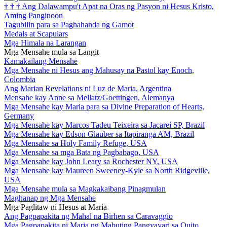
†
†
†
Ang Dalawampu't Apat na Oras ng Pasyon ni Hesus Kristo,
Aming Panginoon
Tagubilin para sa Paghahanda ng Gamot
Medals at Scapulars
Mga Himala na Larangan
Mga Mensahe mula sa Langit
Kamakailang Mensahe
Mga Mensahe ni Hesus ang Mahusay na Pastol kay Enoch,
Colombia
Ang Marian Revelations ni Luz de Maria, Argentina
Mensahe kay Anne sa Mellatz/Goettingen, Alemanya
Mga Mensahe kay Maria para sa Divine Preparation of Hearts,
Germany
Mga Mensahe kay Marcos Tadeu Teixeira sa Jacareí SP, Brazil
Mga Mensahe kay Edson Glauber sa Itapiranga AM, Brazil
Mga Mensahe sa Holy Family Refuge, USA
Mga Mensahe sa mga Bata ng Pagbabago, USA
Mga Mensahe kay John Leary sa Rochester NY, USA
Mga Mensahe kay Maureen Sweeney-Kyle sa North Ridgeville,
USA
Mga Mensahe mula sa Magkakaibang Pinagmulan
Maghanap ng Mga Mensahe
Mga Paglitaw ni Hesus at Maria
Ang Pagpapakita ng Mahal na Birhen sa Caravaggio
Mga Pagpapakita ni Maria ng Mabuting Pangyayari sa Quito