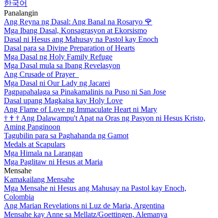
한국어
Panalangin
Ang Reyna ng Dasal: Ang Banal na Rosaryo
🌹
Mga Ibang Dasal, Konsagrasyon at Ekorsismo
Dasal ni Hesus ang Mahusay na Pastol kay Enoch
Dasal para sa Divine Preparation of Hearts
Mga Dasal ng Holy Family Refuge
Mga Dasal mula sa Ibang Revelasyon
Ang Crusade of Prayer
Mga Dasal ni Our Lady ng Jacarei
Pagpapahalaga sa Pinakamalinis na Puso ni San Jose
Dasal upang Magkaisa kay Holy Love
Ang Flame of Love ng Immaculate Heart ni Mary
†
†
†
Ang Dalawampu't Apat na Oras ng Pasyon ni Hesus Kristo,
Aming Panginoon
Tagubilin para sa Paghahanda ng Gamot
Medals at Scapulars
Mga Himala na Larangan
Mga Paglitaw ni Hesus at Maria
Mensahe
Kamakailang Mensahe
Mga Mensahe ni Hesus ang Mahusay na Pastol kay Enoch,
Colombia
Ang Marian Revelations ni Luz de Maria, Argentina
Mensahe kay Anne sa Mellatz/Goettingen, Alemanya