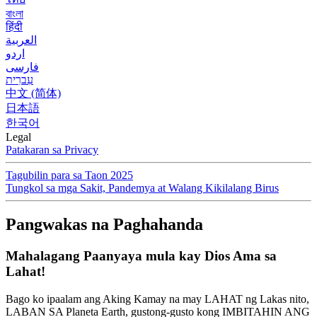
বাংলা
हिंदी
العربية
اردو
فارسی
עִברִית
中文 (简体)
日本語
한국어
Legal
Patakaran sa Privacy
Tagubilin para sa Taon 2025
Tungkol sa mga Sakit, Pandemya at Walang Kikilalang Birus
Pangwakas na Paghahanda
Mahalagang Paanyaya mula kay Dios Ama sa
Lahat!
Bago ko ipaalam ang Aking Kamay na may LAHAT ng Lakas nito,
LABAN SA Planeta Earth, gustong-gusto kong IMBITAHIN ANG