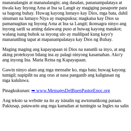
mananalangin at mananalangin; ang dasalan, pananampalataya at
tiwala kay Inyong Ama at Ina sa Langit ay magiging pasaporte para
sa bagong buhay. Huwag kayong lumayo kay Dios, mga bata, dahil
sinuman na lumayo Niya ay mapupuksa; magkaisa kay Dios sa
pamamagitan ng Inyong Ama at Ina sa Langit; ikonsagra ninyo ang
inyong sarili sa aming dalawang puso at huwag kayong matakot;
walang isang buhok sa inyong ulo ay malilipad kung kayo'y
mananatiling tapat at mapanampalataya kay Dios ng Buhay.
Maging maging ang kapayapaan ni Dios na nanatili sa inyo, at ang
aking proteksyon bilang ina ay palagi ninyong kasamahan. Ako'y
ang inyong Ina. Maria Reina ng Kapayapaan.
Gawin ninyo alam ang mga mensahe ko, mga bata; huwag kayong
tumigil; napipilit na ang oras at nasa panganib ang kaligtasan ng
mga kaluluwa.
Pinagkukunan:
➥ www.MensajesDelBuenPastorEnoc.org
Ang teksto sa website na ito ay isinalin ng awtomatikong paraan.
Pakiusap, patawarin ang mga kamalian at tumingin sa Ingles na salin