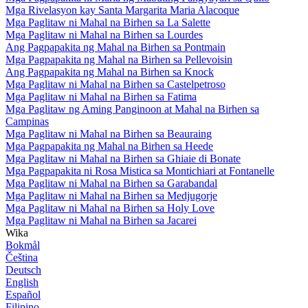
Mga Rivelasyon kay Santa Margarita Maria Alacoque
Mga Paglitaw ni Mahal na Birhen sa La Salette
Mga Paglitaw ni Mahal na Birhen sa Lourdes
Ang Pagpapakita ng Mahal na Birhen sa Pontmain
Mga Pagpapakita ng Mahal na Birhen sa Pellevoisin
Ang Pagpapakita ng Mahal na Birhen sa Knock
Mga Paglitaw ni Mahal na Birhen sa Castelpetroso
Mga Paglitaw ni Mahal na Birhen sa Fatima
Mga Paglitaw ng Aming Panginoon at Mahal na Birhen sa
Campinas
Mga Paglitaw ni Mahal na Birhen sa Beauraing
Mga Pagpapakita ng Mahal na Birhen sa Heede
Mga Paglitaw ni Mahal na Birhen sa Ghiaie di Bonate
Mga Pagpapakita ni Rosa Mistica sa Montichiari at Fontanelle
Mga Paglitaw ni Mahal na Birhen sa Garabandal
Mga Paglitaw ni Mahal na Birhen sa Medjugorje
Mga Paglitaw ni Mahal na Birhen sa Holy Love
Mga Paglitaw ni Mahal na Birhen sa Jacarei
Wika
Bokmål
Čeština
Deutsch
English
Español
Filipino