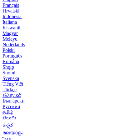
Français
Hrvatski
Indonesia
Italiana
Kiswahili
Magyar
Melayu
Nederlands
Polski
Português
Română
Shqip
Suomi
Svenska
Tiếng Việt
Türkçe
ελληνικά
Български
Русский
தமிழ்
తెలుగు
ಕನ್ನಡ
മലയാളം
ไทย