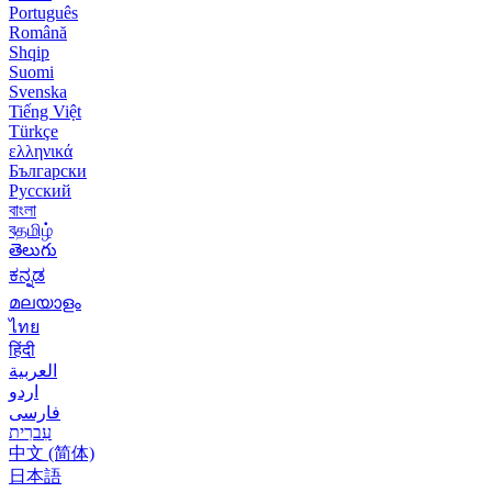
Português
Română
Shqip
Suomi
Svenska
Tiếng Việt
Türkçe
ελληνικά
Български
Русский
বাংলা
বதமிழ்
తెలుగు
ಕನ್ನಡ
മലയാളം
ไทย
हिंदी
العربية
اردو
فارسی
עִברִית
中文 (简体)
日本語