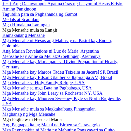
†
†
†
Ang Dalawampu't Apat na Oras ng Pasyon ni Hesus Kristo,
Aming Panginoon
Tagubilin para sa Paghahanda ng Gamot
Medals at Scapulars
Mga Himala na Larangan
Mga Mensahe mula sa Langit
Kamakailang Mensahe
Mga Mensahe ni Hesus ang Mahusay na Pastol kay Enoch,
Colombia
Ang Marian Revelations ni Luz de Maria, Argentina
Mensahe kay Anne sa Mellatz/Goettingen, Alemanya
Mga Mensahe kay Maria para sa Divine Preparation of Hearts,
Germany
Mga Mensahe kay Marcos Tadeu Teixeira sa Jacareí SP, Brazil
Mga Mensahe kay Edson Glauber sa Itapiranga AM, Brazil
Mga Mensahe sa Holy Family Refuge, USA
Mga Mensahe sa mga Bata ng Pagbabago, USA
Mga Mensahe kay John Leary sa Rochester NY, USA
Mga Mensahe kay Maureen Sweeney-Kyle sa North Ridgeville,
USA
Mga Mensahe mula sa Magkakaibang Pinagmulan
Maghanap ng Mga Mensahe
Mga Paglitaw ni Hesus at Maria
Ang Pagpapakita ng Mahal na Birhen sa Caravaggio
Mga Pagpapakita ni Maria ng Mabuting Pangyayari sa Quito