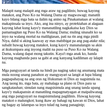
Malapit nang malapit ang mga araw ng paglilinis; huwag kayong
matakot, ang Puso Ko na Walang Dama ay magwawagi; manatili
kayo bilang mga bata sa ilalim ng anino ng Pinakamataas at walang
makapinsala sa inyo. Ako, ang ina ninyo, ay protektahan at alagaan
kayong lahat kung kayo'y mananatiling nagkakaisa kay Dios sa
pamamagitan ng Puso Ko na Walang Dama; muling sinasabi ko sa
inyo na walang mortal na maliligtasan, pati na rin ang mga pinili
Niya, dahil si aking kaaway ay mas mabibigat pa ang pag-atake nila;
subalit huwag kayong matakot, kung kayo'y mananalangin sa akin
at ikukumpara ang inyong maliit na puso sa Puso Ko na Walang
Dama, walang dapat mong takutin. Kaya't mga anak ko, handa
kayong maghanda para sa gabi at ang kanyang kadiliman ay lalapit
na.
Mga pangyayari at tanda na hindi pa naging saksi ng anumang mata
mula noong unang panahon ay mangyayari sa langit at lupa bilang
pagpapahayag na ang oras ng Hukuman ni Dios ay nagsimula na.
Ang taong ito, mga bata, ay mahalaga sa plano ni Dios para sa
sangkatauhan; simulan nang magsisimula ang unang tanda upang
kayo'y makapansin at manatiling mapagmatyagan at maipaliwanag
ang mga pangyayari na magsisimulang paglilinis. Huwag kayong
matakot o malungkot; kung ikaw ay bahagi ng kawan ni Dios, lahat
ng bagay ay lalampas sa inyo tulad ng isang panaginip;