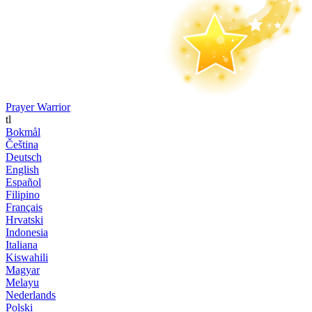
Prayer Warrior
tl
Bokmål
Čeština
Deutsch
English
Español
Filipino
Français
Hrvatski
Indonesia
Italiana
Kiswahili
Magyar
Melayu
Nederlands
Polski