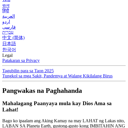
বাংলা
हिंदी
العربية
اردو
فارسی
עִברִית
中文 (简体)
日本語
한국어
Legal
Patakaran sa Privacy
Tagubilin para sa Taon 2025
Tungkol sa mga Sakit, Pandemya at Walang Kikilalang Birus
Pangwakas na Paghahanda
Mahalagang Paanyaya mula kay Dios Ama sa
Lahat!
Bago ko ipaalam ang Aking Kamay na may LAHAT ng Lakas nito,
LABAN SA Planeta Earth, gustong-gusto kong IMBITAHIN ANG