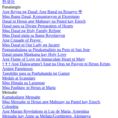
한국어
Panalangin
Ang Reyna ng Dasal: Ang Banal na Rosaryo
🌹
Mga Ibang Dasal, Konsagrasyon at Ekorsismo
Dasal ni Hesus ang Mahusay na Pastol kay Enoch
Dasal para sa Divine Preparation of Hearts
Mga Dasal ng Holy Family Refuge
Mga Dasal mula sa Ibang Revelasyon
Ang Crusade of Prayer
Mga Dasal ni Our Lady ng Jacarei
Pagpapahalaga sa Pinakamalinis na Puso ni San Jose
Dasal upang Magkaisa kay Holy Love
Ang Flame of Love ng Immaculate Heart ni Mary
†
†
†
Ang Dalawampu't Apat na Oras ng Pasyon ni Hesus Kristo,
Aming Panginoon
Tagubilin para sa Paghahanda ng Gamot
Medals at Scapulars
Mga Himala na Larangan
Mga Paglitaw ni Hesus at Maria
Mensahe
Kamakailang Mensahe
Mga Mensahe ni Hesus ang Mahusay na Pastol kay Enoch,
Colombia
Ang Marian Revelations ni Luz de Maria, Argentina
Mensahe kay Anne sa Mellatz/Goettingen, Alemanya