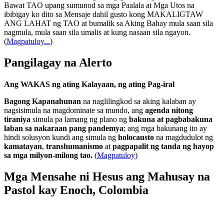
Bawat TAO upang sumunod sa mga Paalala at Mga Utos na
ibibigay ko dito sa Mensaje dahil gusto kong MAKALIGTAW
ANG LAHAT ng TAO at bumalik sa Aking Bahay mula saan sila
nagmula, mula saan sila umalis at kung nasaan sila ngayon.
(
Magpatuloy...
)
Pangilagay na Alerto
Ang WAKAS ng ating Kalayaan, ng ating Pag-iral
Bagong Kapanahunan
na naglilingkod sa aking kalaban ay
nagsisimula na magdominate sa mundo, ang
agenda nitong
tiraniya
simula pa lamang ng plano ng
bakuna at pagbabakuna
laban sa nakaraan pang pandemya
; ang mga bakunang ito ay
hindi solusyon kundi ang simula ng
holocausto
na magdudulot ng
kamatayan
,
transhumanismo
at
pagpapalit ng tanda ng hayop
sa mga milyon-milong tao.
(
Magpatuloy
)
Mga Mensahe ni Hesus ang Mahusay na
Pastol kay Enoch, Colombia