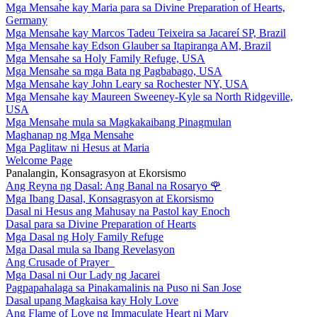
Mga Mensahe kay Maria para sa Divine Preparation of Hearts,
Germany
Mga Mensahe kay Marcos Tadeu Teixeira sa Jacareí SP, Brazil
Mga Mensahe kay Edson Glauber sa Itapiranga AM, Brazil
Mga Mensahe sa Holy Family Refuge, USA
Mga Mensahe sa mga Bata ng Pagbabago, USA
Mga Mensahe kay John Leary sa Rochester NY, USA
Mga Mensahe kay Maureen Sweeney-Kyle sa North Ridgeville,
USA
Mga Mensahe mula sa Magkakaibang Pinagmulan
Maghanap ng Mga Mensahe
Mga Paglitaw ni Hesus at Maria
Welcome Page
Panalangin, Konsagrasyon at Ekorsismo
Ang Reyna ng Dasal: Ang Banal na Rosaryo
🌹
Mga Ibang Dasal, Konsagrasyon at Ekorsismo
Dasal ni Hesus ang Mahusay na Pastol kay Enoch
Dasal para sa Divine Preparation of Hearts
Mga Dasal ng Holy Family Refuge
Mga Dasal mula sa Ibang Revelasyon
Ang Crusade of Prayer
Mga Dasal ni Our Lady ng Jacarei
Pagpapahalaga sa Pinakamalinis na Puso ni San Jose
Dasal upang Magkaisa kay Holy Love
Ang Flame of Love ng Immaculate Heart ni Mary