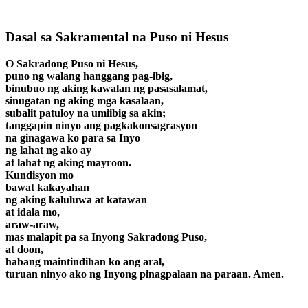
Dasal sa Sakramental na Puso ni Hesus
O Sakradong Puso ni Hesus,
puno ng walang hanggang pag-ibig,
binubuo ng aking kawalan ng pasasalamat,
sinugatan ng aking mga kasalaan,
subalit patuloy na umiibig sa akin;
tanggapin ninyo ang pagkakonsagrasyon
na ginagawa ko para sa Inyo
ng lahat ng ako ay
at lahat ng aking mayroon.
Kundisyon mo
bawat kakayahan
ng aking kaluluwa at katawan
at idala mo,
araw-araw,
mas malapit pa sa Inyong Sakradong Puso,
at doon,
habang maintindihan ko ang aral,
turuan ninyo ako ng Inyong pinagpalaan na paraan. Amen.