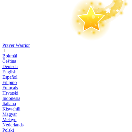
Prayer Warrior
tl
Bokmål
Čeština
Deutsch
English
Español
Filipino
Français
Hrvatski
Indonesia
Italiana
Kiswahili
Magyar
Melayu
Nederlands
Polski