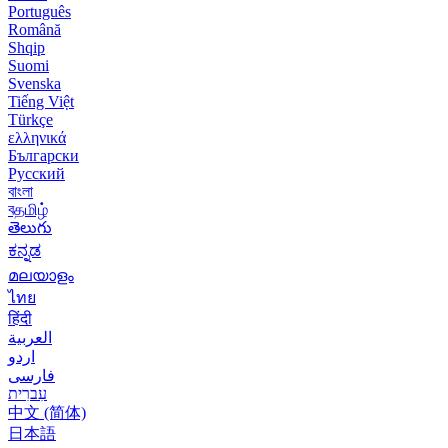
Português
Română
Shqip
Suomi
Svenska
Tiếng Việt
Türkçe
ελληνικά
Български
Русский
বাংলা
বதமிழ்
తెలుగు
ಕನ್ನಡ
മലയാളം
ไทย
हिंदी
العربية
اردو
فارسی
עִברִית
中文 (简体)
日本語