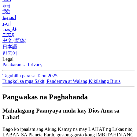
বাংলা
हिंदी
العربية
اردو
فارسی
עִברִית
中文 (简体)
日本語
한국어
Legal
Patakaran sa Privacy
Tagubilin para sa Taon 2025
Tungkol sa mga Sakit, Pandemya at Walang Kikilalang Birus
Pangwakas na Paghahanda
Mahalagang Paanyaya mula kay Dios Ama sa
Lahat!
Bago ko ipaalam ang Aking Kamay na may LAHAT ng Lakas nito,
LABAN SA Planeta Earth, gustong-gusto kong IMBITAHIN ANG