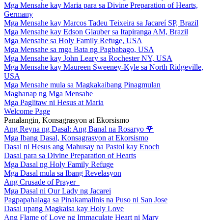
Mga Mensahe kay Maria para sa Divine Preparation of Hearts,
Germany
Mga Mensahe kay Marcos Tadeu Teixeira sa Jacareí SP, Brazil
Mga Mensahe kay Edson Glauber sa Itapiranga AM, Brazil
Mga Mensahe sa Holy Family Refuge, USA
Mga Mensahe sa mga Bata ng Pagbabago, USA
Mga Mensahe kay John Leary sa Rochester NY, USA
Mga Mensahe kay Maureen Sweeney-Kyle sa North Ridgeville,
USA
Mga Mensahe mula sa Magkakaibang Pinagmulan
Maghanap ng Mga Mensahe
Mga Paglitaw ni Hesus at Maria
Welcome Page
Panalangin, Konsagrasyon at Ekorsismo
Ang Reyna ng Dasal: Ang Banal na Rosaryo
🌹
Mga Ibang Dasal, Konsagrasyon at Ekorsismo
Dasal ni Hesus ang Mahusay na Pastol kay Enoch
Dasal para sa Divine Preparation of Hearts
Mga Dasal ng Holy Family Refuge
Mga Dasal mula sa Ibang Revelasyon
Ang Crusade of Prayer
Mga Dasal ni Our Lady ng Jacarei
Pagpapahalaga sa Pinakamalinis na Puso ni San Jose
Dasal upang Magkaisa kay Holy Love
Ang Flame of Love ng Immaculate Heart ni Mary