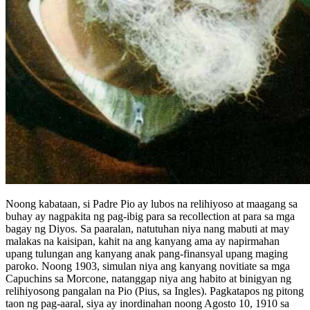
Noong kabataan, si Padre Pio ay lubos na relihiyoso at maagang sa
buhay ay nagpakita ng pag-ibig para sa recollection at para sa mga
bagay ng Diyos. Sa paaralan, natutuhan niya nang mabuti at may
malakas na kaisipan, kahit na ang kanyang ama ay napirmahan
upang tulungan ang kanyang anak pang-finansyal upang maging
paroko. Noong 1903, simulan niya ang kanyang novitiate sa mga
Capuchins sa Morcone, natanggap niya ang habito at binigyan ng
relihiyosong pangalan na Pio (Pius, sa Ingles). Pagkatapos ng pitong
taon ng pag-aaral, siya ay inordinahan noong Agosto 10, 1910 sa