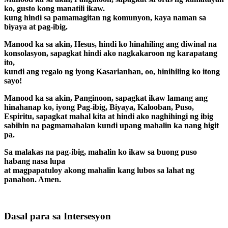
ko, gusto kong manatili ikaw.
kung hindi sa pamamagitan ng komunyon, kaya naman sa
biyaya at pag-ibig.
Manood ka sa akin, Hesus, hindi ko hinahiling ang diwinal na
konsolasyon, sapagkat hindi ako nagkakaroon ng karapatang
ito,
kundi ang regalo ng iyong Kasarianhan, oo, hinihiling ko itong
sayo!
Manood ka sa akin, Panginoon, sapagkat ikaw lamang ang
hinahanap ko, iyong Pag-ibig, Biyaya, Kalooban, Puso,
Espiritu, sapagkat mahal kita at hindi ako naghihingi ng ibig
sabihin na pagmamahalan kundi upang mahalin ka nang higit
pa.
Sa malakas na pag-ibig, mahalin ko ikaw sa buong puso
habang nasa lupa
at magpapatuloy akong mahalin kang lubos sa lahat ng
panahon. Amen.
Dasal para sa Intersesyon