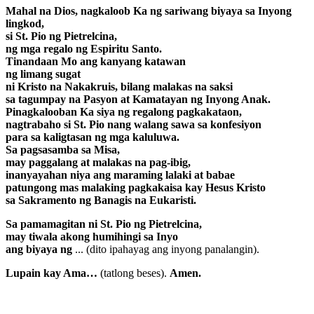
Mahal na Dios, nagkaloob Ka ng sariwang biyaya sa Inyong
lingkod,
si St. Pio ng Pietrelcina,
ng mga regalo ng Espiritu Santo.
Tinandaan Mo ang kanyang katawan
ng limang sugat
ni Kristo na Nakakruis, bilang malakas na saksi
sa tagumpay na Pasyon at Kamatayan ng Inyong Anak.
Pinagkalooban Ka siya ng regalong pagkakataon,
nagtrabaho si St. Pio nang walang sawa sa konfesiyon
para sa kaligtasan ng mga kaluluwa.
Sa pagsasamba sa Misa,
may paggalang at malakas na pag-ibig,
inanyayahan niya ang maraming lalaki at babae
patungong mas malaking pagkakaisa kay Hesus Kristo
sa Sakramento ng Banagis na Eukaristi.
Sa pamamagitan ni St. Pio ng Pietrelcina,
may tiwala akong humihingi sa Inyo
ang biyaya ng
... (dito ipahayag ang inyong panalangin).
Lupain kay Ama…
(tatlong beses).
Amen.