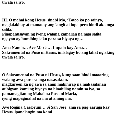
tiwala sa iyo.
III. O mahal kong Hesus, sinabi Mo, ‘Totoo ko po sainyo,
maglalakbay at mamatay ang langit at lupa pero hindi ako mga
salita.’
Pinapahusayan ng iyong walang kamalian na mga salita,
ngayon ay humihingi ako para sa biyaya ng…
Ama Namin… Ave Maria… Lupain kay Ama…
Sakramental na Puso ni Hesus, inilalagay ko ang lahat ng aking
tiwala sa iyo.
O Sakramental na Puso ni Hesus, kung saan hindi maaaring
walang awa para sa mga nasasaktan,
magkaroon ka ng awa sa amin mahihirap na makasalanan
at bigyan kami ng biyaya na hinahiling namin sa iyo, sa
pamamagitan ng Mahal na Puso ni Maria,
iyong mapagmahal na ina at aming ina.
Ave Regina Caelorum… Si San Jose, ama sa pag-aaruga kay
Hesus, ipanalangin mo kami