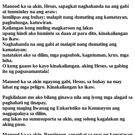
Manood ka sa akin, Hesus, sapagkat naghahanda na ang gabi
at tumutuloy na ang araw;
lumilipas ang buhay; malapit nang dumating ang kamatayan,
paghuhusga, katuwiran.
Kailangan kong muling magkaroon ng lakas
upang hindi ako huminto sa daan at para dito, kinakailangan
ko ikaw.
Naghahanda na ang gabi at malapit nang dumating ang
kamatayan;
natatakot ako sa dilim, mga pagsubok, kagutuman, krus, mga
luha.
O kung gaano ko kayo kinakailangan, aking Hesus, sa gabing
ito ng pagsasamantala!
Manood ka sa akin ngayong gabi, Hesus, sa buhay na may
lahat ng mga peligro. Kinakailangan ko ikaw.
Pagkilalaan mo ako bilang ginawa nila ang iyong mga alagad sa
paghahati ng tinapay,
upang maging liwanag ng Eukaristiko na Komunyon ang
nagpapalaya sa dilim,
ang lakas na sumusuporta sa akin, ang solong kagalakan ng
aking puso.
Manood ka sa akin, Panginoon, sapagkat sa oras ng kamatayan