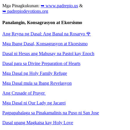
Mga Pinagkukunan:
➥ www.padrepio.us
&
➥ padrepiodevotions.org
Panalangin, Konsagrasyon at Ekorsismo
Ang Reyna ng Dasal: Ang Banal na Rosaryo
🌹
Mga Ibang Dasal, Konsagrasyon at Ekorsismo
Dasal ni Hesus ang Mahusay na Pastol kay Enoch
Dasal para sa Divine Preparation of Hearts
Mga Dasal ng Holy Family Refuge
Mga Dasal mula sa Ibang Revelasyon
Ang Crusade of Prayer
Mga Dasal ni Our Lady ng Jacarei
Pagpapahalaga sa Pinakamalinis na Puso ni San Jose
Dasal upang Magkaisa kay Holy Love