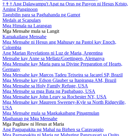
†
†
†
Ang Dalawampu't Apat na Oras ng Pasyon ni Hesus Kristo,
Aming Panginoon
Tagubilin para sa Paghahanda ng Gamot
Medals at Scapulars
Mga Himala na Larangan
Mga Mensahe mula sa Langit
Kamakailang Mensahe
Mga Mensahe ni Hesus ang Mahusay na Pastol kay Enoch,
Colombia
Ang Marian Revelations ni Luz de Maria, Argentina
Mensahe kay Anne sa Mellatz/Goettingen, Alemanya
Mga Mensahe kay Maria para sa Divine Preparation of Hearts,
Germany
Mga Mensahe kay Marcos Tadeu Teixeira sa Jacareí SP, Brazil
Mga Mensahe kay Edson Glauber sa Itapiranga AM, Brazil
Mga Mensahe sa Holy Family Refuge, USA
Mga Mensahe sa mga Bata ng Pagbabago, USA
Mga Mensahe kay John Leary sa Rochester NY, USA
Mga Mensahe kay Maureen Sweeney-Kyle sa North Ridgeville,
USA
Mga Mensahe mula sa Magkakaibang Pinagmulan
Maghanap ng Mga Mensahe
Mga Paglitaw ni Hesus at Maria
Ang Pagpapakita ng Mahal na Birhen sa Caravaggio
Mga Pagpapakita ni Maria ng Mabuting Pangyayari sa Quito