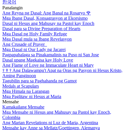
한국어
Panalangin
Ang Reyna ng Dasal: Ang Banal na Rosaryo
🌹
Mga Ibang Dasal, Konsagrasyon at Ekorsismo
Dasal ni Hesus ang Mahusay na Pastol kay Enoch
Dasal para sa Divine Preparation of Hearts
Mga Dasal ng Holy Family Refuge
Mga Dasal mula sa Ibang Revelasyon
Ang Crusade of Prayer
Mga Dasal ni Our Lady ng Jacarei
Pagpapahalaga sa Pinakamalinis na Puso ni San Jose
Dasal upang Magkaisa kay Holy Love
Ang Flame of Love ng Immaculate Heart ni Mary
†
†
†
Ang Dalawampu't Apat na Oras ng Pasyon ni Hesus Kristo,
Aming Panginoon
Tagubilin para sa Paghahanda ng Gamot
Medals at Scapulars
Mga Himala na Larangan
Mga Paglitaw ni Hesus at Maria
Mensahe
Kamakailang Mensahe
Mga Mensahe ni Hesus ang Mahusay na Pastol kay Enoch,
Colombia
Ang Marian Revelations ni Luz de Maria, Argentina
Mensahe kay Anne sa Mellatz/Goettingen, Alemanya