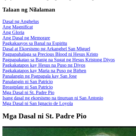
Talaan ng Nilalaman
Dasal ng Anghelus
Ang Magnificat
Ang Gloria
Ang Dasal ng Memorare
Pagkakaayos sa Banal na Espiritu
Dasal at Ekorsismo ng Arkanghel San Miguel
Pagpapahalaga sa Precious Blood ni Hesus Kristo
Pagpapakatao sa Banig na Sugat ng Hesus Kristong Diyos
Pagkakatapos kay Hesus na Puso ng Diyos
Pagkakatapos kay Maria na Puso ng Birhen
Panalangin ng Pagpapala kay San Jose
Panalangin ni San Patricio
Breastplate ni San Patricio
Mga Dasal ni St. Padre Pio
Isang dasal ng ekorsismo na tinuruan ni San Antonio
Mga Dasal ni San Ignacio de Loyola
Mga Dasal ni St. Padre Pio