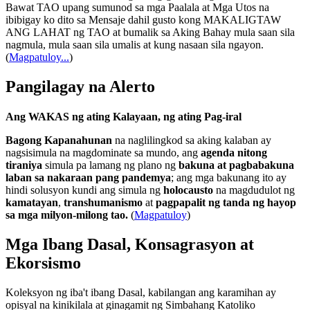
Bawat TAO upang sumunod sa mga Paalala at Mga Utos na
ibibigay ko dito sa Mensaje dahil gusto kong MAKALIGTAW
ANG LAHAT ng TAO at bumalik sa Aking Bahay mula saan sila
nagmula, mula saan sila umalis at kung nasaan sila ngayon.
(
Magpatuloy...
)
Pangilagay na Alerto
Ang WAKAS ng ating Kalayaan, ng ating Pag-iral
Bagong Kapanahunan
na naglilingkod sa aking kalaban ay
nagsisimula na magdominate sa mundo, ang
agenda nitong
tiraniya
simula pa lamang ng plano ng
bakuna at pagbabakuna
laban sa nakaraan pang pandemya
; ang mga bakunang ito ay
hindi solusyon kundi ang simula ng
holocausto
na magdudulot ng
kamatayan
,
transhumanismo
at
pagpapalit ng tanda ng hayop
sa mga milyon-milong tao.
(
Magpatuloy
)
Mga Ibang Dasal, Konsagrasyon at
Ekorsismo
Koleksyon ng iba't ibang Dasal, kabilangan ang karamihan ay
opisyal na kinikilala at ginagamit ng Simbahang Katoliko