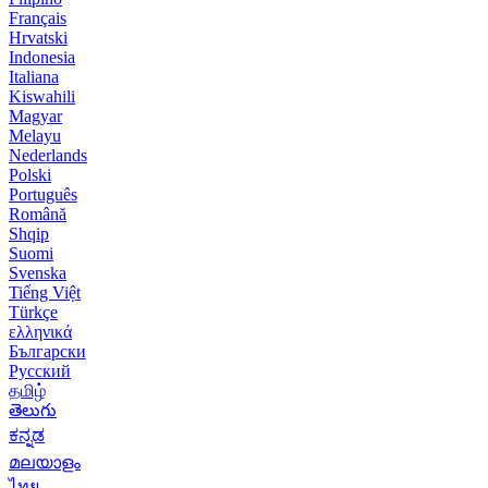
Français
Hrvatski
Indonesia
Italiana
Kiswahili
Magyar
Melayu
Nederlands
Polski
Português
Română
Shqip
Suomi
Svenska
Tiếng Việt
Türkçe
ελληνικά
Български
Русский
தமிழ்
తెలుగు
ಕನ್ನಡ
മലയാളം
ไทย