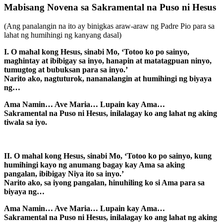
Mabisang Novena sa Sakramental na Puso ni Hesus
(Ang panalangin na ito ay binigkas araw-araw ng Padre Pio para sa
lahat ng humihingi ng kanyang dasal)
I. O mahal kong Hesus, sinabi Mo, ‘Totoo ko po sainyo,
maghintay at ibibigay sa inyo, hanapin at matatagpuan ninyo,
tumugtog at bubuksan para sa inyo.’
Narito ako, nagtuturok, nananalangin at humihingi ng biyaya
ng…
Ama Namin… Ave Maria… Lupain kay Ama…
Sakramental na Puso ni Hesus, inilalagay ko ang lahat ng aking
tiwala sa iyo.
II. O mahal kong Hesus, sinabi Mo, ‘Totoo ko po sainyo, kung
humihingi kayo ng anumang bagay kay Ama sa aking
pangalan, ibibigay Niya ito sa inyo.’
Narito ako, sa iyong pangalan, hinuhiling ko si Ama para sa
biyaya ng…
Ama Namin… Ave Maria… Lupain kay Ama…
Sakramental na Puso ni Hesus, inilalagay ko ang lahat ng aking