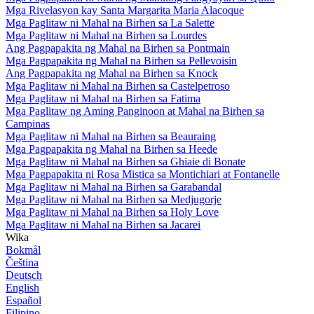
Mga Rivelasyon kay Santa Margarita Maria Alacoque
Mga Paglitaw ni Mahal na Birhen sa La Salette
Mga Paglitaw ni Mahal na Birhen sa Lourdes
Ang Pagpapakita ng Mahal na Birhen sa Pontmain
Mga Pagpapakita ng Mahal na Birhen sa Pellevoisin
Ang Pagpapakita ng Mahal na Birhen sa Knock
Mga Paglitaw ni Mahal na Birhen sa Castelpetroso
Mga Paglitaw ni Mahal na Birhen sa Fatima
Mga Paglitaw ng Aming Panginoon at Mahal na Birhen sa
Campinas
Mga Paglitaw ni Mahal na Birhen sa Beauraing
Mga Pagpapakita ng Mahal na Birhen sa Heede
Mga Paglitaw ni Mahal na Birhen sa Ghiaie di Bonate
Mga Pagpapakita ni Rosa Mistica sa Montichiari at Fontanelle
Mga Paglitaw ni Mahal na Birhen sa Garabandal
Mga Paglitaw ni Mahal na Birhen sa Medjugorje
Mga Paglitaw ni Mahal na Birhen sa Holy Love
Mga Paglitaw ni Mahal na Birhen sa Jacarei
Wika
Bokmål
Čeština
Deutsch
English
Español
Filipino