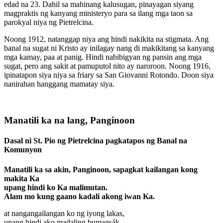
edad na 23. Dahil sa mahinang kalusugan, pinayagan siyang
magpraktis ng kanyang ministeryo para sa ilang mga taon sa
parokyal niya ng Pietrelcina.
Noong 1912, natanggap niya ang hindi nakikita na stigmata. Ang
banal na sugat ni Kristo ay inilagay nang di makikitang sa kanyang
mga kamay, paa at panig. Hindi nabibigyan ng pansin ang mga
sugat, pero ang sakit at pamuputol nito ay naroroon. Noong 1916,
ipinatapon siya niya sa friary sa San Giovanni Rotondo. Doon siya
nanirahan hanggang mamatay siya.
Manatili ka na lang, Panginoon
Dasal ni St. Pio ng Pietrelcina pagkatapos ng Banal na
Komunyon
Manatili ka sa akin, Panginoon, sapagkat kailangan kong
makita Ka
upang hindi ko Ka malimutan.
Alam mo kung gaano kadali akong iwan Ka.
at nangangailangan ko ng iyong lakas,
upang hindi ako madaling bumagsák.