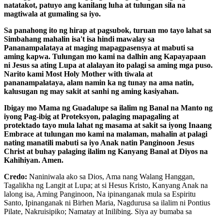
natatakot, patuyo ang kanilang luha at tulungan sila na
magtiwala at gumaling sa iyo.
Sa panahong ito ng hirap at pagsubok, turuan mo tayo lahat sa
Simbahang mahalin isa't isa hindi mawalay sa
Pananampalataya at maging mapagpasensya at mabuti sa
aming kapwa. Tulungan mo kami na dalhin ang Kapayapaan
ni Jesus sa ating Lupa at alalayan ito palagi sa aming mga puso.
Narito kami Most Holy Mother with tiwala at
pananampalataya, alam namin ka ng tunay na ama natin,
kalusugan ng may sakit at sanhi ng aming kasiyahan.
Ibigay mo Mama ng Guadalupe sa ilalim ng Banal na Manto ng
iyong Pag-ibig at Proteksyon, palaging mapagaling at
protektado tayo mula lahat ng masama at sakit sa iyong Inaang
Embrace at tulungan mo kami na malaman, mahalin at palagi
nating manatili mabuti sa iyo Anak natin Panginoon Jesus
Christ at buhay palaging ilalim ng Kanyang Banal at Diyos na
Kahihiyan. Amen.
Credo:
Naniniwala ako sa Dios, Ama nang Walang Hanggan,
Tagalikha ng Langit at Lupa; at si Hesus Kristo, Kanyang Anak na
lalong isa, Aming Panginoon, Na ipinanganak mula sa Espiritu
Santo, Ipinanganak ni Birhen Maria, Nagdurusa sa ilalim ni Pontius
Pilate, Nakruisipiko; Namatay at Inilibing. Siya ay bumaba sa