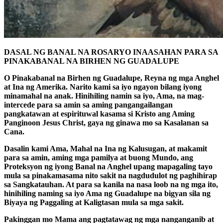
DASAL NG BANAL NA ROSARYO INAASAHAN PARA SA
PINAKABANAL NA BIRHEN NG GUADALUPE
O Pinakabanal na Birhen ng Guadalupe, Reyna ng mga Anghel
at Ina ng Amerika. Narito kami sa iyo ngayon bilang iyong
minamahal na anak. Hinihiling namin sa iyo, Ama, na mag-
intercede para sa amin sa aming pangangailangan
pangkatawan at espirituwal kasama si Kristo ang Aming
Panginoon Jesus Christ, gaya ng ginawa mo sa Kasalanan sa
Cana.
Dasalin kami Ama, Mahal na Ina ng Kalusugan, at makamit
para sa amin, aming mga pamilya at buong Mundo, ang
Proteksyon ng iyong Banal na Anghel upang mapagaling tayo
mula sa pinakamasama nito sakit na nagdudulot ng paghihirap
sa Sangkatauhan. At para sa kanila na nasa loob na ng mga ito,
hinihiling naming sa iyo Ama ng Guadalupe na bigyan sila ng
Biyaya ng Paggaling at Kaligtasan mula sa mga sakit.
Pakinggan mo Mama ang pagtatawag ng mga nanganganib at