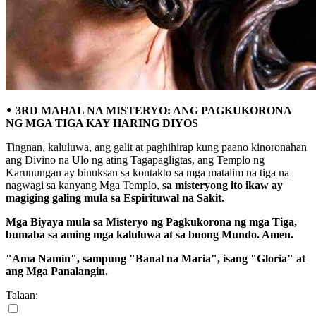
᛭ 3RD MAHAL NA MISTERYO: ANG PAGKUKORONA
NG MGA TIGA KAY HARING DIYOS
Tingnan, kaluluwa, ang galit at paghihirap kung paano kinoronahan
ang Divino na Ulo ng ating Tagapagligtas, ang Templo ng
Karunungan ay binuksan sa kontakto sa mga matalim na tiga na
nagwagi sa kanyang Mga Templo,
sa misteryong ito ikaw ay
magiging galing mula sa Espirituwal na Sakit.
Mga Biyaya mula sa Misteryo ng Pagkukorona ng mga Tiga,
bumaba sa aming mga kaluluwa at sa buong Mundo. Amen.
"Ama Namin", sampung "Banal na Maria", isang "Gloria" at
ang Mga Panalangin.
Talaan: