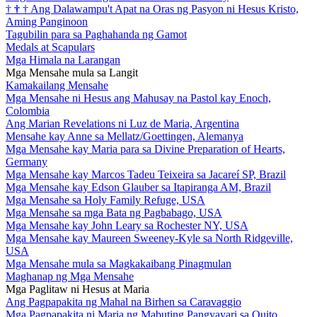
†
†
†
Ang Dalawampu't Apat na Oras ng Pasyon ni Hesus Kristo,
Aming Panginoon
Tagubilin para sa Paghahanda ng Gamot
Medals at Scapulars
Mga Himala na Larangan
Mga Mensahe mula sa Langit
Kamakailang Mensahe
Mga Mensahe ni Hesus ang Mahusay na Pastol kay Enoch,
Colombia
Ang Marian Revelations ni Luz de Maria, Argentina
Mensahe kay Anne sa Mellatz/Goettingen, Alemanya
Mga Mensahe kay Maria para sa Divine Preparation of Hearts,
Germany
Mga Mensahe kay Marcos Tadeu Teixeira sa Jacareí SP, Brazil
Mga Mensahe kay Edson Glauber sa Itapiranga AM, Brazil
Mga Mensahe sa Holy Family Refuge, USA
Mga Mensahe sa mga Bata ng Pagbabago, USA
Mga Mensahe kay John Leary sa Rochester NY, USA
Mga Mensahe kay Maureen Sweeney-Kyle sa North Ridgeville,
USA
Mga Mensahe mula sa Magkakaibang Pinagmulan
Maghanap ng Mga Mensahe
Mga Paglitaw ni Hesus at Maria
Ang Pagpapakita ng Mahal na Birhen sa Caravaggio
Mga Pagpapakita ni Maria ng Mabuting Pangyayari sa Quito