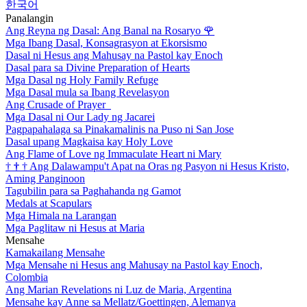
한국어
Panalangin
Ang Reyna ng Dasal: Ang Banal na Rosaryo
🌹
Mga Ibang Dasal, Konsagrasyon at Ekorsismo
Dasal ni Hesus ang Mahusay na Pastol kay Enoch
Dasal para sa Divine Preparation of Hearts
Mga Dasal ng Holy Family Refuge
Mga Dasal mula sa Ibang Revelasyon
Ang Crusade of Prayer
Mga Dasal ni Our Lady ng Jacarei
Pagpapahalaga sa Pinakamalinis na Puso ni San Jose
Dasal upang Magkaisa kay Holy Love
Ang Flame of Love ng Immaculate Heart ni Mary
†
†
†
Ang Dalawampu't Apat na Oras ng Pasyon ni Hesus Kristo,
Aming Panginoon
Tagubilin para sa Paghahanda ng Gamot
Medals at Scapulars
Mga Himala na Larangan
Mga Paglitaw ni Hesus at Maria
Mensahe
Kamakailang Mensahe
Mga Mensahe ni Hesus ang Mahusay na Pastol kay Enoch,
Colombia
Ang Marian Revelations ni Luz de Maria, Argentina
Mensahe kay Anne sa Mellatz/Goettingen, Alemanya