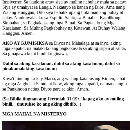
Impiyerno; Sa ikatlong araw siya ay muling nabuhay mula sa patay;
Siya ay umakyat sa Langit, Nakatayo sa kanan ng Dios, Ama nang
Walang Hanggan; Dito siya babalik upang hukuman ang buhay at
patay. Naniniwala ako sa Espiritu Santo, sa Banal na Katolikong
Simbahan, sa Pagkakaisa ng mga Banal, Sa Pagtatalo ng Mga
Kasalanan, Sa Muling Pagkabuhay ng Katawan, At Buhay Walang
Hanggan. Amen.
AKO AY KUMISIKSA
sa Diyos na Mahalaga at sa inyo, aking
mga kapatid, na malaki ko ang pagkakasala sa aking isipan at salita,
Sa ginagawa ko at hindi ko ginawa,
Dahil sa aking kasalanan, dahil sa aking kasalanan, dahil sa
pinakamalaking kasalanan;
Kaya't hiniling ko kay Maria, ang walang-katapusang Birhen, lahat
ng mga Anghel at Santo, at ikaw, aking mga kapatid, na manalangin
sa Panginoon nating Diyos para sa akin. Amen.
(Sa Biblia tingnan ang Jeremiah 31:19: "kapag ako ay muling
binili... tinutukso ko ang aking dibdib.")
MGA MAHAL NA MISTERYO