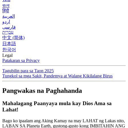
বাংলা
हिंदी
العربية
اردو
فارسی
עִברִית
中文 (简体)
日本語
한국어
Legal
Patakaran sa Privacy
Tagubilin para sa Taon 2025
Tungkol sa mga Sakit, Pandemya at Walang Kikilalang Birus
Pangwakas na Paghahanda
Mahalagang Paanyaya mula kay Dios Ama sa
Lahat!
Bago ko ipaalam ang Aking Kamay na may LAHAT ng Lakas nito,
LABAN SA Planeta Earth, gustong-gusto kong IMBITAHIN ANG