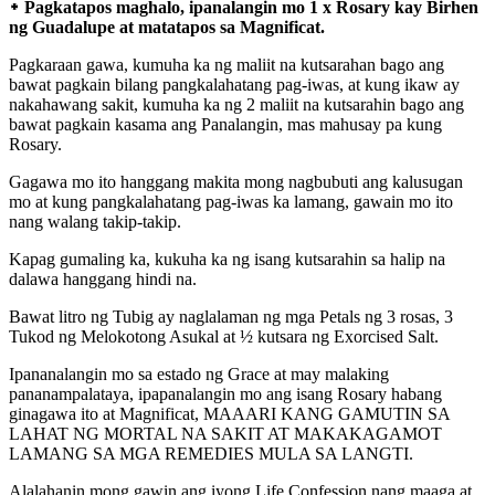
᛭ Pagkatapos maghalo, ipanalangin mo 1 x Rosary kay Birhen
ng Guadalupe at matatapos sa Magnificat.
Pagkaraan gawa, kumuha ka ng maliit na kutsarahan bago ang
bawat pagkain bilang pangkalahatang pag-iwas, at kung ikaw ay
nakahawang sakit, kumuha ka ng 2 maliit na kutsarahin bago ang
bawat pagkain kasama ang Panalangin, mas mahusay pa kung
Rosary.
Gagawa mo ito hanggang makita mong nagbubuti ang kalusugan
mo at kung pangkalahatang pag-iwas ka lamang, gawain mo ito
nang walang takip-takip.
Kapag gumaling ka, kukuha ka ng isang kutsarahin sa halip na
dalawa hanggang hindi na.
Bawat litro ng Tubig ay naglalaman ng mga Petals ng 3 rosas, 3
Tukod ng Melokotong Asukal at ½ kutsara ng Exorcised Salt.
Ipananalangin mo sa estado ng Grace at may malaking
pananampalataya, ipapanalangin mo ang isang Rosary habang
ginagawa ito at Magnificat, MAAARI KANG GAMUTIN SA
LAHAT NG MORTAL NA SAKIT AT MAKAKAGAMOT
LAMANG SA MGA REMEDIES MULA SA LANGTI.
Alalahanin mong gawin ang iyong Life Confession nang maaga at