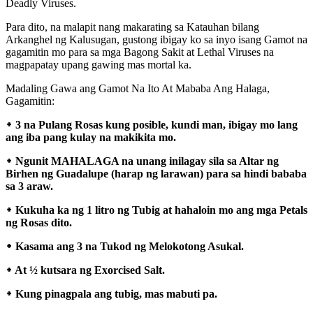
Deadly Viruses.
Para dito, na malapit nang makarating sa Katauhan bilang
Arkanghel ng Kalusugan, gustong ibigay ko sa inyo isang Gamot na
gagamitin mo para sa mga Bagong Sakit at Lethal Viruses na
magpapatay upang gawing mas mortal ka.
Madaling Gawa ang Gamot Na Ito At Mababa Ang Halaga,
Gagamitin:
᛭ 3 na Pulang Rosas kung posible, kundi man, ibigay mo lang
ang iba pang kulay na makikita mo.
᛭ Ngunit MAHALAGA na unang inilagay sila sa Altar ng
Birhen ng Guadalupe (harap ng larawan) para sa hindi bababa
sa 3 araw.
᛭ Kukuha ka ng 1 litro ng Tubig at hahaloin mo ang mga Petals
ng Rosas dito.
᛭ Kasama ang 3 na Tukod ng Melokotong Asukal.
᛭ At ½ kutsara ng Exorcised Salt.
᛭ Kung pinagpala ang tubig, mas mabuti pa.