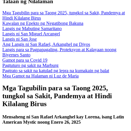
Talaan ng Nilalaman
Mga Tagubilin para sa Taong 2025, tungkol sa Sakit, Pandemya at
Hindi Kilalang Birus
Kawalan ng Epekto ng Negatibong Bakuna
Langis ng Mabuting Samaritano
Langis ni San Miguel Arcangel
Langis ni San Jose
Ang Langis ni San Rafael, Arkanghel ng Diyos
Langis para sa Pagpapagaling, Proteksyon at Kalayaan noong
Biyernes Santo
Gamot para sa Covid 19
Pagtuturo ng sakit na Marburg
Pagtrato sa sakit na katulad ng lepra na kumakain ng balat
Mga Gamot na Halaman ni Luz de Maria
Mga Tagubilin para sa Taong 2025,
tungkol sa Sakit, Pandemya at Hindi
Kilalang Birus
Mensaheng ni San Rafael Arkanghel kay Lorena, isang Latin
American Mystic noong Enero 26, 2025