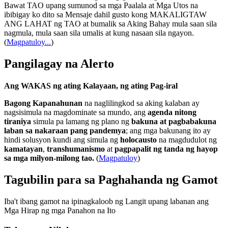
Bawat TAO upang sumunod sa mga Paalala at Mga Utos na
ibibigay ko dito sa Mensaje dahil gusto kong MAKALIGTAW
ANG LAHAT ng TAO at bumalik sa Aking Bahay mula saan sila
nagmula, mula saan sila umalis at kung nasaan sila ngayon.
(
Magpatuloy...
)
Pangilagay na Alerto
Ang WAKAS ng ating Kalayaan, ng ating Pag-iral
Bagong Kapanahunan
na naglilingkod sa aking kalaban ay
nagsisimula na magdominate sa mundo, ang
agenda nitong
tiraniya
simula pa lamang ng plano ng
bakuna at pagbabakuna
laban sa nakaraan pang pandemya
; ang mga bakunang ito ay
hindi solusyon kundi ang simula ng
holocausto
na magdudulot ng
kamatayan
,
transhumanismo
at
pagpapalit ng tanda ng hayop
sa mga milyon-milong tao.
(
Magpatuloy
)
Tagubilin para sa Paghahanda ng Gamot
Iba't ibang gamot na ipinagkaloob ng Langit upang labanan ang
Mga Hirap ng mga Panahon na Ito