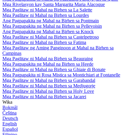
Mga Rivelasyon kay Santa Margarita Maria Alacoque
Mga Paglitaw ni Mahal na Birhen sa La Salette
Mga Paglitaw ni Mahal na Birhen sa Lourdes
Ang Pagpapakita ng Mahal na Birhen sa Pontmain
Mga Pagpapakita ng Mahal na Birhen sa Pellevoisin
Ang Pagpapakita ng Mahal na Birhen sa Knock
Mga Paglitaw ni Mahal na Birhen sa Castelpetroso
Mga Paglitaw ni Mahal na Birhen sa Fatima
Mga Paglitaw ng Aming Panginoon at Mahal na Birhen sa
Campinas
Mga Paglitaw ni Mahal na Birhen sa Beauraing
Mga Pagpapakita ng Mahal na Birhen sa Heede
Mga Paglitaw ni Mahal na Birhen sa Ghiaie di Bonate
Mga Pagpapakita ni Rosa Mistica sa Montichiari at Fontanelle
Mga Paglitaw ni Mahal na Birhen sa Garabandal
Mga Paglitaw ni Mahal na Birhen sa Medjugorje
Mga Paglitaw ni Mahal na Birhen sa Holy Love
Mga Paglitaw ni Mahal na Birhen sa Jacarei
Wika
Bokmål
Čeština
Deutsch
English
Español
Filipino