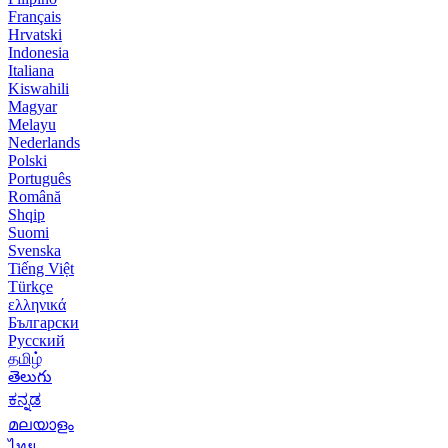
Français
Hrvatski
Indonesia
Italiana
Kiswahili
Magyar
Melayu
Nederlands
Polski
Português
Română
Shqip
Suomi
Svenska
Tiếng Việt
Türkçe
ελληνικά
Български
Русский
தமிழ்
తెలుగు
ಕನ್ನಡ
മലയാളം
ไทย