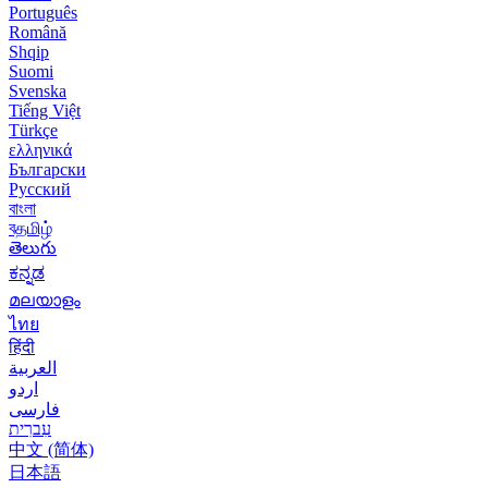
Português
Română
Shqip
Suomi
Svenska
Tiếng Việt
Türkçe
ελληνικά
Български
Русский
বাংলা
বதமிழ்
తెలుగు
ಕನ್ನಡ
മലയാളം
ไทย
हिंदी
العربية
اردو
فارسی
עִברִית
中文 (简体)
日本語