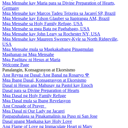
Mga Mensahe kay Maria para sa Divine Preparation of Hearts,
Germany
Mga Mensahe kay Marcos Tadeu Teixeira sa Jacareí SP, Brazil
Mga Mensahe kay Edson Glauber sa Itapiranga AM, Brazil
Mga Mensahe sa Holy Family Refuge, USA
Mga Mensahe sa mga Bata ng Pagbabago, USA
Mga Mensahe kay John Leary sa Rochester NY, USA
Mga Mensahe kay Maureen Sweeney-Kyle sa North Ridgeville,
USA
Mga Mensahe mula sa Magkakaibang Pinagmulan
Maghanap ng Mga Mensahe
Mga Paglitaw ni Hesus at Maria
Welcome Page
Panalangin, Konsagrasyon at Ekorsismo
Ang Reyna ng Dasal: Ang Banal na Rosaryo
🌹
Mga Ibang Dasal, Konsagrasyon at Ekorsismo
Dasal ni Hesus ang Mahusay na Pastol kay Enoch
Dasal para sa Divine Preparation of Hearts
Mga Dasal ng Holy Family Refuge
Mga Dasal mula sa Ibang Revelasyon
Ang Crusade of Prayer
Mga Dasal ni Our Lady ng Jacarei
Pagpapahalaga sa Pinakamalinis na Puso ni San Jose
Dasal upang Magkaisa kay Holy Love
Ang Flame of Love ng Immaculate Heart ni Mary