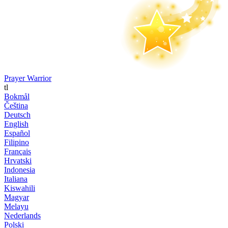
Prayer Warrior
tl
Bokmål
Čeština
Deutsch
English
Español
Filipino
Français
Hrvatski
Indonesia
Italiana
Kiswahili
Magyar
Melayu
Nederlands
Polski