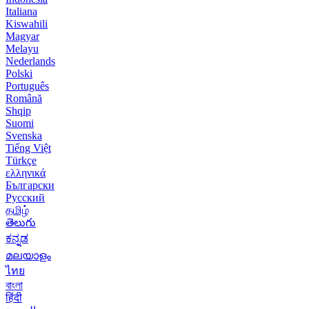
Italiana
Kiswahili
Magyar
Melayu
Nederlands
Polski
Português
Română
Shqip
Suomi
Svenska
Tiếng Việt
Türkçe
ελληνικά
Български
Русский
தமிழ்
తెలుగు
ಕನ್ನಡ
മലയാളം
ไทย
বাংলা
हिंदी