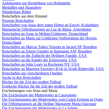
Anleitungen zur Herstellung von Heilmitteln
Medaillen und Skapuliere
Wunderbare Bilder
Botschaften aus dem Himmel
Neueste Botschaften
Botschaften von Jesus dem guten Hirten an Enoch, Kolumbien
Marianische Offenbarungen an Luz de Maria, Argentinien
Botschaften an Anne in Mellatz/Göttingen, Deutschland
Botschaften an Maria zur Göttlichen Vorbereitung der Herzen,
Deutschland
Botschaften an Marcos Tadeu Teixeira in Jacareí SP, Brasilien
Botschaften an Edson Glauber in Itapiranga AM, Brasilien
Botschaften an die Zuflucht der Heiligen Familie, USA
Botschaften an die Kinder der Erneuerung, USA
Botschaften an John Leary in Rochester NY, USA
Botschaften an Maureen Sweeney-Kyle in North Ridgeville, USA
Botschaften aus verschiedenen Quellen
Suche in den Botschaften
Bücher für die Zeit der großen Trübsal
Englische Bücher für die Zeit der großen Trübsal
Erscheinungen von Jesus und Maria
Die Erscheinung der Muttergottes in Caravaggio
Die Erscheinungen der Muttergottes vom Guten Ereignis in Quito
Die Offenbarungen an die Heilige Margarete Maria Alacoque
Die Erscheinungen der Muttergottes in La Salette