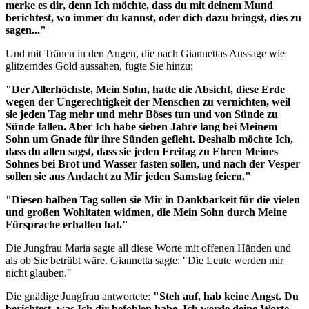
merke es dir, denn Ich möchte, dass du mit deinem Mund
berichtest, wo immer du kannst, oder dich dazu bringst, dies zu
sagen..."
Und mit Tränen in den Augen, die nach Giannettas Aussage wie
glitzerndes Gold aussahen, fügte Sie hinzu:
"Der Allerhöchste, Mein Sohn, hatte die Absicht, diese Erde
wegen der Ungerechtigkeit der Menschen zu vernichten, weil
sie jeden Tag mehr und mehr Böses tun und von Sünde zu
Sünde fallen. Aber Ich habe sieben Jahre lang bei Meinem
Sohn um Gnade für ihre Sünden gefleht.
Deshalb möchte Ich,
dass du allen sagst, dass sie jeden Freitag zu Ehren Meines
Sohnes bei Brot und Wasser fasten sollen, und nach der Vesper
sollen sie aus Andacht zu Mir jeden Samstag feiern."
"Diesen halben Tag sollen sie Mir in Dankbarkeit für die vielen
und großen Wohltaten widmen, die Mein Sohn durch Meine
Fürsprache erhalten hat."
Die Jungfrau Maria sagte all diese Worte mit offenen Händen und
als ob Sie betrübt wäre. Giannetta sagte: "Die Leute werden mir
nicht glauben."
Die gnädige Jungfrau antwortete:
"Steh auf, hab keine Angst. Du
berichtest, was Ich dir befohlen habe. Ich werde deine Worte