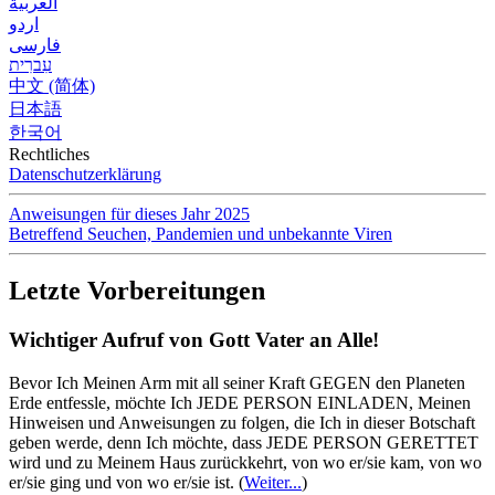
العربية
اردو
فارسی
עִברִית
中文 (简体)
日本語
한국어
Rechtliches
Datenschutzerklärung
Anweisungen für dieses Jahr 2025
Betreffend Seuchen, Pandemien und unbekannte Viren
Letzte Vorbereitungen
Wichtiger Aufruf von Gott Vater an Alle!
Bevor Ich Meinen Arm mit all seiner Kraft GEGEN den Planeten
Erde entfessle, möchte Ich JEDE PERSON EINLADEN, Meinen
Hinweisen und Anweisungen zu folgen, die Ich in dieser Botschaft
geben werde, denn Ich möchte, dass JEDE PERSON GERETTET
wird und zu Meinem Haus zurückkehrt, von wo er/sie kam, von wo
er/sie ging und von wo er/sie ist.
(
Weiter...
)