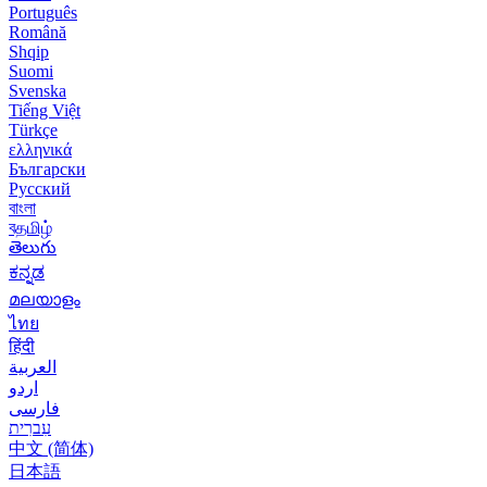
Português
Română
Shqip
Suomi
Svenska
Tiếng Việt
Türkçe
ελληνικά
Български
Русский
বাংলা
বதமிழ்
తెలుగు
ಕನ್ನಡ
മലയാളം
ไทย
हिंदी
العربية
اردو
فارسی
עִברִית
中文 (简体)
日本語