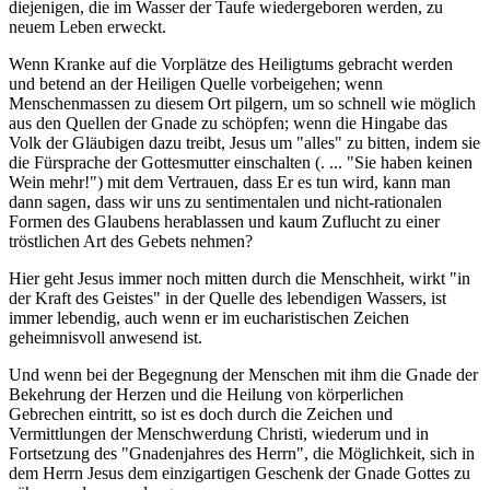
diejenigen, die im Wasser der Taufe wiedergeboren werden, zu
neuem Leben erweckt.
Wenn Kranke auf die Vorplätze des Heiligtums gebracht werden
und betend an der Heiligen Quelle vorbeigehen; wenn
Menschenmassen zu diesem Ort pilgern, um so schnell wie möglich
aus den Quellen der Gnade zu schöpfen; wenn die Hingabe das
Volk der Gläubigen dazu treibt, Jesus um "alles" zu bitten, indem sie
die Fürsprache der Gottesmutter einschalten (. ... "Sie haben keinen
Wein mehr!") mit dem Vertrauen, dass Er es tun wird, kann man
dann sagen, dass wir uns zu sentimentalen und nicht-rationalen
Formen des Glaubens herablassen und kaum Zuflucht zu einer
tröstlichen Art des Gebets nehmen?
Hier geht Jesus immer noch mitten durch die Menschheit, wirkt "in
der Kraft des Geistes" in der Quelle des lebendigen Wassers, ist
immer lebendig, auch wenn er im eucharistischen Zeichen
geheimnisvoll anwesend ist.
Und wenn bei der Begegnung der Menschen mit ihm die Gnade der
Bekehrung der Herzen und die Heilung von körperlichen
Gebrechen eintritt, so ist es doch durch die Zeichen und
Vermittlungen der Menschwerdung Christi, wiederum und in
Fortsetzung des "Gnadenjahres des Herrn", die Möglichkeit, sich in
dem Herrn Jesus dem einzigartigen Geschenk der Gnade Gottes zu