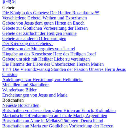
한국어
Gebete
Die Königin des Gebetes: Der Heilige Rosenkranz
🌹
Verschiedene Gebete, Weihen und Exorzismen
Gebete von Jesus dem guten Hirten an Enoch
Gebete zur Göttlichen Vorbereitung der Herzen
Gebete der Zuflucht der Heiligen Familie
Gebete aus anderen Offenbarungen
Der Kreuzzug des Gebetes
Gebete von der Muttergottes von Jacarei
Hingabe an das Keuscheste Herz des Heiligen Josef
Gebete um sich mit Heiliger Liebe zu vereinigen
Die Flamme der Liebe des Unbefleckten Herzen Marien
†
†
†
Die Vierundzwanzig Stunden der Passion Unseres Herrn Jesus
Christus
Anleitungen zur Herstellung von Heilmitteln
Medaillen und Skapuliere
Wunderbare Bilder
Erscheinungen von Jesus und Maria
Botschaften
Neueste Botschaften
Botschaften von Jesus dem guten Hirten an Enoch, Kolumbien
Marianische Offenbarungen an Luz de Maria, Argentinien
Botschaften an Anne in Mellatz/Göttingen, Deutschland
Botschaften an Maria zur Göttlichen Vorbereitung der Herzen,