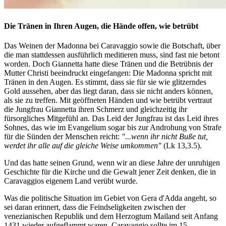
Die Tränen in Ihren Augen, die Hände offen, wie betrübt
Das Weinen der Madonna bei Caravaggio sowie die Botschaft, über
die man stattdessen ausführlich meditieren muss, sind fast nie betont
worden. Doch Giannetta hatte diese Tränen und die Betrübnis der
Mutter Christi beeindruckt eingefangen: Die Madonna spricht mit
Tränen in den Augen. Es stimmt, dass sie für sie wie glitzerndes
Gold aussehen, aber das liegt daran, dass sie nicht anders können,
als sie zu treffen. Mit geöffneten Händen und wie betrübt vertraut
die Jungfrau Giannetta ihren Schmerz und gleichzeitig ihr
fürsorgliches Mitgefühl an. Das Leid der Jungfrau ist das Leid ihres
Sohnes, das wie im Evangelium sogar bis zur Androhung von Strafe
für die Sünden der Menschen reicht:
"...wenn ihr nicht Buße tut,
werdet ihr alle auf die gleiche Weise umkommen"
(Lk 13,3.5).
Und das hatte seinen Grund, wenn wir an diese Jahre der unruhigen
Geschichte für die Kirche und die Gewalt jener Zeit denken, die in
Caravaggios eigenem Land verübt wurde.
Was die politische Situation im Gebiet von Gera d'Adda angeht, so
sei daran erinnert, dass die Feindseligkeiten zwischen der
venezianischen Republik und dem Herzogtum Mailand seit Anfang
1431 wieder aufgeflammt waren. Caravaggio sollte im 15.