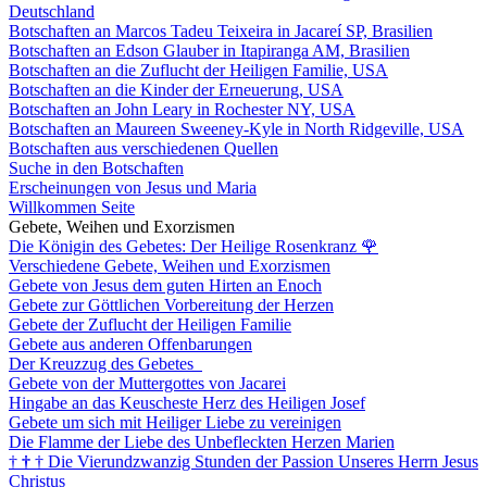
Deutschland
Botschaften an Marcos Tadeu Teixeira in Jacareí SP, Brasilien
Botschaften an Edson Glauber in Itapiranga AM, Brasilien
Botschaften an die Zuflucht der Heiligen Familie, USA
Botschaften an die Kinder der Erneuerung, USA
Botschaften an John Leary in Rochester NY, USA
Botschaften an Maureen Sweeney-Kyle in North Ridgeville, USA
Botschaften aus verschiedenen Quellen
Suche in den Botschaften
Erscheinungen von Jesus und Maria
Willkommen Seite
Gebete, Weihen und Exorzismen
Die Königin des Gebetes: Der Heilige Rosenkranz
🌹
Verschiedene Gebete, Weihen und Exorzismen
Gebete von Jesus dem guten Hirten an Enoch
Gebete zur Göttlichen Vorbereitung der Herzen
Gebete der Zuflucht der Heiligen Familie
Gebete aus anderen Offenbarungen
Der Kreuzzug des Gebetes
Gebete von der Muttergottes von Jacarei
Hingabe an das Keuscheste Herz des Heiligen Josef
Gebete um sich mit Heiliger Liebe zu vereinigen
Die Flamme der Liebe des Unbefleckten Herzen Marien
†
†
†
Die Vierundzwanzig Stunden der Passion Unseres Herrn Jesus
Christus