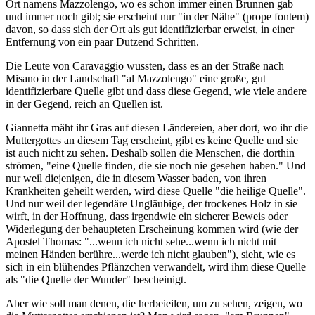
Ort namens Mazzolengo, wo es schon immer einen Brunnen gab
und immer noch gibt; sie erscheint nur "in der Nähe" (prope fontem)
davon, so dass sich der Ort als gut identifizierbar erweist, in einer
Entfernung von ein paar Dutzend Schritten.
Die Leute von Caravaggio wussten, dass es an der Straße nach
Misano in der Landschaft "al Mazzolengo" eine große, gut
identifizierbare Quelle gibt und dass diese Gegend, wie viele andere
in der Gegend, reich an Quellen ist.
Giannetta mäht ihr Gras auf diesen Ländereien, aber dort, wo ihr die
Muttergottes an diesem Tag erscheint, gibt es keine Quelle und sie
ist auch nicht zu sehen. Deshalb sollen die Menschen, die dorthin
strömen, "eine Quelle finden, die sie noch nie gesehen haben." Und
nur weil diejenigen, die in diesem Wasser baden, von ihren
Krankheiten geheilt werden, wird diese Quelle "die heilige Quelle".
Und nur weil der legendäre Ungläubige, der trockenes Holz in sie
wirft, in der Hoffnung, dass irgendwie ein sicherer Beweis oder
Widerlegung der behaupteten Erscheinung kommen wird (wie der
Apostel Thomas: "...wenn ich nicht sehe...wenn ich nicht mit
meinen Händen berühre...werde ich nicht glauben"), sieht, wie es
sich in ein blühendes Pflänzchen verwandelt, wird ihm diese Quelle
als "die Quelle der Wunder" bescheinigt.
Aber wie soll man denen, die herbeieilen, um zu sehen, zeigen, wo