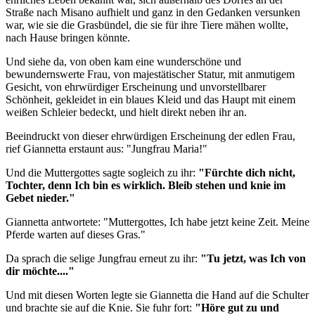
Straße nach Misano aufhielt und ganz in den Gedanken versunken
war, wie sie die Grasbündel, die sie für ihre Tiere mähen wollte,
nach Hause bringen könnte.
Und siehe da, von oben kam eine wunderschöne und
bewundernswerte Frau, von majestätischer Statur, mit anmutigem
Gesicht, von ehrwürdiger Erscheinung und unvorstellbarer
Schönheit, gekleidet in ein blaues Kleid und das Haupt mit einem
weißen Schleier bedeckt, und hielt direkt neben ihr an.
Beeindruckt von dieser ehrwürdigen Erscheinung der edlen Frau,
rief Giannetta erstaunt aus: "Jungfrau Maria!"
Und die Muttergottes sagte sogleich zu ihr:
"Fürchte dich nicht,
Tochter, denn Ich bin es wirklich. Bleib stehen und knie im
Gebet nieder."
Giannetta antwortete: "Muttergottes, Ich habe jetzt keine Zeit. Meine
Pferde warten auf dieses Gras."
Da sprach die selige Jungfrau erneut zu ihr:
"Tu jetzt, was Ich von
dir möchte...."
Und mit diesen Worten legte sie Giannetta die Hand auf die Schulter
und brachte sie auf die Knie. Sie fuhr fort:
"Höre gut zu und