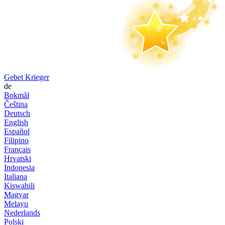
Gebet Krieger
de
Bokmål
Čeština
Deutsch
English
Español
Filipino
Français
Hrvatski
Indonesia
Italiana
Kiswahili
Magyar
Melayu
Nederlands
Polski