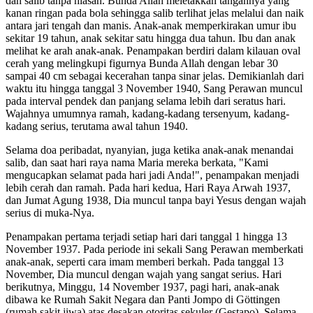
dan salib tanpa hiasan. Bunda Allah meletakkan tangannya yang
kanan ringan pada bola sehingga salib terlihat jelas melalui dan naik
antara jari tengah dan manis. Anak-anak memperkirakan umur ibu
sekitar 19 tahun, anak sekitar satu hingga dua tahun. Ibu dan anak
melihat ke arah anak-anak. Penampakan berdiri dalam kilauan oval
cerah yang melingkupi figurnya Bunda Allah dengan lebar 30
sampai 40 cm sebagai kecerahan tanpa sinar jelas. Demikianlah dari
waktu itu hingga tanggal 3 November 1940, Sang Perawan muncul
pada interval pendek dan panjang selama lebih dari seratus hari.
Wajahnya umumnya ramah, kadang-kadang tersenyum, kadang-
kadang serius, terutama awal tahun 1940.
Selama doa peribadat, nyanyian, juga ketika anak-anak menandai
salib, dan saat hari raya nama Maria mereka berkata, "Kami
mengucapkan selamat pada hari jadi Anda!", penampakan menjadi
lebih cerah dan ramah. Pada hari kedua, Hari Raya Arwah 1937,
dan Jumat Agung 1938, Dia muncul tanpa bayi Yesus dengan wajah
serius di muka-Nya.
Penampakan pertama terjadi setiap hari dari tanggal 1 hingga 13
November 1937. Pada periode ini sekali Sang Perawan memberkati
anak-anak, seperti cara imam memberi berkah. Pada tanggal 13
November, Dia muncul dengan wajah yang sangat serius. Hari
berikutnya, Minggu, 14 November 1937, pagi hari, anak-anak
dibawa ke Rumah Sakit Negara dan Panti Jompo di Göttingen
(rumah sakit jiwa) atas desakan otoritas sekuler (Gestapo). Selama