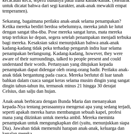
kecacatan kecil, seperti biasanya pada masa kanak-kanak. (Menarik
untuk dicatat bahwa dari segi karakter, anak-anak mewakili empat
temperamen).
Sekarang, bagaimana perilaku anak-anak selama penampakan?
Ketika mereka berdiri berdoa sebelumnya, mereka jatuh ke lutut
dengan sangat tiba-tiba. Pose mereka sangat lurus, mata mereka
tetap terfokus ke depan, segera setelah penampakan menjadi terbuka
bagi mereka. Kesaksian saksi menunjukkan bahwa anak-anak
kadang-kadang tidak peka terhadap pengaruh indra luar selama
penampakan berlangsung. Kadang-kadang, however, they were
aware of their surroundings, talked to people present and could
understand their words. Pertanyaan yang ditujukan kepada
penampakan dapat didengar oleh orang-orang hadir. Perilaku anak-
anak tidak bergantung pada cuaca. Mereka berlutut di luar tanah
bahkan dalam cuaca sangat keras selama musim dingin yang sangat
dingin tahun-tahun itu, termasuk minus 21 hingga 30 derajat
Celsius, dan salju dan hujan.
Anak-anak berbicara dengan Bunda Maria dan menanyakan
kepada-Nya tentang perasaannya mengenai apa yang sedang terjadi,
seperti apakah mereka harus membangun sebuah kapel, profesi
mana yang diizinkan untuk mereka ambil. Mereka meminta
penampakan untuk mengungkapkan diri (yaitu, menunjukkan siapa
Dia). Jawaban tidak memenuhi harapan anak-anak, keluarga dan
kenalan mereka.