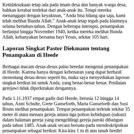
Ketidaksukaan tetap ada pada imam desa dan banyak warga desa,
bahkan kerabat terdekat dari anak-anak itu. Tetapi mereka
menanggapi dengan keyakinan, "Anda bisa bilang apa saja, kami
telah melihat Bunda Allah." Anak-anak tetap teguh pada klaimnya
selama bertahun-tahun. Dengan beberapa interupsi, penampakan
berlanjut hingga November 1940, ketika mereka melihat Bunda
Allah, kebanyakan bersama bayi Yesus, sekitar 105 hari.
Laporan Singkat Pastor Diekmann tentang
Penampakan di Heede
Berbagai macam desas-desus palsu beredar mengenai penampakan
di Heede. Karena hanya dengan kebenaran yang dapat berhasil
menentang desas-desus seperti itu, maka saya menyediakan laporan
singkat berikut ini untuk Anda, yang benar-benar benar. Penilaian
gerejawi tidak diperkirakan dengannya.
Pada 1.11.1937 empat gadis dari Heede, berusia 12 hingga 14
tahun, Anni Schulte, Grete Ganseforth, Maria Ganseforth dan Susi
Bruns melihat penampakan. Tempat penampakan terletak sekitar 35
meter di utara menara gereja antara tiga pohon kehidupan (sukun)
dalam halaman gereja yang mengelilingi gereja paroki dibangun
pada tahun 1485. Anak-anak secara bersatu-padu mendeskripsikan
penampakan sebagai berikut: Kira-kira 1 m di atas tanah berdiri