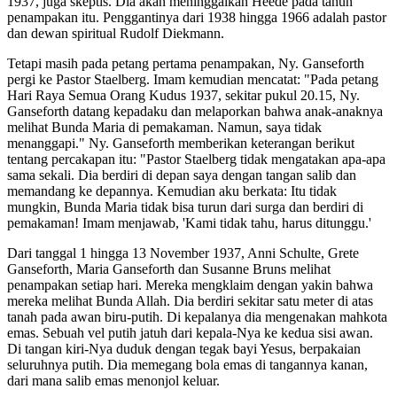
1937, juga skeptis. Dia akan meninggalkan Heede pada tahun
penampakan itu. Penggantinya dari 1938 hingga 1966 adalah pastor
dan dewan spiritual Rudolf Diekmann.
Tetapi masih pada petang pertama penampakan, Ny. Ganseforth
pergi ke Pastor Staelberg. Imam kemudian mencatat: "Pada petang
Hari Raya Semua Orang Kudus 1937, sekitar pukul 20.15, Ny.
Ganseforth datang kepadaku dan melaporkan bahwa anak-anaknya
melihat Bunda Maria di pemakaman. Namun, saya tidak
menanggapi." Ny. Ganseforth memberikan keterangan berikut
tentang percakapan itu: "Pastor Staelberg tidak mengatakan apa-apa
sama sekali. Dia berdiri di depan saya dengan tangan salib dan
memandang ke depannya. Kemudian aku berkata: Itu tidak
mungkin, Bunda Maria tidak bisa turun dari surga dan berdiri di
pemakaman! Imam menjawab, 'Kami tidak tahu, harus ditunggu.'
Dari tanggal 1 hingga 13 November 1937, Anni Schulte, Grete
Ganseforth, Maria Ganseforth dan Susanne Bruns melihat
penampakan setiap hari. Mereka mengklaim dengan yakin bahwa
mereka melihat Bunda Allah. Dia berdiri sekitar satu meter di atas
tanah pada awan biru-putih. Di kepalanya dia mengenakan mahkota
emas. Sebuah vel putih jatuh dari kepala-Nya ke kedua sisi awan.
Di tangan kiri-Nya duduk dengan tegak bayi Yesus, berpakaian
seluruhnya putih. Dia memegang bola emas di tangannya kanan,
dari mana salib emas menonjol keluar.