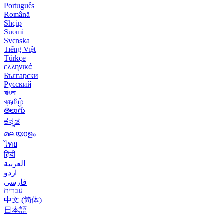
Português
Română
Shqip
Suomi
Svenska
Tiếng Việt
Türkçe
ελληνικά
Български
Русский
বাংলা
বதமிழ்
తెలుగు
ಕನ್ನಡ
മലയാളം
ไทย
हिंदी
العربية
اردو
فارسی
עִברִית
中文 (简体)
日本語