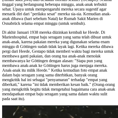
tinggal yang berlangsung beberapa minggu, anak-anak terbukti
sehat. Upaya untuk mempengaruhi mereka secara sugestif agar
menarik diri dari "perilaku sesat" mereka sia-sia. Kemudian anak-
anak dibawa (hari sebelum Natal) ke Rumah Sakit Marien di
Osnabrück selama empat minggu (untuk sembuh).
Di akhir Januari 1938 mereka diizinkan kembali ke Heede. Di
Marienhospital, empat baju seragam yang sama telah dibuat untuk
anak-anak, karena pakaian mereka yang digunakan selama enam
minggu di Göttingen sudah tidak layak lagi. Ketika mereka dibawa
pergi dari Heede, Gestapo tidak memberi waktu bagi mereka untuk
membawa ganti pakaian, dan orang tua anak-anak menolak
membawanya ke Göttingen dengan alasan: "Siapa pun yang
membawa anak-anak ke Göttingen harus juga menjaga mereka.
Anak-anak itu milik Heede." Ketika kemudian foto empat anak
dalam baju seragam yang sama diterbitkan, banyak orang
mengkritik hal ini sebagai "penyamaran" terhadap "empat yang
diberkati," karena "ini tidak memberikan kesan baik." (Orang-orang
yang mengkritik begitu tidak mengetahui bagaimana cara anak-anak
mendapatkan empat baju seragam yang sama dalam waktu sulit
pada saat itu).