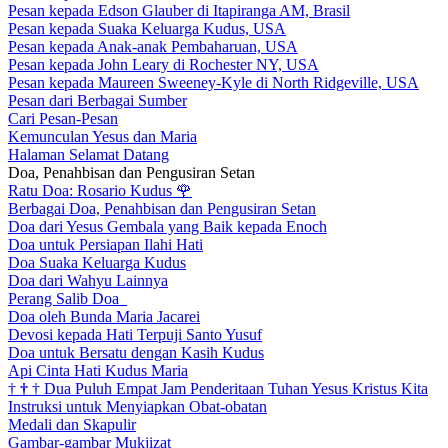
Pesan kepada Edson Glauber di Itapiranga AM, Brasil
Pesan kepada Suaka Keluarga Kudus, USA
Pesan kepada Anak-anak Pembaharuan, USA
Pesan kepada John Leary di Rochester NY, USA
Pesan kepada Maureen Sweeney-Kyle di North Ridgeville, USA
Pesan dari Berbagai Sumber
Cari Pesan-Pesan
Kemunculan Yesus dan Maria
Halaman Selamat Datang
Doa, Penahbisan dan Pengusiran Setan
Ratu Doa: Rosario Kudus
🌹
Berbagai Doa, Penahbisan dan Pengusiran Setan
Doa dari Yesus Gembala yang Baik kepada Enoch
Doa untuk Persiapan Ilahi Hati
Doa Suaka Keluarga Kudus
Doa dari Wahyu Lainnya
Perang Salib Doa
Doa oleh Bunda Maria Jacarei
Devosi kepada Hati Terpuji Santo Yusuf
Doa untuk Bersatu dengan Kasih Kudus
Api Cinta Hati Kudus Maria
†
†
†
Dua Puluh Empat Jam Penderitaan Tuhan Yesus Kristus Kita
Instruksi untuk Menyiapkan Obat-obatan
Medali dan Skapulir
Gambar-gambar Mukjizat