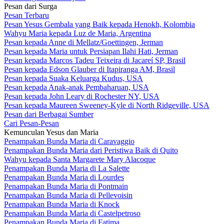
Pesan dari Surga
Pesan Terbaru
Pesan Yesus Gembala yang Baik kepada Henokh, Kolombia
Wahyu Maria kepada Luz de Maria, Argentina
Pesan kepada Anne di Mellatz/Goettingen, Jerman
Pesan kepada Maria untuk Persiapan Ilahi Hati, Jerman
Pesan kepada Marcos Tadeu Teixeira di Jacareí SP, Brasil
Pesan kepada Edson Glauber di Itapiranga AM, Brasil
Pesan kepada Suaka Keluarga Kudus, USA
Pesan kepada Anak-anak Pembaharuan, USA
Pesan kepada John Leary di Rochester NY, USA
Pesan kepada Maureen Sweeney-Kyle di North Ridgeville, USA
Pesan dari Berbagai Sumber
Cari Pesan-Pesan
Kemunculan Yesus dan Maria
Penampakan Bunda Maria di Caravaggio
Penampakan Bunda Maria dari Peristiwa Baik di Quito
Wahyu kepada Santa Margarete Mary Alacoque
Penampakan Bunda Maria di La Salette
Penampakan Bunda Maria di Lourdes
Penampakan Bunda Maria di Pontmain
Penampakan Bunda Maria di Pellevoisin
Penampakan Bunda Maria di Knock
Penampakan Bunda Maria di Castelpetroso
Penampakan Bunda Maria di Fatima