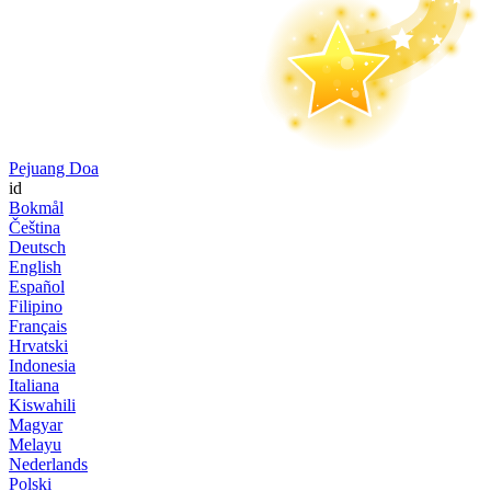
Pejuang Doa
id
Bokmål
Čeština
Deutsch
English
Español
Filipino
Français
Hrvatski
Indonesia
Italiana
Kiswahili
Magyar
Melayu
Nederlands
Polski