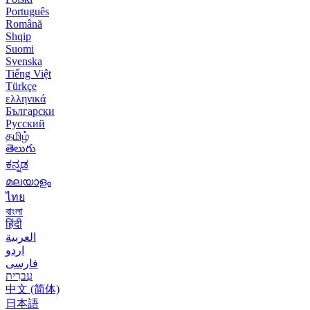
Português
Română
Shqip
Suomi
Svenska
Tiếng Việt
Türkçe
ελληνικά
Български
Русский
தமிழ்
తెలుగు
ಕನ್ನಡ
മലയാളം
ไทย
বাংলা
हिंदी
العربية
اردو
فارسی
עִברִית
中文 (简体)
日本語