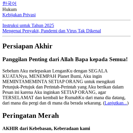
한국어
Hukum
Kebijakan Privasi
Instruksi untuk Tahun 2025
Mengenai Penyakit, Pandemi dan Virus Tak Dikenal
Persiapan Akhir
Panggilan Penting dari Allah Bapa kepada Semua!
Sebelum Aku melepaskan LenganKu dengan SEGALA
KUATANya, MENEMPAH Planet Bumi, Aku ingin
MEMINTAMEMINTA SETIAP ORANG untuk mengikuti
Petunjuk-Petujuk dan Perintah-Perintah yang Aku berikan dalam
Pesan ini karena Aku inginkan SETIAP ORANG, agar
TERSELAMAT dan kembali ke RumahKu dari mana dia datang,
dari mana dia pergi dan di mana dia berada sekarang.
(
Lanjutkan...
)
Peringatan Merah
AKHIR dari Kebebasan, Keberadaan kami