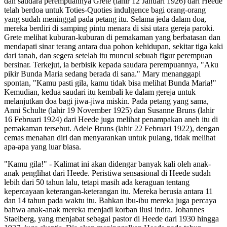
dan saudara perempuannya Grete (lahir 12 Januari 1926) dari Heede
telah berdoa untuk Toties-Quoties indulgence bagi orang-orang
yang sudah meninggal pada petang itu. Selama jeda dalam doa,
mereka berdiri di samping pintu menara di sisi utara gereja paroki.
Grete melihat kuburan-kuburan di pemakaman yang berbatasan dan
mendapati sinar terang antara dua pohon kehidupan, sekitar tiga kaki
dari tanah, dan segera setelah itu muncul sebuah figur perempuan
bersinar. Terkejut, ia berbisik kepada saudara perempuannya, "Aku
pikir Bunda Maria sedang berada di sana." Mary menanggapi
spontan, "Kamu pasti gila, kamu tidak bisa melihat Bunda Maria!"
Kemudian, kedua saudari itu kembali ke dalam gereja untuk
melanjutkan doa bagi jiwa-jiwa miskin. Pada petang yang sama,
Anni Schulte (lahir 19 November 1925) dan Susanne Bruns (lahir
16 Februari 1924) dari Heede juga melihat penampakan aneh itu di
pemakaman tersebut. Adele Bruns (lahir 22 Februari 1922), dengan
cemas menahan diri dan menyarankan untuk pulang, tidak melihat
apa-apa yang luar biasa.
"Kamu gila!" - Kalimat ini akan didengar banyak kali oleh anak-
anak penglihat dari Heede. Peristiwa sensasional di Heede sudah
lebih dari 50 tahun lalu, tetapi masih ada keraguan tentang
kepercayaan keterangan-keterangan itu. Mereka berusia antara 11
dan 14 tahun pada waktu itu. Bahkan ibu-ibu mereka juga percaya
bahwa anak-anak mereka menjadi korban ilusi indra. Johannes
Staelberg, yang menjabat sebagai pastor di Heede dari 1930 hingga