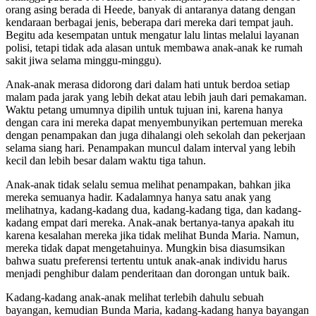
orang asing berada di Heede, banyak di antaranya datang dengan
kendaraan berbagai jenis, beberapa dari mereka dari tempat jauh.
Begitu ada kesempatan untuk mengatur lalu lintas melalui layanan
polisi, tetapi tidak ada alasan untuk membawa anak-anak ke rumah
sakit jiwa selama minggu-minggu).
Anak-anak merasa didorong dari dalam hati untuk berdoa setiap
malam pada jarak yang lebih dekat atau lebih jauh dari pemakaman.
Waktu petang umumnya dipilih untuk tujuan ini, karena hanya
dengan cara ini mereka dapat menyembunyikan pertemuan mereka
dengan penampakan dan juga dihalangi oleh sekolah dan pekerjaan
selama siang hari. Penampakan muncul dalam interval yang lebih
kecil dan lebih besar dalam waktu tiga tahun.
Anak-anak tidak selalu semua melihat penampakan, bahkan jika
mereka semuanya hadir. Kadalamnya hanya satu anak yang
melihatnya, kadang-kadang dua, kadang-kadang tiga, dan kadang-
kadang empat dari mereka. Anak-anak bertanya-tanya apakah itu
karena kesalahan mereka jika tidak melihat Bunda Maria. Namun,
mereka tidak dapat mengetahuinya. Mungkin bisa diasumsikan
bahwa suatu preferensi tertentu untuk anak-anak individu harus
menjadi penghibur dalam penderitaan dan dorongan untuk baik.
Kadang-kadang anak-anak melihat terlebih dahulu sebuah
bayangan, kemudian Bunda Maria, kadang-kadang hanya bayangan