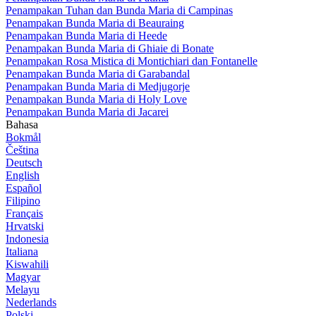
Penampakan Tuhan dan Bunda Maria di Campinas
Penampakan Bunda Maria di Beauraing
Penampakan Bunda Maria di Heede
Penampakan Bunda Maria di Ghiaie di Bonate
Penampakan Rosa Mistica di Montichiari dan Fontanelle
Penampakan Bunda Maria di Garabandal
Penampakan Bunda Maria di Medjugorje
Penampakan Bunda Maria di Holy Love
Penampakan Bunda Maria di Jacarei
Bahasa
Bokmål
Čeština
Deutsch
English
Español
Filipino
Français
Hrvatski
Indonesia
Italiana
Kiswahili
Magyar
Melayu
Nederlands
Polski