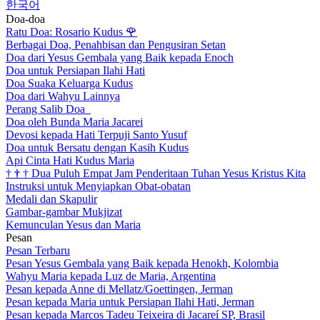
한국어
Doa-doa
Ratu Doa: Rosario Kudus
🌹
Berbagai Doa, Penahbisan dan Pengusiran Setan
Doa dari Yesus Gembala yang Baik kepada Enoch
Doa untuk Persiapan Ilahi Hati
Doa Suaka Keluarga Kudus
Doa dari Wahyu Lainnya
Perang Salib Doa
Doa oleh Bunda Maria Jacarei
Devosi kepada Hati Terpuji Santo Yusuf
Doa untuk Bersatu dengan Kasih Kudus
Api Cinta Hati Kudus Maria
†
†
†
Dua Puluh Empat Jam Penderitaan Tuhan Yesus Kristus Kita
Instruksi untuk Menyiapkan Obat-obatan
Medali dan Skapulir
Gambar-gambar Mukjizat
Kemunculan Yesus dan Maria
Pesan
Pesan Terbaru
Pesan Yesus Gembala yang Baik kepada Henokh, Kolombia
Wahyu Maria kepada Luz de Maria, Argentina
Pesan kepada Anne di Mellatz/Goettingen, Jerman
Pesan kepada Maria untuk Persiapan Ilahi Hati, Jerman
Pesan kepada Marcos Tadeu Teixeira di Jacareí SP, Brasil