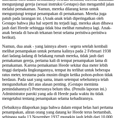
mengunjungi gereja (sesuai instruksi Gestapo) dan mengambil jalan
melalui pemakaman. Namun, mereka dilarang keras untuk
mengunjungi tempat penampakan di pemakaman. Mereka juga
patuh pada larangan ini. (Anak-anak telah diperingatkan oleh
Gestapo bahwa jika hal seperti itu terjadi lagi, mereka akan dibawa
jauh dari Heede sehingga tidak bisa melihat rumahnya lagi. Anak-
anak berada di bawah tekanan berat selama peristiwa-peristiwa
berikut).
Namun, dua anak - yang lainnya absen - segera setelah kembali
melihat penampakan untuk pertama kalinya pada 2 Februari 1938
dari ladang-ladang di belakang rumah mereka, tidak jauh dari
pemakaman gereja, pertama kali di tempat penampakan lama di
pemakaman. Karena pemakaman Heede sekitar dua meter lebih
tinggi daripada lingkungannya, tempat itu terlihat untuk beberapa
ratus meter, terutama pada musim dingin ketika pohon-pohon tidak
berdaun. Pada saat yang sama, imam setempat sebelumnya telah
mengundurkan diri atas alasan penting. (Gestapo meminta
pemindahannya!) Penerusnya belum tiba. (Penulis laporan ini.)
Administrator paroki yang ada di Heede pada waktu itu tidak
mengetahui tentang penampakan selama kehadirannya.
(Sebaiknya dilaporkan juga bahwa dalam empat belas hari pertama
penampakan, aliran orang yang datang ke Heede terus bertambah,
sehingga pada 13 November 1937 mungkin jauh lebih dari 10.000