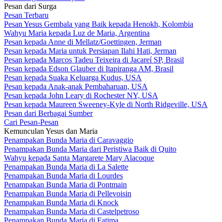
Pesan dari Surga
Pesan Terbaru
Pesan Yesus Gembala yang Baik kepada Henokh, Kolombia
Wahyu Maria kepada Luz de Maria, Argentina
Pesan kepada Anne di Mellatz/Goettingen, Jerman
Pesan kepada Maria untuk Persiapan Ilahi Hati, Jerman
Pesan kepada Marcos Tadeu Teixeira di Jacareí SP, Brasil
Pesan kepada Edson Glauber di Itapiranga AM, Brasil
Pesan kepada Suaka Keluarga Kudus, USA
Pesan kepada Anak-anak Pembaharuan, USA
Pesan kepada John Leary di Rochester NY, USA
Pesan kepada Maureen Sweeney-Kyle di North Ridgeville, USA
Pesan dari Berbagai Sumber
Cari Pesan-Pesan
Kemunculan Yesus dan Maria
Penampakan Bunda Maria di Caravaggio
Penampakan Bunda Maria dari Peristiwa Baik di Quito
Wahyu kepada Santa Margarete Mary Alacoque
Penampakan Bunda Maria di La Salette
Penampakan Bunda Maria di Lourdes
Penampakan Bunda Maria di Pontmain
Penampakan Bunda Maria di Pellevoisin
Penampakan Bunda Maria di Knock
Penampakan Bunda Maria di Castelpetroso
Penampakan Bunda Maria di Fatima