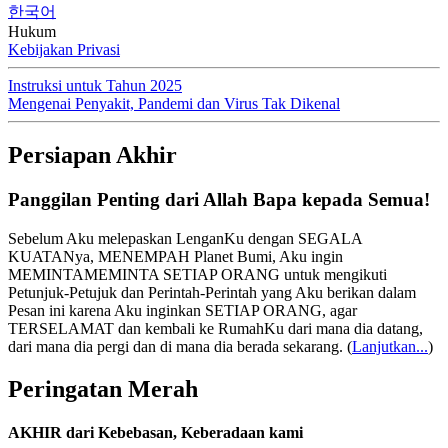
한국어
Hukum
Kebijakan Privasi
Instruksi untuk Tahun 2025
Mengenai Penyakit, Pandemi dan Virus Tak Dikenal
Persiapan Akhir
Panggilan Penting dari Allah Bapa kepada Semua!
Sebelum Aku melepaskan LenganKu dengan SEGALA
KUATANya, MENEMPAH Planet Bumi, Aku ingin
MEMINTAMEMINTA SETIAP ORANG untuk mengikuti
Petunjuk-Petujuk dan Perintah-Perintah yang Aku berikan dalam
Pesan ini karena Aku inginkan SETIAP ORANG, agar
TERSELAMAT dan kembali ke RumahKu dari mana dia datang,
dari mana dia pergi dan di mana dia berada sekarang.
(
Lanjutkan...
)
Peringatan Merah
AKHIR dari Kebebasan, Keberadaan kami