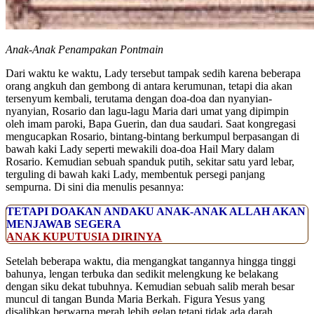
Anak-Anak Penampakan Pontmain
Dari waktu ke waktu, Lady tersebut tampak sedih karena beberapa
orang angkuh dan gembong di antara kerumunan, tetapi dia akan
tersenyum kembali, terutama dengan doa-doa dan nyanyian-
nyanyian, Rosario dan lagu-lagu Maria dari umat yang dipimpin
oleh imam paroki, Bapa Guerin, dan dua saudari. Saat kongregasi
mengucapkan Rosario, bintang-bintang berkumpul berpasangan di
bawah kaki Lady seperti mewakili doa-doa Hail Mary dalam
Rosario. Kemudian sebuah spanduk putih, sekitar satu yard lebar,
terguling di bawah kaki Lady, membentuk persegi panjang
sempurna. Di sini dia menulis pesannya:
TETAPI DOAKAN ANDAKU ANAK-ANAK ALLAH AKAN
MENJAWAB SEGERA
ANAK KUPUTUSIA DIRINYA
Setelah beberapa waktu, dia mengangkat tangannya hingga tinggi
bahunya, lengan terbuka dan sedikit melengkung ke belakang
dengan siku dekat tubuhnya. Kemudian sebuah salib merah besar
muncul di tangan Bunda Maria Berkah. Figura Yesus yang
disalibkan berwarna merah lebih gelap tetapi tidak ada darah