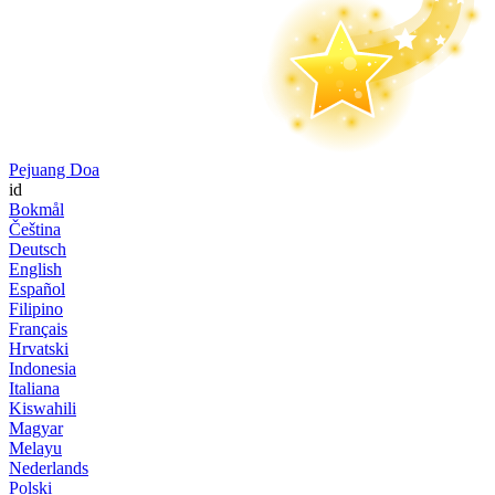
Pejuang Doa
id
Bokmål
Čeština
Deutsch
English
Español
Filipino
Français
Hrvatski
Indonesia
Italiana
Kiswahili
Magyar
Melayu
Nederlands
Polski