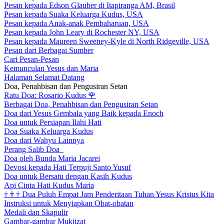
Pesan kepada Edson Glauber di Itapiranga AM, Brasil
Pesan kepada Suaka Keluarga Kudus, USA
Pesan kepada Anak-anak Pembaharuan, USA
Pesan kepada John Leary di Rochester NY, USA
Pesan kepada Maureen Sweeney-Kyle di North Ridgeville, USA
Pesan dari Berbagai Sumber
Cari Pesan-Pesan
Kemunculan Yesus dan Maria
Halaman Selamat Datang
Doa, Penahbisan dan Pengusiran Setan
Ratu Doa: Rosario Kudus
🌹
Berbagai Doa, Penahbisan dan Pengusiran Setan
Doa dari Yesus Gembala yang Baik kepada Enoch
Doa untuk Persiapan Ilahi Hati
Doa Suaka Keluarga Kudus
Doa dari Wahyu Lainnya
Perang Salib Doa
Doa oleh Bunda Maria Jacarei
Devosi kepada Hati Terpuji Santo Yusuf
Doa untuk Bersatu dengan Kasih Kudus
Api Cinta Hati Kudus Maria
†
†
†
Dua Puluh Empat Jam Penderitaan Tuhan Yesus Kristus Kita
Instruksi untuk Menyiapkan Obat-obatan
Medali dan Skapulir
Gambar-gambar Mukjizat