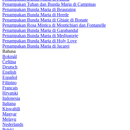
Penampakan Tuhan dan Bunda Maria di Campinas
Penampakan Bunda Maria di Beauraing
Penampakan Bunda Maria di Heede
Penampakan Bunda Maria di Ghiaie di Bonate
Penampakan Rosa Mistica di Montichiari dan Fontanelle
Penampakan Bunda Maria di Garabandal
Penampakan Bunda Maria di Medjugorje
Penampakan Bunda Maria di Holy Love
Penampakan Bunda Maria di Jacarei
Bahasa
Bokmål
Čeština
Deutsch
English
Español
Filipino
Français
Hrvatski
Indonesia
Italiana
Kiswahili
Magyar
Melayu
Nederlands
Polski