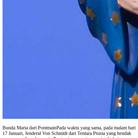
Bunda Maria dari PontmainPada waktu yang sama, pada malam hari
17 Januari, Jenderal Von Schmidt dari Tentara Prusia yang hendak