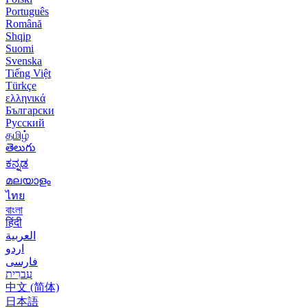
Português
Română
Shqip
Suomi
Svenska
Tiếng Việt
Türkçe
ελληνικά
Български
Русский
தமிழ்
తెలుగు
ಕನ್ನಡ
മലയാളം
ไทย
বাংলা
हिंदी
العربية
اردو
فارسی
עִברִית
中文 (简体)
日本語