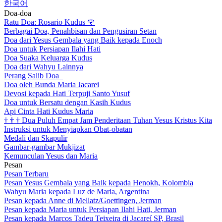
한국어
Doa-doa
Ratu Doa: Rosario Kudus
🌹
Berbagai Doa, Penahbisan dan Pengusiran Setan
Doa dari Yesus Gembala yang Baik kepada Enoch
Doa untuk Persiapan Ilahi Hati
Doa Suaka Keluarga Kudus
Doa dari Wahyu Lainnya
Perang Salib Doa
Doa oleh Bunda Maria Jacarei
Devosi kepada Hati Terpuji Santo Yusuf
Doa untuk Bersatu dengan Kasih Kudus
Api Cinta Hati Kudus Maria
†
†
†
Dua Puluh Empat Jam Penderitaan Tuhan Yesus Kristus Kita
Instruksi untuk Menyiapkan Obat-obatan
Medali dan Skapulir
Gambar-gambar Mukjizat
Kemunculan Yesus dan Maria
Pesan
Pesan Terbaru
Pesan Yesus Gembala yang Baik kepada Henokh, Kolombia
Wahyu Maria kepada Luz de Maria, Argentina
Pesan kepada Anne di Mellatz/Goettingen, Jerman
Pesan kepada Maria untuk Persiapan Ilahi Hati, Jerman
Pesan kepada Marcos Tadeu Teixeira di Jacareí SP, Brasil