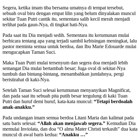
Segera, ketika imam tiba bersama umatnya di tempat tersebut,
sebuah oval biru dengan empat lilin yang belum dinyalakan muncul
sekitar Tuan Putri cantik itu, sementara salib kecil merah menjadi
terlihat pada gaun-Nya, di tingkat hati-Nya.
Pada saat itu Dia menjadi sedih. Sementara itu kerumunan mulai
berbicara tentang apa yang terjadi sambil kebisingan meningkat, lalu
pastor meminta semua untuk berdoa, dan Ibu Marie Edouarde mulai
mengucapkan Taman Suci.
Maka Tuan Putri mulai tersenyum dan segera doa menjadi lebih
semangat Dia mulai bertambah besar; Juga oval di sekitar-Nya
tumbuh dan bintang-bintang, menambahkan jumlahnya, pergi
beristirahat di kaki-Nya.
Setelah Taman Suci selesai kerumunan menyanyikan Magnificat,
dan pada saat itu sebuah pita putih besar tergulung di kaki Tuan
Putri dan huruf demi huruf, kata-kata muncul:
“Tetapi berdoalah
anak-anakku.”
Pada undangan imam semua berdoa Litani Maria dan kalimat pada
satu baris selesai:
“Allah akan menjawab segera.”
Kemudian Dia
memulai Inviolata, dan doa “O alma Mater Christi terkasih” dua kata
muncul di awal baris kedua:
“Anakku …”