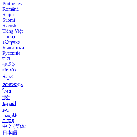
Português
Română
Shqip
Suomi
Svenska
Tiếng Việt
Türkçe
ελληνικά
Български
Русский
বাংলা
বதமிழ்
తెలుగు
ಕನ್ನಡ
മലയാളം
ไทย
हिंदी
العربية
اردو
فارسی
עִברִית
中文 (简体)
日本語