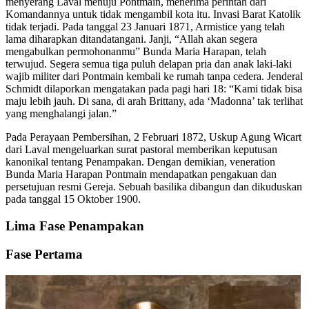
menyerang Laval menuju Pontmain, menerima perintah dari
Komandannya untuk tidak mengambil kota itu. Invasi Barat Katolik
tidak terjadi. Pada tanggal 23 Januari 1871, Armistice yang telah
lama diharapkan ditandatangani. Janji, “Allah akan segera
mengabulkan permohonanmu” Bunda Maria Harapan, telah
terwujud. Segera semua tiga puluh delapan pria dan anak laki-laki
wajib militer dari Pontmain kembali ke rumah tanpa cedera. Jenderal
Schmidt dilaporkan mengatakan pada pagi hari 18: “Kami tidak bisa
maju lebih jauh. Di sana, di arah Brittany, ada ‘Madonna’ tak terlihat
yang menghalangi jalan.”
Pada Perayaan Pembersihan, 2 Februari 1872, Uskup Agung Wicart
dari Laval mengeluarkan surat pastoral memberikan keputusan
kanonikal tentang Penampakan. Dengan demikian, veneration
Bunda Maria Harapan Pontmain mendapatkan pengakuan dan
persetujuan resmi Gereja. Sebuah basilika dibangun dan dikuduskan
pada tanggal 15 Oktober 1900.
Lima Fase Penampakan
Fase Pertama