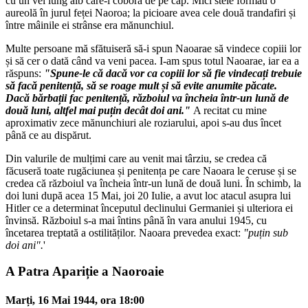
cu un vel lung alb care-i cobora de pe cap. Mici stele formau o
aureolă în jurul feței Naoroa; la picioare avea cele două trandafiri și
între mâinile ei strânse era mănunchiul.
Multe persoane mă sfătuiseră să-i spun Naoarae să vindece copiii lor
și să cer o dată când va veni pacea. I-am spus totul Naoarae, iar ea a
răspuns:
"Spune-le că dacă vor ca copiii lor să fie vindecați trebuie
să facă penitență, să se roage mult și să evite anumite păcate.
Dacă bărbații fac penitență, războiul va încheia într-un lună de
două luni, altfel mai puțin decât doi ani."
A recitat cu mine
aproximativ zece mănunchiuri ale roziarului, apoi s-au dus încet
până ce au dispărut.
Din valurile de mulțimi care au venit mai târziu, se credea că
făcuseră toate rugăciunea și penitența pe care Naoara le ceruse și se
credea că războiul va încheia într-un lună de două luni. În schimb, la
doi luni după acea 15 Mai, joi 20 Iulie, a avut loc atacul asupra lui
Hitler ce a determinat începutul declinului Germaniei și ulteriora ei
învinsă. Războiul s-a mai întins până în vara anului 1945, cu
încetarea treptată a ostilităților. Naoara prevedea exact:
"puțin sub
doi ani".
'
A Patra Apariție a Naoroaie
Marți, 16 Mai 1944, ora 18:00