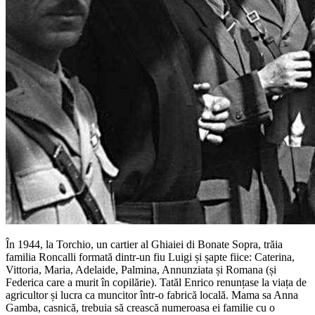
În 1944, la Torchio, un cartier al Ghiaiei di Bonate Sopra, trăia
familia Roncalli formată dintr-un fiu Luigi și șapte fiice: Caterina,
Vittoria, Maria, Adelaide, Palmina, Annunziata și Romana (și
Federica care a murit în copilărie). Tatăl Enrico renunțase la viața de
agricultor și lucra ca muncitor într-o fabrică locală. Mama sa Anna
Gamba, casnică, trebuia să crească numeroasa ei familie cu o