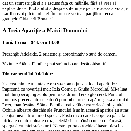
dat un scurt strigăt și s-a ascuns fața cu mâinile, fără să vrea să
explice de ce. Probabil știa despre suferințele pe care această vocație
i-ar fi costat prietenului ei. În timp ce vestea aparițiilor trecea
granițele Ghiaie di Bonate.'
A Treia Apariție a Maicii Domnului
Luni, 15 mai 1944, ora 18:00
Prezență: Adelaide, 2 prietene și aproximativ o sută de oameni
Viziune: Sfânta Familie (mai strălucitoare decât obișnuit)
Din carnetul lui Adelaide:
'Câteva minute înainte de ora șase, am ajuns la locul aparițiilor
împreună cu tovarășii mei: Itala Corna și Giulia Marcolini. Mi-a luat
mult timp să ajung acolo pentru că drumul era aglomerat. Punctul
luminos precedat de cele două porumbei mici a apărut și s-a apropiat
încet, manifestând Sfânta Familie mai strălucitoare decât obișnuită.
Ochiile albastru deschis ale Pruncului Isus în această apariție au atras
atenția mea într-un mod special. Fusta mică care-l acoperea până la
picioare era de culoarea roz, netedă și asemănătoare cu o cămașă,
spargată cu mici stele aurii. Naoara purta o rochie albastru deschis