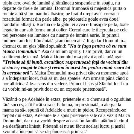
triplu cerc oval de lumină și rămâneau suspendate în spațiu, nu
departe de firele de lumină. Domnul frumoasă și majestică purta o
rochie albă și un mantiu albastru; pe brațul drept avea coroana
rozariului format din perle albe; pe picioarele goale avea două
trandafiri albaștri. Rochia de la gâtul ei avea o finisaj de perlă, toate
legate în aur sub forma unui colier. Cercul care le încercuia pe cele
trei persoane era luminos cu nuanțe de lumină aurie. În primul
moment am fost frământată și am încercat să fug; dar Domnul m-a
chemat cu un glas blând spunând:
"Nu te fuga pentru că eu sunt
Maica Domnului!"
Așa că mi-am oprit și l-am privit, dar cu un
sentiment de teamă. Maica Domnului m-a privat apoi a adăugat:
"Trebuie să fii bună, ascultător, respectuoasă față de vecinul tău
și sincer; roagă-te bine și revino în acest loc pentru nouă seara tot
la aceasta oră".
Maica Domnului m-a privat câteva momente apoi
s-a îndepărtat încet, fără să-mi dea spatele. Am urmărit până când o
nor albicioasă le-a scos din vedere. Pruncul Iisus și Sfântul Iosif nu
au vorbit; mi-au privit doar cu un expresie prietenoasă".
Văzând-o pe Adelaide în extaz, prietenele ei o chemau și o zguduiau
fără succes, atât încât sora ei Palmina, impresionată, a alergat la
mama sa să-i spună că Adelaide a murit în picior. Recuperându-se
treptat din extaz, Adelaide le-a spus prietenele sale că a văzut Maica
Domnului, dar nu a vorbit despre aceasta în familie, atât încât cinul
s-a desfășurat liniștit. Prietenii ei nu au făcut același lucru și astfel
zvonul a început să se răspândească prin sat.'