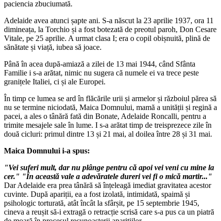
paciencia zbuciumată.
Adelaide avea atunci șapte ani. S-a născut la 23 aprilie 1937, ora 11
dimineața, la Torchio și a fost botezată de preotul paroh, Don Cesare
Vitale, pe 25 aprilie. A urmat clasa I; era o copil obișnuită, plină de
sănătate și viață, iubea să joace.
Până în acea după-amiază a zilei de 13 mai 1944, când Sfânta
Familie i s-a arătat, nimic nu sugera că numele ei va trece peste
granițele Italiei, ci și ale Europei.
În timp ce lumea se ard în flăcările urii și armelor și războiul părea să
nu se termine niciodată, Maica Domnului, mamă a unității și regină a
pacei, a ales o tânără fată din Bonate, Adelaide Roncalli, pentru a
trimite mesajele sale în lume. I s-a arătat timp de treisprezece zile în
două cicluri: primul dintre 13 și 21 mai, al doilea între 28 și 31 mai.
Maica Domnului i-a spus:
"Vei suferi mult, dar nu plânge pentru că apoi vei veni cu mine la
cer." "În această vale a adevăratele dureri vei fi o mică martir..."
Dar Adelaide era prea tânără să înțeleagă imediat gravitatea acestor
cuvinte. După apariții, ea a fost izolată, intimidată, spaimă și
psihologic torturată, atât încât la sfârșit, pe 15 septembrie 1945,
cineva a reușit să-i extragă o retracție scrisă care s-a pus ca un piatră
de moară în procesul recunoașterii aparițiilor.