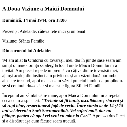
A Doua Viziune a Maicii Domnului
Duminică, 14 mai 1944, ora 18:00
Prezență: Adelaide, câteva fete mici și un băiat
Viziune: Sfânta Familie
Din carnetul lui Adelaide:
'M-am aflat la Oratoriu cu tovarășii mei, dar în jur de șase seara am
simțit o mare dorință să alerg la locul unde Maica Domnului m-a
invitat. Am plecat repede împreună cu câțiva dintre tovarășii mei;
ajunși acolo, din instinct am privit sus și am văzut două porumbei
albastre trecând, apoi mai sus am văzut punctul luminos apropiindu-
se și conturându-se clar și majestic figura Sfintei Familii.
Începutul au zâmbit către mine, apoi Maica Domnului mi-a repetat
ceea ce m-a spus ieri:
"Trebuie să fii bună, ascultătoare, sinceră și
să rugi bine, respectuoasă față de vecin. Între vârsta ta de 14 și 15
ani vei deveni o Soră Sacramentină. Vei suferi mult, dar nu
plânge, pentru că apoi vei veni cu mine la Cer!"
Apoi s-a dus încet
și a dispărut așa cum făcuse seara trecută.