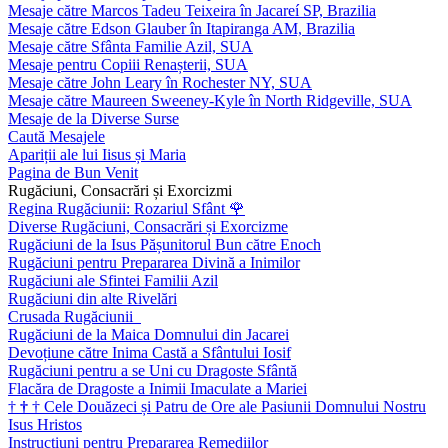
Mesaje către Marcos Tadeu Teixeira în Jacareí SP, Brazilia
Mesaje către Edson Glauber în Itapiranga AM, Brazilia
Mesaje către Sfânta Familie Azil, SUA
Mesaje pentru Copiii Renașterii, SUA
Mesaje către John Leary în Rochester NY, SUA
Mesaje către Maureen Sweeney-Kyle în North Ridgeville, SUA
Mesaje de la Diverse Surse
Caută Mesajele
Apariții ale lui Iisus și Maria
Pagina de Bun Venit
Rugăciuni, Consacrări și Exorcizmi
Regina Rugăciunii: Rozariul Sfânt
🌹
Diverse Rugăciuni, Consacrări și Exorcizme
Rugăciuni de la Isus Pășunitorul Bun către Enoch
Rugăciuni pentru Prepararea Divină a Inimilor
Rugăciuni ale Sfintei Familii Azil
Rugăciuni din alte Rivelări
Crusada Rugăciunii
Rugăciuni de la Maica Domnului din Jacarei
Devoțiune către Inima Castă a Sfântului Iosif
Rugăciuni pentru a se Uni cu Dragoste Sfântă
Flacăra de Dragoste a Inimii Imaculate a Mariei
†
†
†
Cele Douăzeci și Patru de Ore ale Pasiunii Domnului Nostru
Isus Hristos
Instrucțiuni pentru Prepararea Remediilor