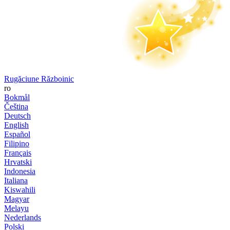
Rugăciune Războinic
ro
Bokmål
Čeština
Deutsch
English
Español
Filipino
Français
Hrvatski
Indonesia
Italiana
Kiswahili
Magyar
Melayu
Nederlands
Polski