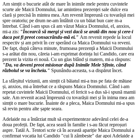
Am simțit o bucurie atât de mare în inimile mele pentru cuvintele
scurte ale Maicii Domnului, iar amintirea prezenței sale dulce era
clară și precisă în mintea mea. Am revenit împreună cu tovarășii mei
spre oratoriu; pe drum ne-am întâlnit cu un băiat bun care m-a
întrebat. Când i-am spus că am văzut Maica Domnului, el, anxios,
mi-a zis:
"Încearcă să mergi și vezi dacă se arată din nou și cere-i
daca pot fi preot consacrându-mă ei."
Am revenit repede la locul
respectiv și am privit în cer sperând ca Maica Domnului va reveni.
De fapt, după câteva minute, frumoasa prezență a Maicii Domnului
s-a arătat din nou, căreia i-am exprimat dorința lui Candido, care era
prezent la vizita ei nouă. Cu un glas blând și matern, mi-a răspuns:
"Da, va deveni preot misionar după Inimile Mele Sfinte, când
războiul se va încheia."
Spunându-aceasta, s-a dispărut încet.
La sfârșitul viziunii, am simțit că băiatul mi-a tras pe fata de mătase
și, anxios, mi-a întrebat ce a răspuns Maica Domnului. Când i-am
repetat cuvintele Maicii Domnului, el fericit s-a dus să-i spună mamii
sale. Am revenit acasă împreună cu tovarășii mei și în inima mea am
simțit o mare bucurie. Înainte de a pleca, Maica Domnului mi-a spus
să revin pentru alte șapte seara.
Adelaide nu a întârziat mult să experimenteze adevărul celei de-a
doua profeții. De fapt, acea seară în familie i s-au făcut reproșuri
aspre. Tatăl A. Tentori scrie că în această apariție Maica Domnului a
confirmat vocatia lui Candido "cui îi zâmbește" dar apoi Adelaide a