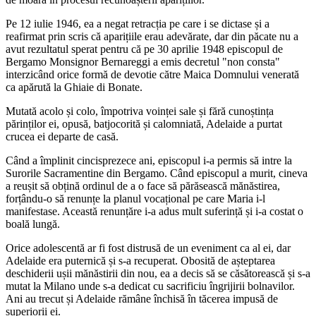
Pe 12 iulie 1946, ea a negat retracția pe care i se dictase și a
reafirmat prin scris că aparițiile erau adevărate, dar din păcate nu a
avut rezultatul sperat pentru că pe 30 aprilie 1948 episcopul de
Bergamo Monsignor Bernareggi a emis decretul "non consta"
interzicând orice formă de devotie către Maica Domnului venerată
ca apărută la Ghiaie di Bonate.
Mutată acolo și colo, împotriva voinței sale și fără cunoștința
părinților ei, opusă, batjocorită și calomniată, Adelaide a purtat
crucea ei departe de casă.
Când a împlinit cincisprezece ani, episcopul i-a permis să intre la
Surorile Sacramentine din Bergamo. Când episcopul a murit, cineva
a reușit să obțină ordinul de a o face să părăsească mănăstirea,
forțându-o să renunțe la planul vocațional pe care Maria i-l
manifestase. Această renunțăre i-a adus mult suferință și i-a costat o
boală lungă.
Orice adolescentă ar fi fost distrusă de un eveniment ca al ei, dar
Adelaide era puternică și s-a recuperat. Obosită de așteptarea
deschiderii ușii mănăstirii din nou, ea a decis să se căsătorească și s-a
mutat la Milano unde s-a dedicat cu sacrificiu îngrijirii bolnavilor.
Ani au trecut și Adelaide rămâne închisă în tăcerea impusă de
superiorii ei.