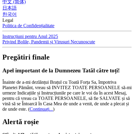
中文 (简体)
日本語
한국어
Legal
Politica de Confidențialitate
Instrucțiuni pentru Anul 2025
Privind Bolile, Pandemii și Virusuri Necunoscute
Pregătiri finale
Apel important de la Dumnezeu Tatăl către toți!
Înainte de a-mi dezlănțui Brațul cu Toată Forța Sa, împotriva
Planetei Pământ, vreau să INVITEZ TOATE PERSOANELE să-mi
urmeze Indicațiile și Instrucțiunile pe care le voi da în acest Mesaj,
pentru că vreau ca TOATE PERSOANELE, să fie SALVATE și să
vină să se Întoarcă în Casa Mea de unde a venit, de unde a plecat și
de unde este.
(
Continuați...
)
Alertă roșie