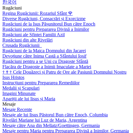
한국어
Rugăciuni
Regina Rugăciunii: Rozariul Sfânt
🌹
Diverse Rugăciuni, Consacrări și Exorcizme
Rugăciuni de la Isus Pășunitorul Bun către Enoch
Rugăciuni pentru Prepararea Divină a Inimilor
Rugăciuni ale Sfintei Familii Azil
Rugăciuni din alte Rivelări
Crusada Rugăciunii
Rugăciuni de la Maica Domnului din Jacarei
Devoțiune către Inima Castă a Sfântului Iosif
Rugăciuni pentru a se Uni cu Dragoste Sfântă
Flacăra de Dragoste a Inimii Imaculate a Mariei
†
†
†
Cele Douăzeci și Patru de Ore ale Pasiunii Domnului Nostru
Isus Hristos
Instrucțiuni pentru Prepararea Remediilor
Medalii și Scapulari
Imagini Minunate
Apariții ale lui Iisus și Maria
Mesaje
Mesaje Recente
Mesaje ale lui Iisus Păstorul Bun către Enoch, Columbia
Rivelări Mariane lui Luz de Maria, Argentina
Mesaje către Ana din Mellatz/Goettingen, Germania
Mesaje pentru Maria pentru Prepararea Divină a Inimilor, Germania