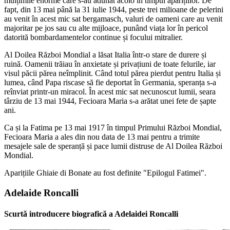
mulțimile enorme care s-au adunat acolo în timpul aparițiilor. De
fapt, din 13 mai până la 31 iulie 1944, peste trei milioane de pelerini
au venit în acest mic sat bergamasch, valuri de oameni care au venit
majoritar pe jos sau cu alte mijloace, punând viața lor în pericol
datorită bombardamentelor continue și focului mitralier.
Al Doilea Război Mondial a lăsat Italia într-o stare de durere și
ruină. Oamenii trăiau în anxietate și privațiuni de toate felurile, iar
visul păcii părea neîmplinit. Când totul părea pierdut pentru Italia și
lumea, când Papa riscase să fie deportat în Germania, speranța s-a
reînviat printr-un miracol. În acest mic sat necunoscut lumii, seara
târziu de 13 mai 1944, Fecioara Maria s-a arătat unei fete de șapte
ani.
Ca și la Fatima pe 13 mai 1917 în timpul Primului Război Mondial,
Fecioara Maria a ales din nou data de 13 mai pentru a trimite
mesajele sale de speranță și pace lumii distruse de Al Doilea Război
Mondial.
Aparițiile Ghiaie di Bonate au fost definite "Epilogul Fatimei".
Adelaide Roncalli
Scurtă introducere biografică a Adelaidei Roncalli