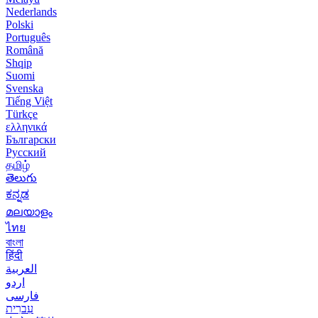
Nederlands
Polski
Português
Română
Shqip
Suomi
Svenska
Tiếng Việt
Türkçe
ελληνικά
Български
Русский
தமிழ்
తెలుగు
ಕನ್ನಡ
മലയാളം
ไทย
বাংলা
हिंदी
العربية
اردو
فارسی
עִברִית