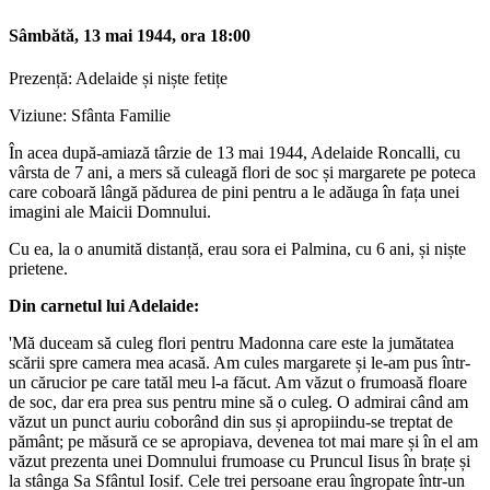
Sâmbătă, 13 mai 1944, ora 18:00
Prezență: Adelaide și niște fetițe
Viziune: Sfânta Familie
În acea după-amiază târzie de 13 mai 1944, Adelaide Roncalli, cu
vârsta de 7 ani, a mers să culeagă flori de soc și margarete pe poteca
care coboară lângă pădurea de pini pentru a le adăuga în fața unei
imagini ale Maicii Domnului.
Cu ea, la o anumită distanță, erau sora ei Palmina, cu 6 ani, și niște
prietene.
Din carnetul lui Adelaide:
'Mă duceam să culeg flori pentru Madonna care este la jumătatea
scării spre camera mea acasă. Am cules margarete și le-am pus într-
un cărucior pe care tatăl meu l-a făcut. Am văzut o frumoasă floare
de soc, dar era prea sus pentru mine să o culeg. O admirai când am
văzut un punct auriu coborând din sus și apropiindu-se treptat de
pământ; pe măsură ce se apropiava, devenea tot mai mare și în el am
văzut prezenta unei Domnului frumoase cu Pruncul Iisus în brațe și
la stânga Sa Sfântul Iosif. Cele trei persoane erau îngropate într-un