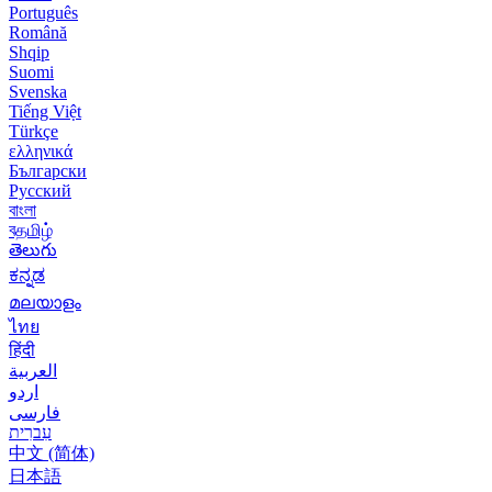
Português
Română
Shqip
Suomi
Svenska
Tiếng Việt
Türkçe
ελληνικά
Български
Русский
বাংলা
বதமிழ்
తెలుగు
ಕನ್ನಡ
മലയാളം
ไทย
हिंदी
العربية
اردو
فارسی
עִברִית
中文 (简体)
日本語