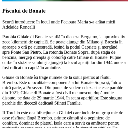
Piscului de Bonate
Scurtă introducere în locul unde Fecioara Maria s-a arătat micii
Adelaide Roncalli
Parohia Ghiaie di Bonate se află în dieceza Bergamo, la aproximativ
zece kilometri de capitală. Se poate ajunge din Milano și Brescia în
aproape o oră pe autostradă, ieșind la podul Capriate și mergând
spre Ponte San Pietro. La rotonda Bonate Sopra, după stația de
benzină, mergeți dreapta și coborâți către Ghiaie di Bonate. Puține
curbe în străzile satului și ajungeți la locul aparițiilor din 1944 unde a
fost ridicat un capelă în amintire.
Ghiaie di Bonate își trage numele de la solul pietros al râului
Brembo. Este o localitate componentă a lui Bonate Sopra și, într-o
mică parte, a Presezzo. Din punct de vedere ecleziastic este parohie
din 1921; Ghiaie di Bonate a fost civil recunoscut, după multe
dispute, pe data de 29 martie 1944, în seara aparițiilor. Este singura
parohie din dieceză dedicată Sfintei Familie.
Il Torchio este o subfracțiune a Ghiaiei care include un grup mic de
case răsfirate lângă Brembo, printre câmpii și o pepiniere de
conifere, dominat de platoul Isola care a servit ca amfiteatr pentru