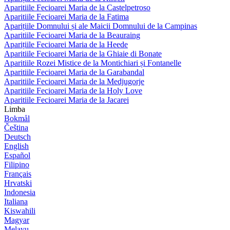
Aparitiile Fecioarei Maria de la Castelpetroso
Aparitiile Fecioarei Maria de la Fatima
Aparițiile Domnului și ale Maicii Domnului de la Campinas
Aparitiile Fecioarei Maria de la Beauraing
Aparițiile Fecioarei Maria de la Heede
Aparitiile Fecioarei Maria de la Ghiaie di Bonate
Aparitiile Rozei Mistice de la Montichiari și Fontanelle
Aparitiile Fecioarei Maria de la Garabandal
Aparitiile Fecioarei Maria de la Medjugorje
Aparitiile Fecioarei Maria de la Holy Love
Aparitiile Fecioarei Maria de la Jacarei
Limba
Bokmål
Čeština
Deutsch
English
Español
Filipino
Français
Hrvatski
Indonesia
Italiana
Kiswahili
Magyar
Melayu