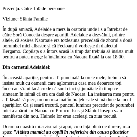
Prezență: Către 150 de persoane
Viziune: Sfânta Familie
În după-amiază, Adelaide a mers la oratoriu unde i s-a întrebat de
către Soră Concetta despre apariții. Adelaide a dezvăluit, printre
altele, că sosirea Naoroaie era totdeauna precedată de zborul a două
porumbei mici albastre și că Fecioara îi vorbește în dialectul
Bergamo. Copilața s-a întors acasă la timp dar trebuia să insista mult
pentru a putea merge la întâlnirea cu Naoara fixată la ora 18:00.
Din carnetul Adelaidei:
'În această apariție, pentru a fi punctuală la orele mele, trebuia să
insista mult cu oamenii care aglomerau casa mea deoarece toți
încercau să-mi facă crede că sunt cinci și jumătate în timp ce
simțeam în inimă că era ora dată de Naoara. La insistarea mea pentru
a fi lăsată să plec, un om m-a luat în brațele sale și mă duce la locul
aparițiilor. Ca și seară trecută, punctul luminos precedat de porumbei
mici a apărut iar Naoara cu Pruncul Isus și Sfântul Ioseph s-au
manifestat din nou. Hainele lor erau aceleași ca ziua trecută.
Doamna noastră mi-a zisurat și apoi, cu o față plină de durere, m-a
spus:
"Atâtea mamici au copiii în nefericire din cauza păcatelor