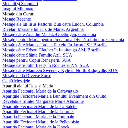
Medalii și Scapulari
Imagini Minunate
Mesaje din Ceruri
Mesaje Recente
Mesaje ale lui Iisus Păstorul Bun către Enoch, Columbia
Rivelări Mariane lui Luz de Maria, Argentina
Mesaje către Ana din Mellatz/Goettingen, Germania
Mesaje pentru Maria pentru Prepararea Divină a Inimilor, Germania
Mesaje către Marcos Tadeu Teixeira în Jacareí SP, Brazilia
Mesaje către Edson Glauber în Itapiranga AM, Brazilia
Mesaje către Sfânta Familie Azil, SUA
Mesaje pentru Copiii Renașterii, SUA
Mesaje către John Leary în Rochester NY, SUA
Mesaje către Maureen Sweeney-Kyle în North Ridgeville, SUA
Mesaje de la Diverse Surse
Caută Mesajele
Apariții ale lui Iisus și Maria
Apariția Fecioarei Maria de la Caravaggio
Aparițiile Fecioarei Maria a Bunului Eveniment din Quito
Revelatiile Sfintei Margarete Marie Alacoque
Aparitiile Fecioarei Maria de la La Salette
Aparitiile Fecioarei Maria de la Lourdes
Apariția Fecioarei Maria de la Pontmain
Aparitiile Fecioarei Maria de la Pellevoisin
Apariția Fecioarei Maria de la Knock