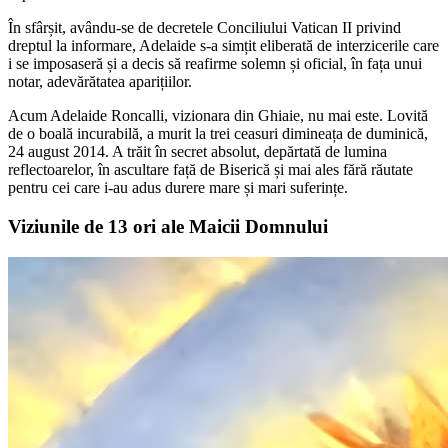
În sfârșit, avându-se de decretele Conciliului Vatican II privind
dreptul la informare, Adelaide s-a simțit eliberată de interzicerile care
i se imposaseră și a decis să reafirme solemn și oficial, în fața unui
notar, adevărătatea aparițiilor.
Acum Adelaide Roncalli, vizionara din Ghiaie, nu mai este. Lovită
de o boală incurabilă, a murit la trei ceasuri dimineața de duminică,
24 august 2014. A trăit în secret absolut, depărtată de lumina
reflectoarelor, în ascultare față de Biserică și mai ales fără răutate
pentru cei care i-au adus durere mare și mari suferințe.
Viziunile de 13 ori ale Maicii Domnului