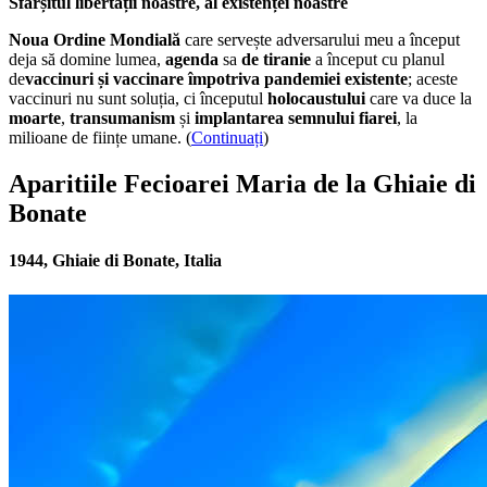
Sfârșitul libertății noastre, al existenței noastre
Noua Ordine Mondială
care servește adversarului meu a început
deja să domine lumea,
agenda
sa
de tiranie
a început cu planul
de
vaccinuri și vaccinare împotriva pandemiei existente
; aceste
vaccinuri nu sunt soluția, ci începutul
holocaustului
care va duce la
moarte
,
transumanism
și
implantarea semnului fiarei
, la
milioane de ființe umane. (
Continuați
)
Aparitiile Fecioarei Maria de la Ghiaie di
Bonate
1944, Ghiaie di Bonate, Italia