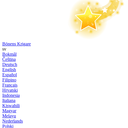
Bönens Krigare
sv
Bokmål
Čeština
Deutsch
English
Español
Filipino
Français
Hrvatski
Indonesia
Italiana
Kiswahili
Magyar
Melayu
Nederlands
Polski