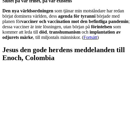
Slutet på vår frihet, på vår existens
Den nya världsordningen
som tjänar min motståndare har redan
börjat dominera världen, dess
agenda för tyranni
började med
planen för
vacciner och vaccination mot den befintliga pandemin
;
dessa vacciner är inte lösningen, utan början på
förintelsen
som
kommer att leda till
död
,
transhumanism
och
implantation av
odjurets märke
, till miljontals människor. (
Fortsätt
)
Jesus den gode herdens meddelanden till
Enoch, Colombia