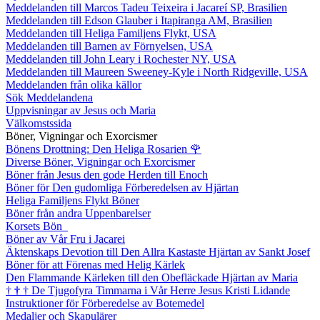
Meddelanden till Marcos Tadeu Teixeira i Jacareí SP, Brasilien
Meddelanden till Edson Glauber i Itapiranga AM, Brasilien
Meddelanden till Heliga Familjens Flykt, USA
Meddelanden till Barnen av Förnyelsen, USA
Meddelanden till John Leary i Rochester NY, USA
Meddelanden till Maureen Sweeney-Kyle i North Ridgeville, USA
Meddelanden från olika källor
Sök Meddelandena
Uppvisningar av Jesus och Maria
Välkomstssida
Böner, Vigningar och Exorcismer
Bönens Drottning: Den Heliga Rosarien
🌹
Diverse Böner, Vigningar och Exorcismer
Böner från Jesus den gode Herden till Enoch
Böner för Den gudomliga Förberedelsen av Hjärtan
Heliga Familjens Flykt Böner
Böner från andra Uppenbarelser
Korsets Bön
Böner av Vår Fru i Jacarei
Äktenskaps Devotion till Den Allra Kastaste Hjärtan av Sankt Josef
Böner för att Förenas med Helig Kärlek
Den Flammande Kärleken till den Obefläckade Hjärtan av Maria
†
†
†
De Tjugofyra Timmarna i Vår Herre Jesus Kristi Lidande
Instruktioner för Förberedelse av Botemedel
Medaljer och Skapulärer