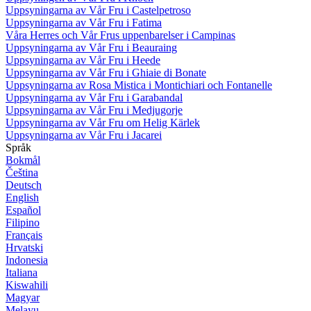
Uppsyningarna av Vår Fru i Castelpetroso
Uppsyningarna av Vår Fru i Fatima
Våra Herres och Vår Frus uppenbarelser i Campinas
Uppsyningarna av Vår Fru i Beauraing
Uppsyningarna av Vår Fru i Heede
Uppsyningarna av Vår Fru i Ghiaie di Bonate
Uppsyningarna av Rosa Mistica i Montichiari och Fontanelle
Uppsyningarna av Vår Fru i Garabandal
Uppsyningarna av Vår Fru i Medjugorje
Uppsyningarna av Vår Fru om Helig Kärlek
Uppsyningarna av Vår Fru i Jacarei
Språk
Bokmål
Čeština
Deutsch
English
Español
Filipino
Français
Hrvatski
Indonesia
Italiana
Kiswahili
Magyar
Melayu