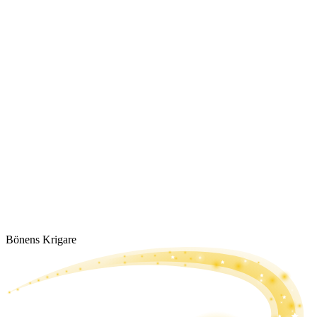
Bönens Krigare