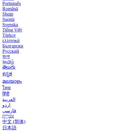
Português
Română
Shqip
Suomi
Svenska
Tiếng Việt
Türkçe
ελληνικά
Български
Русский
বাংলা
বதமிழ்
తెలుగు
ಕನ್ನಡ
മലയാളം
ไทย
हिंदी
العربية
اردو
فارسی
עִברִית
中文 (简体)
日本語