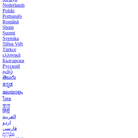
Nederlands
Polski
Português
Română
Shqip
Suomi
Svenska
Tiếng Việt
Türkçe
ελληνικά
Български
Русский
தமிழ்
తెలుగు
ಕನ್ನಡ
മലയാളം
ไทย
বাংলা
हिंदी
العربية
اردو
فارسی
עִברִית