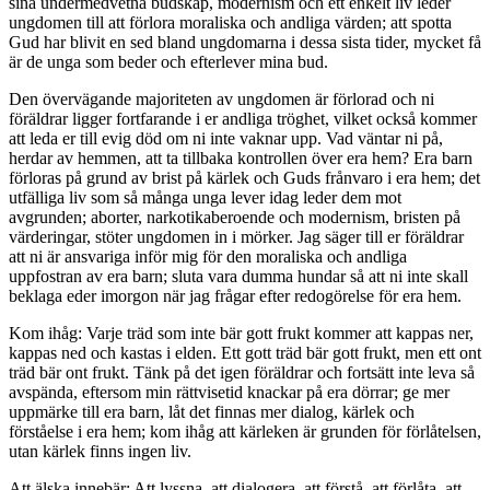
sina undermedvetna budskap, modernism och ett enkelt liv leder
ungdomen till att förlora moraliska och andliga värden; att spotta
Gud har blivit en sed bland ungdomarna i dessa sista tider, mycket få
är de unga som beder och efterlever mina bud.
Den övervägande majoriteten av ungdomen är förlorad och ni
föräldrar ligger fortfarande i er andliga tröghet, vilket också kommer
att leda er till evig död om ni inte vaknar upp. Vad väntar ni på,
herdar av hemmen, att ta tillbaka kontrollen över era hem? Era barn
förloras på grund av brist på kärlek och Guds frånvaro i era hem; det
utfälliga liv som så många unga lever idag leder dem mot
avgrunden; aborter, narkotikaberoende och modernism, bristen på
värderingar, stöter ungdomen in i mörker. Jag säger till er föräldrar
att ni är ansvariga inför mig för den moraliska och andliga
uppfostran av era barn; sluta vara dumma hundar så att ni inte skall
beklaga eder imorgon när jag frågar efter redogörelse för era hem.
Kom ihåg: Varje träd som inte bär gott frukt kommer att kappas ner,
kappas ned och kastas i elden. Ett gott träd bär gott frukt, men ett ont
träd bär ont frukt. Tänk på det igen föräldrar och fortsätt inte leva så
avspända, eftersom min rättvisetid knackar på era dörrar; ge mer
uppmärke till era barn, låt det finnas mer dialog, kärlek och
förståelse i era hem; kom ihåg att kärleken är grunden för förlåtelsen,
utan kärlek finns ingen liv.
Att älska innebär: Att lyssna, att dialogera, att förstå, att förlåta, att