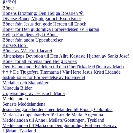
한국어
Böner
Bönens Drottning: Den Heliga Rosarien
🌹
Diverse Böner, Vigningar och Exorcismer
Böner från Jesus den gode Herden till Enoch
Böner för Den gudomliga Förberedelsen av Hjärtan
Heliga Familjens Flykt Böner
Böner från andra Uppenbarelser
Korsets Bön
Böner av Vår Fru i Jacarei
Äktenskaps Devotion till Den Allra Kastaste Hjärtan av Sankt Josef
Böner för att Förenas med Helig Kärlek
Den Flammande Kärleken till den Obefläckade Hjärtan av Maria
†
†
†
De Tjugofyra Timmarna i Vår Herre Jesus Kristi Lidande
Instruktioner för Förberedelse av Botemedel
Medaljer och Skapulärer
Miracula Bilder
Uppvisningar av Jesus och Maria
Meddelanden
Senaste Meddelandena
Jesus den gode herdens meddelanden till Enoch, Colombia
Marianska uppenbarelser för Luz de Maria, Argentina
Meddelanden till Anne i Mellatz/Goettingen, Tyskland
Meddelanden till Maria om Den gudomliga Förberedelsen av
Hjärtan, Tyskland