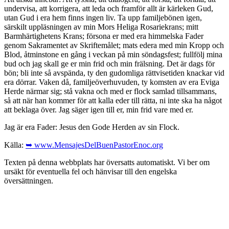
undervisa, att korrigera, att leda och framför allt är kärleken Gud,
utan Gud i era hem finns ingen liv. Ta upp familjebönen igen,
särskilt uppläsningen av min Mors Heliga Rosariekrans; mitt
Barmhärtighetens Krans; försona er med era himmelska Fader
genom Sakramentet av Skriftemålet; mats edera med min Kropp och
Blod, åtminstone en gång i veckan på min söndagsfest; fullfölj mina
bud och jag skall ge er min frid och min frälsning. Det är dags för
bön; bli inte så avspända, ty den gudomliga rättvisetiden knackar vid
era dörrar. Vaken då, familjeöverhuvuden, ty komsten av era Eviga
Herde närmar sig; stå vakna och med er flock samlad tillsammans,
så att när han kommer för att kalla eder till rätta, ni inte ska ha något
att beklaga över. Jag säger igen till er, min frid vare med er.
Jag är era Fader: Jesus den Gode Herden av sin Flock.
Källa:
➥ www.MensajesDelBuenPastorEnoc.org
Texten på denna webbplats har översatts automatiskt. Vi ber om
ursäkt för eventuella fel och hänvisar till den engelska
översättningen.