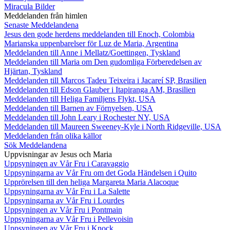
Miracula Bilder
Meddelanden från himlen
Senaste Meddelandena
Jesus den gode herdens meddelanden till Enoch, Colombia
Marianska uppenbarelser för Luz de Maria, Argentina
Meddelanden till Anne i Mellatz/Goettingen, Tyskland
Meddelanden till Maria om Den gudomliga Förberedelsen av
Hjärtan, Tyskland
Meddelanden till Marcos Tadeu Teixeira i Jacareí SP, Brasilien
Meddelanden till Edson Glauber i Itapiranga AM, Brasilien
Meddelanden till Heliga Familjens Flykt, USA
Meddelanden till Barnen av Förnyelsen, USA
Meddelanden till John Leary i Rochester NY, USA
Meddelanden till Maureen Sweeney-Kyle i North Ridgeville, USA
Meddelanden från olika källor
Sök Meddelandena
Uppvisningar av Jesus och Maria
Uppsyningen av Vår Fru i Caravaggio
Uppsyningarna av Vår Fru om det Goda Händelsen i Quito
Upprörelsen till den heliga Margareta Maria Alacoque
Uppsyningarna av Vår Fru i La Salette
Uppsyningarna av Vår Fru i Lourdes
Uppsyningen av Vår Fru i Pontmain
Uppsyningarna av Vår Fru i Pellevoisin
Uppsyningen av Vår Fru i Knock