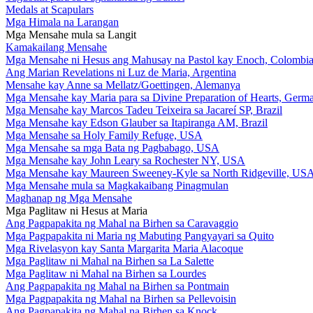
Medals at Scapulars
Mga Himala na Larangan
Mga Mensahe mula sa Langit
Kamakailang Mensahe
Mga Mensahe ni Hesus ang Mahusay na Pastol kay Enoch, Colombi
Ang Marian Revelations ni Luz de Maria, Argentina
Mensahe kay Anne sa Mellatz/Goettingen, Alemanya
Mga Mensahe kay Maria para sa Divine Preparation of Hearts, Germ
Mga Mensahe kay Marcos Tadeu Teixeira sa Jacareí SP, Brazil
Mga Mensahe kay Edson Glauber sa Itapiranga AM, Brazil
Mga Mensahe sa Holy Family Refuge, USA
Mga Mensahe sa mga Bata ng Pagbabago, USA
Mga Mensahe kay John Leary sa Rochester NY, USA
Mga Mensahe kay Maureen Sweeney-Kyle sa North Ridgeville, US
Mga Mensahe mula sa Magkakaibang Pinagmulan
Maghanap ng Mga Mensahe
Mga Paglitaw ni Hesus at Maria
Ang Pagpapakita ng Mahal na Birhen sa Caravaggio
Mga Pagpapakita ni Maria ng Mabuting Pangyayari sa Quito
Mga Rivelasyon kay Santa Margarita Maria Alacoque
Mga Paglitaw ni Mahal na Birhen sa La Salette
Mga Paglitaw ni Mahal na Birhen sa Lourdes
Ang Pagpapakita ng Mahal na Birhen sa Pontmain
Mga Pagpapakita ng Mahal na Birhen sa Pellevoisin
Ang Pagpapakita ng Mahal na Birhen sa Knock