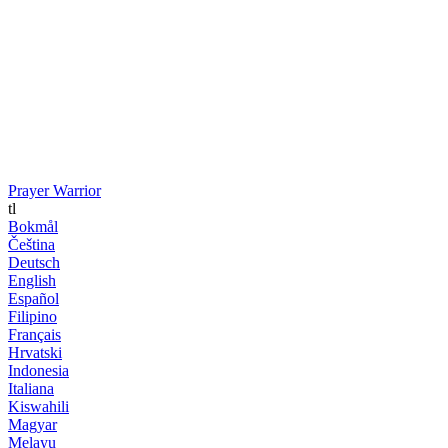
Prayer Warrior
tl
Bokmål
Čeština
Deutsch
English
Español
Filipino
Français
Hrvatski
Indonesia
Italiana
Kiswahili
Magyar
Melayu