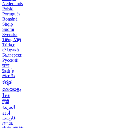
Nederlands
Polski
Português
Română
Shqip
Suomi
Svenska
Tiếng Việt
Türkçe
ελληνικά
Български
Русский
বাংলা
বதமிழ்
తెలుగు
ಕನ್ನಡ
മലയാളം
ไทย
हिंदी
العربية
اردو
فارسی
עִברִית