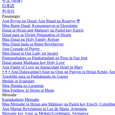
中文 (简体)
日本語
한국어
Panalangin
Ang Reyna ng Dasal: Ang Banal na Rosaryo
🌹
Mga Ibang Dasal, Konsagrasyon at Ekorsismo
Dasal ni Hesus ang Mahusay na Pastol kay Enoch
Dasal para sa Divine Preparation of Hearts
Mga Dasal ng Holy Family Refuge
Mga Dasal mula sa Ibang Revelasyon
Ang Crusade of Prayer
Mga Dasal ni Our Lady ng Jacarei
Pagpapahalaga sa Pinakamalinis na Puso ni San Jose
Dasal upang Magkaisa kay Holy Love
Ang Flame of Love ng Immaculate Heart ni Mary
†
†
†
Ang Dalawampu't Apat na Oras ng Pasyon ni Hesus Kristo, A
Tagubilin para sa Paghahanda ng Gamot
Medals at Scapulars
Mga Himala na Larangan
Mga Paglitaw ni Hesus at Maria
Mensahe
Kamakailang Mensahe
Mga Mensahe ni Hesus ang Mahusay na Pastol kay Enoch, Colombi
Ang Marian Revelations ni Luz de Maria, Argentina
Mensahe kay Anne sa Mellatz/Goettingen, Alemanya