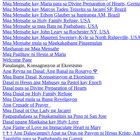
Mga Mensahe kay Maria para sa Divine Preparation of Hearts, Germ
Mga Mensahe kay Marcos Tadeu Teixeira sa Jacareí SP, Brazil
Mga Mensahe kay Edson Glauber sa Itapiranga AM, Brazil
Mga Mensahe sa Holy Family Refuge, USA
Mga Mensahe sa mga Bata ng Pagbabago, USA
Mga Mensahe kay John Leary sa Rochester NY, USA
Mga Mensahe kay Maureen Sweeney-Kyle sa North Ridgeville, US
Mga Mensahe mula sa Magkakaibang Pinagmulan
Maghanap ng Mga Mensahe
Mga Paglitaw ni Hesus at Maria
Welcome Page
Panalangin, Konsagrasyon at Ekorsismo
Ang Reyna ng Dasal: Ang Banal na Rosaryo
🌹
Mga Ibang Dasal, Konsagrasyon at Ekorsismo
Dasal ni Hesus ang Mahusay na Pastol kay Enoch
Dasal para sa Divine Preparation of Hearts
Mga Dasal ng Holy Family Refuge
Mga Dasal mula sa Ibang Revelasyon
Ang Crusade of Prayer
Mga Dasal ni Our Lady ng Jacarei
Pagpapahalaga sa Pinakamalinis na Puso ni San Jose
Dasal upang Magkaisa kay Holy Love
Ang Flame of Love ng Immaculate Heart ni Mary
†
†
†
Ang Dalawampu't Apat na Oras ng Pasyon ni Hesus Kristo, A
Tagubilin para sa Paghahanda ng Gamot