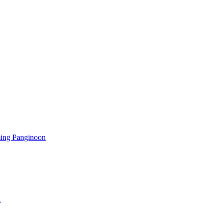
ming Panginoon
a