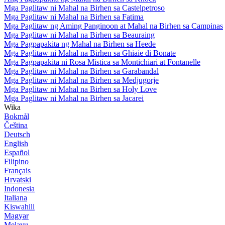
Mga Paglitaw ni Mahal na Birhen sa Castelpetroso
Mga Paglitaw ni Mahal na Birhen sa Fatima
Mga Paglitaw ng Aming Panginoon at Mahal na Birhen sa Campinas
Mga Paglitaw ni Mahal na Birhen sa Beauraing
Mga Pagpapakita ng Mahal na Birhen sa Heede
Mga Paglitaw ni Mahal na Birhen sa Ghiaie di Bonate
Mga Pagpapakita ni Rosa Mistica sa Montichiari at Fontanelle
Mga Paglitaw ni Mahal na Birhen sa Garabandal
Mga Paglitaw ni Mahal na Birhen sa Medjugorje
Mga Paglitaw ni Mahal na Birhen sa Holy Love
Mga Paglitaw ni Mahal na Birhen sa Jacarei
Wika
Bokmål
Čeština
Deutsch
English
Español
Filipino
Français
Hrvatski
Indonesia
Italiana
Kiswahili
Magyar
Melayu