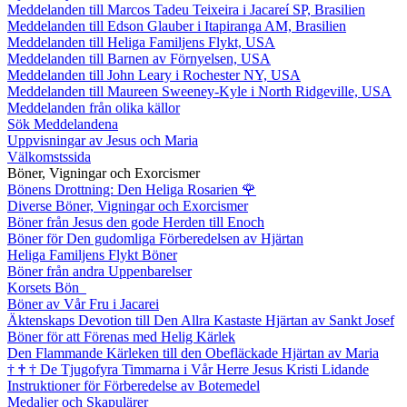
Meddelanden till Marcos Tadeu Teixeira i Jacareí SP, Brasilien
Meddelanden till Edson Glauber i Itapiranga AM, Brasilien
Meddelanden till Heliga Familjens Flykt, USA
Meddelanden till Barnen av Förnyelsen, USA
Meddelanden till John Leary i Rochester NY, USA
Meddelanden till Maureen Sweeney-Kyle i North Ridgeville, USA
Meddelanden från olika källor
Sök Meddelandena
Uppvisningar av Jesus och Maria
Välkomstssida
Böner, Vigningar och Exorcismer
Bönens Drottning: Den Heliga Rosarien
🌹
Diverse Böner, Vigningar och Exorcismer
Böner från Jesus den gode Herden till Enoch
Böner för Den gudomliga Förberedelsen av Hjärtan
Heliga Familjens Flykt Böner
Böner från andra Uppenbarelser
Korsets Bön
Böner av Vår Fru i Jacarei
Äktenskaps Devotion till Den Allra Kastaste Hjärtan av Sankt Josef
Böner för att Förenas med Helig Kärlek
Den Flammande Kärleken till den Obefläckade Hjärtan av Maria
†
†
†
De Tjugofyra Timmarna i Vår Herre Jesus Kristi Lidande
Instruktioner för Förberedelse av Botemedel
Medaljer och Skapulärer