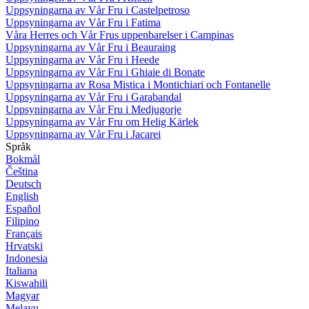
Uppsyningarna av Vår Fru i Castelpetroso
Uppsyningarna av Vår Fru i Fatima
Våra Herres och Vår Frus uppenbarelser i Campinas
Uppsyningarna av Vår Fru i Beauraing
Uppsyningarna av Vår Fru i Heede
Uppsyningarna av Vår Fru i Ghiaie di Bonate
Uppsyningarna av Rosa Mistica i Montichiari och Fontanelle
Uppsyningarna av Vår Fru i Garabandal
Uppsyningarna av Vår Fru i Medjugorje
Uppsyningarna av Vår Fru om Helig Kärlek
Uppsyningarna av Vår Fru i Jacarei
Språk
Bokmål
Čeština
Deutsch
English
Español
Filipino
Français
Hrvatski
Indonesia
Italiana
Kiswahili
Magyar
Melayu