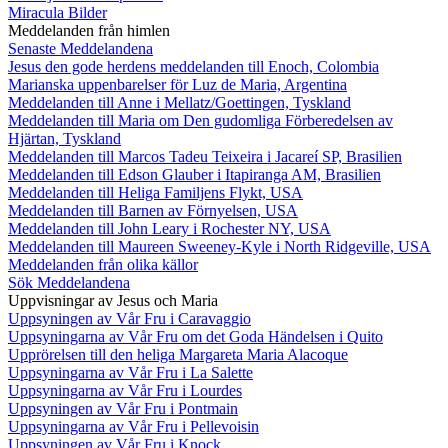
Miracula Bilder
Meddelanden från himlen
Senaste Meddelandena
Jesus den gode herdens meddelanden till Enoch, Colombia
Marianska uppenbarelser för Luz de Maria, Argentina
Meddelanden till Anne i Mellatz/Goettingen, Tyskland
Meddelanden till Maria om Den gudomliga Förberedelsen av
Hjärtan, Tyskland
Meddelanden till Marcos Tadeu Teixeira i Jacareí SP, Brasilien
Meddelanden till Edson Glauber i Itapiranga AM, Brasilien
Meddelanden till Heliga Familjens Flykt, USA
Meddelanden till Barnen av Förnyelsen, USA
Meddelanden till John Leary i Rochester NY, USA
Meddelanden till Maureen Sweeney-Kyle i North Ridgeville, USA
Meddelanden från olika källor
Sök Meddelandena
Uppvisningar av Jesus och Maria
Uppsyningen av Vår Fru i Caravaggio
Uppsyningarna av Vår Fru om det Goda Händelsen i Quito
Upprörelsen till den heliga Margareta Maria Alacoque
Uppsyningarna av Vår Fru i La Salette
Uppsyningarna av Vår Fru i Lourdes
Uppsyningen av Vår Fru i Pontmain
Uppsyningarna av Vår Fru i Pellevoisin
Uppsyningen av Vår Fru i Knock