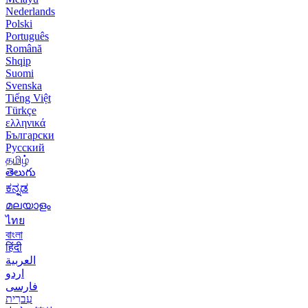
Nederlands
Polski
Português
Română
Shqip
Suomi
Svenska
Tiếng Việt
Türkçe
ελληνικά
Български
Русский
தமிழ்
తెలుగు
ಕನ್ನಡ
മലയാളം
ไทย
বাংলা
हिंदी
العربية
اردو
فارسی
עִברִית