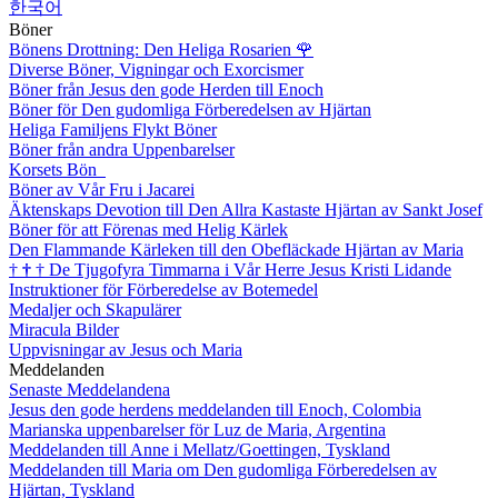
한국어
Böner
Bönens Drottning: Den Heliga Rosarien
🌹
Diverse Böner, Vigningar och Exorcismer
Böner från Jesus den gode Herden till Enoch
Böner för Den gudomliga Förberedelsen av Hjärtan
Heliga Familjens Flykt Böner
Böner från andra Uppenbarelser
Korsets Bön
Böner av Vår Fru i Jacarei
Äktenskaps Devotion till Den Allra Kastaste Hjärtan av Sankt Josef
Böner för att Förenas med Helig Kärlek
Den Flammande Kärleken till den Obefläckade Hjärtan av Maria
†
†
†
De Tjugofyra Timmarna i Vår Herre Jesus Kristi Lidande
Instruktioner för Förberedelse av Botemedel
Medaljer och Skapulärer
Miracula Bilder
Uppvisningar av Jesus och Maria
Meddelanden
Senaste Meddelandena
Jesus den gode herdens meddelanden till Enoch, Colombia
Marianska uppenbarelser för Luz de Maria, Argentina
Meddelanden till Anne i Mellatz/Goettingen, Tyskland
Meddelanden till Maria om Den gudomliga Förberedelsen av
Hjärtan, Tyskland