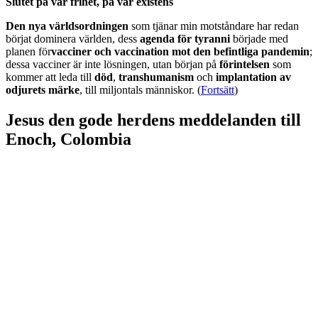
Slutet på vår frihet, på vår existens
Den nya världsordningen
som tjänar min motståndare har redan
börjat dominera världen, dess
agenda för tyranni
började med
planen för
vacciner och vaccination mot den befintliga pandemin
;
dessa vacciner är inte lösningen, utan början på
förintelsen
som
kommer att leda till
död
,
transhumanism
och
implantation av
odjurets märke
, till miljontals människor. (
Fortsätt
)
Jesus den gode herdens meddelanden till
Enoch, Colombia