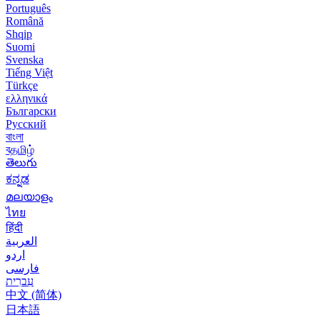
Português
Română
Shqip
Suomi
Svenska
Tiếng Việt
Türkçe
ελληνικά
Български
Русский
বাংলা
বதமிழ்
తెలుగు
ಕನ್ನಡ
മലയാളം
ไทย
हिंदी
العربية
اردو
فارسی
עִברִית
中文 (简体)
日本語