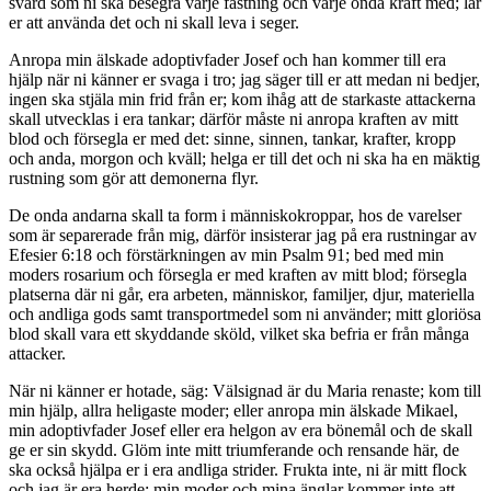
svärd som ni ska besegra varje fästning och varje onda kraft med; lär
er att använda det och ni skall leva i seger.
Anropa min älskade adoptivfader Josef och han kommer till era
hjälp när ni känner er svaga i tro; jag säger till er att medan ni bedjer,
ingen ska stjäla min frid från er; kom ihåg att de starkaste attackerna
skall utvecklas i era tankar; därför måste ni anropa kraften av mitt
blod och försegla er med det: sinne, sinnen, tankar, krafter, kropp
och anda, morgon och kväll; helga er till det och ni ska ha en mäktig
rustning som gör att demonerna flyr.
De onda andarna skall ta form i människokroppar, hos de varelser
som är separerade från mig, därför insisterar jag på era rustningar av
Efesier 6:18 och förstärkningen av min Psalm 91; bed med min
moders rosarium och försegla er med kraften av mitt blod; försegla
platserna där ni går, era arbeten, människor, familjer, djur, materiella
och andliga gods samt transportmedel som ni använder; mitt gloriösa
blod skall vara ett skyddande sköld, vilket ska befria er från många
attacker.
När ni känner er hotade, säg: Välsignad är du Maria renaste; kom till
min hjälp, allra heligaste moder; eller anropa min älskade Mikael,
min adoptivfader Josef eller era helgon av era bönemål och de skall
ge er sin skydd. Glöm inte mitt triumferande och rensande här, de
ska också hjälpa er i era andliga strider. Frukta inte, ni är mitt flock
och jag är era herde; min moder och mina änglar kommer inte att