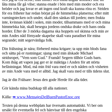
låta mina får gå vilse; stanna enade i bön med min moder och era
bröder och jag lovar er att ingen ond kraft ska kunna röra er. Striden
för era friheter har redan börjat på de himmelska platserna; efter mitt
varningstecken och under, skall den sänkas till jorden; men frukta
inte, kvinnan klädd i solen, min moder, tillsammans med er och mina
himmelska här, skall besegra jordens ondska drake och hans onda
horder. Efter de 3 mörka dagarna ska hoppets sol skinna och min av
min Andes nåd förnyade skapelse skall vara paradiset för mina
segrande; mitt segervänliga folk.
Din frälsning är nära; förbered mina krigare; ta upp min blods fana
och sätta på er rustningar; sjung med min älskade Michael
stridsropet, "Vem som Gud." Framåt! Segern tillhör Guds barn.
Kom ihåg att vapen jag ger er är mäktiga i Anden för att störta
befästningar. Mod, må min frid vara med er och nåden och visheten
av min Ande vara med er alltid. Jag skall vara med er tills tidens slut.
Jag är din Frälsare: Jesus den gode Herde för alla tider.
Gör kända mina budskap till alla nationer.
Källa:
➥ www.MensajesDelBuenPastorEnoc.org
Texten på denna webbplats har översatts automatiskt. Vi ber om
ursäkt för eventuella fel och hänvisar till den engelska