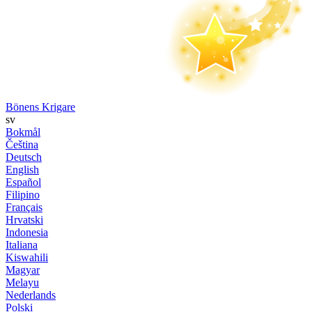
Bönens Krigare
sv
Bokmål
Čeština
Deutsch
English
Español
Filipino
Français
Hrvatski
Indonesia
Italiana
Kiswahili
Magyar
Melayu
Nederlands
Polski