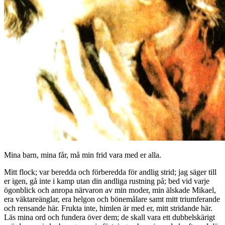
Mina barn, mina får, må min frid vara med er alla.
Mitt flock; var beredda och förberedda för andlig strid; jag säger till
er igen, gå inte i kamp utan din andliga rustning på; bed vid varje
ögonblick och anropa närvaron av min moder, min älskade Mikael,
era väktareänglar, era helgon och bönemålare samt mitt triumferande
och rensande här. Frukta inte, himlen är med er, mitt stridande här.
Läs mina ord och fundera över dem; de skall vara ett dubbelskärigt