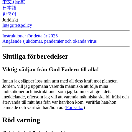
中文 (简体)
日本語
한국어
Juridiskt
Integritetspolicy
Instruktioner för detta år 2025
Angående sjukdomar, pandemier och okända virus
Slutliga förberedelser
Viktig vädjan från Gud Fadern till alla!
Innan jag släpper loss min arm med all dess kraft mot planeten
Jorden, vill jag uppmana varenda människa att följa mina
indikationer och instruktioner som jag kommer att ge i detta
meddelande, eftersom jag vill att varenda människa ska bli frälst och
återvända till mitt hus från var han/hon kom, varifrån han/hon
lämnade och varifrån han/hon är.
(
Fortsätt...
)
Röd varning