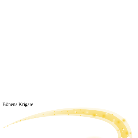
Bönens Krigare