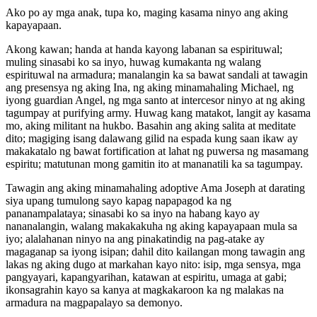
Ako po ay mga anak, tupa ko, maging kasama ninyo ang aking
kapayapaan.
Akong kawan; handa at handa kayong labanan sa espirituwal;
muling sinasabi ko sa inyo, huwag kumakanta ng walang
espirituwal na armadura; manalangin ka sa bawat sandali at tawagin
ang presensya ng aking Ina, ng aking minamahaling Michael, ng
iyong guardian Angel, ng mga santo at intercesor ninyo at ng aking
tagumpay at purifying army. Huwag kang matakot, langit ay kasama
mo, aking militant na hukbo. Basahin ang aking salita at meditate
dito; magiging isang dalawang gilid na espada kung saan ikaw ay
makakatalo ng bawat fortification at lahat ng puwersa ng masamang
espiritu; matutunan mong gamitin ito at mananatili ka sa tagumpay.
Tawagin ang aking minamahaling adoptive Ama Joseph at darating
siya upang tumulong sayo kapag napapagod ka ng
pananampalataya; sinasabi ko sa inyo na habang kayo ay
nananalangin, walang makakakuha ng aking kapayapaan mula sa
iyo; alalahanan ninyo na ang pinakatindig na pag-atake ay
magaganap sa iyong isipan; dahil dito kailangan mong tawagin ang
lakas ng aking dugo at markahan kayo nito: isip, mga sensya, mga
pangyayari, kapangyarihan, katawan at espiritu, umaga at gabi;
ikonsagrahin kayo sa kanya at magkakaroon ka ng malakas na
armadura na magpapalayo sa demonyo.