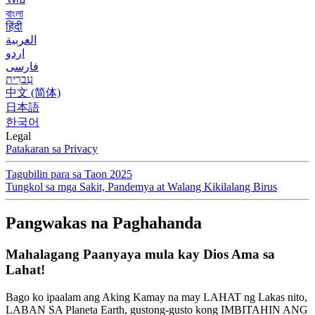
বাংলা
हिंदी
العربية
اردو
فارسی
עִברִית
中文 (简体)
日本語
한국어
Legal
Patakaran sa Privacy
Tagubilin para sa Taon 2025
Tungkol sa mga Sakit, Pandemya at Walang Kikilalang Birus
Pangwakas na Paghahanda
Mahalagang Paanyaya mula kay Dios Ama sa
Lahat!
Bago ko ipaalam ang Aking Kamay na may LAHAT ng Lakas nito,
LABAN SA Planeta Earth, gustong-gusto kong IMBITAHIN ANG