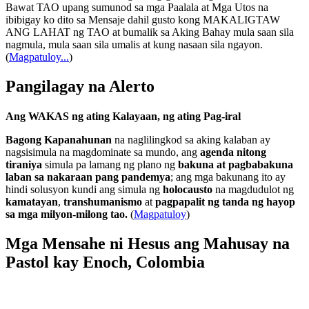
Bawat TAO upang sumunod sa mga Paalala at Mga Utos na
ibibigay ko dito sa Mensaje dahil gusto kong MAKALIGTAW
ANG LAHAT ng TAO at bumalik sa Aking Bahay mula saan sila
nagmula, mula saan sila umalis at kung nasaan sila ngayon.
(
Magpatuloy...
)
Pangilagay na Alerto
Ang WAKAS ng ating Kalayaan, ng ating Pag-iral
Bagong Kapanahunan
na naglilingkod sa aking kalaban ay
nagsisimula na magdominate sa mundo, ang
agenda nitong
tiraniya
simula pa lamang ng plano ng
bakuna at pagbabakuna
laban sa nakaraan pang pandemya
; ang mga bakunang ito ay
hindi solusyon kundi ang simula ng
holocausto
na magdudulot ng
kamatayan
,
transhumanismo
at
pagpapalit ng tanda ng hayop
sa mga milyon-milong tao.
(
Magpatuloy
)
Mga Mensahe ni Hesus ang Mahusay na
Pastol kay Enoch, Colombia