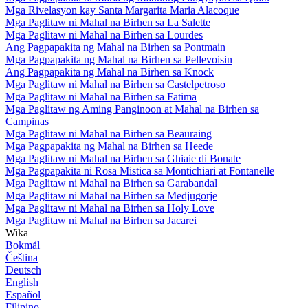
Mga Rivelasyon kay Santa Margarita Maria Alacoque
Mga Paglitaw ni Mahal na Birhen sa La Salette
Mga Paglitaw ni Mahal na Birhen sa Lourdes
Ang Pagpapakita ng Mahal na Birhen sa Pontmain
Mga Pagpapakita ng Mahal na Birhen sa Pellevoisin
Ang Pagpapakita ng Mahal na Birhen sa Knock
Mga Paglitaw ni Mahal na Birhen sa Castelpetroso
Mga Paglitaw ni Mahal na Birhen sa Fatima
Mga Paglitaw ng Aming Panginoon at Mahal na Birhen sa
Campinas
Mga Paglitaw ni Mahal na Birhen sa Beauraing
Mga Pagpapakita ng Mahal na Birhen sa Heede
Mga Paglitaw ni Mahal na Birhen sa Ghiaie di Bonate
Mga Pagpapakita ni Rosa Mistica sa Montichiari at Fontanelle
Mga Paglitaw ni Mahal na Birhen sa Garabandal
Mga Paglitaw ni Mahal na Birhen sa Medjugorje
Mga Paglitaw ni Mahal na Birhen sa Holy Love
Mga Paglitaw ni Mahal na Birhen sa Jacarei
Wika
Bokmål
Čeština
Deutsch
English
Español
Filipino