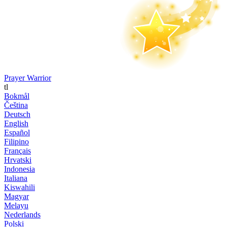
Prayer Warrior
tl
Bokmål
Čeština
Deutsch
English
Español
Filipino
Français
Hrvatski
Indonesia
Italiana
Kiswahili
Magyar
Melayu
Nederlands
Polski