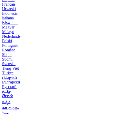
Français
Hrvatski
Indonesia
Italiana
Kiswahili
Magyar
Melayu
Nederlands
Polski
Português
Română
Shqip
Suomi
Svenska
Tiếng Việt
Türkçe
ελληνικά
Български
Русский
தமிழ்
తెలుగు
ಕನ್ನಡ
മലയാളം
ไทย