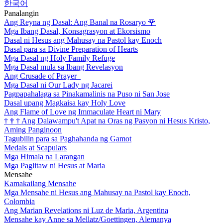
한국어
Panalangin
Ang Reyna ng Dasal: Ang Banal na Rosaryo
🌹
Mga Ibang Dasal, Konsagrasyon at Ekorsismo
Dasal ni Hesus ang Mahusay na Pastol kay Enoch
Dasal para sa Divine Preparation of Hearts
Mga Dasal ng Holy Family Refuge
Mga Dasal mula sa Ibang Revelasyon
Ang Crusade of Prayer
Mga Dasal ni Our Lady ng Jacarei
Pagpapahalaga sa Pinakamalinis na Puso ni San Jose
Dasal upang Magkaisa kay Holy Love
Ang Flame of Love ng Immaculate Heart ni Mary
†
†
†
Ang Dalawampu't Apat na Oras ng Pasyon ni Hesus Kristo,
Aming Panginoon
Tagubilin para sa Paghahanda ng Gamot
Medals at Scapulars
Mga Himala na Larangan
Mga Paglitaw ni Hesus at Maria
Mensahe
Kamakailang Mensahe
Mga Mensahe ni Hesus ang Mahusay na Pastol kay Enoch,
Colombia
Ang Marian Revelations ni Luz de Maria, Argentina
Mensahe kay Anne sa Mellatz/Goettingen, Alemanya