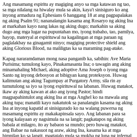
Ang masamang espiritu ay magiging anyo sa mga katawan ng tao,
sa mga nilalang na hiwalay mula sa akin, kaya't sinisiguro ko ang
inyong armadura ng Ephesians 6 hanggang 18 at ang pagpapalakas
ng aking Psalm 91; nananalangin kasama ang Rosaryo ng aking Ina
at markahan kayo nang lakas ng aking dugo; markahin sa aking
dugo ang mga lugar na pupuntahan mo, iyong trabaho, tao, pamilya,
hayop, materyal at espirituwal na kagalingan at mga paraan ng
paglalakbay na ginagamit ninyo; magiging protective shield ang
aking Glorious Blood, na maliligtas ka sa maraming pag-atake.
Kapag nararamdaman mong nasa panganib ka, sabihin: Ave Maria
Purisima; tumulong kayo, Pinakamasanta Ina; o tawagin ang aking
minamahaling Michael, aking adoptive Ama Joseph o iyong mga
Santo ng inyong debosyon at bibigyan kang proteksyon. Huwag
kalimutan ang aking Tagumpay at Purgatory Army, sila rin ay
tumutulong sa iyo sa iyong espirituwal na labanan. Huwag matakot,
ikaw ay aking kawan at ako ang iyong Pastor; hindi
magpapahintulot ang aking Ina at mga Anghel ko na mawala ang
aking tupa; manatili kayo nakatutok sa panalangin kasama ng aking
Ina at inyong kapatid at sinisigurado ko na walang puwersa ng
masamang espiritu ay makakapinsala sayo. Ang labanan para sa
iyong kalayaan ay nagsimula na sa langit; pagkatapos ng aking
babala at milagro, ito ay babaon sa mundo; pero huwag matakot,
ang Babae na nakasuot ng araw, aking Ina, kasama ka at mga
himpilan ko sa langit, magtatalo mula sa mukha ng lupa ng infernal