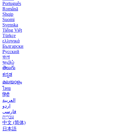
Português
Română
Shqip
Suomi
Svenska
Tiếng Việt
Türkçe
ελληνικά
Български
Русский
বাংলা
বதமிழ்
తెలుగు
ಕನ್ನಡ
മലയാളം
ไทย
हिंदी
العربية
اردو
فارسی
עִברִית
中文 (简体)
日本語