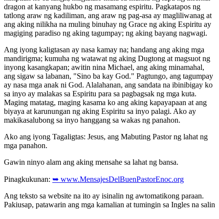
dragon at kanyang hukbo ng masamang espiritu. Pagkatapos ng
tatlong araw ng kadiliman, ang araw ng pag-asa ay magliliwanag at
ang aking nilikha na muling binuhay ng Grace ng aking Espiritu ay
magiging paradiso ng aking tagumpay; ng aking bayang nagwagi.
Ang iyong kaligtasan ay nasa kamay na; handang ang aking mga
mandirigma; kumuha ng watawat ng aking Dugtong at magsuot ng
inyong kasangkapan; awitin nina Michael, ang aking minamahal,
ang sigaw sa labanan, "Sino ba kay God." Pagtungo, ang tagumpay
ay nasa mga anak ni God. Alalahanan, ang sandata na ibinibigay ko
sa inyo ay malakas sa Espiritu para sa pagbagsak ng mga kuta.
Maging matatag, maging kasama ko ang aking kapayapaan at ang
biyaya at karunungan ng aking Espiritu sa inyo palagi. Ako ay
makikasalubong sa inyo hanggang sa wakas ng panahon.
Ako ang iyong Tagaligtas: Jesus, ang Mabuting Pastor ng lahat ng
mga panahon.
Gawin ninyo alam ang aking mensahe sa lahat ng bansa.
Pinagkukunan:
➥ www.MensajesDelBuenPastorEnoc.org
Ang teksto sa website na ito ay isinalin ng awtomatikong paraan.
Pakiusap, patawarin ang mga kamalian at tumingin sa Ingles na salin