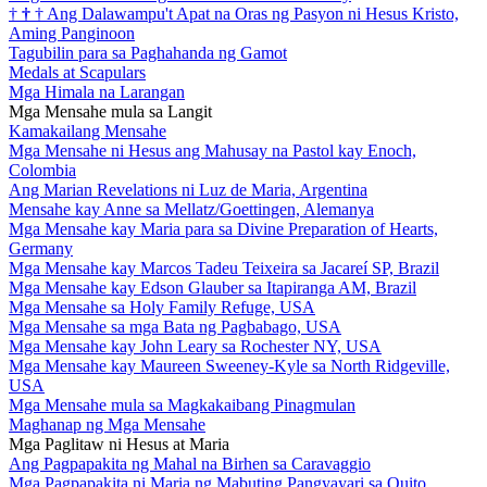
†
†
†
Ang Dalawampu't Apat na Oras ng Pasyon ni Hesus Kristo,
Aming Panginoon
Tagubilin para sa Paghahanda ng Gamot
Medals at Scapulars
Mga Himala na Larangan
Mga Mensahe mula sa Langit
Kamakailang Mensahe
Mga Mensahe ni Hesus ang Mahusay na Pastol kay Enoch,
Colombia
Ang Marian Revelations ni Luz de Maria, Argentina
Mensahe kay Anne sa Mellatz/Goettingen, Alemanya
Mga Mensahe kay Maria para sa Divine Preparation of Hearts,
Germany
Mga Mensahe kay Marcos Tadeu Teixeira sa Jacareí SP, Brazil
Mga Mensahe kay Edson Glauber sa Itapiranga AM, Brazil
Mga Mensahe sa Holy Family Refuge, USA
Mga Mensahe sa mga Bata ng Pagbabago, USA
Mga Mensahe kay John Leary sa Rochester NY, USA
Mga Mensahe kay Maureen Sweeney-Kyle sa North Ridgeville,
USA
Mga Mensahe mula sa Magkakaibang Pinagmulan
Maghanap ng Mga Mensahe
Mga Paglitaw ni Hesus at Maria
Ang Pagpapakita ng Mahal na Birhen sa Caravaggio
Mga Pagpapakita ni Maria ng Mabuting Pangyayari sa Quito