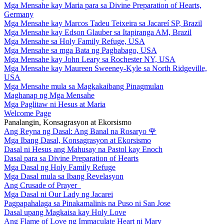
Mga Mensahe kay Maria para sa Divine Preparation of Hearts,
Germany
Mga Mensahe kay Marcos Tadeu Teixeira sa Jacareí SP, Brazil
Mga Mensahe kay Edson Glauber sa Itapiranga AM, Brazil
Mga Mensahe sa Holy Family Refuge, USA
Mga Mensahe sa mga Bata ng Pagbabago, USA
Mga Mensahe kay John Leary sa Rochester NY, USA
Mga Mensahe kay Maureen Sweeney-Kyle sa North Ridgeville,
USA
Mga Mensahe mula sa Magkakaibang Pinagmulan
Maghanap ng Mga Mensahe
Mga Paglitaw ni Hesus at Maria
Welcome Page
Panalangin, Konsagrasyon at Ekorsismo
Ang Reyna ng Dasal: Ang Banal na Rosaryo
🌹
Mga Ibang Dasal, Konsagrasyon at Ekorsismo
Dasal ni Hesus ang Mahusay na Pastol kay Enoch
Dasal para sa Divine Preparation of Hearts
Mga Dasal ng Holy Family Refuge
Mga Dasal mula sa Ibang Revelasyon
Ang Crusade of Prayer
Mga Dasal ni Our Lady ng Jacarei
Pagpapahalaga sa Pinakamalinis na Puso ni San Jose
Dasal upang Magkaisa kay Holy Love
Ang Flame of Love ng Immaculate Heart ni Mary