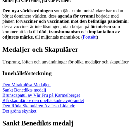
Slutet på vår frihet, på vår existens
Den nya världsordningen
som tjänar min motståndare har redan
börjat dominera världen, dess
agenda för tyranni
började med
planen för
vacciner och vaccination mot den befintliga pandemin
;
dessa vacciner är inte lösningen, utan början på
förintelsen
som
kommer att leda till
död
,
transhumanism
och
implantation av
odjurets märke
, till miljontals människor. (
Fortsätt
)
Medaljer och Skapulärer
Ursprung, löften och användningar för olika medaljer och skapulärer
Innehållsförteckning
Den Mirakulösa Medaljen
Sankt Benedikts medalj
Brunscapatul av Vår Fru på Karmelberget
Blå skapulär av den obefläckade avgörandet
Den Röda Skapulären Av Jesu Lidande
Det gröna skynket
Sankt Benedikts medalj