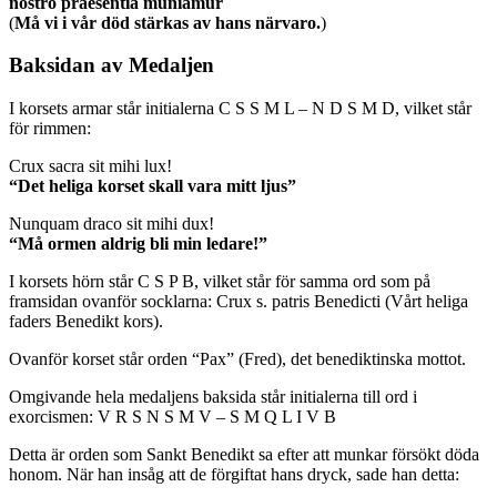
nostro praesentia muniamur
(
Må vi i vår död stärkas av hans närvaro.
)
Baksidan av Medaljen
I korsets armar står initialerna C S S M L – N D S M D, vilket står
för rimmen:
Crux sacra sit mihi lux!
“Det heliga korset skall vara mitt ljus”
Nunquam draco sit mihi dux!
“Må ormen aldrig bli min ledare!”
I korsets hörn står C S P B, vilket står för samma ord som på
framsidan ovanför socklarna: Crux s. patris Benedicti (Vårt heliga
faders Benedikt kors).
Ovanför korset står orden “Pax” (Fred), det benediktinska mottot.
Omgivande hela medaljens baksida står initialerna till ord i
exorcismen: V R S N S M V – S M Q L I V B
Detta är orden som Sankt Benedikt sa efter att munkar försökt döda
honom. När han insåg att de förgiftat hans dryck, sade han detta: