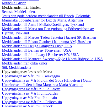
Miracula Bilder
Meddelanden från himlen
Senaste Meddelandena
Jesus den gode herdens meddelanden till Enoch, Colombia
Marianska uppenbarelser för Luz de Maria, Argentina
Meddelanden till Anne i Mellatz/Goettingen, Tyskland
Meddelanden till Maria om Den gudomliga Förberedelsen av
Hjärtan, Tyskland
Meddelanden till Marcos Tadeu Teixeira i Jacareí SP, Brasilien
Meddelanden till Edson Glauber i Itapiranga AM, Brasilien
Meddelanden till Heliga Familjens Flykt, USA
Meddelanden till Barnen av Förnyelsen, USA
Meddelanden till John Leary i Rochester NY, USA
Meddelanden till Maureen Sweeney-Kyle i North Ridgeville, USA
Meddelanden från olika källor
Sök Meddelandena
Uppvisningar av Jesus och Maria
Uppsyningen av Vår Fru i Caravaggio
Uppsyningarna av Vår Fru om det Goda Händelsen i Quito
Upprörelsen till den heliga Margareta Maria Alacoque
Uppsyningarna av Vår Fru i La Salette
Uppsyningarna av Vår Fru i Lourdes
Uppsyningen av Vår Fru i Pontmain
Uppsyningarna av Vår Fru i Pellevoisin
Uppsyningen av Vår Fru i Knock