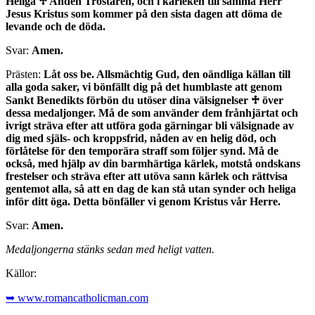
Heliga
♱
Anden Tröstaren, och i kärleken till samma Herr
Jesus Kristus som kommer på den sista dagen att döma de
levande och de döda.
Svar:
Amen.
Prästen:
Låt oss be. Allsmächtig Gud, den oändliga källan till
alla goda saker, vi bönfällt dig på det humblaste att genom
Sankt Benedikts förbön du utöser dina välsignelser
♱
över
dessa medaljonger. Må de som använder dem frånhjärtat och
ivrigt sträva efter att utföra goda gärningar bli välsignade av
dig med själs- och kroppsfrid, nåden av en helig död, och
förlåtelse för den temporära straff som följer synd. Må de
också, med hjälp av din barmhärtiga kärlek, motstå ondskans
frestelser och sträva efter att utöva sann kärlek och rättvisa
gentemot alla, så att en dag de kan stå utan synder och heliga
inför ditt öga. Detta bönfäller vi genom Kristus vår Herre.
Svar:
Amen.
Medaljongerna stänks sedan med heligt vatten.
Källor:
➥ www.romancatholicman.com