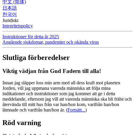
中文 (简体)
日本語
한국어
Juridiskt
Integritetspolicy
Instruktioner för detta år 2025
Angående sjukdomar, pandemier och okända virus
Slutliga förberedelser
Viktig vädjan från Gud Fadern till alla!
Innan jag släpper loss min arm med all dess kraft mot planeten
Jorden, vill jag uppmana varenda människa att följa mina
indikationer och instruktioner som jag kommer att ge i detta
meddelande, eftersom jag vill att varenda människa ska bli frälst och
återvända till mitt hus från var han/hon kom, varifrån han/hon
lämnade och varifrån han/hon är.
(
Fortsätt...
)
Röd varning