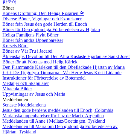
한국어
Böner
Bönens Drottning: Den Heliga Rosarien
🌹
Diverse Böner, Vigningar och Exorcismer
Böner från Jesus den gode Herden till Enoch
Böner för Den gudomliga Förberedelsen av Hjärtan
Heliga Familjens Flykt Böner
Böner från andra Uppenbarelser
Korsets Bön
Böner av Vår Fru i Jacarei
Äktenskaps Devotion till Den Allra Kastaste Hjärtan av Sankt Josef
Böner för att Förenas med Helig Kärlek
Den Flammande Kärleken till den Obefläckade Hjärtan av Maria
†
†
†
De Tjugofyra Timmarna i Vår Herre Jesus Kristi Lidande
Instruktioner för Förberedelse av Botemedel
Medaljer och Skapulärer
Miracula Bilder
Uppvisningar av Jesus och Maria
Meddelanden
Senaste Meddelandena
Jesus den gode herdens meddelanden till Enoch, Colombia
Marianska uppenbarelser för Luz de Maria, Argentina
Meddelanden till Anne i Mellatz/Goettingen, Tyskland
Meddelanden till Maria om Den gudomliga Förberedelsen av
Hjärtan, Tyskland