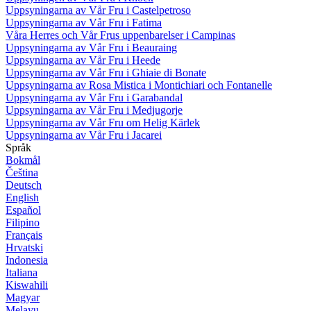
Uppsyningarna av Vår Fru i Castelpetroso
Uppsyningarna av Vår Fru i Fatima
Våra Herres och Vår Frus uppenbarelser i Campinas
Uppsyningarna av Vår Fru i Beauraing
Uppsyningarna av Vår Fru i Heede
Uppsyningarna av Vår Fru i Ghiaie di Bonate
Uppsyningarna av Rosa Mistica i Montichiari och Fontanelle
Uppsyningarna av Vår Fru i Garabandal
Uppsyningarna av Vår Fru i Medjugorje
Uppsyningarna av Vår Fru om Helig Kärlek
Uppsyningarna av Vår Fru i Jacarei
Språk
Bokmål
Čeština
Deutsch
English
Español
Filipino
Français
Hrvatski
Indonesia
Italiana
Kiswahili
Magyar
Melayu