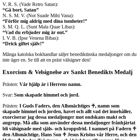
V. R. S. (Vade Retro Satan):
“Gå bort, Satan”
N. S. M. V. (Not Suade Mihi Vana):
“Förför mig aldrig med dina tomheter!”
S. M. Q. L. (Sunt Mala Quae Libas):
“Vad du erbjuder mig är ont.”
I. V. B. (Ipse Venena Bibas):
“Drick giftet själv!”
Många katolska bokhandlar säljer benediktinska medaljonger om du
inte äger en. Se till att en präst välsigner den!
Exorcism & Velsignelse av Sankt Benedikts Medalj
Prästen:
Vår hjälp är i Herrens namn.
Svar:
Som skapade himmel och jord.
Prästen:
I Guds Faders, den Allsmächtiges
♱
, namn som
skapade himmel och jorden, havet och allt vad det innehåller,
exorciserar jag dessa medaljonger mot ondskans makt och
angrepp. Må alla som använder dessa medaljonger frånhjärtat
bli välsignade med själs- och kroppsfrid. I namnet på Fadern
♱
den Allsmächtige, Hans Son
♱
Jesus Kristus vår Herre, och den