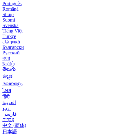
Português
Română
Shqip
Suomi
Svenska
Tiếng Việt
Türkçe
ελληνικά
Български
Русский
বাংলা
বதமிழ்
తెలుగు
ಕನ್ನಡ
മലയാളം
ไทย
हिंदी
العربية
اردو
فارسی
עִברִית
中文 (简体)
日本語