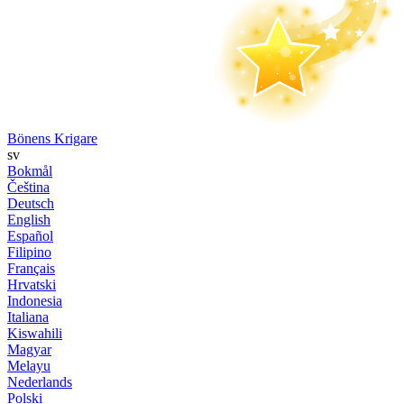
Bönens Krigare
sv
Bokmål
Čeština
Deutsch
English
Español
Filipino
Français
Hrvatski
Indonesia
Italiana
Kiswahili
Magyar
Melayu
Nederlands
Polski