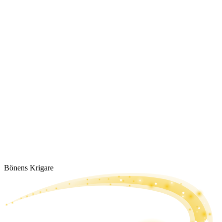
Bönens Krigare