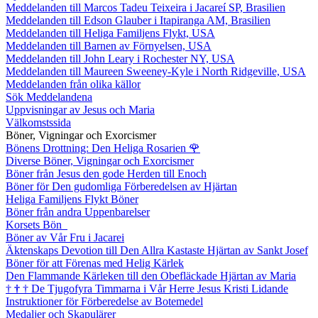
Meddelanden till Marcos Tadeu Teixeira i Jacareí SP, Brasilien
Meddelanden till Edson Glauber i Itapiranga AM, Brasilien
Meddelanden till Heliga Familjens Flykt, USA
Meddelanden till Barnen av Förnyelsen, USA
Meddelanden till John Leary i Rochester NY, USA
Meddelanden till Maureen Sweeney-Kyle i North Ridgeville, USA
Meddelanden från olika källor
Sök Meddelandena
Uppvisningar av Jesus och Maria
Välkomstssida
Böner, Vigningar och Exorcismer
Bönens Drottning: Den Heliga Rosarien
🌹
Diverse Böner, Vigningar och Exorcismer
Böner från Jesus den gode Herden till Enoch
Böner för Den gudomliga Förberedelsen av Hjärtan
Heliga Familjens Flykt Böner
Böner från andra Uppenbarelser
Korsets Bön
Böner av Vår Fru i Jacarei
Äktenskaps Devotion till Den Allra Kastaste Hjärtan av Sankt Josef
Böner för att Förenas med Helig Kärlek
Den Flammande Kärleken till den Obefläckade Hjärtan av Maria
†
†
†
De Tjugofyra Timmarna i Vår Herre Jesus Kristi Lidande
Instruktioner för Förberedelse av Botemedel
Medaljer och Skapulärer