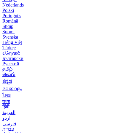
Nederlands
Polski
Português
Română
Shqip
Suomi
Svenska
Tiếng Việt
Türkçe
ελληνικά
Български
Русский
தமிழ்
తెలుగు
ಕನ್ನಡ
മലയാളം
ไทย
বাংলা
हिंदी
العربية
اردو
فارسی
עִברִית