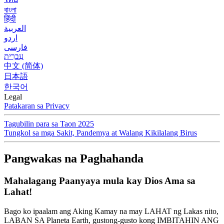
বাংলা
हिंदी
العربية
اردو
فارسی
עִברִית
中文 (简体)
日本語
한국어
Legal
Patakaran sa Privacy
Tagubilin para sa Taon 2025
Tungkol sa mga Sakit, Pandemya at Walang Kikilalang Birus
Pangwakas na Paghahanda
Mahalagang Paanyaya mula kay Dios Ama sa
Lahat!
Bago ko ipaalam ang Aking Kamay na may LAHAT ng Lakas nito,
LABAN SA Planeta Earth, gustong-gusto kong IMBITAHIN ANG