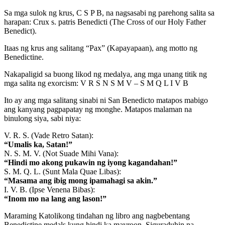
Sa mga sulok ng krus, C S P B, na nagsasabi ng parehong salita sa
harapan: Crux s. patris Benedicti (The Cross of our Holy Father
Benedict).
Itaas ng krus ang salitang “Pax” (Kapayapaan), ang motto ng
Benedictine.
Nakapaligid sa buong likod ng medalya, ang mga unang titik ng
mga salita ng exorcism: V R S N S M V – S M Q L I V B
Ito ay ang mga salitang sinabi ni San Benedicto matapos mabigo
ang kanyang pagpapatay ng monghe. Matapos malaman na
binulong siya, sabi niya:
V. R. S. (Vade Retro Satan):
“Umalis ka, Satan!”
N. S. M. V. (Not Suade Mihi Vana):
“Hindi mo akong pukawin ng iyong kagandahan!”
S. M. Q. L. (Sunt Mala Quae Libas):
“Masama ang ibig mong ipamahagi sa akin.”
I. V. B. (Ipse Venena Bibas):
“Inom mo na lang ang lason!”
Maraming Katolikong tindahan ng libro ang nagbebentang
Benedictine medals kung hindi ka mayroon. Siguraduhin na