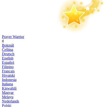
Prayer Warrior
tl
Bokmål
Čeština
Deutsch
English
Español
Filipino
Français
Hrvatski
Indonesia
Italiana
Kiswahili
Magyar
Melayu
Nederlands
Polski