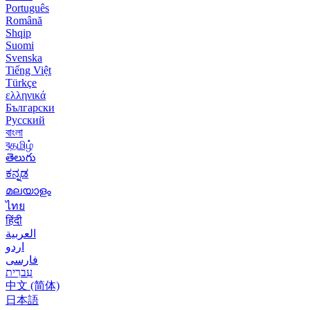
Português
Română
Shqip
Suomi
Svenska
Tiếng Việt
Türkçe
ελληνικά
Български
Русский
বাংলা
বதமிழ்
తెలుగు
ಕನ್ನಡ
മലയാളം
ไทย
हिंदी
العربية
اردو
فارسی
עִברִית
中文 (简体)
日本語