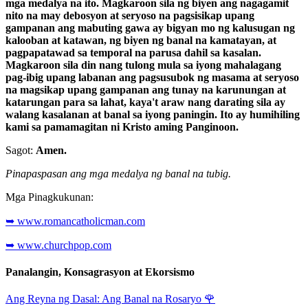
mga medalya na ito. Magkaroon sila ng biyen ang nagagamit
nito na may debosyon at seryoso na pagsisikap upang
gampanan ang mabuting gawa ay bigyan mo ng kalusugan ng
kalooban at katawan, ng biyen ng banal na kamatayan, at
pagpapatawad sa temporal na parusa dahil sa kasalan.
Magkaroon sila din nang tulong mula sa iyong mahalagang
pag-ibig upang labanan ang pagsusubok ng masama at seryoso
na magsikap upang gampanan ang tunay na karunungan at
katarungan para sa lahat, kaya't araw nang darating sila ay
walang kasalanan at banal sa iyong paningin. Ito ay humihiling
kami sa pamamagitan ni Kristo aming Panginoon.
Sagot:
Amen.
Pinapaspasan ang mga medalya ng banal na tubig.
Mga Pinagkukunan:
➥ www.romancatholicman.com
➥ www.churchpop.com
Panalangin, Konsagrasyon at Ekorsismo
Ang Reyna ng Dasal: Ang Banal na Rosaryo
🌹