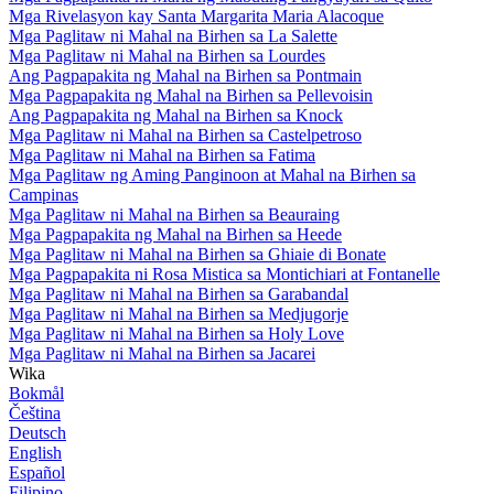
Mga Rivelasyon kay Santa Margarita Maria Alacoque
Mga Paglitaw ni Mahal na Birhen sa La Salette
Mga Paglitaw ni Mahal na Birhen sa Lourdes
Ang Pagpapakita ng Mahal na Birhen sa Pontmain
Mga Pagpapakita ng Mahal na Birhen sa Pellevoisin
Ang Pagpapakita ng Mahal na Birhen sa Knock
Mga Paglitaw ni Mahal na Birhen sa Castelpetroso
Mga Paglitaw ni Mahal na Birhen sa Fatima
Mga Paglitaw ng Aming Panginoon at Mahal na Birhen sa
Campinas
Mga Paglitaw ni Mahal na Birhen sa Beauraing
Mga Pagpapakita ng Mahal na Birhen sa Heede
Mga Paglitaw ni Mahal na Birhen sa Ghiaie di Bonate
Mga Pagpapakita ni Rosa Mistica sa Montichiari at Fontanelle
Mga Paglitaw ni Mahal na Birhen sa Garabandal
Mga Paglitaw ni Mahal na Birhen sa Medjugorje
Mga Paglitaw ni Mahal na Birhen sa Holy Love
Mga Paglitaw ni Mahal na Birhen sa Jacarei
Wika
Bokmål
Čeština
Deutsch
English
Español
Filipino