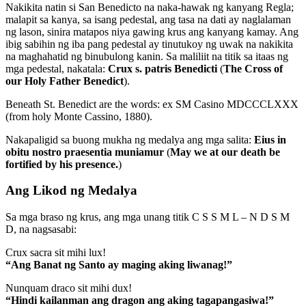
Nakikita natin si San Benedicto na naka-hawak ng kanyang Regla;
malapit sa kanya, sa isang pedestal, ang tasa na dati ay naglalaman
ng lason, sinira matapos niya gawing krus ang kanyang kamay. Ang
ibig sabihin ng iba pang pedestal ay tinutukoy ng uwak na nakikita
na maghahatid ng binubulong kanin. Sa maliliit na titik sa itaas ng
mga pedestal, nakatala:
Crux s. patris Benedicti
(
The Cross of
our Holy Father Benedict
).
Beneath St. Benedict are the words: ex SM Casino MDCCCLXXX
(from holy Monte Cassino, 1880).
Nakapaligid sa buong mukha ng medalya ang mga salita:
Eius in
obitu nostro praesentia muniamur
(
May we at our death be
fortified by his presence.
)
Ang Likod ng Medalya
Sa mga braso ng krus, ang mga unang titik C S S M L – N D S M
D, na nagsasabi:
Crux sacra sit mihi lux!
“Ang Banat ng Santo ay maging aking liwanag!”
Nunquam draco sit mihi dux!
“Hindi kailanman ang dragon ang aking tagapangasiwa!”