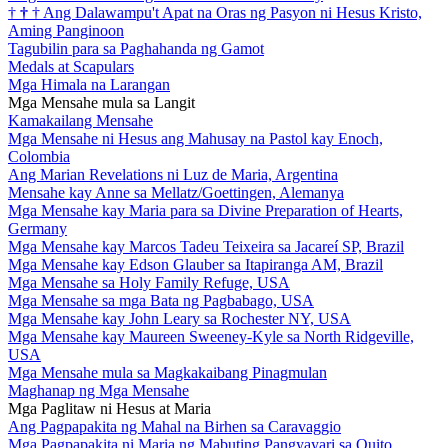
†
†
†
Ang Dalawampu't Apat na Oras ng Pasyon ni Hesus Kristo,
Aming Panginoon
Tagubilin para sa Paghahanda ng Gamot
Medals at Scapulars
Mga Himala na Larangan
Mga Mensahe mula sa Langit
Kamakailang Mensahe
Mga Mensahe ni Hesus ang Mahusay na Pastol kay Enoch,
Colombia
Ang Marian Revelations ni Luz de Maria, Argentina
Mensahe kay Anne sa Mellatz/Goettingen, Alemanya
Mga Mensahe kay Maria para sa Divine Preparation of Hearts,
Germany
Mga Mensahe kay Marcos Tadeu Teixeira sa Jacareí SP, Brazil
Mga Mensahe kay Edson Glauber sa Itapiranga AM, Brazil
Mga Mensahe sa Holy Family Refuge, USA
Mga Mensahe sa mga Bata ng Pagbabago, USA
Mga Mensahe kay John Leary sa Rochester NY, USA
Mga Mensahe kay Maureen Sweeney-Kyle sa North Ridgeville,
USA
Mga Mensahe mula sa Magkakaibang Pinagmulan
Maghanap ng Mga Mensahe
Mga Paglitaw ni Hesus at Maria
Ang Pagpapakita ng Mahal na Birhen sa Caravaggio
Mga Pagpapakita ni Maria ng Mabuting Pangyayari sa Quito