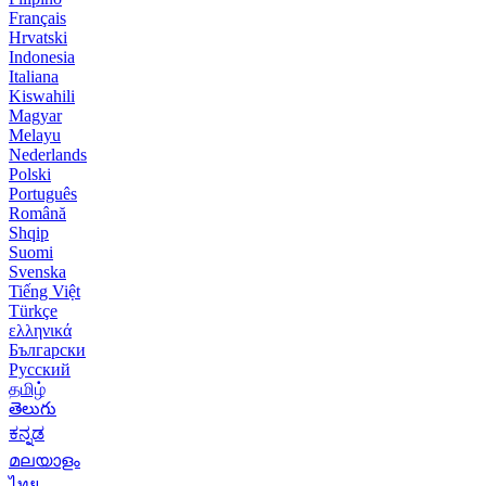
Français
Hrvatski
Indonesia
Italiana
Kiswahili
Magyar
Melayu
Nederlands
Polski
Português
Română
Shqip
Suomi
Svenska
Tiếng Việt
Türkçe
ελληνικά
Български
Русский
தமிழ்
తెలుగు
ಕನ್ನಡ
മലയാളം
ไทย