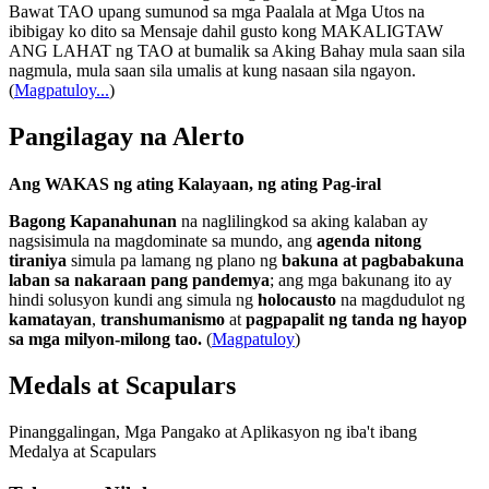
Bawat TAO upang sumunod sa mga Paalala at Mga Utos na
ibibigay ko dito sa Mensaje dahil gusto kong MAKALIGTAW
ANG LAHAT ng TAO at bumalik sa Aking Bahay mula saan sila
nagmula, mula saan sila umalis at kung nasaan sila ngayon.
(
Magpatuloy...
)
Pangilagay na Alerto
Ang WAKAS ng ating Kalayaan, ng ating Pag-iral
Bagong Kapanahunan
na naglilingkod sa aking kalaban ay
nagsisimula na magdominate sa mundo, ang
agenda nitong
tiraniya
simula pa lamang ng plano ng
bakuna at pagbabakuna
laban sa nakaraan pang pandemya
; ang mga bakunang ito ay
hindi solusyon kundi ang simula ng
holocausto
na magdudulot ng
kamatayan
,
transhumanismo
at
pagpapalit ng tanda ng hayop
sa mga milyon-milong tao.
(
Magpatuloy
)
Medals at Scapulars
Pinanggalingan, Mga Pangako at Aplikasyon ng iba't ibang
Medalya at Scapulars