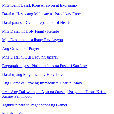
Mga Ibang Dasal, Konsagrasyon at Ekorsismo
Dasal ni Hesus ang Mahusay na Pastol kay Enoch
Dasal para sa Divine Preparation of Hearts
Mga Dasal ng Holy Family Refuge
Mga Dasal mula sa Ibang Revelasyon
Ang Crusade of Prayer
Mga Dasal ni Our Lady ng Jacarei
Pagpapahalaga sa Pinakamalinis na Puso ni San Jose
Dasal upang Magkaisa kay Holy Love
Ang Flame of Love ng Immaculate Heart ni Mary
†
†
†
Ang Dalawampu't Apat na Oras ng Pasyon ni Hesus Kristo,
Aming Panginoon
Tagubilin para sa Paghahanda ng Gamot
Medals at Scapulars