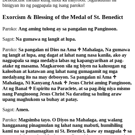
binigyan ito ng pagpapala ng isang paroko!
Exorcism & Blessing of the Medal of St. Benedict
Paroko:
Ang aming tulong ay sa pangalan ng Panginoon.
Sagot:
Na gumawa ng langit at lupa.
Paroko:
Sa pangalan ni Dios na Ama
♱
Mahalaga, Na gumawa
ng langit at lupa, ang dagat at lahat nang nasa kanila, ako ay
nagpapala sa mga medalya labas ng kapangyarihan at pag-
atake ng masama. Magkaroon sila ng biyen na kalusugan ng
kalooban at katawan ang lahat nang gumagamit ng mga
medalyang ito na may debosyon. Sa pangalan ni Ama
♱
Mahalaga, Ni Kanyang Anak
♱
Jesus Christ aming Panginoon,
At ng Banal
♱
Espiritu na Paraclete, at sa pag-ibig niya mismo
nang Panginoong Jesus Christ Na darating sa huling araw
upang maghukom sa buhay at patay.
Sagot:
Amen.
Paroko:
Magsimba tayo. O Diyos na Mahalaga, ang walang
hangganang pinagmulan ng lahat nang mabuti, humihiling
kami na sa pamamagitan ni St. Benedict, ikaw ay magpala
♱
sa