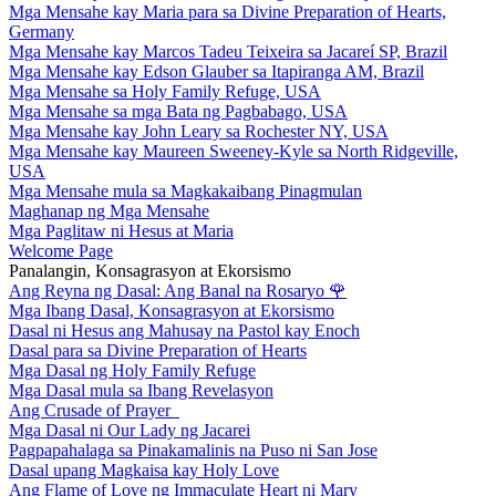
Mga Mensahe kay Maria para sa Divine Preparation of Hearts,
Germany
Mga Mensahe kay Marcos Tadeu Teixeira sa Jacareí SP, Brazil
Mga Mensahe kay Edson Glauber sa Itapiranga AM, Brazil
Mga Mensahe sa Holy Family Refuge, USA
Mga Mensahe sa mga Bata ng Pagbabago, USA
Mga Mensahe kay John Leary sa Rochester NY, USA
Mga Mensahe kay Maureen Sweeney-Kyle sa North Ridgeville,
USA
Mga Mensahe mula sa Magkakaibang Pinagmulan
Maghanap ng Mga Mensahe
Mga Paglitaw ni Hesus at Maria
Welcome Page
Panalangin, Konsagrasyon at Ekorsismo
Ang Reyna ng Dasal: Ang Banal na Rosaryo
🌹
Mga Ibang Dasal, Konsagrasyon at Ekorsismo
Dasal ni Hesus ang Mahusay na Pastol kay Enoch
Dasal para sa Divine Preparation of Hearts
Mga Dasal ng Holy Family Refuge
Mga Dasal mula sa Ibang Revelasyon
Ang Crusade of Prayer
Mga Dasal ni Our Lady ng Jacarei
Pagpapahalaga sa Pinakamalinis na Puso ni San Jose
Dasal upang Magkaisa kay Holy Love
Ang Flame of Love ng Immaculate Heart ni Mary