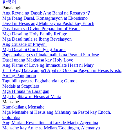
한국어
Panalangin
Ang Reyna ng Dasal: Ang Banal na Rosaryo
🌹
Mga Ibang Dasal, Konsagrasyon at Ekorsismo
Dasal ni Hesus ang Mahusay na Pastol kay Enoch
Dasal para sa Divine Preparation of Hearts
Mga Dasal ng Holy Family Refuge
Mga Dasal mula sa Ibang Revelasyon
Ang Crusade of Prayer
Mga Dasal ni Our Lady ng Jacarei
Pagpapahalaga sa Pinakamalinis na Puso ni San Jose
Dasal upang Magkaisa kay Holy Love
Ang Flame of Love ng Immaculate Heart ni Mary
†
†
†
Ang Dalawampu't Apat na Oras ng Pasyon ni Hesus Kristo,
Aming Panginoon
Tagubilin para sa Paghahanda ng Gamot
Medals at Scapulars
Mga Himala na Larangan
Mga Paglitaw ni Hesus at Maria
Mensahe
Kamakailang Mensahe
Mga Mensahe ni Hesus ang Mahusay na Pastol kay Enoch,
Colombia
Ang Marian Revelations ni Luz de Maria, Argentina
Mensahe kay Anne sa Mellatz/Goettingen, Alemanya