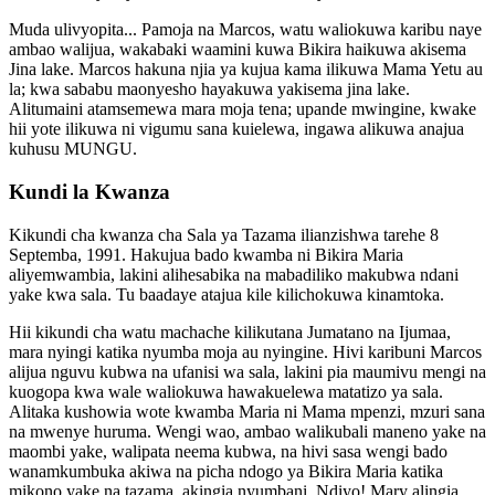
Muda ulivyopita... Pamoja na Marcos, watu waliokuwa karibu naye
ambao walijua, wakabaki waamini kuwa Bikira haikuwa akisema
Jina lake. Marcos hakuna njia ya kujua kama ilikuwa Mama Yetu au
la; kwa sababu maonyesho hayakuwa yakisema jina lake.
Alitumaini atamsemewa mara moja tena; upande mwingine, kwake
hii yote ilikuwa ni vigumu sana kuielewa, ingawa alikuwa anajua
kuhusu MUNGU.
Kundi la Kwanza
Kikundi cha kwanza cha Sala ya Tazama ilianzishwa tarehe 8
Septemba, 1991. Hakujua bado kwamba ni Bikira Maria
aliyemwambia, lakini alihesabika na mabadiliko makubwa ndani
yake kwa sala. Tu baadaye atajua kile kilichokuwa kinamtoka.
Hii kikundi cha watu machache kilikutana Jumatano na Ijumaa,
mara nyingi katika nyumba moja au nyingine. Hivi karibuni Marcos
alijua nguvu kubwa na ufanisi wa sala, lakini pia maumivu mengi na
kuogopa kwa wale waliokuwa hawakuelewa matatizo ya sala.
Alitaka kushowia wote kwamba Maria ni Mama mpenzi, mzuri sana
na mwenye huruma. Wengi wao, ambao walikubali maneno yake na
maombi yake, walipata neema kubwa, na hivi sasa wengi bado
wanamkumbuka akiwa na picha ndogo ya Bikira Maria katika
mikono yake na tazama, akingia nyumbani. Ndiyo! Mary alingia