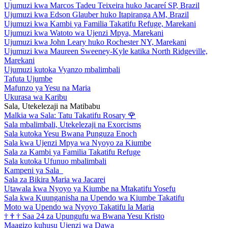
Ujumuzi kwa Marcos Tadeu Teixeira huko Jacareí SP, Brazil
Ujumuzi kwa Edson Glauber huko Itapiranga AM, Brazil
Ujumuzi kwa Kambi ya Familia Takatifu Refuge, Marekani
Ujumuzi kwa Watoto wa Ujenzi Mpya, Marekani
Ujumuzi kwa John Leary huko Rochester NY, Marekani
Ujumuzi kwa Maureen Sweeney-Kyle katika North Ridgeville,
Marekani
Ujumuzi kutoka Vyanzo mbalimbali
Tafuta Ujumbe
Mafunzo ya Yesu na Maria
Ukurasa wa Karibu
Sala, Utekelezaji na Matibabu
Malkia wa Sala: Tatu Takatifu Rosary
🌹
Sala mbalimbali, Utekelezaji na Exorcisms
Sala kutoka Yesu Bwana Punguza Enoch
Sala kwa Ujenzi Mpya wa Nyoyo za Kiumbe
Sala za Kambi ya Familia Takatifu Refuge
Sala kutoka Ufunuo mbalimbali
Kampeni ya Sala
Sala za Bikira Maria wa Jacarei
Utawala kwa Nyoyo ya Kiumbe na Mtakatifu Yosefu
Sala kwa Kuunganisha na Upendo wa Kiumbe Takatifu
Moto wa Upendo wa Nyoyo Takatifu la Maria
†
†
†
Saa 24 za Upungufu wa Bwana Yesu Kristo
Maagizo kuhusu Ujenzi wa Dawa