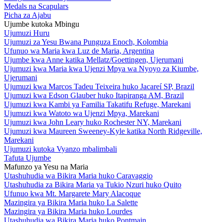
Medals na Scapulars
Picha za Ajabu
Ujumbe kutoka Mbingu
Ujumuzi Huru
Ujumuzi za Yesu Bwana Punguza Enoch, Kolombia
Ufunuo wa Maria kwa Luz de Maria, Argentina
Ujumbe kwa Anne katika Mellatz/Goettingen, Ujerumani
Ujumuzi kwa Maria kwa Ujenzi Mpya wa Nyoyo za Kiumbe,
Ujerumani
Ujumuzi kwa Marcos Tadeu Teixeira huko Jacareí SP, Brazil
Ujumuzi kwa Edson Glauber huko Itapiranga AM, Brazil
Ujumuzi kwa Kambi ya Familia Takatifu Refuge, Marekani
Ujumuzi kwa Watoto wa Ujenzi Mpya, Marekani
Ujumuzi kwa John Leary huko Rochester NY, Marekani
Ujumuzi kwa Maureen Sweeney-Kyle katika North Ridgeville,
Marekani
Ujumuzi kutoka Vyanzo mbalimbali
Tafuta Ujumbe
Mafunzo ya Yesu na Maria
Utashuhudia wa Bikira Maria huko Caravaggio
Utashuhudia za Bikira Maria ya Tukio Nzuri huko Quito
Ufunuo kwa Mt. Margarete Mary Alacoque
Mazingira ya Bikira Maria huko La Salette
Mazingira ya Bikira Maria huko Lourdes
Utashuhudia wa Bikira Maria huko Pontmain