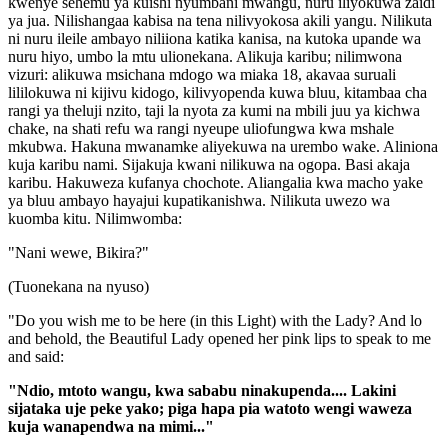
kwenye sehemu ya kuishi nyumbani mwangu, nuru iliyokuwa zaidi
ya jua. Nilishangaa kabisa na tena nilivyokosa akili yangu. Nilikuta
ni nuru ileile ambayo niliiona katika kanisa, na kutoka upande wa
nuru hiyo, umbo la mtu ulionekana. Alikuja karibu; nilimwona
vizuri: alikuwa msichana mdogo wa miaka 18, akavaa suruali
lililokuwa ni kijivu kidogo, kilivyopenda kuwa bluu, kitambaa cha
rangi ya theluji nzito, taji la nyota za kumi na mbili juu ya kichwa
chake, na shati refu wa rangi nyeupe uliofungwa kwa mshale
mkubwa. Hakuna mwanamke aliyekuwa na urembo wake. Aliniona
kuja karibu nami. Sijakuja kwani nilikuwa na ogopa. Basi akaja
karibu. Hakuweza kufanya chochote. Aliangalia kwa macho yake
ya bluu ambayo hayajui kupatikanishwa. Nilikuta uwezo wa
kuomba kitu. Nilimwomba:
"Nani wewe, Bikira?"
(Tuonekana na nyuso)
"Do you wish me to be here (in this Light) with the Lady? And lo
and behold, the Beautiful Lady opened her pink lips to speak to me
and said:
"Ndio, mtoto wangu, kwa sababu ninakupenda.... Lakini
sijataka uje peke yako; piga hapa pia watoto wengi waweza
kuja wanapendwa na mimi..."