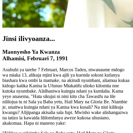
Jinsi ilivyoanza...
Maonyesho Ya Kwanza
Alhamisi, Februari 7, 1991
Asubuhi ya tarehe 7 Februari, Marcos Tadeu, mwanaume mdogo
wa miaka 13, alikuja mjini kwa ajili ya kuenda sokoni kufanya
biashara kwa ombi la mamake, na akirudi nyumbani, aliamua kukaa
kidogo katika Kanisa la Ufunuo Mtakatifu ulioko kilomita nne
kutoka nyumbake. Alidhaniwa kuingia ndani ya kumlalia. Kama
yeye anasema, "Hata sikujui ni nini kitu cha Tawasifu na lile
nililojua tu ni Sala ya Baba yetu, Hail Mary na Gloria Be. Niambie
je, unaitwa kuingia ndani ya Kanisa kwa kusali? Na nini kilikuja
kwangu? Alijipanga akisalia sala fupi. Mwisho wake alishangazwa
na tatizo la kawaida lililomfanya aweze kukosa uhusiano,
akakomaa. Hapa ni maneno yake: