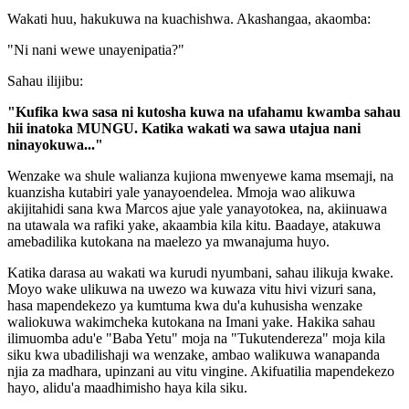
Wakati huu, hakukuwa na kuachishwa. Akashangaa, akaomba:
"Ni nani wewe unayenipatia?"
Sahau ilijibu:
"Kufika kwa sasa ni kutosha kuwa na ufahamu kwamba sahau
hii inatoka MUNGU. Katika wakati wa sawa utajua nani
ninayokuwa..."
Wenzake wa shule walianza kujiona mwenyewe kama msemaji, na
kuanzisha kutabiri yale yanayoendelea. Mmoja wao alikuwa
akijitahidi sana kwa Marcos ajue yale yanayotokea, na, akiinuawa
na utawala wa rafiki yake, akaambia kila kitu. Baadaye, atakuwa
amebadilika kutokana na maelezo ya mwanajuma huyo.
Katika darasa au wakati wa kurudi nyumbani, sahau ilikuja kwake.
Moyo wake ulikuwa na uwezo wa kuwaza vitu hivi vizuri sana,
hasa mapendekezo ya kumtuma kwa du'a kuhusisha wenzake
waliokuwa wakimcheka kutokana na Imani yake. Hakika sahau
ilimuomba adu'e "Baba Yetu" moja na "Tukutendereza" moja kila
siku kwa ubadilishaji wa wenzake, ambao walikuwa wanapanda
njia za madhara, upinzani au vitu vingine. Akifuatilia mapendekezo
hayo, alidu'a maadhimisho haya kila siku.