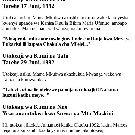
Tarehe 17 Juni, 1992
Utokeaji usiku. Mama Mkubwa akashika mkono wake kuonyesha
kwenye upande wa Kanisa Kuu la Bikira Maria Ufunuo, ambapo
alimtokea Marcos mara ya kwanza, na kumwambia:
"Ninapenda mtu aone mwingine. Endeleani kuja kwa Meza ya
Eukaristi ili kupata Chakula cha Milele!..."
Utokeaji wa Kumi na Tatu
Tarehe 29 Juni, 1992
Utokeaji usiku. Mama Mkubwa akachukua Mwanga wake wa
Tatuzi na kumwambia:
"Tatuzi lazima liendelezwe pamoja na ukaajiri! Na kuna
huzuni katika moyo..."
Utokeaji wa Kumi na Nne
Yesu anamtokea kwa Surua ya Mtu Maskini
Hii utokeaji ilitokea Jumamosi katika Oktoba 1992, lakini Marcos
hajaijui siku sahihi baada ya miezi minne bila utokeaji.