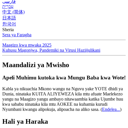
فارسی
עִברִית
中文 (简体)
日本語
한국어
Sheria
Sera ya Faragha
Maagizo kwa mwaka 2025
Kuhusu Magonjwa, Pandemiki na Virusi Haziijulikani
Maandalizi ya Mwisho
Apeli Muhimu kutoka kwa Mungu Baba kwa Wote!
Kabla ya nikuachia Mkono wangu na Nguvu yake YOTE dhidi ya
Dunia, ninataka KUITA ALIYEWEZA kila mtu afuate Maelekezo
yangu na Maagizo yangu ambayo nitawaambia katika Ujumbe huu
kwa sababu ninataka kila mtu AOKEE na kuhamia kurudi
Nyumbani kwangu alipokuja, alipoacha na aliko sasa.
(
Endelea...
)
Hali ya Haraka