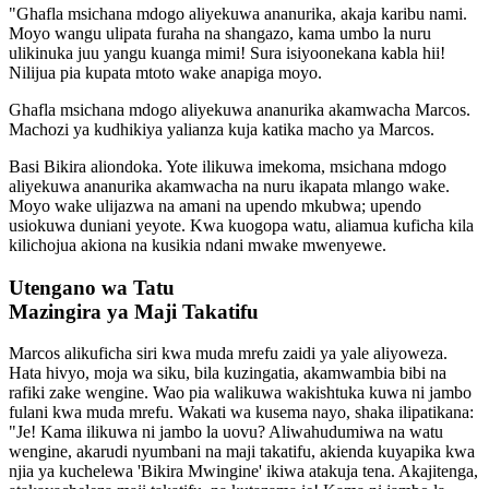
"Ghafla msichana mdogo aliyekuwa ananurika, akaja karibu nami.
Moyo wangu ulipata furaha na shangazo, kama umbo la nuru
ulikinuka juu yangu kuanga mimi! Sura isiyoonekana kabla hii!
Nilijua pia kupata mtoto wake anapiga moyo.
Ghafla msichana mdogo aliyekuwa ananurika akamwacha Marcos.
Machozi ya kudhikiya yalianza kuja katika macho ya Marcos.
Basi Bikira aliondoka. Yote ilikuwa imekoma, msichana mdogo
aliyekuwa ananurika akamwacha na nuru ikapata mlango wake.
Moyo wake ulijazwa na amani na upendo mkubwa; upendo
usiokuwa duniani yeyote. Kwa kuogopa watu, aliamua kuficha kila
kilichojua akiona na kusikia ndani mwake mwenyewe.
Utengano wa Tatu
Mazingira ya Maji Takatifu
Marcos alikuficha siri kwa muda mrefu zaidi ya yale aliyoweza.
Hata hivyo, moja wa siku, bila kuzingatia, akamwambia bibi na
rafiki zake wengine. Wao pia walikuwa wakishtuka kuwa ni jambo
fulani kwa muda mrefu. Wakati wa kusema nayo, shaka ilipatikana:
"Je! Kama ilikuwa ni jambo la uovu? Aliwahudumiwa na watu
wengine, akarudi nyumbani na maji takatifu, akienda kuyapika kwa
njia ya kuchelewa 'Bikira Mwingine' ikiwa atakuja tena. Akajitenga,