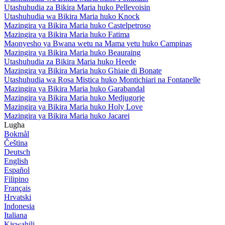
Utashuhudia za Bikira Maria huko Pellevoisin
Utashuhudia wa Bikira Maria huko Knock
Mazingira ya Bikira Maria huko Castelpetroso
Mazingira ya Bikira Maria huko Fatima
Maonyesho ya Bwana wetu na Mama yetu huko Campinas
Mazingira ya Bikira Maria huko Beauraing
Utashuhudia za Bikira Maria huko Heede
Mazingira ya Bikira Maria huko Ghiaie di Bonate
Utashuhudia wa Rosa Mistica huko Montichiari na Fontanelle
Mazingira ya Bikira Maria huko Garabandal
Mazingira ya Bikira Maria huko Medjugorje
Mazingira ya Bikira Maria huko Holy Love
Mazingira ya Bikira Maria huko Jacarei
Lugha
Bokmål
Čeština
Deutsch
English
Español
Filipino
Français
Hrvatski
Indonesia
Italiana
Kiswahili