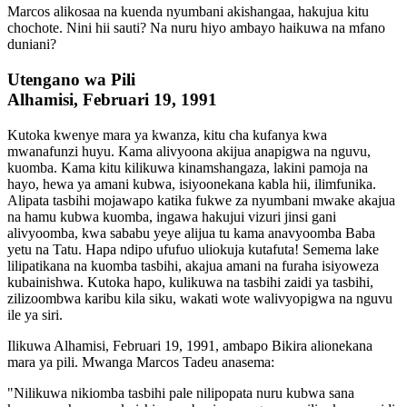
Marcos alikosaa na kuenda nyumbani akishangaa, hakujua kitu
chochote. Nini hii sauti? Na nuru hiyo ambayo haikuwa na mfano
duniani?
Utengano wa Pili
Alhamisi, Februari 19, 1991
Kutoka kwenye mara ya kwanza, kitu cha kufanya kwa
mwanafunzi huyu. Kama alivyoona akijua anapigwa na nguvu,
kuomba. Kama kitu kilikuwa kinamshangaza, lakini pamoja na
hayo, hewa ya amani kubwa, isiyoonekana kabla hii, ilimfunika.
Alipata tasbihi mojawapo katika fukwe za nyumbani mwake akajua
na hamu kubwa kuomba, ingawa hakujui vizuri jinsi gani
alivyoomba, kwa sababu yeye alijua tu kama anavyoomba Baba
yetu na Tatu. Hapa ndipo ufufuo uliokuja kutafuta! Semema lake
lilipatikana na kuomba tasbihi, akajua amani na furaha isiyoweza
kubainishwa. Kutoka hapo, kulikuwa na tasbihi zaidi ya tasbihi,
zilizoombwa karibu kila siku, wakati wote walivyopigwa na nguvu
ile ya siri.
Ilikuwa Alhamisi, Februari 19, 1991, ambapo Bikira alionekana
mara ya pili. Mwanga Marcos Tadeu anasema:
"Nilikuwa nikiomba tasbihi pale nilipopata nuru kubwa sana