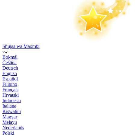
Shujaa wa Maombi
sw
Bokmål
Čeština
Deutsch
English
Español
Filipino
Français
Hrvatski
Indonesia
Italiana
Kiswahili
Magyar
Melayu
Nederlands
Polski