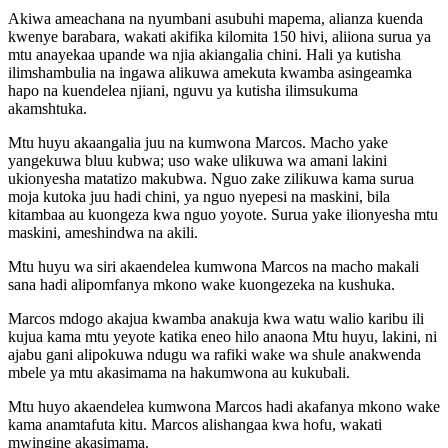
Akiwa ameachana na nyumbani asubuhi mapema, alianza kuenda
kwenye barabara, wakati akifika kilomita 150 hivi, aliiona surua ya
mtu anayekaa upande wa njia akiangalia chini. Hali ya kutisha
ilimshambulia na ingawa alikuwa amekuta kwamba asingeamka
hapo na kuendelea njiani, nguvu ya kutisha ilimsukuma
akamshtuka.
Mtu huyu akaangalia juu na kumwona Marcos. Macho yake
yangekuwa bluu kubwa; uso wake ulikuwa wa amani lakini
ukionyesha matatizo makubwa. Nguo zake zilikuwa kama surua
moja kutoka juu hadi chini, ya nguo nyepesi na maskini, bila
kitambaa au kuongeza kwa nguo yoyote. Surua yake ilionyesha mtu
maskini, ameshindwa na akili.
Mtu huyu wa siri akaendelea kumwona Marcos na macho makali
sana hadi alipomfanya mkono wake kuongezeka na kushuka.
Marcos mdogo akajua kwamba anakuja kwa watu walio karibu ili
kujua kama mtu yeyote katika eneo hilo anaona Mtu huyu, lakini, ni
ajabu gani alipokuwa ndugu wa rafiki wake wa shule anakwenda
mbele ya mtu akasimama na hakumwona au kukubali.
Mtu huyo akaendelea kumwona Marcos hadi akafanya mkono wake
kama anamtafuta kitu. Marcos alishangaa kwa hofu, wakati
mwingine akasimama.