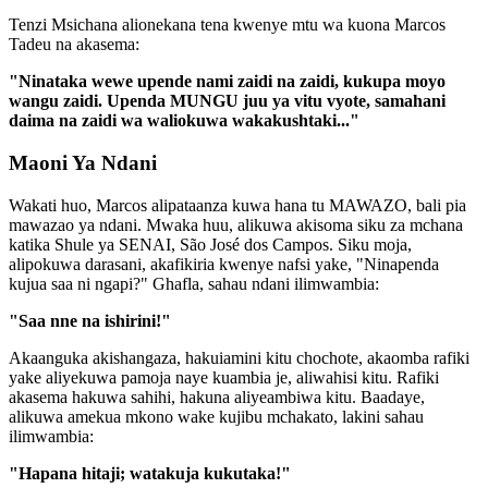
Tenzi Msichana alionekana tena kwenye mtu wa kuona Marcos
Tadeu na akasema:
"Ninataka wewe upende nami zaidi na zaidi, kukupa moyo
wangu zaidi. Upenda MUNGU juu ya vitu vyote, samahani
daima na zaidi wa waliokuwa wakakushtaki..."
Maoni Ya Ndani
Wakati huo, Marcos alipataanza kuwa hana tu MAWAZO, bali pia
mawazao ya ndani. Mwaka huu, alikuwa akisoma siku za mchana
katika Shule ya SENAI, São José dos Campos. Siku moja,
alipokuwa darasani, akafikiria kwenye nafsi yake, "Ninapenda
kujua saa ni ngapi?" Ghafla, sahau ndani ilimwambia:
"Saa nne na ishirini!"
Akaanguka akishangaza, hakuiamini kitu chochote, akaomba rafiki
yake aliyekuwa pamoja naye kuambia je, aliwahisi kitu. Rafiki
akasema hakuwa sahihi, hakuna aliyeambiwa kitu. Baadaye,
alikuwa amekua mkono wake kujibu mchakato, lakini sahau
ilimwambia:
"Hapana hitaji; watakuja kukutaka!"