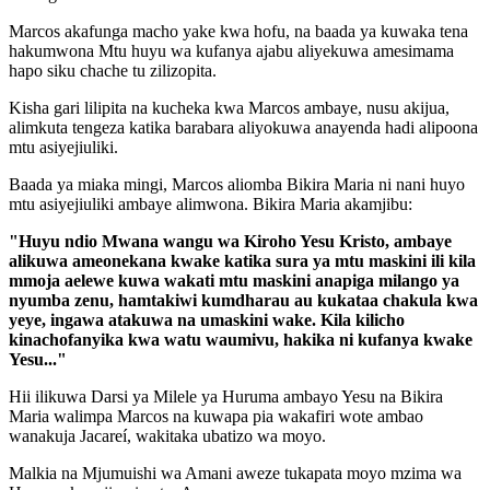
Marcos akafunga macho yake kwa hofu, na baada ya kuwaka tena
hakumwona Mtu huyu wa kufanya ajabu aliyekuwa amesimama
hapo siku chache tu zilizopita.
Kisha gari lilipita na kucheka kwa Marcos ambaye, nusu akijua,
alimkuta tengeza katika barabara aliyokuwa anayenda hadi alipoona
mtu asiyejiuliki.
Baada ya miaka mingi, Marcos aliomba Bikira Maria ni nani huyo
mtu asiyejiuliki ambaye alimwona. Bikira Maria akamjibu:
"Huyu ndio Mwana wangu wa Kiroho Yesu Kristo, ambaye
alikuwa ameonekana kwake katika sura ya mtu maskini ili kila
mmoja aelewe kuwa wakati mtu maskini anapiga milango ya
nyumba zenu, hamtakiwi kumdharau au kukataa chakula kwa
yeye, ingawa atakuwa na umaskini wake. Kila kilicho
kinachofanyika kwa watu waumivu, hakika ni kufanya kwake
Yesu..."
Hii ilikuwa Darsi ya Milele ya Huruma ambayo Yesu na Bikira
Maria walimpa Marcos na kuwapa pia wakafiri wote ambao
wanakuja Jacareí, wakitaka ubatizo wa moyo.
Malkia na Mjumuishi wa Amani aweze tukapata moyo mzima wa