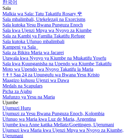
한국어
Sala
Malkia wa Sala: Tatu Takatifu Rosary
🌹
Sala mbalimbali, Utekelezaji na Exorcisms
Sala kutoka Yesu Bwana Punguza Enoch
Sala kwa Ujenzi Mpya wa Nyoyo za Kiumbe
Sala za Kambi ya Familia Takatifu Refuge
Sala kutoka Ufunuo mbalimbali
Kampeni ya Sala
Sala za Bikira Maria wa Jacarei
Utawala kwa Nyoyo ya Kiumbe na Mtakatifu Yosefu
Sala kwa Kuunganisha na Upendo wa Kiumbe Takatifu
Moto wa Upendo wa Nyoyo Takatifu la Maria
†
†
†
Saa 24 za Upungufu wa Bwana Yesu Kristo
Maagizo kuhusu Ujenzi wa Dawa
Medals na Scapulars
Picha za Ajabu
Mafunzo ya Yesu na Maria
Ujumbe
Ujumuzi Huru
Ujumuzi za Yesu Bwana Punguza Enoch, Kolombia
Ufunuo wa Maria kwa Luz de Maria, Argentina
Ujumbe kwa Anne katika Mellatz/Goettingen, Ujerumani
Ujumuzi kwa Maria kwa Ujenzi Mpya wa Nyoyo za Kiumbe,
Ujerumani