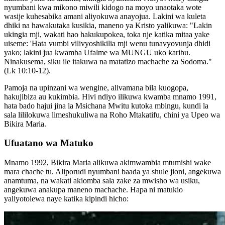
nyumbani kwa mikono miwili kidogo na moyo unaotaka wote
wasije kuhesabika amani aliyokuwa anayojua. Lakini wa kuleta
dhiki na hawakutaka kusikia, maneno ya Kristo yalikuwa: "Lakin
ukingia mji, wakati hao hakukupokea, toka nje katika mitaa yake
uiseme: 'Hata vumbi vilivyoshikilia mji wenu tunavyovunja dhidi
yako; lakini jua kwamba Ufalme wa MUNGU uko karibu.
Ninakusema, siku ile itakuwa na matatizo machache za Sodoma."
(Lk 10:10-12).
Pamoja na upinzani wa wengine, alivamana bila kuogopa,
hakujibiza au kukimbia. Hivi ndiyo ilikuwa kwamba mnamo 1991,
hata bado hajui jina la Msichana Mwitu kutoka mbingu, kundi la
sala lililokuwa limeshukuliwa na Roho Mtakatifu, chini ya Upeo wa
Bikira Maria.
Ufuatano wa Matuko
Mnamo 1992, Bikira Maria alikuwa akimwambia mtumishi wake
mara chache tu. Aliporudi nyumbani baada ya shule jioni, angekuwa
anamtuma, na wakati akiomba sala zake za mwisho wa usiku,
angekuwa anakupa maneno machache. Hapa ni matukio
yaliyotolewa naye katika kipindi hicho: