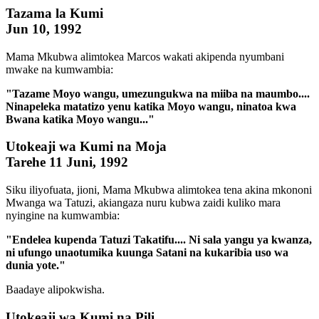
Tazama la Kumi
Jun 10, 1992
Mama Mkubwa alimtokea Marcos wakati akipenda nyumbani
mwake na kumwambia:
"Tazame Moyo wangu, umezungukwa na miiba na maumbo....
Ninapeleka matatizo yenu katika Moyo wangu, ninatoa kwa
Bwana katika Moyo wangu..."
Utokeaji wa Kumi na Moja
Tarehe 11 Juni, 1992
Siku iliyofuata, jioni, Mama Mkubwa alimtokea tena akina mkononi
Mwanga wa Tatuzi, akiangaza nuru kubwa zaidi kuliko mara
nyingine na kumwambia:
"Endelea kupenda Tatuzi Takatifu.... Ni sala yangu ya kwanza,
ni ufungo unaotumika kuunga Satani na kukaribia uso wa
dunia yote."
Baadaye alipokwisha.
Utokeaji wa Kumi na Pili