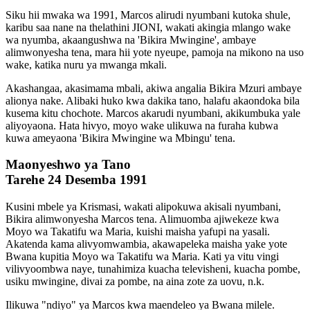
Siku hii mwaka wa 1991, Marcos alirudi nyumbani kutoka shule,
karibu saa nane na thelathini JIONI, wakati akingia mlango wake
wa nyumba, akaangushwa na 'Bikira Mwingine', ambaye
alimwonyesha tena, mara hii yote nyeupe, pamoja na mikono na uso
wake, katika nuru ya mwanga mkali.
Akashangaa, akasimama mbali, akiwa angalia Bikira Mzuri ambaye
alionya nake. Alibaki huko kwa dakika tano, halafu akaondoka bila
kusema kitu chochote. Marcos akarudi nyumbani, akikumbuka yale
aliyoyaona. Hata hivyo, moyo wake ulikuwa na furaha kubwa
kuwa ameyaona 'Bikira Mwingine wa Mbingu' tena.
Maonyeshwo ya Tano
Tarehe 24 Desemba 1991
Kusini mbele ya Krismasi, wakati alipokuwa akisali nyumbani,
Bikira alimwonyesha Marcos tena. Alimuomba ajiwekeze kwa
Moyo wa Takatifu wa Maria, kuishi maisha yafupi na yasali.
Akatenda kama alivyomwambia, akawapeleka maisha yake yote
Bwana kupitia Moyo wa Takatifu wa Maria. Kati ya vitu vingi
vilivyoombwa naye, tunahimiza kuacha televisheni, kuacha pombe,
usiku mwingine, divai za pombe, na aina zote za uovu, n.k.
Ilikuwa "ndiyo" ya Marcos kwa maendeleo ya Bwana milele.