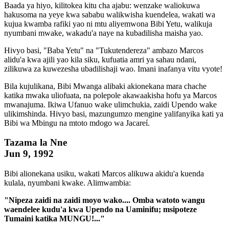
Baada ya hiyo, kilitokea kitu cha ajabu: wenzake waliokuwa
hakusoma na yeye kwa sababu walikwisha kuendelea, wakati wa
kujua kwamba rafiki yao ni mtu aliyemwona Bibi Yetu, walikuja
nyumbani mwake, wakadu'a naye na kubadilisha maisha yao.
Hivyo basi, "Baba Yetu" na "Tukutendereza" ambazo Marcos
alidu'a kwa ajili yao kila siku, kufuatia amri ya sahau ndani,
zilikuwa za kuwezesha ubadilishaji wao. Imani inafanya vitu vyote!
Bila kujulikana, Bibi Mwanga alibaki akionekana mara chache
katika mwaka uliofuata, na polepole akawaakisha hofu ya Marcos
mwanajuma. Ikiwa Ufanuo wake ulimchukia, zaidi Upendo wake
ulikimshinda. Hivyo basi, mazungumzo mengine yalifanyika kati ya
Bibi wa Mbingu na mtoto mdogo wa Jacareí.
Tazama la Nne
Jun 9, 1992
Bibi alionekana usiku, wakati Marcos alikuwa akidu'a kuenda
kulala, nyumbani kwake. Alimwambia:
"Nipeza zaidi na zaidi moyo wako.... Omba watoto wangu
waendelee kudu'a kwa Upendo na Uaminifu; msipoteze
Tumaini katika MUNGU!..."