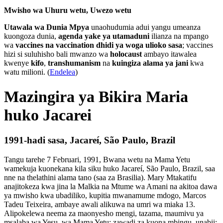
Mwisho wa Uhuru wetu, Uwezo wetu
Utawala wa Dunia Mpya
unaohudumia adui yangu umeanza
kuongoza dunia,
agenda yake ya utamaduni
ilianza na mpango
wa
vaccines na vaccination dhidi ya woga ulioko sasa
; vaccines
hizi si suluhisho bali mwanzo wa
holocaust
ambayo itawalea
kwenye
kifo
,
transhumanism
na
kuingiza alama ya jani
kwa
watu milioni. (
Endelea
)
Mazingira ya Bikira Maria
huko Jacarei
1991-hadi sasa, Jacareí, São Paulo, Brazil
Tangu tarehe 7 Februari, 1991, Bwana wetu na Mama Yetu
wamekuja kuonekana kila siku huko Jacareí, São Paulo, Brazil, saa
nne na thelathini alama tano (saa za Brasilia). Mary Mtakatifu
anajitokeza kwa jina la Malkia na Mtume wa Amani na akitoa dawa
ya mwisho kwa ubadiliko, kupitia mwanamume mdogo, Marcos
Tadeu Teixeira, ambaye awali alikuwa na umri wa miaka 13.
Alipokelewa neema za maonyesho mengi, tazama, maumivu ya
msalaba wa Yesu, wa Mama Yetu; zawadi za kuona mbingu, unabii;