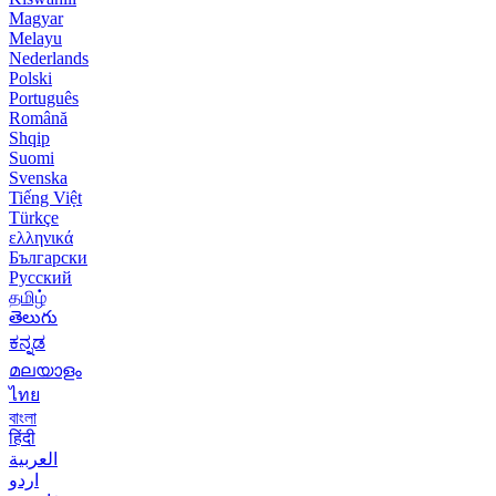
Magyar
Melayu
Nederlands
Polski
Português
Română
Shqip
Suomi
Svenska
Tiếng Việt
Türkçe
ελληνικά
Български
Русский
தமிழ்
తెలుగు
ಕನ್ನಡ
മലയാളം
ไทย
বাংলা
हिंदी
العربية
اردو