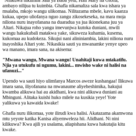
"Nilikuwa nikiimba Sala ya Baba yetu, Hail Mary na Gloria,
ambayo nilijua tu kuimbia. Ghafla nikamaliza sala kwa ishara ya
msalaba, mkojo wangu ulikomaa. Nilitazama mbele, kavu kaanza
kukaa, upepo uliofanya nguo zangu zikosekeseka, na mara moja
niliona nuru inayofanana na duaradua ya jua ikionekana juu ya
Altari. Nikajua roho yangu imevunjwa kutoka duniani, mwili
wangu hakukubali matakwa yake, sikuweza kuhamia, kusema,
kukomaa au kudokeza. Sikujui nani alininiambia, lakini niliona nuru
inayoshika Altari yote. Nikasikia sauti ya mwanamke yenye upeo
wa manano, imara sana, na akisema:
"Mwana wangu, Mwana wangu! Unahitaji kuwa mtakatifu.
Njia ya utukufu ni ngumu, lakini... mwisho wake ni halisi na
ufanuzi..."
Upendo wa sauti hiyo ulimfanya Marcos aweze kushangaa! Ilikuwa
imara sana, iliyofanana na mwanaume aliyeheshimika, hakujui
kwamba alikuwa hai au akidhani, kwa nini alikuwa duniani au
Mbinguni. Alitaka kuishi huko milele na kusikia yeye! Yote
yalikuwa ya kawaida kwake!
Ghafla nuru ilikomaa, yote ilirudi kwa halisi. Akatazama akamwona
mtu yeyote katika Kanisa aliyemweleza hii. Alidhani. Ni nini
kilikuwa? Kwa ajili ya usalama, aliapishana kuwa hakutajia kitu
kwake.