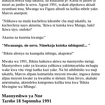
atakayacheleza maji takatifu, na kutazama je! Kama ni jambo la
mzuri au jambo la uovu. Agosti 1991, wakati alipokuwa akisali
nyumbani tena, Mwanga wa Figura alirudi na kufika mbele yake.
Marcos anaripoti:
"Nilikuwa na muda kucheleza kikombe cha maji takatifu, na
kuchocheza nayo akisema, 'Ikiwa ni kutoka kwa Mungu, baki!
Ikiwa siyo, ondoke!'
Akaona na kusema kwangu:"
"Mwanangu, sio uovu. Nimekuja kutoka mbinguni!... "
"Bikira alionya na kuangalia mbingu, akapotea!"
Mwaka wa 1991, Bikira haikuwa akiwa na maonyesho mengi.
Maonyeshwo yake ya kwanza yalikuwa yakimtayarisha mchagia
wake kwa vitu vingi katika kazi yake. Na hii uthibitisho wa maji
takatifu, Marcos alipata kuimarisha moyoni mwake, ingawa daima
alijua moyoni kwake ya kwamba si shetani. Hata hivyo, akabaki
amesimama, akiendelea kutegemea kufika tena kwa 'Bikira
Mwingine wa Mbingu'.
Maonyeshwo ya Nne
Tarehe 18 Septemba 1991