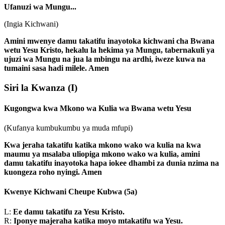
Ufanuzi wa Mungu...
(Ingia Kichwani)
Amini mwenye damu takatifu inayotoka kichwani cha Bwana
wetu Yesu Kristo, hekalu la hekima ya Mungu, tabernakuli ya
ujuzi wa Mungu na jua la mbingu na ardhi, iweze kuwa na
tumaini sasa hadi milele. Amen
Siri la Kwanza
(I)
Kugongwa kwa Mkono wa Kulia wa Bwana wetu Yesu
(Kufanya kumbukumbu ya muda mfupi)
Kwa jeraha takatifu katika mkono wako wa kulia na kwa
maumu ya msalaba uliopiga mkono wako wa kulia, amini
damu takatifu inayotoka hapa iokee dhambi za dunia nzima na
kuongeza roho nyingi. Amen
Kwenye Kichwani Cheupe Kubwa
(5a)
L:
Ee damu takatifu za Yesu Kristo.
R:
Iponye majeraha katika moyo mtakatifu wa Yesu.