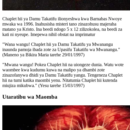
Chaplet hii ya Damu Takatifu ilionyeshwa kwa Barnabas Nwoye
mwaka wa 1996. Inahusisha misteri tano zinazohusu majeraha
matano ya Kristo. Ina beedi ndogo 5 x 12 zilizokolea, na beedi za
kati ni nyeupe. Imepewa nihil obstat na imprimatur
"Wana wangu! Chaplet hii ya Damu Takatifu ya Mwanangu
inaunda pamoja ibada zote za Upasifu Takatifu wa Mwanangu."
(Maneno ya Bikira Maria tarehe 29/01/1997)
"Mwana wangu! Pokea Chaplet hii na uiongeze dunia. Watu wote
waombee kwa kudumu kuwa na malipo ya dhambi zote
zinazofanywa dhidi ya Damu Takatifu yangu. Tengeneza Chaplet
hii na tumi katika maombi yenu. Nitatumia Chaplet hii kutenda
miujiza mikubwa."
(Yesu tarehe 15/03/1997)
Utaratibu wa Maomba