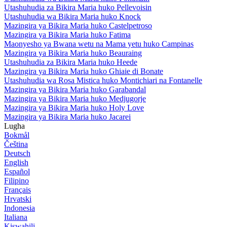
Utashuhudia za Bikira Maria huko Pellevoisin
Utashuhudia wa Bikira Maria huko Knock
Mazingira ya Bikira Maria huko Castelpetroso
Mazingira ya Bikira Maria huko Fatima
Maonyesho ya Bwana wetu na Mama yetu huko Campinas
Mazingira ya Bikira Maria huko Beauraing
Utashuhudia za Bikira Maria huko Heede
Mazingira ya Bikira Maria huko Ghiaie di Bonate
Utashuhudia wa Rosa Mistica huko Montichiari na Fontanelle
Mazingira ya Bikira Maria huko Garabandal
Mazingira ya Bikira Maria huko Medjugorje
Mazingira ya Bikira Maria huko Holy Love
Mazingira ya Bikira Maria huko Jacarei
Lugha
Bokmål
Čeština
Deutsch
English
Español
Filipino
Français
Hrvatski
Indonesia
Italiana
Kiswahili