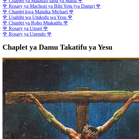
🌹
Chaplet ya Matatizo saba ya Maria
🌹
🌹
Rosary ya Machozi ya Bibi Yetu (ya Damu)
🌹
🌹
Chaplet kwa Malaika Michael
🌹
🌹
Usahihi wa Utukufu wa Yesu
🌹
🌹
Chaplet ya Roho Mtakatifu
🌹
🌹
Rosary ya Utoaji
🌹
🌹
Rosary ya Upendo
🌹
Chaplet ya Damu Takatifu ya Yesu