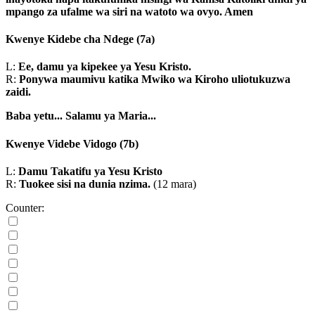
mpango za ufalme wa siri na watoto wa ovyo. Amen
Kwenye Kidebe cha Ndege
(7a)
L:
Ee, damu ya kipekee ya Yesu Kristo.
R:
Ponywa maumivu katika Mwiko wa Kiroho uliotukuzwa
zaidi.
Baba yetu...
Salamu ya Maria...
Kwenye Videbe Vidogo
(7b)
L:
Damu Takatifu ya Yesu Kristo
R:
Tuokee sisi na dunia nzima.
(12 mara)
Counter: