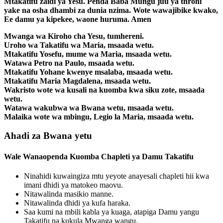
Mtakatifu zaidi ya Yesu. Penda Baba Mungu juu ya throni
yake na osha dhambi za dunia nzima. Wote wawajibike kwako,
Ee damu ya kipekee, waone huruma. Amen
Mwanga wa Kiroho cha Yesu, tumhereni.
Uroho wa Takatifu wa Maria, msaada wetu.
Mtakatifu Yosefu, mume wa Maria, msaada wetu.
Watawa Petro na Paulo, msaada wetu.
Mtakatifu Yohane kwenye msalaba, msaada wetu.
Mtakatifu Maria Magdalena, msaada wetu.
Wakristo wote wa kusali na kuomba kwa siku zote, msaada
wetu.
Watawa wakubwa wa Bwana wetu, msaada wetu.
Malaika wote wa mbingu, Legio la Maria, msaada wetu.
Ahadi za Bwana yetu
Wale Wanaopenda Kuomba Chapleti ya Damu Takatifu
Ninahidi kuwaingiza mtu yeyote anayesali chapleti hii kwa
imani dhidi ya matokeo maovu.
Nitawalinda masikio manne.
Nitawalinda dhidi ya kufa haraka.
Saa kumi na mbili kabla ya kuaga, atapiga Damu yangu
Takatifu na kukula Mwanga wangu.