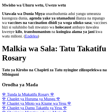
Mwisho wa Uhuru wetu, Uwezo wetu
Utawala wa Dunia Mpya
unaohudumia adui yangu umeanza
kuongoza dunia,
agenda yake ya utamaduni
ilianza na mpango
wa
vaccines na vaccination dhidi ya woga ulioko sasa
; vaccines
hizi si suluhisho bali mwanzo wa
holocaust
ambayo itawalea
kwenye
kifo
,
transhumanism
na
kuingiza alama ya jani
kwa
watu milioni. (
Endelea
)
Malkia wa Sala: Tatu Takatifu
Rosary
Tatu ya Kiroho na Chapleti za Tatu nyingine zilizopelekwa na
Mbinguni
Orodha ya Mada
🌹
Tunda la Mtakatifu Rosary
🌹
🌹
Chaplet ya Huruma ya Mungu
🌹
🌹
Chaplet ya Mtoto wa Kiume wa Yesu
🌹
🌹
Chaplet ya Damu Takatifu ya Yesu
🌹