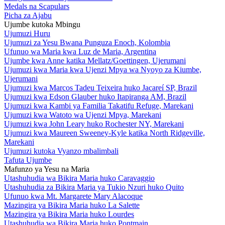
Medals na Scapulars
Picha za Ajabu
Ujumbe kutoka Mbingu
Ujumuzi Huru
Ujumuzi za Yesu Bwana Punguza Enoch, Kolombia
Ufunuo wa Maria kwa Luz de Maria, Argentina
Ujumbe kwa Anne katika Mellatz/Goettingen, Ujerumani
Ujumuzi kwa Maria kwa Ujenzi Mpya wa Nyoyo za Kiumbe,
Ujerumani
Ujumuzi kwa Marcos Tadeu Teixeira huko Jacareí SP, Brazil
Ujumuzi kwa Edson Glauber huko Itapiranga AM, Brazil
Ujumuzi kwa Kambi ya Familia Takatifu Refuge, Marekani
Ujumuzi kwa Watoto wa Ujenzi Mpya, Marekani
Ujumuzi kwa John Leary huko Rochester NY, Marekani
Ujumuzi kwa Maureen Sweeney-Kyle katika North Ridgeville,
Marekani
Ujumuzi kutoka Vyanzo mbalimbali
Tafuta Ujumbe
Mafunzo ya Yesu na Maria
Utashuhudia wa Bikira Maria huko Caravaggio
Utashuhudia za Bikira Maria ya Tukio Nzuri huko Quito
Ufunuo kwa Mt. Margarete Mary Alacoque
Mazingira ya Bikira Maria huko La Salette
Mazingira ya Bikira Maria huko Lourdes
Utashuhudia wa Bikira Maria huko Pontmain