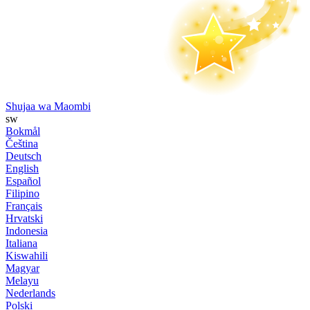
Shujaa wa Maombi
sw
Bokmål
Čeština
Deutsch
English
Español
Filipino
Français
Hrvatski
Indonesia
Italiana
Kiswahili
Magyar
Melayu
Nederlands
Polski