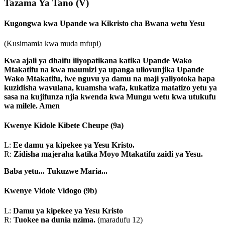
Tazama Ya Tano
(V)
Kugongwa kwa Upande wa Kikristo cha Bwana wetu Yesu
(Kusimamia kwa muda mfupi)
Kwa ajali ya dhaifu iliyopatikana katika Upande Wako
Mtakatifu na kwa maumizi ya upanga uliovunjika Upande
Wako Mtakatifu, iwe nguvu ya damu na maji yaliyotoka hapa
kuzidisha wavulana, kuamsha wafa, kukatiza matatizo yetu ya
sasa na kujifunza njia kwenda kwa Mungu wetu kwa utukufu
wa milele. Amen
Kwenye Kidole Kibete Cheupe
(9a)
L:
Ee damu ya kipekee ya Yesu Kristo.
R:
Zidisha majeraha katika Moyo Mtakatifu zaidi ya Yesu.
Baba yetu...
Tukuzwe Maria...
Kwenye Vidole Vidogo
(9b)
L:
Damu ya kipekee ya Yesu Kristo
R:
Tuokee na dunia nzima.
(maradufu 12)