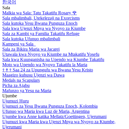
한국어
Sala
Malkia wa Sala: Tatu Takatifu Rosary
🌹
Sala mbalimbali, Utekelezaji na Exorcisms
Sala kutoka Yesu Bwana Punguza Enoch
Sala kwa Ujenzi Mpya wa Nyoyo za Kiumbe
Sala za Kambi ya Familia Takatifu Refuge
Sala kutoka Ufunuo mbalimbali
Kampeni ya Sala
Sala za Bikira Maria wa Jacarei
Utawala kwa Nyoyo ya Kiumbe na Mtakatifu Yosefu
Sala kwa Kuunganisha na Upendo wa Kiumbe Takatifu
Moto wa Upendo wa Nyoyo Takatifu la Maria
†
†
†
Saa 24 za Upungufu wa Bwana Yesu Kristo
Maagizo kuhusu Ujenzi wa Dawa
Medals na Scapulars
Picha za Ajabu
Mafunzo ya Yesu na Maria
Ujumbe
Ujumuzi Huru
Ujumuzi za Yesu Bwana Punguza Enoch, Kolombia
Ufunuo wa Maria kwa Luz de Maria, Argentina
Ujumbe kwa Anne katika Mellatz/Goettingen, Ujerumani
Ujumuzi kwa Maria kwa Ujenzi Mpya wa Nyoyo za Kiumbe,
Ujerumani