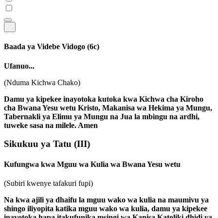
Baada ya Videbe Vidogo
(6c)
Ufanuo...
(Nduma Kichwa Chako)
Damu ya kipekee inayotoka kutoka kwa Kichwa cha Kiroho
cha Bwana Yesu wetu Kristo, Makanisa wa Hekima ya Mungu,
Tabernakli ya Elimu ya Mungu na Jua la mbingu na ardhi,
tuweke sasa na milele. Amen
Sikukuu ya Tatu
(III)
Kufungwa kwa Mguu wa Kulia wa Bwana Yesu wetu
(Subiri kwenye tafakuri fupi)
Na kwa ajili ya dhaifu la mguu wako wa kulia na maumivu ya
shingo iliyopita katika mguu wako wa kulia, damu ya kipekee
inayotoka hapa itakufunika msingi wa Kanisa Katoliki dhidi ya