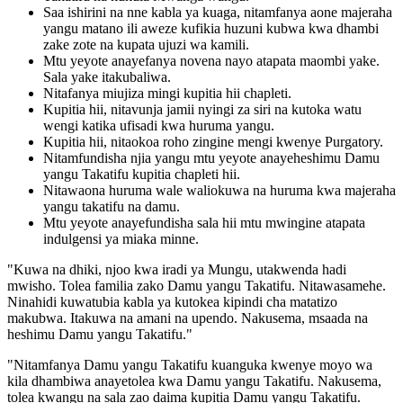
Saa ishirini na nne kabla ya kuaga, nitamfanya aone majeraha
yangu matano ili aweze kufikia huzuni kubwa kwa dhambi
zake zote na kupata ujuzi wa kamili.
Mtu yeyote anayefanya novena nayo atapata maombi yake.
Sala yake itakubaliwa.
Nitafanya miujiza mingi kupitia hii chapleti.
Kupitia hii, nitavunja jamii nyingi za siri na kutoka watu
wengi katika ufisadi kwa huruma yangu.
Kupitia hii, nitaokoa roho zingine mengi kwenye Purgatory.
Nitamfundisha njia yangu mtu yeyote anayeheshimu Damu
yangu Takatifu kupitia chapleti hii.
Nitawaona huruma wale waliokuwa na huruma kwa majeraha
yangu takatifu na damu.
Mtu yeyote anayefundisha sala hii mtu mwingine atapata
indulgensi ya miaka minne.
"Kuwa na dhiki, njoo kwa iradi ya Mungu, utakwenda hadi
mwisho. Tolea familia zako Damu yangu Takatifu. Nitawasamehe.
Ninahidi kuwatubia kabla ya kutokea kipindi cha matatizo
makubwa. Itakuwa na amani na upendo. Nakusema, msaada na
heshimu Damu yangu Takatifu."
"Nitamfanya Damu yangu Takatifu kuanguka kwenye moyo wa
kila dhambiwa anayetolea kwa Damu yangu Takatifu. Nakusema,
tolea kwangu na sala zao daima kupitia Damu yangu Takatifu.