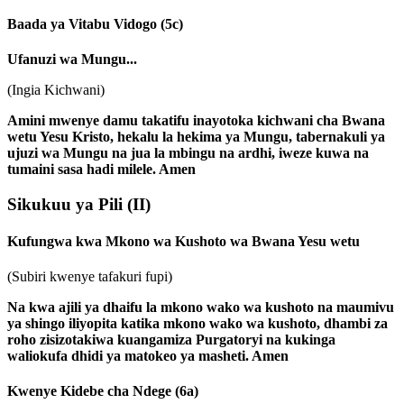
Baada ya Vitabu Vidogo
(5c)
Ufanuzi wa Mungu...
(Ingia Kichwani)
Amini mwenye damu takatifu inayotoka kichwani cha Bwana
wetu Yesu Kristo, hekalu la hekima ya Mungu, tabernakuli ya
ujuzi wa Mungu na jua la mbingu na ardhi, iweze kuwa na
tumaini sasa hadi milele. Amen
Sikukuu ya Pili
(II)
Kufungwa kwa Mkono wa Kushoto wa Bwana Yesu wetu
(Subiri kwenye tafakuri fupi)
Na kwa ajili ya dhaifu la mkono wako wa kushoto na maumivu
ya shingo iliyopita katika mkono wako wa kushoto, dhambi za
roho zisizotakiwa kuangamiza Purgatoryi na kukinga
waliokufa dhidi ya matokeo ya masheti. Amen
Kwenye Kidebe cha Ndege
(6a)