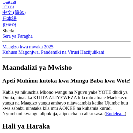
فارسی
עִברִית
中文 (简体)
日本語
한국어
Sheria
Sera ya Faragha
Maagizo kwa mwaka 2025
Kuhusu Magonjwa, Pandemiki na Virusi Haziijulikani
Maandalizi ya Mwisho
Apeli Muhimu kutoka kwa Mungu Baba kwa Wote!
Kabla ya nikuachia Mkono wangu na Nguvu yake YOTE dhidi ya
Dunia, ninataka KUITA ALIYEWEZA kila mtu afuate Maelekezo
yangu na Maagizo yangu ambayo nitawaambia katika Ujumbe huu
kwa sababu ninataka kila mtu AOKEE na kuhamia kurudi
Nyumbani kwangu alipokuja, alipoacha na aliko sasa.
(
Endelea...
)
Hali ya Haraka