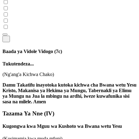
Baada ya Vidole Vidogo
(7c)
Tukutendeza...
(Ng'ang'a Kichwa Chako)
Damu Takatifu inayotoka kutoka kichwa cha Bwana wetu Yesu
Kristo, Makanisa ya Hekima ya Mungu, Tabernakli ya Elimu
ya Mungu na Jua la mbingu na ardhi, iweze kuwafunika sisi
sasa na milele. Amen
Tazama Ya Nne
(IV)
Kugongwa kwa Mguu wa Kushoto wa Bwana wetu Yesu
(Kusimamia kwa muda mfupi)