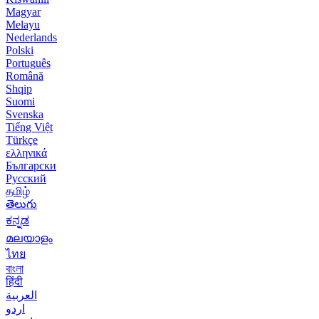
Magyar
Melayu
Nederlands
Polski
Português
Română
Shqip
Suomi
Svenska
Tiếng Việt
Türkçe
ελληνικά
Български
Русский
தமிழ்
తెలుగు
ಕನ್ನಡ
മലയാളം
ไทย
বাংলা
हिंदी
العربية
اردو