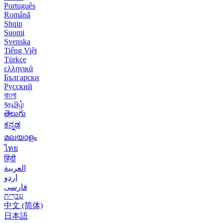
Português
Română
Shqip
Suomi
Svenska
Tiếng Việt
Türkçe
ελληνικά
Български
Русский
বাংলা
বதமிழ்
తెలుగు
ಕನ್ನಡ
മലയാളം
ไทย
हिंदी
العربية
اردو
فارسی
עִברִית
中文 (简体)
日本語