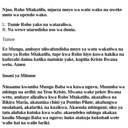
Njoo, Roho Mtakatifu, mjaeza moyo wa watu wako na uweke
moto wa upendo wako.
L:
Tumie Roho yako na watazaliwa.
R:
Na wewe utarudisha uso wa dunia.
Tumoe
Ee Mungu, ambaye uliwafundisha moyo ya watu wakatiwa na
nuru ya Roho Mtakatifu, tupe kwa Roho hiyo kuwa hakika na
kufurahi daima katika matukio yake, kupitia Kristo Bwana
wetu. Amen
Imani ya Mitume
Ninaamu kwamba Mungu Baba wa kuwa nguvu, Muumba wa
mbingu na ardhi; na Yesu Kristo, Mwana wake pekee Bwana
wetu, ambaye alizaliwa kwa Roho Mtakatifu, akazaliwa na
Bikira Maria, akaumiza chini ya Pontius Pilate, akafungwa
msalabani, akafariki, na kuzikwa. Akaenda mbinguni; siku ya
tatu alafuka kutoka kwa wafu; akaendelea mbingu akakaa
kuulia Mungu Baba wa nguvu; huko atakuja kukubali wote
walio hai na walio fariki.