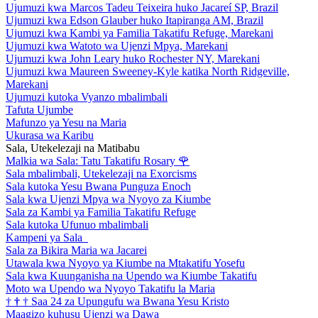
Ujumuzi kwa Marcos Tadeu Teixeira huko Jacareí SP, Brazil
Ujumuzi kwa Edson Glauber huko Itapiranga AM, Brazil
Ujumuzi kwa Kambi ya Familia Takatifu Refuge, Marekani
Ujumuzi kwa Watoto wa Ujenzi Mpya, Marekani
Ujumuzi kwa John Leary huko Rochester NY, Marekani
Ujumuzi kwa Maureen Sweeney-Kyle katika North Ridgeville,
Marekani
Ujumuzi kutoka Vyanzo mbalimbali
Tafuta Ujumbe
Mafunzo ya Yesu na Maria
Ukurasa wa Karibu
Sala, Utekelezaji na Matibabu
Malkia wa Sala: Tatu Takatifu Rosary
🌹
Sala mbalimbali, Utekelezaji na Exorcisms
Sala kutoka Yesu Bwana Punguza Enoch
Sala kwa Ujenzi Mpya wa Nyoyo za Kiumbe
Sala za Kambi ya Familia Takatifu Refuge
Sala kutoka Ufunuo mbalimbali
Kampeni ya Sala
Sala za Bikira Maria wa Jacarei
Utawala kwa Nyoyo ya Kiumbe na Mtakatifu Yosefu
Sala kwa Kuunganisha na Upendo wa Kiumbe Takatifu
Moto wa Upendo wa Nyoyo Takatifu la Maria
†
†
†
Saa 24 za Upungufu wa Bwana Yesu Kristo
Maagizo kuhusu Ujenzi wa Dawa