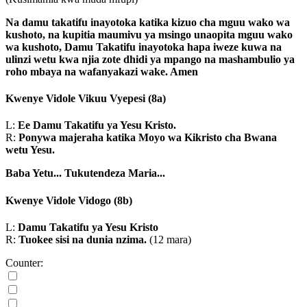
Na damu takatifu inayotoka katika kizuo cha mguu wako wa
kushoto, na kupitia maumivu ya msingo unaopita mguu wako
wa kushoto, Damu Takatifu inayotoka hapa iweze kuwa na
ulinzi wetu kwa njia zote dhidi ya mpango na mashambulio ya
roho mbaya na wafanyakazi wake. Amen
Kwenye Vidole Vikuu Vyepesi
(8a)
L:
Ee Damu Takatifu ya Yesu Kristo.
R:
Ponywa majeraha katika Moyo wa Kikristo cha Bwana
wetu Yesu.
Baba Yetu...
Tukutendeza Maria...
Kwenye Vidole Vidogo
(8b)
L:
Damu Takatifu ya Yesu Kristo
R:
Tuokee sisi na dunia nzima.
(12 mara)
Counter: