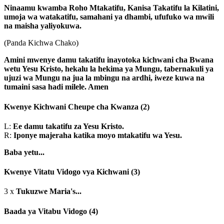
Ninaamu kwamba Roho Mtakatifu, Kanisa Takatifu la Kilatini,
umoja wa watakatifu, samahani ya dhambi, ufufuko wa mwili
na maisha yaliyokuwa.
(Panda Kichwa Chako)
Amini mwenye damu takatifu inayotoka kichwani cha Bwana
wetu Yesu Kristo, hekalu la hekima ya Mungu, tabernakuli ya
ujuzi wa Mungu na jua la mbingu na ardhi, iweze kuwa na
tumaini sasa hadi milele. Amen
Kwenye Kichwani Cheupe cha Kwanza
(2)
L:
Ee damu takatifu za Yesu Kristo.
R:
Iponye majeraha katika moyo mtakatifu wa Yesu.
Baba yetu...
Kwenye Vitatu Vidogo vya Kichwani
(3)
3 x
Tukuzwe Maria's...
Baada ya Vitabu Vidogo
(4)