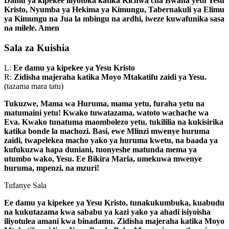
Damu ya kipekee iliyotoka katika Kichwa cha Bwana yetu Yesu
Kristo, Nyumba ya Hekima ya Kimungu, Tabernakuli ya Elimu
ya Kimungu na Jua la mbingu na ardhi, iweze kuwafunika sasa
na milele. Amen
Sala za Kuishia
L:
Ee damu ya kipekee ya Yesu Kristo
R:
Zidisha majeraha katika Moyo Mtakatifu zaidi ya Yesu.
(tazama mara tatu)
Tukuzwe, Mama wa Huruma, mama yetu, furaha yetu na
matumaini yetu! Kwako tuwatazama, watoto wachache wa
Eva. Kwako tunatuma maombolezo yetu, tukililia na kukisirika
katika bonde la machozi. Basi, ewe Mlinzi mwenye huruma
zaidi, twapelekea macho yako ya huruma kwetu, na baada ya
kufukuzwa hapa duniani, tuonyeshe matunda mema ya
utumbo wako, Yesu. Ee Bikira Maria, umekuwa mwenye
huruma, mpenzi, na mzuri!
Tufanye Sala
Ee damu ya kipekee ya Yesu Kristo, tunakukumbuka, kuabudu
na kukutazama kwa sababu ya kazi yako ya ahadi isiyoisha
iliyotulea amani kwa binadamu. Zidisha majeraha katika Moyo