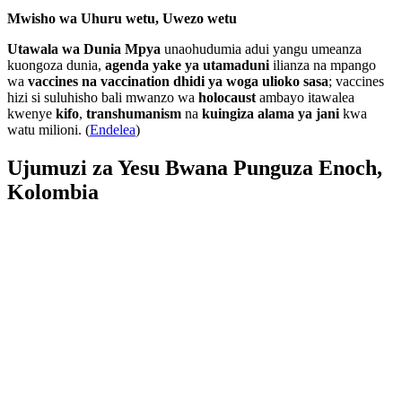
Mwisho wa Uhuru wetu, Uwezo wetu
Utawala wa Dunia Mpya
unaohudumia adui yangu umeanza
kuongoza dunia,
agenda yake ya utamaduni
ilianza na mpango
wa
vaccines na vaccination dhidi ya woga ulioko sasa
; vaccines
hizi si suluhisho bali mwanzo wa
holocaust
ambayo itawalea
kwenye
kifo
,
transhumanism
na
kuingiza alama ya jani
kwa
watu milioni. (
Endelea
)
Ujumuzi za Yesu Bwana Punguza Enoch,
Kolombia