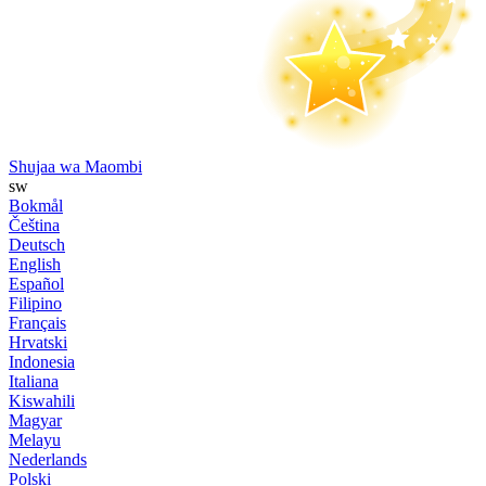
Shujaa wa Maombi
sw
Bokmål
Čeština
Deutsch
English
Español
Filipino
Français
Hrvatski
Indonesia
Italiana
Kiswahili
Magyar
Melayu
Nederlands
Polski