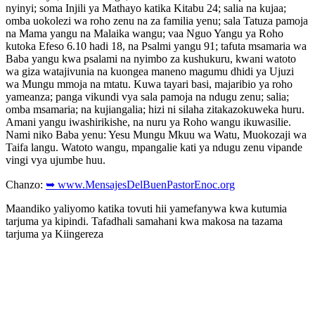
nyinyi; soma Injili ya Mathayo katika Kitabu 24; salia na kujaa;
omba uokolezi wa roho zenu na za familia yenu; sala Tatuza pamoja
na Mama yangu na Malaika wangu; vaa Nguo Yangu ya Roho
kutoka Efeso 6.10 hadi 18, na Psalmi yangu 91; tafuta msamaria wa
Baba yangu kwa psalami na nyimbo za kushukuru, kwani watoto
wa giza watajivunia na kuongea maneno magumu dhidi ya Ujuzi
wa Mungu mmoja na mtatu. Kuwa tayari basi, majaribio ya roho
yameanza; panga vikundi vya sala pamoja na ndugu zenu; salia;
omba msamaria; na kujiangalia; hizi ni silaha zitakazokuweka huru.
Amani yangu iwashirikishe, na nuru ya Roho wangu ikuwasilie.
Nami niko Baba yenu: Yesu Mungu Mkuu wa Watu, Muokozaji wa
Taifa langu. Watoto wangu, mpangalie kati ya ndugu zenu vipande
vingi vya ujumbe huu.
Chanzo:
➥ www.MensajesDelBuenPastorEnoc.org
Maandiko yaliyomo katika tovuti hii yamefanywa kwa kutumia
tarjuma ya kipindi. Tafadhali samahani kwa makosa na tazama
tarjuma ya Kiingereza