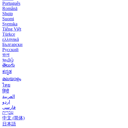
Português
Română
Shqip
Suomi
Svenska
Tiếng Việt
Türkçe
ελληνικά
Български
Русский
বাংলা
বதமிழ்
తెలుగు
ಕನ್ನಡ
മലയാളം
ไทย
हिंदी
العربية
اردو
فارسی
עִברִית
中文 (简体)
日本語