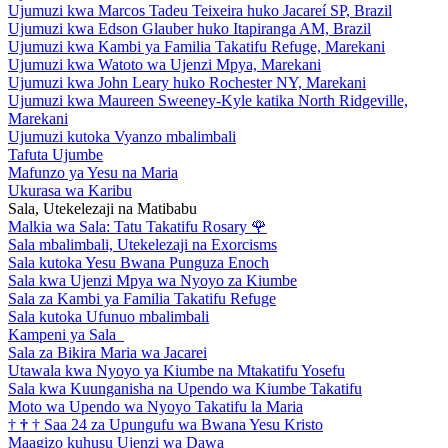
Ujumuzi kwa Marcos Tadeu Teixeira huko Jacareí SP, Brazil
Ujumuzi kwa Edson Glauber huko Itapiranga AM, Brazil
Ujumuzi kwa Kambi ya Familia Takatifu Refuge, Marekani
Ujumuzi kwa Watoto wa Ujenzi Mpya, Marekani
Ujumuzi kwa John Leary huko Rochester NY, Marekani
Ujumuzi kwa Maureen Sweeney-Kyle katika North Ridgeville,
Marekani
Ujumuzi kutoka Vyanzo mbalimbali
Tafuta Ujumbe
Mafunzo ya Yesu na Maria
Ukurasa wa Karibu
Sala, Utekelezaji na Matibabu
Malkia wa Sala: Tatu Takatifu Rosary
🌹
Sala mbalimbali, Utekelezaji na Exorcisms
Sala kutoka Yesu Bwana Punguza Enoch
Sala kwa Ujenzi Mpya wa Nyoyo za Kiumbe
Sala za Kambi ya Familia Takatifu Refuge
Sala kutoka Ufunuo mbalimbali
Kampeni ya Sala
Sala za Bikira Maria wa Jacarei
Utawala kwa Nyoyo ya Kiumbe na Mtakatifu Yosefu
Sala kwa Kuunganisha na Upendo wa Kiumbe Takatifu
Moto wa Upendo wa Nyoyo Takatifu la Maria
†
†
†
Saa 24 za Upungufu wa Bwana Yesu Kristo
Maagizo kuhusu Ujenzi wa Dawa