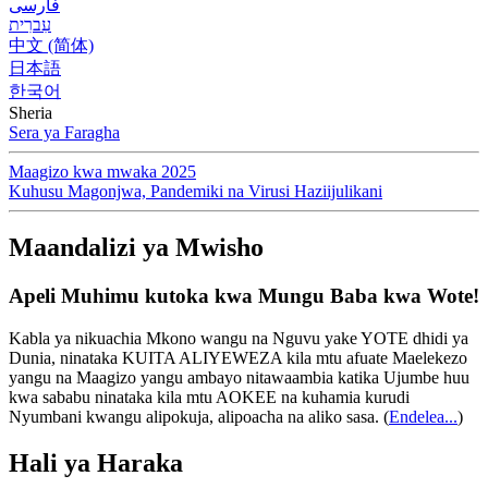
فارسی
עִברִית
中文 (简体)
日本語
한국어
Sheria
Sera ya Faragha
Maagizo kwa mwaka 2025
Kuhusu Magonjwa, Pandemiki na Virusi Haziijulikani
Maandalizi ya Mwisho
Apeli Muhimu kutoka kwa Mungu Baba kwa Wote!
Kabla ya nikuachia Mkono wangu na Nguvu yake YOTE dhidi ya
Dunia, ninataka KUITA ALIYEWEZA kila mtu afuate Maelekezo
yangu na Maagizo yangu ambayo nitawaambia katika Ujumbe huu
kwa sababu ninataka kila mtu AOKEE na kuhamia kurudi
Nyumbani kwangu alipokuja, alipoacha na aliko sasa.
(
Endelea...
)
Hali ya Haraka