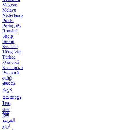
Magyar
Melayu
Nederlands
Polski
Português
Română
Shqip
Suomi
Svenska
Tiếng Việt
Türkçe
ελληνικά
Български
Русский
தமிழ்
తెలుగు
ಕನ್ನಡ
മലയാളം
ไทย
বাংলা
हिंदी
العربية
اردو