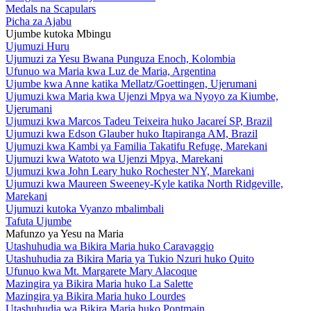
Medals na Scapulars
Picha za Ajabu
Ujumbe kutoka Mbingu
Ujumuzi Huru
Ujumuzi za Yesu Bwana Punguza Enoch, Kolombia
Ufunuo wa Maria kwa Luz de Maria, Argentina
Ujumbe kwa Anne katika Mellatz/Goettingen, Ujerumani
Ujumuzi kwa Maria kwa Ujenzi Mpya wa Nyoyo za Kiumbe,
Ujerumani
Ujumuzi kwa Marcos Tadeu Teixeira huko Jacareí SP, Brazil
Ujumuzi kwa Edson Glauber huko Itapiranga AM, Brazil
Ujumuzi kwa Kambi ya Familia Takatifu Refuge, Marekani
Ujumuzi kwa Watoto wa Ujenzi Mpya, Marekani
Ujumuzi kwa John Leary huko Rochester NY, Marekani
Ujumuzi kwa Maureen Sweeney-Kyle katika North Ridgeville,
Marekani
Ujumuzi kutoka Vyanzo mbalimbali
Tafuta Ujumbe
Mafunzo ya Yesu na Maria
Utashuhudia wa Bikira Maria huko Caravaggio
Utashuhudia za Bikira Maria ya Tukio Nzuri huko Quito
Ufunuo kwa Mt. Margarete Mary Alacoque
Mazingira ya Bikira Maria huko La Salette
Mazingira ya Bikira Maria huko Lourdes
Utashuhudia wa Bikira Maria huko Pontmain