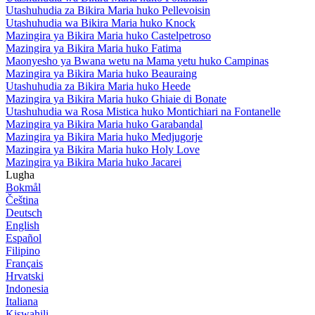
Utashuhudia za Bikira Maria huko Pellevoisin
Utashuhudia wa Bikira Maria huko Knock
Mazingira ya Bikira Maria huko Castelpetroso
Mazingira ya Bikira Maria huko Fatima
Maonyesho ya Bwana wetu na Mama yetu huko Campinas
Mazingira ya Bikira Maria huko Beauraing
Utashuhudia za Bikira Maria huko Heede
Mazingira ya Bikira Maria huko Ghiaie di Bonate
Utashuhudia wa Rosa Mistica huko Montichiari na Fontanelle
Mazingira ya Bikira Maria huko Garabandal
Mazingira ya Bikira Maria huko Medjugorje
Mazingira ya Bikira Maria huko Holy Love
Mazingira ya Bikira Maria huko Jacarei
Lugha
Bokmål
Čeština
Deutsch
English
Español
Filipino
Français
Hrvatski
Indonesia
Italiana
Kiswahili