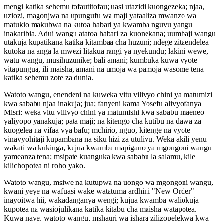
mengi katika sehemu tofautitofau; uasi utazidi kuongezeka; njaa,
uziozi, magonjwa na upungufu wa maji yataaliza mwanzo wa
matukio makubwa na kutoa habari ya kwamba nguvu yangu
inakaribia. Adui wangu atatoa habari za kuonekana; uumbaji wangu
utakuja kupatikana katika kitambaa cha huzuni; ndege zitaendelea
kutoka na anga la mwezi litakua rangi ya nyekundu; lakini wewe,
watu wangu, musihuzunike; bali amani; kumbuka kuwa vyote
vitapungua, ili maisha, amani na umoja wa pamoja wasome tena
katika sehemu zote za dunia.
Watoto wangu, enendeni na kuweka vitu vilivyo chini ya matumizi
kwa sababu njaa inakuja; jua; fanyeni kama Yosefu alivyofanya
Misri: weka vitu vilivyo chini ya matumishi kwa sababu maeneo
yaliyopo yanakuja; pata maji; na kitengo cha kutibu na dawa za
kuogelea na vifaa vya bafu; mchirio, nguo, kitenge na vyote
vinavyohitaji kupambana na siku hizi za utulivu. Weka akili yenu
wakati wa kukinga; kujua kwamba mapigano ya mgongoni wangu
yameanza tena; msipate kuanguka kwa sababu la salamu, kile
kilichopotea ni roho yako.
Watoto wangu, msiwe na kutupwa na uongo wa mgongoni wangu,
kwani yeye na wafuasi wake watatuma ardhini "New Order"
inayoitwa hii, wakadanganya wengi; kujua kwamba waliokuja
kupotea na wasiojulikana katika kitabu cha maisha watapotea.
Kuwa naye, watoto wangu, mshauri wa ishara zilizopelekwa kwa