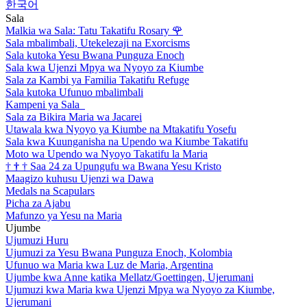
한국어
Sala
Malkia wa Sala: Tatu Takatifu Rosary
🌹
Sala mbalimbali, Utekelezaji na Exorcisms
Sala kutoka Yesu Bwana Punguza Enoch
Sala kwa Ujenzi Mpya wa Nyoyo za Kiumbe
Sala za Kambi ya Familia Takatifu Refuge
Sala kutoka Ufunuo mbalimbali
Kampeni ya Sala
Sala za Bikira Maria wa Jacarei
Utawala kwa Nyoyo ya Kiumbe na Mtakatifu Yosefu
Sala kwa Kuunganisha na Upendo wa Kiumbe Takatifu
Moto wa Upendo wa Nyoyo Takatifu la Maria
†
†
†
Saa 24 za Upungufu wa Bwana Yesu Kristo
Maagizo kuhusu Ujenzi wa Dawa
Medals na Scapulars
Picha za Ajabu
Mafunzo ya Yesu na Maria
Ujumbe
Ujumuzi Huru
Ujumuzi za Yesu Bwana Punguza Enoch, Kolombia
Ufunuo wa Maria kwa Luz de Maria, Argentina
Ujumbe kwa Anne katika Mellatz/Goettingen, Ujerumani
Ujumuzi kwa Maria kwa Ujenzi Mpya wa Nyoyo za Kiumbe,
Ujerumani