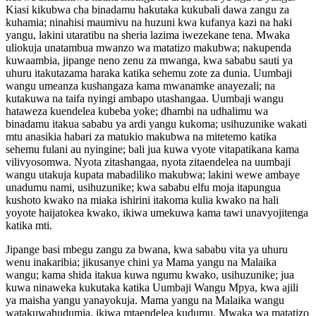
Kiasi kikubwa cha binadamu hakutaka kukubali dawa zangu za
kuhamia; ninahisi maumivu na huzuni kwa kufanya kazi na haki
yangu, lakini utaratibu na sheria lazima iwezekane tena. Mwaka
uliokuja unatambua mwanzo wa matatizo makubwa; nakupenda
kuwaambia, jipange neno zenu za mwanga, kwa sababu sauti ya
uhuru itakutazama haraka katika sehemu zote za dunia. Uumbaji
wangu umeanza kushangaza kama mwanamke anayezali; na
kutakuwa na taifa nyingi ambapo utashangaa. Uumbaji wangu
hataweza kuendelea kubeba yoke; dhambi na udhalimu wa
binadamu itakua sababu ya ardi yangu kukoma; usihuzunike wakati
mtu anasikia habari za matukio makubwa na mitetemo katika
sehemu fulani au nyingine; bali jua kuwa vyote vitapatikana kama
vilivyosomwa. Nyota zitashangaa, nyota zitaendelea na uumbaji
wangu utakuja kupata mabadiliko makubwa; lakini wewe ambaye
unadumu nami, usihuzunike; kwa sababu elfu moja itapungua
kushoto kwako na miaka ishirini itakoma kulia kwako na hali
yoyote haijatokea kwako, ikiwa umekuwa kama tawi unavyojitenga
katika mti.
Jipange basi mbegu zangu za bwana, kwa sababu vita ya uhuru
wenu inakaribia; jikusanye chini ya Mama yangu na Malaika
wangu; kama shida itakua kuwa ngumu kwako, usihuzunike; jua
kuwa ninaweka kukutaka katika Uumbaji Wangu Mpya, kwa ajili
ya maisha yangu yanayokuja. Mama yangu na Malaika wangu
watakuwahudumia, ikiwa mtaendelea kudumu. Mwaka wa matatizo