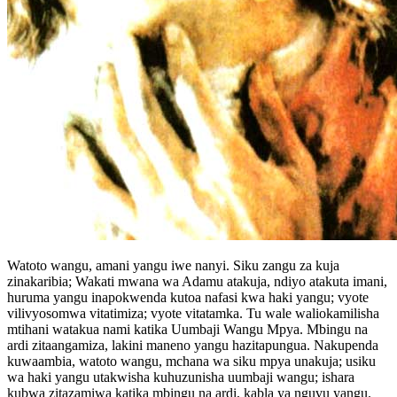
Watoto wangu, amani yangu iwe nanyi. Siku zangu za kuja
zinakaribia; Wakati mwana wa Adamu atakuja, ndiyo atakuta imani,
huruma yangu inapokwenda kutoa nafasi kwa haki yangu; vyote
vilivyosomwa vitatimiza; vyote vitatamka. Tu wale waliokamilisha
mtihani watakua nami katika Uumbaji Wangu Mpya. Mbingu na
ardi zitaangamiza, lakini maneno yangu hazitapungua. Nakupenda
kuwaambia, watoto wangu, mchana wa siku mpya unakuja; usiku
wa haki yangu utakwisha kuhuzunisha uumbaji wangu; ishara
kubwa zitazamiwa katika mbingu na ardi, kabla ya nguvu yangu.