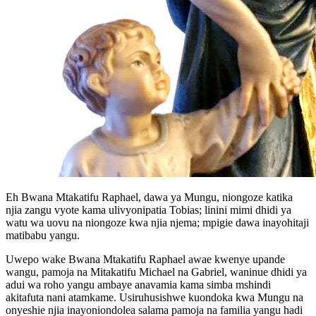
Eh Bwana Mtakatifu Raphael, dawa ya Mungu, niongoze katika
njia zangu vyote kama ulivyonipatia Tobias; linini mimi dhidi ya
watu wa uovu na niongoze kwa njia njema; mpigie dawa inayohitaji
matibabu yangu.
Uwepo wake Bwana Mtakatifu Raphael awae kwenye upande
wangu, pamoja na Mitakatifu Michael na Gabriel, waninue dhidi ya
adui wa roho yangu ambaye anavamia kama simba mshindi
akitafuta nani atamkame. Usiruhusishwe kuondoka kwa Mungu na
onyeshie njia inayoniondolea salama pamoja na familia yangu hadi