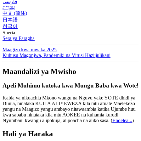
فارسی
עִברִית
中文 (简体)
日本語
한국어
Sheria
Sera ya Faragha
Maagizo kwa mwaka 2025
Kuhusu Magonjwa, Pandemiki na Virusi Haziijulikani
Maandalizi ya Mwisho
Apeli Muhimu kutoka kwa Mungu Baba kwa Wote!
Kabla ya nikuachia Mkono wangu na Nguvu yake YOTE dhidi ya
Dunia, ninataka KUITA ALIYEWEZA kila mtu afuate Maelekezo
yangu na Maagizo yangu ambayo nitawaambia katika Ujumbe huu
kwa sababu ninataka kila mtu AOKEE na kuhamia kurudi
Nyumbani kwangu alipokuja, alipoacha na aliko sasa.
(
Endelea...
)
Hali ya Haraka