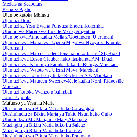
Medals na Scapulars
Picha za Ajabu
Ujumbe kutoka Mbingu
Ujumuzi Huru
Ujumuzi za Yesu Bwana Punguza Enoch, Kolombia
Ufunuo wa Maria kwa Luz de Maria, Argentina
Ujumbe kwa Anne katika Mellatz/Goettingen, Ujerumani
Ujumuzi kwa Maria kwa Ujenzi Mpya wa Nyoyo za Kiumbe,
Ujerumani
Ujumuzi kwa Marcos Tadeu Teixeira huko Jacareí SP, Brazil
Ujumuzi kwa Edson Glauber huko Itapiranga AM, Brazil
Ujumuzi kwa Kambi ya Familia Takatifu Refuge, Marekani
Ujumuzi kwa Watoto wa Ujenzi Mpya, Marekani
Ujumuzi kwa John Leary huko Rochester NY, Marekani
Ujumuzi kwa Maureen Sweeney-Kyle katika North Ridgeville,
Marekani
Ujumuzi kutoka Vyanzo mbalimbali
Tafuta Ujumbe
Mafunzo ya Yesu na Maria
Utashuhudia wa Bikira Maria huko Caravaggio
Utashuhudia za Bikira Maria ya Tukio Nzuri huko Quito
Ufunuo kwa Mt. Margarete Mary Alacoque
Mazingira ya Bikira Maria huko La Salette
Mazingira ya Bikira Maria huko Lourdes
Utashuhudia wa Bikira Maria huko Pontmain