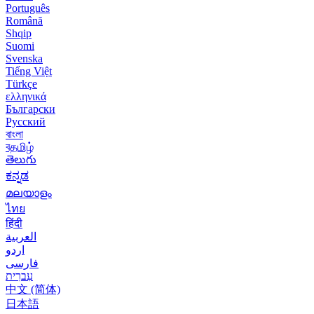
Português
Română
Shqip
Suomi
Svenska
Tiếng Việt
Türkçe
ελληνικά
Български
Русский
বাংলা
বதமிழ்
తెలుగు
ಕನ್ನಡ
മലയാളം
ไทย
हिंदी
العربية
اردو
فارسی
עִברִית
中文 (简体)
日本語