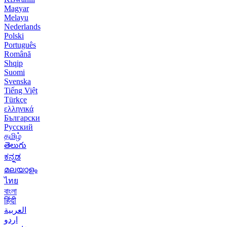
Magyar
Melayu
Nederlands
Polski
Português
Română
Shqip
Suomi
Svenska
Tiếng Việt
Türkçe
ελληνικά
Български
Русский
தமிழ்
తెలుగు
ಕನ್ನಡ
മലയാളം
ไทย
বাংলা
हिंदी
العربية
اردو