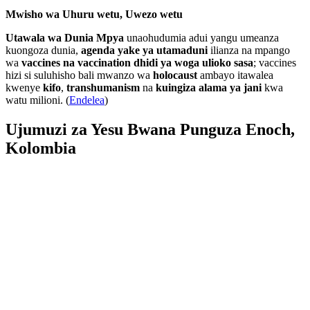
Mwisho wa Uhuru wetu, Uwezo wetu
Utawala wa Dunia Mpya
unaohudumia adui yangu umeanza
kuongoza dunia,
agenda yake ya utamaduni
ilianza na mpango
wa
vaccines na vaccination dhidi ya woga ulioko sasa
; vaccines
hizi si suluhisho bali mwanzo wa
holocaust
ambayo itawalea
kwenye
kifo
,
transhumanism
na
kuingiza alama ya jani
kwa
watu milioni. (
Endelea
)
Ujumuzi za Yesu Bwana Punguza Enoch,
Kolombia