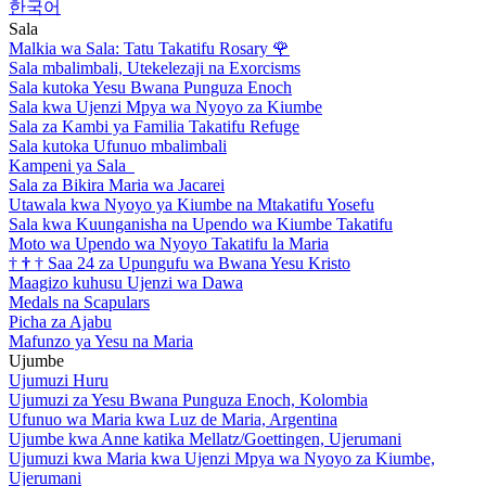
한국어
Sala
Malkia wa Sala: Tatu Takatifu Rosary
🌹
Sala mbalimbali, Utekelezaji na Exorcisms
Sala kutoka Yesu Bwana Punguza Enoch
Sala kwa Ujenzi Mpya wa Nyoyo za Kiumbe
Sala za Kambi ya Familia Takatifu Refuge
Sala kutoka Ufunuo mbalimbali
Kampeni ya Sala
Sala za Bikira Maria wa Jacarei
Utawala kwa Nyoyo ya Kiumbe na Mtakatifu Yosefu
Sala kwa Kuunganisha na Upendo wa Kiumbe Takatifu
Moto wa Upendo wa Nyoyo Takatifu la Maria
†
†
†
Saa 24 za Upungufu wa Bwana Yesu Kristo
Maagizo kuhusu Ujenzi wa Dawa
Medals na Scapulars
Picha za Ajabu
Mafunzo ya Yesu na Maria
Ujumbe
Ujumuzi Huru
Ujumuzi za Yesu Bwana Punguza Enoch, Kolombia
Ufunuo wa Maria kwa Luz de Maria, Argentina
Ujumbe kwa Anne katika Mellatz/Goettingen, Ujerumani
Ujumuzi kwa Maria kwa Ujenzi Mpya wa Nyoyo za Kiumbe,
Ujerumani