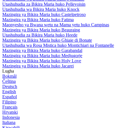
Utashuhudia za Bikira Maria huko Pellevoisin
Utashuhudia wa Bikira Maria huko Knock
Mazingira ya Bikira Maria huko Castelpetroso
Mazingira ya Bikira Maria huko Fatima
Maonyesho ya Bwana wetu na Mama yetu huko Campinas
Mazingira ya Bikira Maria huko Beauraing
Utashuhudia za Bikira Maria huko Heede
Mazingira ya Bikira Maria huko Ghiaie di Bonate
Utashuhudia wa Rosa Mistica huko Montichiari na Fontanelle
Mazingira ya Bikira Maria huko Garabandal
Mazingira ya Bikira Maria huko Medjugorje
Mazingira ya Bikira Maria huko Holy Love
Mazingira ya Bikira Maria huko Jacarei
Lugha
Bokmål
Čeština
Deutsch
English
Español
Filipino
Français
Hrvatski
Indonesia
Italiana
Kiswahili