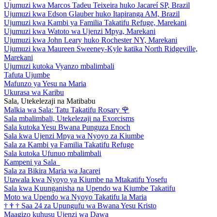
Ujumuzi kwa Marcos Tadeu Teixeira huko Jacareí SP, Brazil
Ujumuzi kwa Edson Glauber huko Itapiranga AM, Brazil
Ujumuzi kwa Kambi ya Familia Takatifu Refuge, Marekani
Ujumuzi kwa Watoto wa Ujenzi Mpya, Marekani
Ujumuzi kwa John Leary huko Rochester NY, Marekani
Ujumuzi kwa Maureen Sweeney-Kyle katika North Ridgeville,
Marekani
Ujumuzi kutoka Vyanzo mbalimbali
Tafuta Ujumbe
Mafunzo ya Yesu na Maria
Ukurasa wa Karibu
Sala, Utekelezaji na Matibabu
Malkia wa Sala: Tatu Takatifu Rosary
🌹
Sala mbalimbali, Utekelezaji na Exorcisms
Sala kutoka Yesu Bwana Punguza Enoch
Sala kwa Ujenzi Mpya wa Nyoyo za Kiumbe
Sala za Kambi ya Familia Takatifu Refuge
Sala kutoka Ufunuo mbalimbali
Kampeni ya Sala
Sala za Bikira Maria wa Jacarei
Utawala kwa Nyoyo ya Kiumbe na Mtakatifu Yosefu
Sala kwa Kuunganisha na Upendo wa Kiumbe Takatifu
Moto wa Upendo wa Nyoyo Takatifu la Maria
†
†
†
Saa 24 za Upungufu wa Bwana Yesu Kristo
Maagizo kuhusu Ujenzi wa Dawa