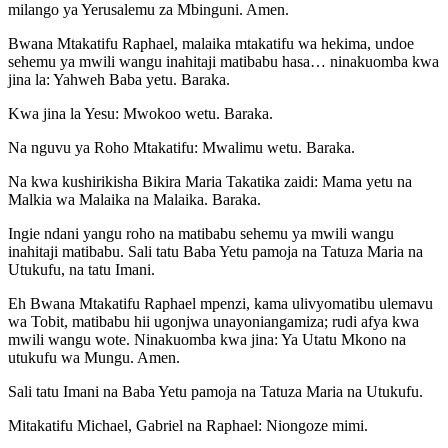
milango ya Yerusalemu za Mbinguni. Amen.
Bwana Mtakatifu Raphael, malaika mtakatifu wa hekima, undoe
sehemu ya mwili wangu inahitaji matibabu hasa… ninakuomba kwa
jina la: Yahweh Baba yetu. Baraka.
Kwa jina la Yesu: Mwokoo wetu. Baraka.
Na nguvu ya Roho Mtakatifu: Mwalimu wetu. Baraka.
Na kwa kushirikisha Bikira Maria Takatika zaidi: Mama yetu na
Malkia wa Malaika na Malaika. Baraka.
Ingie ndani yangu roho na matibabu sehemu ya mwili wangu
inahitaji matibabu. Sali tatu Baba Yetu pamoja na Tatuza Maria na
Utukufu, na tatu Imani.
Eh Bwana Mtakatifu Raphael mpenzi, kama ulivyomatibu ulemavu
wa Tobit, matibabu hii ugonjwa unayoniangamiza; rudi afya kwa
mwili wangu wote. Ninakuomba kwa jina: Ya Utatu Mkono na
utukufu wa Mungu. Amen.
Sali tatu Imani na Baba Yetu pamoja na Tatuza Maria na Utukufu.
Mitakatifu Michael, Gabriel na Raphael: Niongoze mimi.