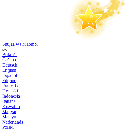
Shujaa wa Maombi
sw
Bokmål
Čeština
Deutsch
English
Español
Filipino
Français
Hrvatski
Indonesia
Italiana
Kiswahili
Magyar
Melayu
Nederlands
Polski