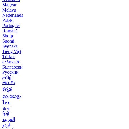
Magyar
Melayu
Nederlands
Polski
Português
Română
Shqip
Suomi
Svenska
Tiếng Việt
Türkçe
ελληνικά
Български
Русский
தமிழ்
తెలుగు
ಕನ್ನಡ
മലയാളം
ไทย
বাংলা
हिंदी
العربية
اردو