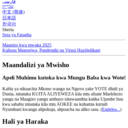
فارسی
עִברִית
中文 (简体)
日本語
한국어
Sheria
Sera ya Faragha
Maagizo kwa mwaka 2025
Kuhusu Magonjwa, Pandemiki na Virusi Haziijulikani
Maandalizi ya Mwisho
Apeli Muhimu kutoka kwa Mungu Baba kwa Wote!
Kabla ya nikuachia Mkono wangu na Nguvu yake YOTE dhidi ya
Dunia, ninataka KUITA ALIYEWEZA kila mtu afuate Maelekezo
yangu na Maagizo yangu ambayo nitawaambia katika Ujumbe huu
kwa sababu ninataka kila mtu AOKEE na kuhamia kurudi
Nyumbani kwangu alipokuja, alipoacha na aliko sasa.
(
Endelea...
)
Hali ya Haraka