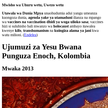
Mwisho wa Uhuru wetu, Uwezo wetu
Utawala wa Dunia Mpya
unaohudumia adui yangu umeanza
kuongoza dunia,
agenda yake ya utamaduni
ilianza na mpango
wa
vaccines na vaccination dhidi ya woga ulioko sasa
; vaccines
hizi si suluhisho bali mwanzo wa
holocaust
ambayo itawalea
kwenye
kifo
,
transhumanism
na
kuingiza alama ya jani
kwa
watu milioni. (
Endelea
)
Ujumuzi za Yesu Bwana
Punguza Enoch, Kolombia
Mwaka 2013