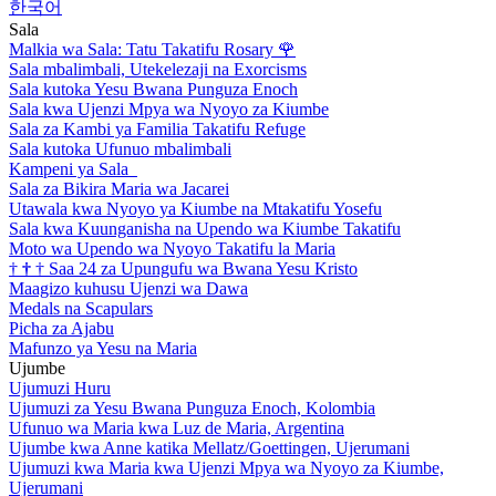
한국어
Sala
Malkia wa Sala: Tatu Takatifu Rosary
🌹
Sala mbalimbali, Utekelezaji na Exorcisms
Sala kutoka Yesu Bwana Punguza Enoch
Sala kwa Ujenzi Mpya wa Nyoyo za Kiumbe
Sala za Kambi ya Familia Takatifu Refuge
Sala kutoka Ufunuo mbalimbali
Kampeni ya Sala
Sala za Bikira Maria wa Jacarei
Utawala kwa Nyoyo ya Kiumbe na Mtakatifu Yosefu
Sala kwa Kuunganisha na Upendo wa Kiumbe Takatifu
Moto wa Upendo wa Nyoyo Takatifu la Maria
†
†
†
Saa 24 za Upungufu wa Bwana Yesu Kristo
Maagizo kuhusu Ujenzi wa Dawa
Medals na Scapulars
Picha za Ajabu
Mafunzo ya Yesu na Maria
Ujumbe
Ujumuzi Huru
Ujumuzi za Yesu Bwana Punguza Enoch, Kolombia
Ufunuo wa Maria kwa Luz de Maria, Argentina
Ujumbe kwa Anne katika Mellatz/Goettingen, Ujerumani
Ujumuzi kwa Maria kwa Ujenzi Mpya wa Nyoyo za Kiumbe,
Ujerumani