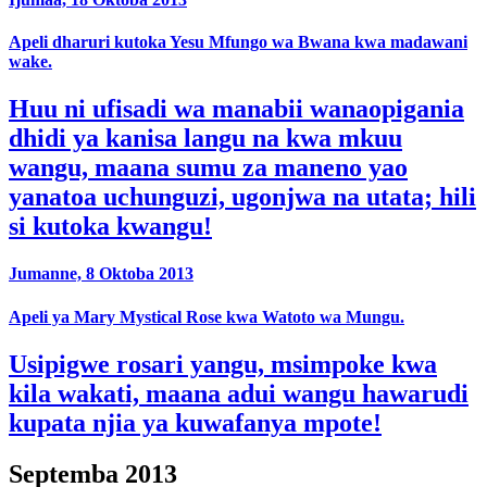
Apeli dharuri kutoka Yesu Mfungo wa Bwana kwa madawani
wake.
Huu ni ufisadi wa manabii wanaopigania
dhidi ya kanisa langu na kwa mkuu
wangu, maana sumu za maneno yao
yanatoa uchunguzi, ugonjwa na utata; hili
si kutoka kwangu!
Jumanne, 8 Oktoba 2013
Apeli ya Mary Mystical Rose kwa Watoto wa Mungu.
Usipigwe rosari yangu, msimpoke kwa
kila wakati, maana adui wangu hawarudi
kupata njia ya kuwafanya mpote!
Septemba 2013