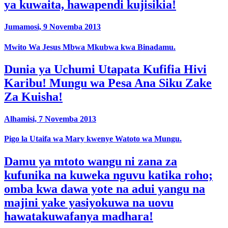
ya kuwaita, hawapendi kujisikia!
Jumamosi, 9 Novemba 2013
Mwito Wa Jesus ​​Mbwa Mkubwa kwa Binadamu.
Dunia ya Uchumi Utapata Kufifia Hivi
Karibu! Mungu wa Pesa Ana Siku Zake
Za Kuisha!
Alhamisi, 7 Novemba 2013
Pigo la Utaifa wa Mary kwenye Watoto wa Mungu.
Damu ya mtoto wangu ni zana za
kufunika na kuweka nguvu katika roho;
omba kwa dawa yote na adui yangu na
majini yake yasiyokuwa na uovu
hawatakuwafanya madhara!