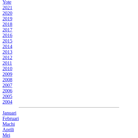
Yote
2021
2020
2019
2018
2017
2016
2015
2014
2013
2012
2011
2010
2009
2008
2007
2006
2005
2004
Januari
Februari
Machi
Aprili
Mei