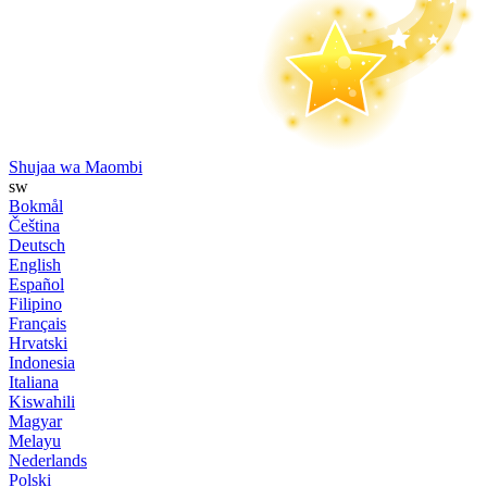
Shujaa wa Maombi
sw
Bokmål
Čeština
Deutsch
English
Español
Filipino
Français
Hrvatski
Indonesia
Italiana
Kiswahili
Magyar
Melayu
Nederlands
Polski