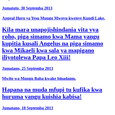
Jumatatu, 30 Septemba 2013
Appeal Huru ya Yesu ​​Mungu Mwovu kwenye Kundi Lake.
Kila mara unapojishindania vita vya
roho, piga simamo kwa Mama yangu
kupitia kusali Angelus na piga simamo
kwa Mikaeli kwa sala ya mapigano
iliyotolewa Papa Leo Xiii!
Jumatano, 25 Septemba 2013
Mwito wa Mungu Baba kwake binadamu.
Hapana na muda mfupi tu kufika kwa
huruma yangu kuishia kabisa!
Jumatano, 18 Septemba 2013