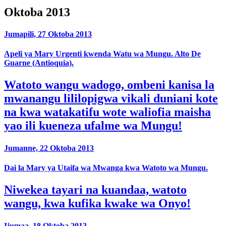
Oktoba 2013
Jumapili, 27 Oktoba 2013
Apeli ya Mary Urgenti kwenda Watu wa Mungu. Alto De
Guarne (Antioquia).
Watoto wangu wadogo, ombeni kanisa la
mwanangu lililopigwa vikali duniani kote
na kwa watakatifu wote waliofia maisha
yao ili kueneza ufalme wa Mungu!
Jumanne, 22 Oktoba 2013
Dai la Mary ya Utaifa wa Mwanga kwa Watoto wa Mungu.
Niwekea tayari na kuandaa, watoto
wangu, kwa kufika kwake wa Onyo!
Ijumaa, 18 Oktoba 2013