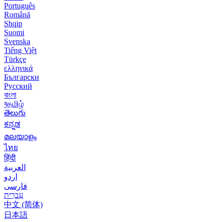
Português
Română
Shqip
Suomi
Svenska
Tiếng Việt
Türkçe
ελληνικά
Български
Русский
বাংলা
বதமிழ்
తెలుగు
ಕನ್ನಡ
മലയാളം
ไทย
हिंदी
العربية
اردو
فارسی
עִברִית
中文 (简体)
日本語