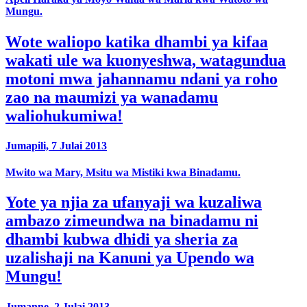
Mungu.
Wote waliopo katika dhambi ya kifaa
wakati ule wa kuonyeshwa, watagundua
motoni mwa jahannamu ndani ya roho
zao na maumizi ya wanadamu
waliohukumiwa!
Jumapili, 7 Julai 2013
Mwito wa Mary, Msitu wa Mistiki kwa Binadamu.
Yote ya njia za ufanyaji wa kuzaliwa
ambazo zimeundwa na binadamu ni
dhambi kubwa dhidi ya sheria za
uzalishaji na Kanuni ya Upendo wa
Mungu!
Jumanne, 2 Julai 2013