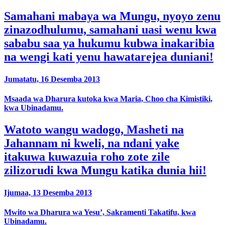
Samahani mabaya wa Mungu, nyoyo zenu
zinazodhulumu, samahani uasi wenu kwa
sababu saa ya hukumu kubwa inakaribia
na wengi kati yenu hawatarejea duniani!
Jumatatu, 16 Desemba 2013
Msaada wa Dharura kutoka kwa Maria, Choo cha Kimistiki,
kwa Ubinadamu.
Watoto wangu wadogo, Masheti na
Jahannam ni kweli, na ndani yake
itakuwa kuwazuia roho zote zile
zilizorudi kwa Mungu katika dunia hii!
Ijumaa, 13 Desemba 2013
Mwito wa Dharura wa Yesu’, Sakramenti Takatifu, kwa
Ubinadamu.