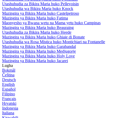
Utashuhudia za Bikira Maria huko Pellevoisin
Utashuhudia wa Bikira Maria huko Knock
Mazingira ya Bikira Maria huko Castelpetroso
Mazingira ya Bikira Maria huko Fatima
Maonyesho ya Bwana wetu na Mama yetu huko Campinas
Mazingira ya Bikira Maria huko Beauraing
Utashuhudia za Bikira Maria huko Heede
Mazingira ya Bikira Maria huko Ghiaie di Bonate
Utashuhudia wa Rosa Mistica huko Montichiari na Fontanelle
Mazingira ya Bikira Maria huko Garabandal
Mazingira ya Bikira Maria huko Medjugorje
Mazingira ya Bikira Maria huko Holy Love
Mazingira ya Bikira Maria huko Jacarei
Lugha
Bokmål
Čeština
Deutsch
English
Español
Filipino
Français
Hrvatski
Indonesia
Italiana
Kiswahili