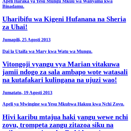
Apeli Haraka ya Yesu Mungu Mkuu wa Wanyama kwa
Binadamu.
Uharibifu wa Kigeni Hufanana na Sheria
za Uhai!
Jumapili, 25 Agosti 2013
Dai la Utaifa wa Mary kwa Watu wa Mungu.
Vitongoji vyangu vya Marian vitakuwa
jamii ndogo za sala ambapo wote watasali
na kutafakari kulingana na ujuzi wao!
Jumatatu, 19 Agosti 2013
Apeli ya Mwingine wa Yesu Mkubwa Hakuu kwa Nchi Zovu.
Hivi karibu mtajua haki yangu wewe nchi
zovu, trompeta zangu zitazoa siku na