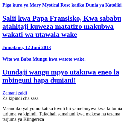
Piga kura ya Mary Mystical Rose katika Dunia ya Katoliki.
Salii kwa Papa Fransisko, Kwa sababu
atahitaji kuweza matatizo makubwa
wakati wa utawala wake
Jumatano, 12 Juni 2013
Wito wa Baba Mungu kwa watoto wake.
Uundaji wangu mpyo utakuwa eneo la
mbinguni hapa duniani!
Zamani zaidi
Za kipindi cha sasa
Maandiko yaliyomo katika tovuti hii yamefanywa kwa kutumia
tarjuma ya kipindi. Tafadhali samahani kwa makosa na tazama
tarjuma ya Kiingereza