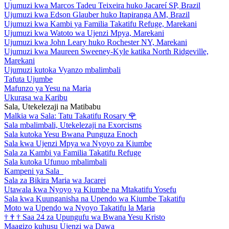
Ujumuzi kwa Marcos Tadeu Teixeira huko Jacareí SP, Brazil
Ujumuzi kwa Edson Glauber huko Itapiranga AM, Brazil
Ujumuzi kwa Kambi ya Familia Takatifu Refuge, Marekani
Ujumuzi kwa Watoto wa Ujenzi Mpya, Marekani
Ujumuzi kwa John Leary huko Rochester NY, Marekani
Ujumuzi kwa Maureen Sweeney-Kyle katika North Ridgeville,
Marekani
Ujumuzi kutoka Vyanzo mbalimbali
Tafuta Ujumbe
Mafunzo ya Yesu na Maria
Ukurasa wa Karibu
Sala, Utekelezaji na Matibabu
Malkia wa Sala: Tatu Takatifu Rosary
🌹
Sala mbalimbali, Utekelezaji na Exorcisms
Sala kutoka Yesu Bwana Punguza Enoch
Sala kwa Ujenzi Mpya wa Nyoyo za Kiumbe
Sala za Kambi ya Familia Takatifu Refuge
Sala kutoka Ufunuo mbalimbali
Kampeni ya Sala
Sala za Bikira Maria wa Jacarei
Utawala kwa Nyoyo ya Kiumbe na Mtakatifu Yosefu
Sala kwa Kuunganisha na Upendo wa Kiumbe Takatifu
Moto wa Upendo wa Nyoyo Takatifu la Maria
†
†
†
Saa 24 za Upungufu wa Bwana Yesu Kristo
Maagizo kuhusu Ujenzi wa Dawa