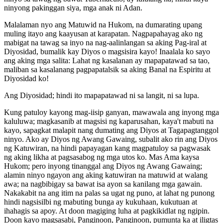
ninyong pakinggan siya, mga anak ni Adan.
Malalaman nyo ang Matuwid na Hukom, na dumarating upang
muling itayo ang kaayusan at karapatan. Nagpapahayag ako ng
mabigat na tawag sa inyo na nag-aalinlangan sa aking Pag-iral at
Diyosidad, bumalik kay Diyos o magsisira kayo! Inaalala ko sayo
ang aking mga salita: Lahat ng kasalanan ay mapapatawad sa tao,
maliban sa kasalanang pagpapatalsik sa aking Banal na Espiritu at
Diyosidad ko!
Ang Diyosidad; hindi ito mapapatawad ni sa langit, ni sa lupa.
Kung patuloy kayong mag-iisip ganyan, mawawala ang inyong mga
kaluluwa; magkasanib at magsisi ng kaparusahan, kaya't mabuti na
kayo, sapagkat malapit nang dumating ang Diyos at Tagapagtanggol
ninyo. Ako ay Diyos ng Awang Gawaing, subalit ako rin ang Diyos
ng Katuwiran, na hindi papayagan kang magpatuloy sa pagwasak
ng aking likha at pagsasabog ng mga utos ko. Mas Ama kaysa
Hukom; pero inyong tinanggal ang Diyos ng Awang Gawaing;
alamin ninyo ngayon ang aking katuwiran na matuwid at walang
awa; na nagbibigay sa bawat isa ayon sa kanilang mga gawain.
Nakakabit na ang itim na palas sa ugat ng puno, at lahat ng punong
hindi nagsisilbi ng mabuting bunga ay kukuhaan, kukutuan at
ihahagis sa apoy. At doon magiging luha at pagkikidlat ng ngipin.
Doon kayo magsasabi, Panginoon, Panginoon, pumunta ka at iligtas