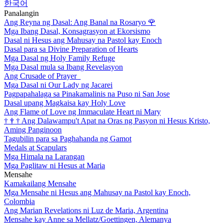
한국어
Panalangin
Ang Reyna ng Dasal: Ang Banal na Rosaryo
🌹
Mga Ibang Dasal, Konsagrasyon at Ekorsismo
Dasal ni Hesus ang Mahusay na Pastol kay Enoch
Dasal para sa Divine Preparation of Hearts
Mga Dasal ng Holy Family Refuge
Mga Dasal mula sa Ibang Revelasyon
Ang Crusade of Prayer
Mga Dasal ni Our Lady ng Jacarei
Pagpapahalaga sa Pinakamalinis na Puso ni San Jose
Dasal upang Magkaisa kay Holy Love
Ang Flame of Love ng Immaculate Heart ni Mary
†
†
†
Ang Dalawampu't Apat na Oras ng Pasyon ni Hesus Kristo,
Aming Panginoon
Tagubilin para sa Paghahanda ng Gamot
Medals at Scapulars
Mga Himala na Larangan
Mga Paglitaw ni Hesus at Maria
Mensahe
Kamakailang Mensahe
Mga Mensahe ni Hesus ang Mahusay na Pastol kay Enoch,
Colombia
Ang Marian Revelations ni Luz de Maria, Argentina
Mensahe kay Anne sa Mellatz/Goettingen, Alemanya