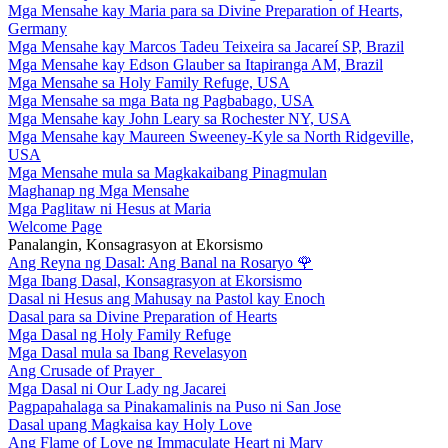
Mga Mensahe kay Maria para sa Divine Preparation of Hearts,
Germany
Mga Mensahe kay Marcos Tadeu Teixeira sa Jacareí SP, Brazil
Mga Mensahe kay Edson Glauber sa Itapiranga AM, Brazil
Mga Mensahe sa Holy Family Refuge, USA
Mga Mensahe sa mga Bata ng Pagbabago, USA
Mga Mensahe kay John Leary sa Rochester NY, USA
Mga Mensahe kay Maureen Sweeney-Kyle sa North Ridgeville,
USA
Mga Mensahe mula sa Magkakaibang Pinagmulan
Maghanap ng Mga Mensahe
Mga Paglitaw ni Hesus at Maria
Welcome Page
Panalangin, Konsagrasyon at Ekorsismo
Ang Reyna ng Dasal: Ang Banal na Rosaryo
🌹
Mga Ibang Dasal, Konsagrasyon at Ekorsismo
Dasal ni Hesus ang Mahusay na Pastol kay Enoch
Dasal para sa Divine Preparation of Hearts
Mga Dasal ng Holy Family Refuge
Mga Dasal mula sa Ibang Revelasyon
Ang Crusade of Prayer
Mga Dasal ni Our Lady ng Jacarei
Pagpapahalaga sa Pinakamalinis na Puso ni San Jose
Dasal upang Magkaisa kay Holy Love
Ang Flame of Love ng Immaculate Heart ni Mary