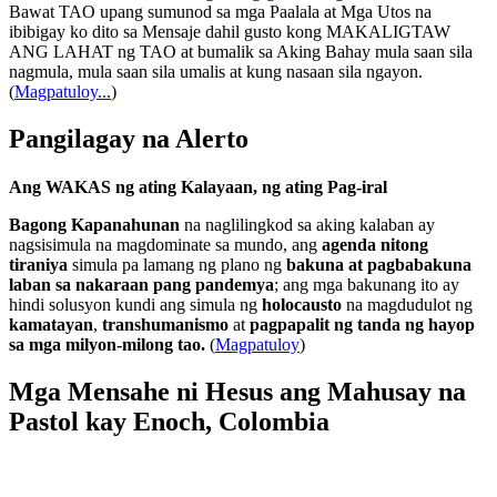
Bawat TAO upang sumunod sa mga Paalala at Mga Utos na
ibibigay ko dito sa Mensaje dahil gusto kong MAKALIGTAW
ANG LAHAT ng TAO at bumalik sa Aking Bahay mula saan sila
nagmula, mula saan sila umalis at kung nasaan sila ngayon.
(
Magpatuloy...
)
Pangilagay na Alerto
Ang WAKAS ng ating Kalayaan, ng ating Pag-iral
Bagong Kapanahunan
na naglilingkod sa aking kalaban ay
nagsisimula na magdominate sa mundo, ang
agenda nitong
tiraniya
simula pa lamang ng plano ng
bakuna at pagbabakuna
laban sa nakaraan pang pandemya
; ang mga bakunang ito ay
hindi solusyon kundi ang simula ng
holocausto
na magdudulot ng
kamatayan
,
transhumanismo
at
pagpapalit ng tanda ng hayop
sa mga milyon-milong tao.
(
Magpatuloy
)
Mga Mensahe ni Hesus ang Mahusay na
Pastol kay Enoch, Colombia