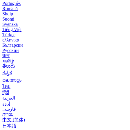
Português
Română
Shqip
Suomi
Svenska
Tiếng Việt
Türkçe
ελληνικά
Български
Русский
বাংলা
বதமிழ்
తెలుగు
ಕನ್ನಡ
മലയാളം
ไทย
हिंदी
العربية
اردو
فارسی
עִברִית
中文 (简体)
日本語