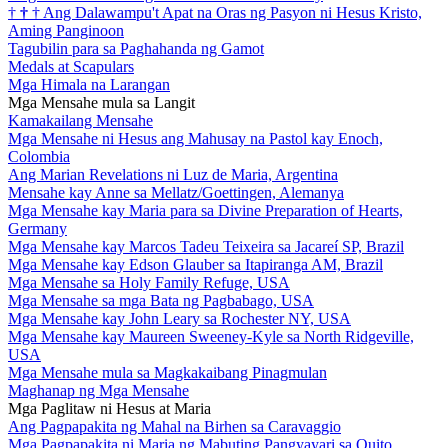
†
†
†
Ang Dalawampu't Apat na Oras ng Pasyon ni Hesus Kristo,
Aming Panginoon
Tagubilin para sa Paghahanda ng Gamot
Medals at Scapulars
Mga Himala na Larangan
Mga Mensahe mula sa Langit
Kamakailang Mensahe
Mga Mensahe ni Hesus ang Mahusay na Pastol kay Enoch,
Colombia
Ang Marian Revelations ni Luz de Maria, Argentina
Mensahe kay Anne sa Mellatz/Goettingen, Alemanya
Mga Mensahe kay Maria para sa Divine Preparation of Hearts,
Germany
Mga Mensahe kay Marcos Tadeu Teixeira sa Jacareí SP, Brazil
Mga Mensahe kay Edson Glauber sa Itapiranga AM, Brazil
Mga Mensahe sa Holy Family Refuge, USA
Mga Mensahe sa mga Bata ng Pagbabago, USA
Mga Mensahe kay John Leary sa Rochester NY, USA
Mga Mensahe kay Maureen Sweeney-Kyle sa North Ridgeville,
USA
Mga Mensahe mula sa Magkakaibang Pinagmulan
Maghanap ng Mga Mensahe
Mga Paglitaw ni Hesus at Maria
Ang Pagpapakita ng Mahal na Birhen sa Caravaggio
Mga Pagpapakita ni Maria ng Mabuting Pangyayari sa Quito