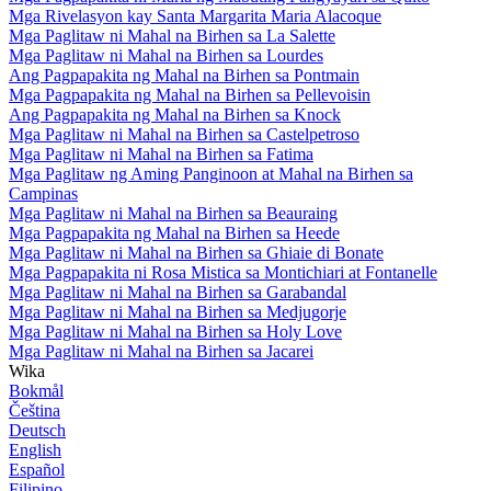
Mga Rivelasyon kay Santa Margarita Maria Alacoque
Mga Paglitaw ni Mahal na Birhen sa La Salette
Mga Paglitaw ni Mahal na Birhen sa Lourdes
Ang Pagpapakita ng Mahal na Birhen sa Pontmain
Mga Pagpapakita ng Mahal na Birhen sa Pellevoisin
Ang Pagpapakita ng Mahal na Birhen sa Knock
Mga Paglitaw ni Mahal na Birhen sa Castelpetroso
Mga Paglitaw ni Mahal na Birhen sa Fatima
Mga Paglitaw ng Aming Panginoon at Mahal na Birhen sa
Campinas
Mga Paglitaw ni Mahal na Birhen sa Beauraing
Mga Pagpapakita ng Mahal na Birhen sa Heede
Mga Paglitaw ni Mahal na Birhen sa Ghiaie di Bonate
Mga Pagpapakita ni Rosa Mistica sa Montichiari at Fontanelle
Mga Paglitaw ni Mahal na Birhen sa Garabandal
Mga Paglitaw ni Mahal na Birhen sa Medjugorje
Mga Paglitaw ni Mahal na Birhen sa Holy Love
Mga Paglitaw ni Mahal na Birhen sa Jacarei
Wika
Bokmål
Čeština
Deutsch
English
Español
Filipino