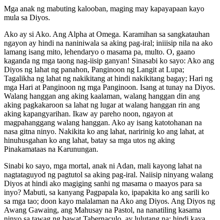
Mga anak ng mabuting kalooban, maging may kapayapaan kayo
mula sa Diyos.
Ako ay si Ako. Ang Alpha at Omega. Karamihan sa sangkatauhan
ngayon ay hindi na naniniwala sa aking pag-iral; iniiisip nila na ako
lamang isang mito, lehendaryo o masama pa, multo. O, gaano
kaganda ng mga taong nag-iisip ganyan! Sinasabi ko sayo: Ako ang
Diyos ng lahat ng panahon, Panginoon ng Langit at Lupa;
Tagalikha ng lahat ng nakikitang at hindi nakikitang bagay; Hari ng
mga Hari at Panginoon ng mga Panginoon. Isang at tunay na Diyos.
Walang hanggan ang aking kaalaman, walang hanggan din ang
aking pagkakaroon sa lahat ng lugar at walang hanggan rin ang
aking kapangyarihan. Ikaw ay pareho noon, ngayon at
magpahanggang walang hanggan. Ako ay isang katotohanan na
nasa gitna ninyo. Nakikita ko ang lahat, naririnig ko ang lahat, at
hinuhusgahan ko ang lahat, batay sa mga utos ng aking
Pinakamataas na Karunungan.
Sinabi ko sayo, mga mortal, anak ni Adan, mali kayong lahat na
nagtataguyod ng pagtutol sa aking pag-iral. Naiisip ninyang walang
Diyos at hindi ako magiging sanhi ng masama o maayos para sa
inyo? Mabuti, sa kanyang Pagpapala ko, ipapakita ko ang sarili ko
sa mga tao; doon kayo malalaman na Ako ang Diyos. Ang Diyos ng
Awang Gawaing, ang Mahusay na Pastol, na nanatiling kasama
ninyo sa tawag ng bawat Tabernaculo, ay lulutang na; hindi kaya