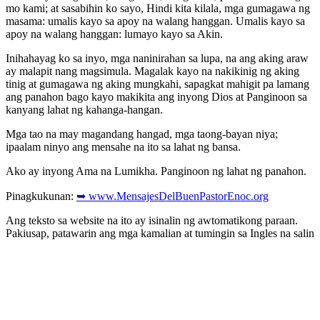
mo kami; at sasabihin ko sayo, Hindi kita kilala, mga gumagawa ng
masama: umalis kayo sa apoy na walang hanggan. Umalis kayo sa
apoy na walang hanggan: lumayo kayo sa Akin.
Inihahayag ko sa inyo, mga naninirahan sa lupa, na ang aking araw
ay malapit nang magsimula. Magalak kayo na nakikinig ng aking
tinig at gumagawa ng aking mungkahi, sapagkat mahigit pa lamang
ang panahon bago kayo makikita ang inyong Dios at Panginoon sa
kanyang lahat ng kahanga-hangan.
Mga tao na may magandang hangad, mga taong-bayan niya;
ipaalam ninyo ang mensahe na ito sa lahat ng bansa.
Ako ay inyong Ama na Lumikha. Panginoon ng lahat ng panahon.
Pinagkukunan:
➥ www.MensajesDelBuenPastorEnoc.org
Ang teksto sa website na ito ay isinalin ng awtomatikong paraan.
Pakiusap, patawarin ang mga kamalian at tumingin sa Ingles na salin