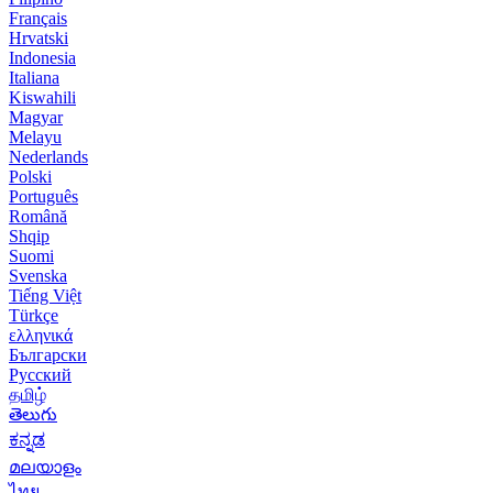
Français
Hrvatski
Indonesia
Italiana
Kiswahili
Magyar
Melayu
Nederlands
Polski
Português
Română
Shqip
Suomi
Svenska
Tiếng Việt
Türkçe
ελληνικά
Български
Русский
தமிழ்
తెలుగు
ಕನ್ನಡ
മലയാളം
ไทย