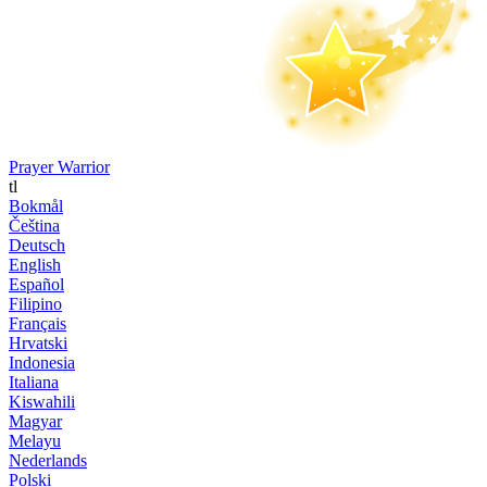
Prayer Warrior
tl
Bokmål
Čeština
Deutsch
English
Español
Filipino
Français
Hrvatski
Indonesia
Italiana
Kiswahili
Magyar
Melayu
Nederlands
Polski