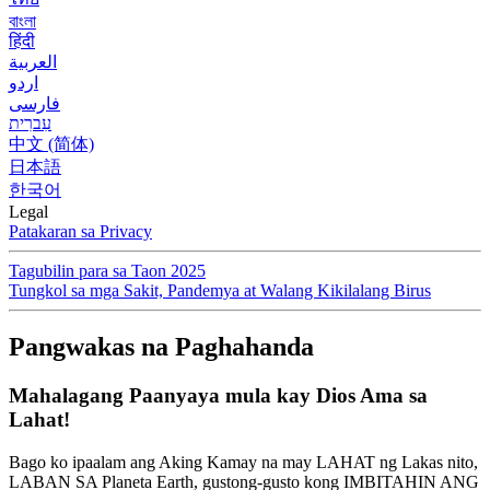
বাংলা
हिंदी
العربية
اردو
فارسی
עִברִית
中文 (简体)
日本語
한국어
Legal
Patakaran sa Privacy
Tagubilin para sa Taon 2025
Tungkol sa mga Sakit, Pandemya at Walang Kikilalang Birus
Pangwakas na Paghahanda
Mahalagang Paanyaya mula kay Dios Ama sa
Lahat!
Bago ko ipaalam ang Aking Kamay na may LAHAT ng Lakas nito,
LABAN SA Planeta Earth, gustong-gusto kong IMBITAHIN ANG