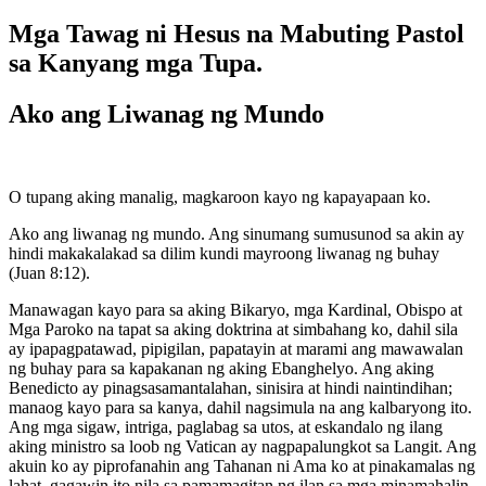
Mga Tawag ni Hesus na Mabuting Pastol
sa Kanyang mga Tupa.
Ako ang Liwanag ng Mundo
O tupang aking manalig, magkaroon kayo ng kapayapaan ko.
Ako ang liwanag ng mundo. Ang sinumang sumusunod sa akin ay
hindi makakalakad sa dilim kundi mayroong liwanag ng buhay
(Juan 8:12).
Manawagan kayo para sa aking Bikaryo, mga Kardinal, Obispo at
Mga Paroko na tapat sa aking doktrina at simbahang ko, dahil sila
ay ipapagpatawad, pipigilan, papatayin at marami ang mawawalan
ng buhay para sa kapakanan ng aking Ebanghelyo. Ang aking
Benedicto ay pinagsasamantalahan, sinisira at hindi naintindihan;
manaog kayo para sa kanya, dahil nagsimula na ang kalbaryong ito.
Ang mga sigaw, intriga, paglabag sa utos, at eskandalo ng ilang
aking ministro sa loob ng Vatican ay nagpapalungkot sa Langit. Ang
akuin ko ay piprofanahin ang Tahanan ni Ama ko at pinakamalas ng
lahat, gagawin ito nila sa pamamagitan ng ilan sa mga minamahalin