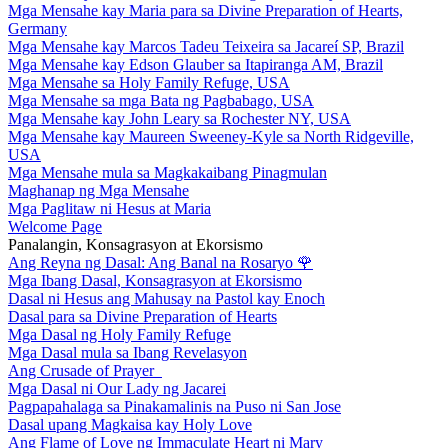
Mga Mensahe kay Maria para sa Divine Preparation of Hearts,
Germany
Mga Mensahe kay Marcos Tadeu Teixeira sa Jacareí SP, Brazil
Mga Mensahe kay Edson Glauber sa Itapiranga AM, Brazil
Mga Mensahe sa Holy Family Refuge, USA
Mga Mensahe sa mga Bata ng Pagbabago, USA
Mga Mensahe kay John Leary sa Rochester NY, USA
Mga Mensahe kay Maureen Sweeney-Kyle sa North Ridgeville,
USA
Mga Mensahe mula sa Magkakaibang Pinagmulan
Maghanap ng Mga Mensahe
Mga Paglitaw ni Hesus at Maria
Welcome Page
Panalangin, Konsagrasyon at Ekorsismo
Ang Reyna ng Dasal: Ang Banal na Rosaryo
🌹
Mga Ibang Dasal, Konsagrasyon at Ekorsismo
Dasal ni Hesus ang Mahusay na Pastol kay Enoch
Dasal para sa Divine Preparation of Hearts
Mga Dasal ng Holy Family Refuge
Mga Dasal mula sa Ibang Revelasyon
Ang Crusade of Prayer
Mga Dasal ni Our Lady ng Jacarei
Pagpapahalaga sa Pinakamalinis na Puso ni San Jose
Dasal upang Magkaisa kay Holy Love
Ang Flame of Love ng Immaculate Heart ni Mary