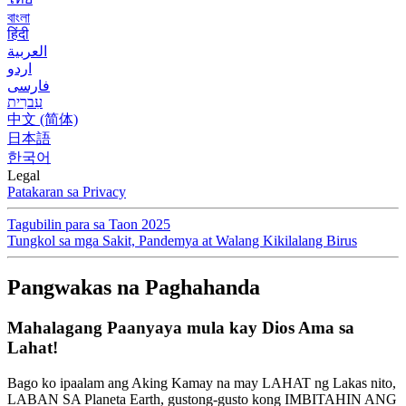
বাংলা
हिंदी
العربية
اردو
فارسی
עִברִית
中文 (简体)
日本語
한국어
Legal
Patakaran sa Privacy
Tagubilin para sa Taon 2025
Tungkol sa mga Sakit, Pandemya at Walang Kikilalang Birus
Pangwakas na Paghahanda
Mahalagang Paanyaya mula kay Dios Ama sa
Lahat!
Bago ko ipaalam ang Aking Kamay na may LAHAT ng Lakas nito,
LABAN SA Planeta Earth, gustong-gusto kong IMBITAHIN ANG