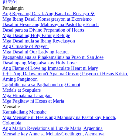
한국어
Panalangin
Ang Reyna ng Dasal: Ang Banal na Rosaryo
🌹
Mga Ibang Dasal, Konsagrasyon at Ekorsismo
Dasal ni Hesus ang Mahusay na Pastol kay Enoch
Dasal para sa Divine Preparation of Hearts
Mga Dasal ng Holy Family Refuge
Mga Dasal mula sa Ibang Revelasyon
Ang Crusade of Prayer
Mga Dasal ni Our Lady ng Jacarei
Pagpapahalaga sa Pinakamalinis na Puso ni San Jose
Dasal upang Magkaisa kay Holy Love
Ang Flame of Love ng Immaculate Heart ni Mary
†
†
†
Ang Dalawampu't Apat na Oras ng Pasyon ni Hesus Kristo,
Aming Panginoon
Tagubilin para sa Paghahanda ng Gamot
Medals at Scapulars
Mga Himala na Larangan
Mga Paglitaw ni Hesus at Maria
Mensahe
Kamakailang Mensahe
Mga Mensahe ni Hesus ang Mahusay na Pastol kay Enoch,
Colombia
Ang Marian Revelations ni Luz de Maria, Argentina
Mensahe kay Anne sa Mellatz/Goettingen, Alemanya