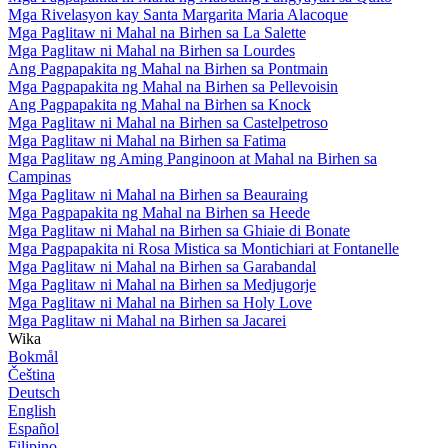
Mga Rivelasyon kay Santa Margarita Maria Alacoque
Mga Paglitaw ni Mahal na Birhen sa La Salette
Mga Paglitaw ni Mahal na Birhen sa Lourdes
Ang Pagpapakita ng Mahal na Birhen sa Pontmain
Mga Pagpapakita ng Mahal na Birhen sa Pellevoisin
Ang Pagpapakita ng Mahal na Birhen sa Knock
Mga Paglitaw ni Mahal na Birhen sa Castelpetroso
Mga Paglitaw ni Mahal na Birhen sa Fatima
Mga Paglitaw ng Aming Panginoon at Mahal na Birhen sa
Campinas
Mga Paglitaw ni Mahal na Birhen sa Beauraing
Mga Pagpapakita ng Mahal na Birhen sa Heede
Mga Paglitaw ni Mahal na Birhen sa Ghiaie di Bonate
Mga Pagpapakita ni Rosa Mistica sa Montichiari at Fontanelle
Mga Paglitaw ni Mahal na Birhen sa Garabandal
Mga Paglitaw ni Mahal na Birhen sa Medjugorje
Mga Paglitaw ni Mahal na Birhen sa Holy Love
Mga Paglitaw ni Mahal na Birhen sa Jacarei
Wika
Bokmål
Čeština
Deutsch
English
Español
Filipino