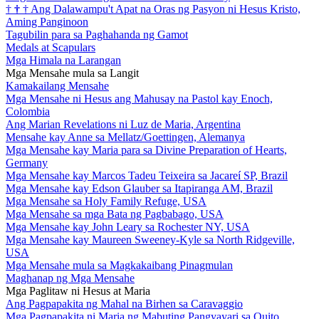
†
†
†
Ang Dalawampu't Apat na Oras ng Pasyon ni Hesus Kristo,
Aming Panginoon
Tagubilin para sa Paghahanda ng Gamot
Medals at Scapulars
Mga Himala na Larangan
Mga Mensahe mula sa Langit
Kamakailang Mensahe
Mga Mensahe ni Hesus ang Mahusay na Pastol kay Enoch,
Colombia
Ang Marian Revelations ni Luz de Maria, Argentina
Mensahe kay Anne sa Mellatz/Goettingen, Alemanya
Mga Mensahe kay Maria para sa Divine Preparation of Hearts,
Germany
Mga Mensahe kay Marcos Tadeu Teixeira sa Jacareí SP, Brazil
Mga Mensahe kay Edson Glauber sa Itapiranga AM, Brazil
Mga Mensahe sa Holy Family Refuge, USA
Mga Mensahe sa mga Bata ng Pagbabago, USA
Mga Mensahe kay John Leary sa Rochester NY, USA
Mga Mensahe kay Maureen Sweeney-Kyle sa North Ridgeville,
USA
Mga Mensahe mula sa Magkakaibang Pinagmulan
Maghanap ng Mga Mensahe
Mga Paglitaw ni Hesus at Maria
Ang Pagpapakita ng Mahal na Birhen sa Caravaggio
Mga Pagpapakita ni Maria ng Mabuting Pangyayari sa Quito