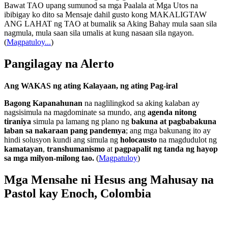
Bawat TAO upang sumunod sa mga Paalala at Mga Utos na
ibibigay ko dito sa Mensaje dahil gusto kong MAKALIGTAW
ANG LAHAT ng TAO at bumalik sa Aking Bahay mula saan sila
nagmula, mula saan sila umalis at kung nasaan sila ngayon.
(
Magpatuloy...
)
Pangilagay na Alerto
Ang WAKAS ng ating Kalayaan, ng ating Pag-iral
Bagong Kapanahunan
na naglilingkod sa aking kalaban ay
nagsisimula na magdominate sa mundo, ang
agenda nitong
tiraniya
simula pa lamang ng plano ng
bakuna at pagbabakuna
laban sa nakaraan pang pandemya
; ang mga bakunang ito ay
hindi solusyon kundi ang simula ng
holocausto
na magdudulot ng
kamatayan
,
transhumanismo
at
pagpapalit ng tanda ng hayop
sa mga milyon-milong tao.
(
Magpatuloy
)
Mga Mensahe ni Hesus ang Mahusay na
Pastol kay Enoch, Colombia