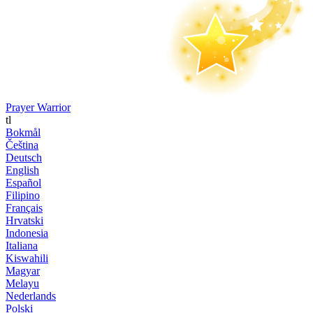
Prayer Warrior
tl
Bokmål
Čeština
Deutsch
English
Español
Filipino
Français
Hrvatski
Indonesia
Italiana
Kiswahili
Magyar
Melayu
Nederlands
Polski