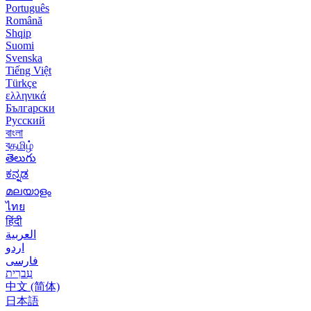
Português
Română
Shqip
Suomi
Svenska
Tiếng Việt
Türkçe
ελληνικά
Български
Русский
বাংলা
বதமிழ்
తెలుగు
ಕನ್ನಡ
മലയാളം
ไทย
हिंदी
العربية
اردو
فارسی
עִברִית
中文 (简体)
日本語