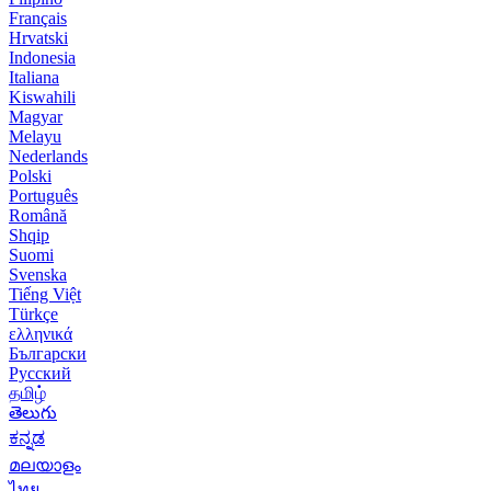
Français
Hrvatski
Indonesia
Italiana
Kiswahili
Magyar
Melayu
Nederlands
Polski
Português
Română
Shqip
Suomi
Svenska
Tiếng Việt
Türkçe
ελληνικά
Български
Русский
தமிழ்
తెలుగు
ಕನ್ನಡ
മലയാളം
ไทย