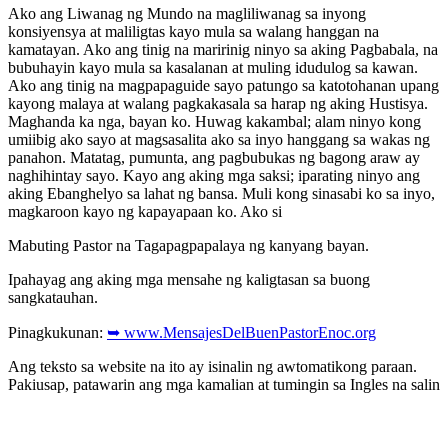
Ako ang Liwanag ng Mundo na magliliwanag sa inyong
konsiyensya at maliligtas kayo mula sa walang hanggan na
kamatayan. Ako ang tinig na maririnig ninyo sa aking Pagbabala, na
bubuhayin kayo mula sa kasalanan at muling idudulog sa kawan.
Ako ang tinig na magpapaguide sayo patungo sa katotohanan upang
kayong malaya at walang pagkakasala sa harap ng aking Hustisya.
Maghanda ka nga, bayan ko. Huwag kakambal; alam ninyo kong
umiibig ako sayo at magsasalita ako sa inyo hanggang sa wakas ng
panahon. Matatag, pumunta, ang pagbubukas ng bagong araw ay
naghihintay sayo. Kayo ang aking mga saksi; iparating ninyo ang
aking Ebanghelyo sa lahat ng bansa. Muli kong sinasabi ko sa inyo,
magkaroon kayo ng kapayapaan ko. Ako si
Mabuting Pastor na Tagapagpapalaya ng kanyang bayan.
Ipahayag ang aking mga mensahe ng kaligtasan sa buong
sangkatauhan.
Pinagkukunan:
➥ www.MensajesDelBuenPastorEnoc.org
Ang teksto sa website na ito ay isinalin ng awtomatikong paraan.
Pakiusap, patawarin ang mga kamalian at tumingin sa Ingles na salin