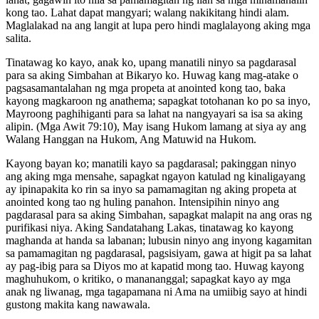
kong tao. Lahat dapat mangyari; walang nakikitang hindi alam.
Maglalakad na ang langit at lupa pero hindi maglalayong aking mga
salita.
Tinatawag ko kayo, anak ko, upang manatili ninyo sa pagdarasal
para sa aking Simbahan at Bikaryo ko. Huwag kang mag-atake o
pagsasamantalahan ng mga propeta at anointed kong tao, baka
kayong magkaroon ng anathema; sapagkat totohanan ko po sa inyo,
Mayroong paghihiganti para sa lahat na nangyayari sa isa sa aking
alipin. (Mga Awit 79:10), May isang Hukom lamang at siya ay ang
Walang Hanggan na Hukom, Ang Matuwid na Hukom.
Kayong bayan ko; manatili kayo sa pagdarasal; pakinggan ninyo
ang aking mga mensahe, sapagkat ngayon katulad ng kinaligayang
ay ipinapakita ko rin sa inyo sa pamamagitan ng aking propeta at
anointed kong tao ng huling panahon. Intensipihin ninyo ang
pagdarasal para sa aking Simbahan, sapagkat malapit na ang oras ng
purifikasi niya. Aking Sandatahang Lakas, tinatawag ko kayong
maghanda at handa sa labanan; lubusin ninyo ang inyong kagamitan
sa pamamagitan ng pagdarasal, pagsisiyam, gawa at higit pa sa lahat
ay pag-ibig para sa Diyos mo at kapatid mong tao. Huwag kayong
maghuhukom, o kritiko, o manananggal; sapagkat kayo ay mga
anak ng liwanag, mga tagapamana ni Ama na umiibig sayo at hindi
gustong makita kang nawawala.