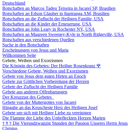
Deutschland
Botschaften an Marcos Tadeu Teixeira in Jacareí SP, Brasilien
Botschaften an Edson Glauber in Itapiranga AM, Brasilien
Botschaften an die Zuflucht der Heiligen Familie, USA
Botschaften an die Kinder der Erneuerung, USA
Botschaften an John Leary in Rochester NY, USA
Botschaften an Maureen Sweeney-Kyle in North Ridgeville, USA
Botschaften aus verschiedenen Quellen
Suche in den Botschaften
Erscheinungen von Jesus und Maria
Willkommen Seite
Gebete, Weihen und Exorzismen
Die Königin des Gebetes: Der Heilige Rosenkranz
🌹
Verschiedene Gebete, Weihen und Exorzismen
Gebete von Jesus dem guten Hirten an Enoch
Gebete zur Göttlichen Vorbereitung der Herzen
Gebete der Zuflucht der Heiligen Familie
Gebete aus anderen Offenbarungen
Der Kreuzzug des Gebetes
Gebete von der Muttergottes von Jacarei
Hingabe an das Keuscheste Herz des Heiligen Josef
Gebete um sich mit Heiliger Liebe zu vereinigen
Die Flamme der Liebe des Unbefleckten Herzen Marien
†
†
†
Die Vierundzwanzig Stunden der Passion Unseres Herrn Jesus
Christus