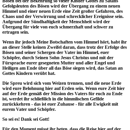
Bösen bei der Bekehrung so vieler Kinder Gottes zu Satans
Gefolgsleuten des Bösen wird der Übergang zu einem neuen
Himmel und einer neuen Erde eine Zeit großer Gefahren, des
Chaos und der Verwirrung und schrecklicher Ereignisse sein.
Aufgrund der Sündhaftigkeit der Menschheit wird der
Übergang für viele von euch schmerzhaft und schwer zu
ertragen sein.
Wenn ihr jedoch Meine Botschaften vom Himmel hört, habt ihr
an dieser Stelle keinen Zweifel daran, dass trotz der Erfolge des
Bösen und seiner Schergen der Vater im Himmel, euer
Schöpfer, durch Seinen Sohn Jesus Christus und mit der
Fürsprache eurer gesegneten Mutter und aller Engel und
Heiligen am Ende über all das Böse siegen wird, das Satan an
Gottes Kindern verübt hat.
Die Spreu wird sich vom Weizen trennen, und die neue Erde
wird eure Belohnung hier auf Erden sein. Wenn eure Zeit hier
auf der Erde gemäß der Mission des Vaters für euch zu Ende
ist, werdet ihr schließlich in die himmlischen Gefilde
zurückkehren - das ist euer Zuhause - für alle Ewigkeit mit
eurem Vater und Schöpfer.
So sei es! Dank sei Gott!
Für den Moment müsst ihr beten, dass die Reise hier auf der