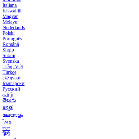
Italiana
Kiswahili
Magyar
Melayu
Nederlands
Polski
Português
Română
Shqip
Suomi
Svenska
Tiếng Việt
Türkçe
ελληνικά
Български
Русский
தமிழ்
తెలుగు
ಕನ್ನಡ
മലയാളം
ไทย
বাংলা
हिंदी