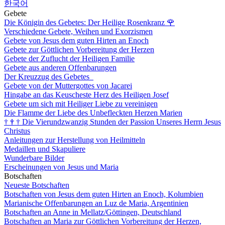
한국어
Gebete
Die Königin des Gebetes: Der Heilige Rosenkranz
🌹
Verschiedene Gebete, Weihen und Exorzismen
Gebete von Jesus dem guten Hirten an Enoch
Gebete zur Göttlichen Vorbereitung der Herzen
Gebete der Zuflucht der Heiligen Familie
Gebete aus anderen Offenbarungen
Der Kreuzzug des Gebetes
Gebete von der Muttergottes von Jacarei
Hingabe an das Keuscheste Herz des Heiligen Josef
Gebete um sich mit Heiliger Liebe zu vereinigen
Die Flamme der Liebe des Unbefleckten Herzen Marien
†
†
†
Die Vierundzwanzig Stunden der Passion Unseres Herrn Jesus
Christus
Anleitungen zur Herstellung von Heilmitteln
Medaillen und Skapuliere
Wunderbare Bilder
Erscheinungen von Jesus und Maria
Botschaften
Neueste Botschaften
Botschaften von Jesus dem guten Hirten an Enoch, Kolumbien
Marianische Offenbarungen an Luz de Maria, Argentinien
Botschaften an Anne in Mellatz/Göttingen, Deutschland
Botschaften an Maria zur Göttlichen Vorbereitung der Herzen,