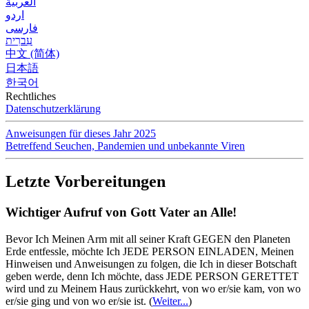
العربية
اردو
فارسی
עִברִית
中文 (简体)
日本語
한국어
Rechtliches
Datenschutzerklärung
Anweisungen für dieses Jahr 2025
Betreffend Seuchen, Pandemien und unbekannte Viren
Letzte Vorbereitungen
Wichtiger Aufruf von Gott Vater an Alle!
Bevor Ich Meinen Arm mit all seiner Kraft GEGEN den Planeten
Erde entfessle, möchte Ich JEDE PERSON EINLADEN, Meinen
Hinweisen und Anweisungen zu folgen, die Ich in dieser Botschaft
geben werde, denn Ich möchte, dass JEDE PERSON GERETTET
wird und zu Meinem Haus zurückkehrt, von wo er/sie kam, von wo
er/sie ging und von wo er/sie ist.
(
Weiter...
)