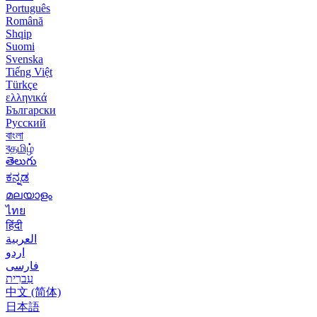
Português
Română
Shqip
Suomi
Svenska
Tiếng Việt
Türkçe
ελληνικά
Български
Русский
বাংলা
বதமிழ்
తెలుగు
ಕನ್ನಡ
മലയാളം
ไทย
हिंदी
العربية
اردو
فارسی
עִברִית
中文 (简体)
日本語