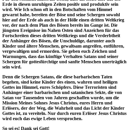
Erde in diesen unruhigen Zeiten positiv und produktiv sein
wird. Wie Ich schon oft in den Botschaften vom Himmel
gewarnt habe, bereiten der Böse und seine Schergen sowohl
hier auf der Erde als auch in der Hölle einen dritten Weltkrieg
vor, der nach dem Plan des Bösen bereits im Gange ist. Die
jüngsten Ereignisse im Nahen Osten sind Anzeichen für das
Fortschreiten dieses dritten Weltkriegs und die Verderbtheit
der Anhänger des Bösen, die Unschuldige, darunter auch
Kinder und ältere Menschen, gewaltsam angreifen, entführen,
vergewaltigen und ermorden. Sie geben euch Zeichen und
Warnungen, dass das künftige Verhalten Satans und seiner
Schergen für gottesfürchtige und sanfte Menschen unerträglich
sein wird.
Denn die Schergen Satans, die diese barbarischen Taten
begehen, sind keine Kinder des einen, wahren und heiligen
Gottes im Himmel, eures Schöpfers. Diese Terroristen sind
Anhänger einer barbarischen und satanischen Sekte, die von
Satan vor Tausenden von Jahren geschaffen wurde, um die
Mission Meines Sohnes Jesus Christus, eures Herrn und
Erlösers, der der Weg, die Wahrheit und das Licht der Kinder
Gottes ist, zu vereiteln. Nur durch euren Erlöser Jesus Christus
wird euch das ewige Leben versprochen.
So sei es! Dank sei Gott!