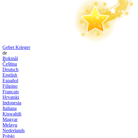
Gebet Krieger
de
Bokmål
Čeština
Deutsch
English
Español
Filipino
Français
Hrvatski
Indonesia
Italiana
Kiswahili
Magyar
Melayu
Nederlands
Polski