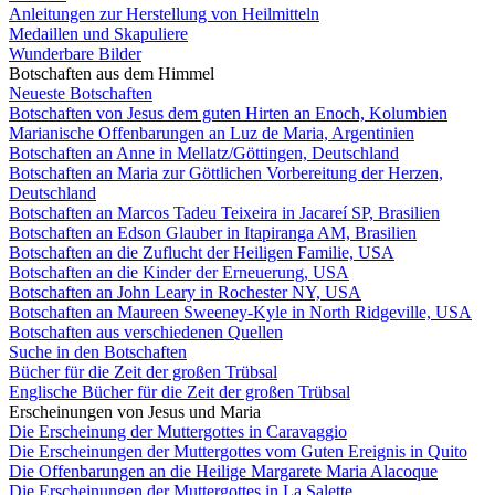
Anleitungen zur Herstellung von Heilmitteln
Medaillen und Skapuliere
Wunderbare Bilder
Botschaften aus dem Himmel
Neueste Botschaften
Botschaften von Jesus dem guten Hirten an Enoch, Kolumbien
Marianische Offenbarungen an Luz de Maria, Argentinien
Botschaften an Anne in Mellatz/Göttingen, Deutschland
Botschaften an Maria zur Göttlichen Vorbereitung der Herzen,
Deutschland
Botschaften an Marcos Tadeu Teixeira in Jacareí SP, Brasilien
Botschaften an Edson Glauber in Itapiranga AM, Brasilien
Botschaften an die Zuflucht der Heiligen Familie, USA
Botschaften an die Kinder der Erneuerung, USA
Botschaften an John Leary in Rochester NY, USA
Botschaften an Maureen Sweeney-Kyle in North Ridgeville, USA
Botschaften aus verschiedenen Quellen
Suche in den Botschaften
Bücher für die Zeit der großen Trübsal
Englische Bücher für die Zeit der großen Trübsal
Erscheinungen von Jesus und Maria
Die Erscheinung der Muttergottes in Caravaggio
Die Erscheinungen der Muttergottes vom Guten Ereignis in Quito
Die Offenbarungen an die Heilige Margarete Maria Alacoque
Die Erscheinungen der Muttergottes in La Salette