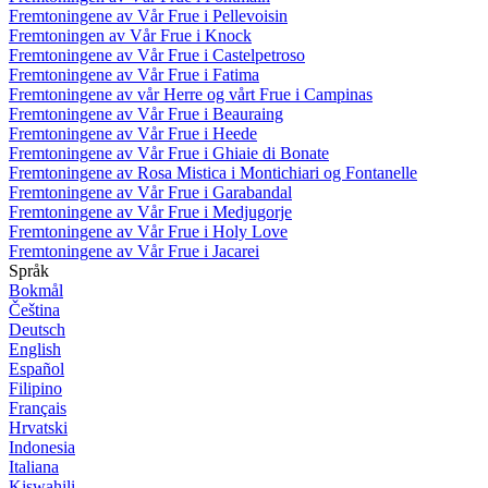
Fremtoningene av Vår Frue i Pellevoisin
Fremtoningen av Vår Frue i Knock
Fremtoningene av Vår Frue i Castelpetroso
Fremtoningene av Vår Frue i Fatima
Fremtoningene av vår Herre og vårt Frue i Campinas
Fremtoningene av Vår Frue i Beauraing
Fremtoningene av Vår Frue i Heede
Fremtoningene av Vår Frue i Ghiaie di Bonate
Fremtoningene av Rosa Mistica i Montichiari og Fontanelle
Fremtoningene av Vår Frue i Garabandal
Fremtoningene av Vår Frue i Medjugorje
Fremtoningene av Vår Frue i Holy Love
Fremtoningene av Vår Frue i Jacarei
Språk
Bokmål
Čeština
Deutsch
English
Español
Filipino
Français
Hrvatski
Indonesia
Italiana
Kiswahili