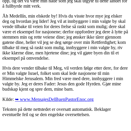
opp, og det vil være min nåde som jeg skal utgyte til dette landet for
å fullbyrde mitt verk.
Åh Medellín, min elskede by! Hvis du visste hvor mye jeg elsker
deg og hvordan jeg lider! Jeg vil at innbyggere i min valgte by skal
vende tilbake til veien for deres frelse så raskt som mulig; dere skal
være et eksempel for nasjonene; derfor oppfordrer jeg dere å lytte på
stemmen min og rette veiene dine; jeg ønsker ikke tårer gjennom
gatene dine, heller vil jeg se deg sørge over min Rettferdighet; kom
tilbake til meg så raskt som mulig, innbyggere i min valgte by, riv
ikke klærne dine, men hjertene dine; jeg vil gjøre byen din til et
eksempel på omvendelse.
Hvis dere vender tilbake til Meg, vil verden følge etter dere, for dere
er Min valgte Israel, folket som skal lede nasjonene til min
Himmelske Jerusalem. Min fred være med dere, innbyggere i min
valgte by. Jeg er deres Fader: Jesus den gode Hyrden. Gjør mine
budskap kjent og spre dem, mine barn.
Kilde:
➥ www.MensajesDelBuenPastorEnoc.org
Teksten på dette nettstedet er oversatt automatisk. Beklager
eventuelle feil og se den engelske oversettelsen.