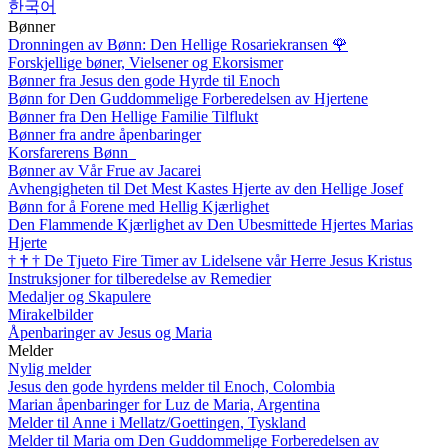
한국어
Bønner
Dronningen av Bønn: Den Hellige Rosariekransen
🌹
Forskjellige bøner, Vielsener og Ekorsismer
Bønner fra Jesus den gode Hyrde til Enoch
Bønn for Den Guddommelige Forberedelsen av Hjertene
Bønner fra Den Hellige Familie Tilflukt
Bønner fra andre åpenbaringer
Korsfarerens Bønn
Bønner av Vår Frue av Jacarei
Avhengigheten til Det Mest Kastes Hjerte av den Hellige Josef
Bønn for å Forene med Hellig Kjærlighet
Den Flammende Kjærlighet av Den Ubesmittede Hjertes Marias
Hjerte
†
†
†
De Tjueto Fire Timer av Lidelsene vår Herre Jesus Kristus
Instruksjoner for tilberedelse av Remedier
Medaljer og Skapulere
Mirakelbilder
Åpenbaringer av Jesus og Maria
Melder
Nylig melder
Jesus den gode hyrdens melder til Enoch, Colombia
Marian åpenbaringer for Luz de Maria, Argentina
Melder til Anne i Mellatz/Goettingen, Tyskland
Melder til Maria om Den Guddommelige Forberedelsen av