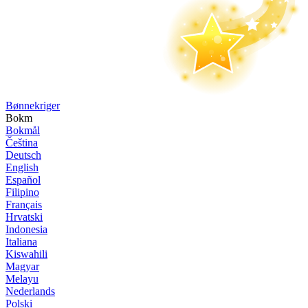
Bønne­kriger
Bokm
Bokmål
Čeština
Deutsch
English
Español
Filipino
Français
Hrvatski
Indonesia
Italiana
Kiswahili
Magyar
Melayu
Nederlands
Polski