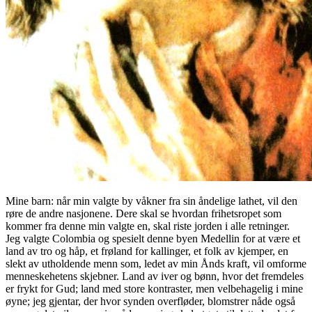
Mine barn: når min valgte by våkner fra sin åndelige lathet, vil den
røre de andre nasjonene. Dere skal se hvordan frihetsropet som
kommer fra denne min valgte en, skal riste jorden i alle retninger.
Jeg valgte Colombia og spesielt denne byen Medellin for at være et
land av tro og håp, et frøland for kallinger, et folk av kjemper, en
slekt av utholdende menn som, ledet av min Ånds kraft, vil omforme
menneskehetens skjebner. Land av iver og bønn, hvor det fremdeles
er frykt for Gud; land med store kontraster, men velbehagelig i mine
øyne; jeg gjentar, der hvor synden overfløder, blomstrer nåde også