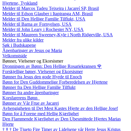
Hjertene, Tyskland
Melder til Marcos Tadeu Teixeira i Jacareí SP, Brasil
Melder til Edson Glauber i Itapiranga AM, Brasil
Melder til Den Hellige Familie Tilflukt, USA
Melder til Barna av Fornyelsen, USA
Melder til John Leary i Rochester NY, USA
Melder til Maureen Sweeney-Kyle i North Ridgeville, USA
Melder fra ulike kilder
Søk i Budskapene
Åpenbaringer av Jesus og Maria
Velkomstside
Bønner, Vielsener og Ekorsismer
Dronningen av Bønn: Den Hellige Rosariekransen
🌹
Forskjellige bøner, Vielsener og Ekorsismer
Bønner fra Jesus den gode Hyrde til Enoch
Bønn for Den Guddommelige Forberedelsen av Hjertene
Bønner fra Den Hellige Familie Tilflukt
Bønner fra andre åpenbaringer
Korsfarerens Bønn
Bønner av Vår Frue av Jacarei
Avhengigheten til Det Mest Kastes Hjerte av den Hellige Josef
Bønn for å Forene med Hellig Kjærlighet
Den Flammende Kjærlighet av Den Ubesmittede Hjertes Marias
Hjerte
†
†
†
De Tjueto Fire Timer av Lidelsene vår Herre Jesus Kristus