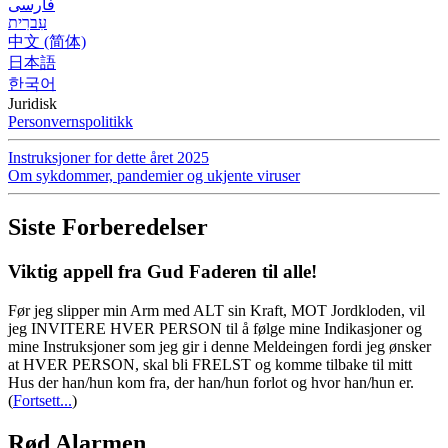
فارسی
עִברִית
中文 (简体)
日本語
한국어
Juridisk
Personvernspolitikk
Instruksjoner for dette året 2025
Om sykdommer, pandemier og ukjente viruser
Siste Forberedelser
Viktig appell fra Gud Faderen til alle!
Før jeg slipper min Arm med ALT sin Kraft, MOT Jordkloden, vil
jeg INVITERE HVER PERSON til å følge mine Indikasjoner og
mine Instruksjoner som jeg gir i denne Meldeingen fordi jeg ønsker
at HVER PERSON, skal bli FRELST og komme tilbake til mitt
Hus der han/hun kom fra, der han/hun forlot og hvor han/hun er.
(
Fortsett...
)
Rød Alarmen