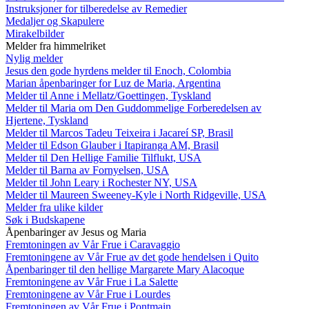
Instruksjoner for tilberedelse av Remedier
Medaljer og Skapulere
Mirakelbilder
Melder fra himmelriket
Nylig melder
Jesus den gode hyrdens melder til Enoch, Colombia
Marian åpenbaringer for Luz de Maria, Argentina
Melder til Anne i Mellatz/Goettingen, Tyskland
Melder til Maria om Den Guddommelige Forberedelsen av
Hjertene, Tyskland
Melder til Marcos Tadeu Teixeira i Jacareí SP, Brasil
Melder til Edson Glauber i Itapiranga AM, Brasil
Melder til Den Hellige Familie Tilflukt, USA
Melder til Barna av Fornyelsen, USA
Melder til John Leary i Rochester NY, USA
Melder til Maureen Sweeney-Kyle i North Ridgeville, USA
Melder fra ulike kilder
Søk i Budskapene
Åpenbaringer av Jesus og Maria
Fremtoningen av Vår Frue i Caravaggio
Fremtoningene av Vår Frue av det gode hendelsen i Quito
Åpenbaringer til den hellige Margarete Mary Alacoque
Fremtoningene av Vår Frue i La Salette
Fremtoningene av Vår Frue i Lourdes
Fremtoningen av Vår Frue i Pontmain