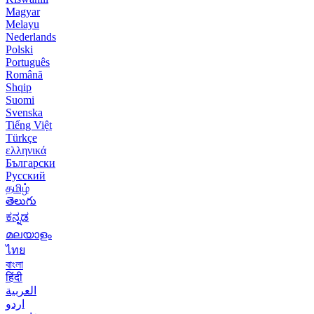
Magyar
Melayu
Nederlands
Polski
Português
Română
Shqip
Suomi
Svenska
Tiếng Việt
Türkçe
ελληνικά
Български
Русский
தமிழ்
తెలుగు
ಕನ್ನಡ
മലയാളം
ไทย
বাংলা
हिंदी
العربية
اردو