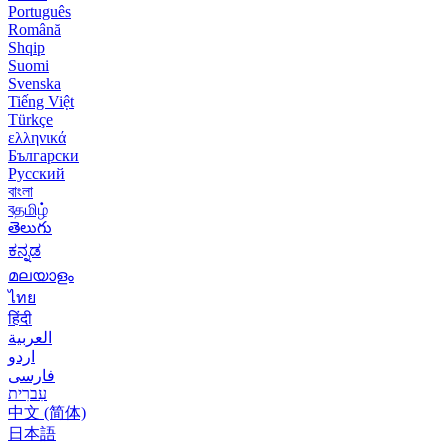
Português
Română
Shqip
Suomi
Svenska
Tiếng Việt
Türkçe
ελληνικά
Български
Русский
বাংলা
বதமிழ்
తెలుగు
ಕನ್ನಡ
മലയാളം
ไทย
हिंदी
العربية
اردو
فارسی
עִברִית
中文 (简体)
日本語