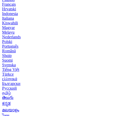
Français
Hrvatski
Indonesia
Italiana
Kiswahili
Magyar
Melayu
Nederlands
Polski
Português
Română
Shqip
Suomi
Svenska
Tiếng Việt
Türkçe
ελληνικά
Български
Русский
தமிழ்
తెలుగు
ಕನ್ನಡ
മലയാളം
ไทย