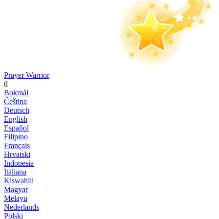
Prayer Warrior
tl
Bokmål
Čeština
Deutsch
English
Español
Filipino
Français
Hrvatski
Indonesia
Italiana
Kiswahili
Magyar
Melayu
Nederlands
Polski