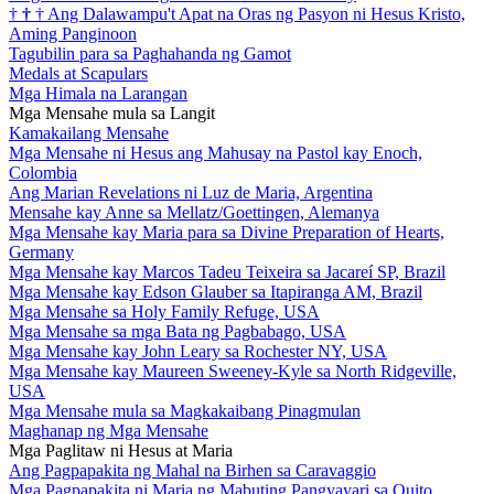
†
†
†
Ang Dalawampu't Apat na Oras ng Pasyon ni Hesus Kristo,
Aming Panginoon
Tagubilin para sa Paghahanda ng Gamot
Medals at Scapulars
Mga Himala na Larangan
Mga Mensahe mula sa Langit
Kamakailang Mensahe
Mga Mensahe ni Hesus ang Mahusay na Pastol kay Enoch,
Colombia
Ang Marian Revelations ni Luz de Maria, Argentina
Mensahe kay Anne sa Mellatz/Goettingen, Alemanya
Mga Mensahe kay Maria para sa Divine Preparation of Hearts,
Germany
Mga Mensahe kay Marcos Tadeu Teixeira sa Jacareí SP, Brazil
Mga Mensahe kay Edson Glauber sa Itapiranga AM, Brazil
Mga Mensahe sa Holy Family Refuge, USA
Mga Mensahe sa mga Bata ng Pagbabago, USA
Mga Mensahe kay John Leary sa Rochester NY, USA
Mga Mensahe kay Maureen Sweeney-Kyle sa North Ridgeville,
USA
Mga Mensahe mula sa Magkakaibang Pinagmulan
Maghanap ng Mga Mensahe
Mga Paglitaw ni Hesus at Maria
Ang Pagpapakita ng Mahal na Birhen sa Caravaggio
Mga Pagpapakita ni Maria ng Mabuting Pangyayari sa Quito