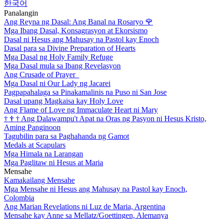
한국어
Panalangin
Ang Reyna ng Dasal: Ang Banal na Rosaryo
🌹
Mga Ibang Dasal, Konsagrasyon at Ekorsismo
Dasal ni Hesus ang Mahusay na Pastol kay Enoch
Dasal para sa Divine Preparation of Hearts
Mga Dasal ng Holy Family Refuge
Mga Dasal mula sa Ibang Revelasyon
Ang Crusade of Prayer
Mga Dasal ni Our Lady ng Jacarei
Pagpapahalaga sa Pinakamalinis na Puso ni San Jose
Dasal upang Magkaisa kay Holy Love
Ang Flame of Love ng Immaculate Heart ni Mary
†
†
†
Ang Dalawampu't Apat na Oras ng Pasyon ni Hesus Kristo,
Aming Panginoon
Tagubilin para sa Paghahanda ng Gamot
Medals at Scapulars
Mga Himala na Larangan
Mga Paglitaw ni Hesus at Maria
Mensahe
Kamakailang Mensahe
Mga Mensahe ni Hesus ang Mahusay na Pastol kay Enoch,
Colombia
Ang Marian Revelations ni Luz de Maria, Argentina
Mensahe kay Anne sa Mellatz/Goettingen, Alemanya