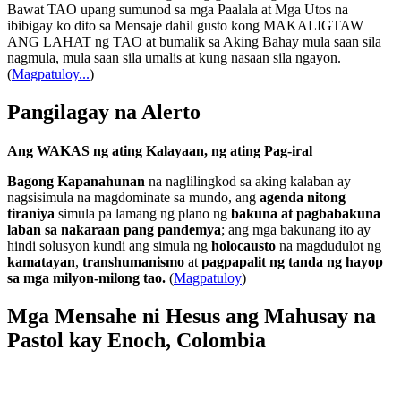
Bawat TAO upang sumunod sa mga Paalala at Mga Utos na
ibibigay ko dito sa Mensaje dahil gusto kong MAKALIGTAW
ANG LAHAT ng TAO at bumalik sa Aking Bahay mula saan sila
nagmula, mula saan sila umalis at kung nasaan sila ngayon.
(
Magpatuloy...
)
Pangilagay na Alerto
Ang WAKAS ng ating Kalayaan, ng ating Pag-iral
Bagong Kapanahunan
na naglilingkod sa aking kalaban ay
nagsisimula na magdominate sa mundo, ang
agenda nitong
tiraniya
simula pa lamang ng plano ng
bakuna at pagbabakuna
laban sa nakaraan pang pandemya
; ang mga bakunang ito ay
hindi solusyon kundi ang simula ng
holocausto
na magdudulot ng
kamatayan
,
transhumanismo
at
pagpapalit ng tanda ng hayop
sa mga milyon-milong tao.
(
Magpatuloy
)
Mga Mensahe ni Hesus ang Mahusay na
Pastol kay Enoch, Colombia