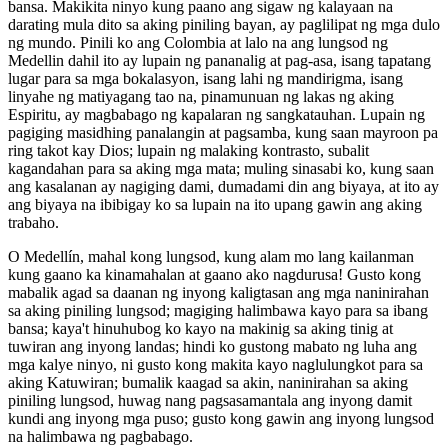
bansa. Makikita ninyo kung paano ang sigaw ng kalayaan na
darating mula dito sa aking piniling bayan, ay paglilipat ng mga dulo
ng mundo. Pinili ko ang Colombia at lalo na ang lungsod ng
Medellin dahil ito ay lupain ng pananalig at pag-asa, isang tapatang
lugar para sa mga bokalasyon, isang lahi ng mandirigma, isang
linyahe ng matiyagang tao na, pinamunuan ng lakas ng aking
Espiritu, ay magbabago ng kapalaran ng sangkatauhan. Lupain ng
pagiging masidhing panalangin at pagsamba, kung saan mayroon pa
ring takot kay Dios; lupain ng malaking kontrasto, subalit
kagandahan para sa aking mga mata; muling sinasabi ko, kung saan
ang kasalanan ay nagiging dami, dumadami din ang biyaya, at ito ay
ang biyaya na ibibigay ko sa lupain na ito upang gawin ang aking
trabaho.
O Medellín, mahal kong lungsod, kung alam mo lang kailanman
kung gaano ka kinamahalan at gaano ako nagdurusa! Gusto kong
mabalik agad sa daanan ng inyong kaligtasan ang mga naninirahan
sa aking piniling lungsod; magiging halimbawa kayo para sa ibang
bansa; kaya't hinuhubog ko kayo na makinig sa aking tinig at
tuwiran ang inyong landas; hindi ko gustong mabato ng luha ang
mga kalye ninyo, ni gusto kong makita kayo naglulungkot para sa
aking Katuwiran; bumalik kaagad sa akin, naninirahan sa aking
piniling lungsod, huwag nang pagsasamantala ang inyong damit
kundi ang inyong mga puso; gusto kong gawin ang inyong lungsod
na halimbawa ng pagbabago.