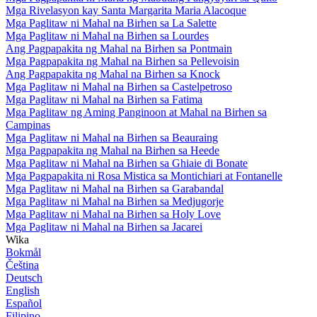
Mga Rivelasyon kay Santa Margarita Maria Alacoque
Mga Paglitaw ni Mahal na Birhen sa La Salette
Mga Paglitaw ni Mahal na Birhen sa Lourdes
Ang Pagpapakita ng Mahal na Birhen sa Pontmain
Mga Pagpapakita ng Mahal na Birhen sa Pellevoisin
Ang Pagpapakita ng Mahal na Birhen sa Knock
Mga Paglitaw ni Mahal na Birhen sa Castelpetroso
Mga Paglitaw ni Mahal na Birhen sa Fatima
Mga Paglitaw ng Aming Panginoon at Mahal na Birhen sa
Campinas
Mga Paglitaw ni Mahal na Birhen sa Beauraing
Mga Pagpapakita ng Mahal na Birhen sa Heede
Mga Paglitaw ni Mahal na Birhen sa Ghiaie di Bonate
Mga Pagpapakita ni Rosa Mistica sa Montichiari at Fontanelle
Mga Paglitaw ni Mahal na Birhen sa Garabandal
Mga Paglitaw ni Mahal na Birhen sa Medjugorje
Mga Paglitaw ni Mahal na Birhen sa Holy Love
Mga Paglitaw ni Mahal na Birhen sa Jacarei
Wika
Bokmål
Čeština
Deutsch
English
Español
Filipino