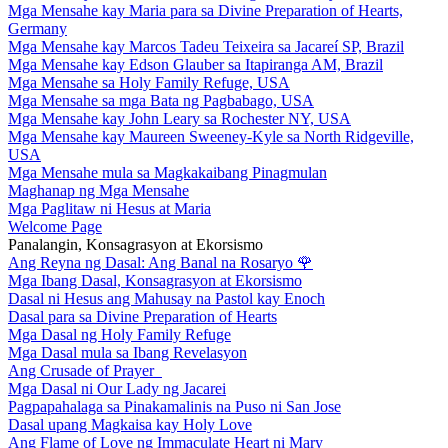
Mga Mensahe kay Maria para sa Divine Preparation of Hearts,
Germany
Mga Mensahe kay Marcos Tadeu Teixeira sa Jacareí SP, Brazil
Mga Mensahe kay Edson Glauber sa Itapiranga AM, Brazil
Mga Mensahe sa Holy Family Refuge, USA
Mga Mensahe sa mga Bata ng Pagbabago, USA
Mga Mensahe kay John Leary sa Rochester NY, USA
Mga Mensahe kay Maureen Sweeney-Kyle sa North Ridgeville,
USA
Mga Mensahe mula sa Magkakaibang Pinagmulan
Maghanap ng Mga Mensahe
Mga Paglitaw ni Hesus at Maria
Welcome Page
Panalangin, Konsagrasyon at Ekorsismo
Ang Reyna ng Dasal: Ang Banal na Rosaryo
🌹
Mga Ibang Dasal, Konsagrasyon at Ekorsismo
Dasal ni Hesus ang Mahusay na Pastol kay Enoch
Dasal para sa Divine Preparation of Hearts
Mga Dasal ng Holy Family Refuge
Mga Dasal mula sa Ibang Revelasyon
Ang Crusade of Prayer
Mga Dasal ni Our Lady ng Jacarei
Pagpapahalaga sa Pinakamalinis na Puso ni San Jose
Dasal upang Magkaisa kay Holy Love
Ang Flame of Love ng Immaculate Heart ni Mary