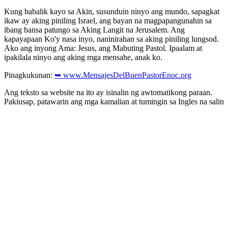
Kung babalik kayo sa Akin, susunduin ninyo ang mundo, sapagkat
ikaw ay aking piniling Israel, ang bayan na magpapangunahin sa
ibang bansa patungo sa Aking Langit na Jerusalem. Ang
kapayapaan Ko'y nasa inyo, naninirahan sa aking piniling lungsod.
Ako ang inyong Ama: Jesus, ang Mabuting Pastol. Ipaalam at
ipakilala ninyo ang aking mga mensahe, anak ko.
Pinagkukunan:
➥ www.MensajesDelBuenPastorEnoc.org
Ang teksto sa website na ito ay isinalin ng awtomatikong paraan.
Pakiusap, patawarin ang mga kamalian at tumingin sa Ingles na salin