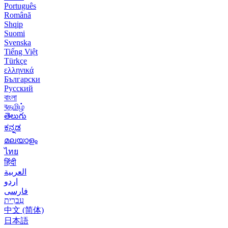
Português
Română
Shqip
Suomi
Svenska
Tiếng Việt
Türkçe
ελληνικά
Български
Русский
বাংলা
বதமிழ்
తెలుగు
ಕನ್ನಡ
മലയാളം
ไทย
हिंदी
العربية
اردو
فارسی
עִברִית
中文 (简体)
日本語