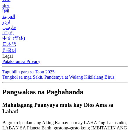
বাংলা
हिंदी
العربية
اردو
فارسی
עִברִית
中文 (简体)
日本語
한국어
Legal
Patakaran sa Privacy
Tagubilin para sa Taon 2025
Tungkol sa mga Sakit, Pandemya at Walang Kikilalang Birus
Pangwakas na Paghahanda
Mahalagang Paanyaya mula kay Dios Ama sa
Lahat!
Bago ko ipaalam ang Aking Kamay na may LAHAT ng Lakas nito,
LABAN SA Planeta Earth, gustong-gusto kong IMBITAHIN ANG