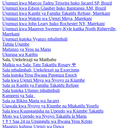
Ujumuzi kwa Marcos Tadeu Teixeira huko Jacareí SP, Brazil
Ujumuzi kwa Edson Glauber huko Itapiranga AM, Brazil
Ujumuzi kwa Kambi ya Familia Takatifu Refuge, Marekani
Ujumuzi kwa Watoto wa Ujenzi Mpya, Marekani
Ujumuzi kwa John Leary huko Rochester NY, Marekani
Ujumuzi kwa Maureen Sweeney-Kyle katika North Ridgeville,
Marekani
Ujumuzi kutoka Vyanzo mbalimbali
Tafuta Ujumbe
Mafunzo ya Yesu na Maria
Ukurasa wa Karibu
Sala, Utekelezaji na Matibabu
Malkia wa Sala: Tatu Takatifu Rosary
🌹
Sala mbalimbali, Utekelezaji na Exorcisms
Sala kutoka Yesu Bwana Punguza Enoch
Sala kwa Ujenzi Mpya wa Nyoyo za Kiumbe
Sala za Kambi ya Familia Takatifu Refuge
Sala kutoka Ufunuo mbalimbali
Kampeni ya Sala
Sala za Bikira Maria wa Jacarei
Utawala kwa Nyoyo ya Kiumbe na Mtakatifu Yosefu
Sala kwa Kuunganisha na Upendo wa Kiumbe Takatifu
Moto wa Upendo wa Nyoyo Takatifu la Maria
†
†
†
Saa 24 za Upungufu wa Bwana Yesu Kristo
Maagizo kuhusu Ujenzi wa Dawa