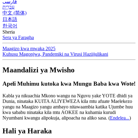
فارسی
עִברִית
中文 (简体)
日本語
한국어
Sheria
Sera ya Faragha
Maagizo kwa mwaka 2025
Kuhusu Magonjwa, Pandemiki na Virusi Haziijulikani
Maandalizi ya Mwisho
Apeli Muhimu kutoka kwa Mungu Baba kwa Wote!
Kabla ya nikuachia Mkono wangu na Nguvu yake YOTE dhidi ya
Dunia, ninataka KUITA ALIYEWEZA kila mtu afuate Maelekezo
yangu na Maagizo yangu ambayo nitawaambia katika Ujumbe huu
kwa sababu ninataka kila mtu AOKEE na kuhamia kurudi
Nyumbani kwangu alipokuja, alipoacha na aliko sasa.
(
Endelea...
)
Hali ya Haraka