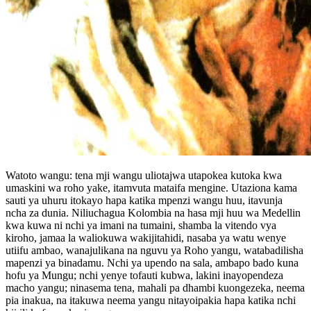
Watoto wangu: tena mji wangu uliotajwa utapokea kutoka kwa
umaskini wa roho yake, itamvuta mataifa mengine. Utaziona kama
sauti ya uhuru itokayo hapa katika mpenzi wangu huu, itavunja
ncha za dunia. Niliuchagua Kolombia na hasa mji huu wa Medellin
kwa kuwa ni nchi ya imani na tumaini, shamba la vitendo vya
kiroho, jamaa la waliokuwa wakijitahidi, nasaba ya watu wenye
utiifu ambao, wanajulikana na nguvu ya Roho yangu, watabadilisha
mapenzi ya binadamu. Nchi ya upendo na sala, ambapo bado kuna
hofu ya Mungu; nchi yenye tofauti kubwa, lakini inayopendeza
macho yangu; ninasema tena, mahali pa dhambi kuongezeka, neema
pia inakua, na itakuwa neema yangu nitayoipakia hapa katika nchi