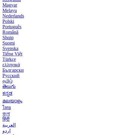
Magyar
Melayu
Nederlands
Polski
Português
Română
Shqip
Suomi
Svenska
Tiếng Việt
Türkçe
ελληνικά
Български
Русский
தமிழ்
తెలుగు
ಕನ್ನಡ
മലയാളം
ไทย
বাংলা
हिंदी
العربية
اردو