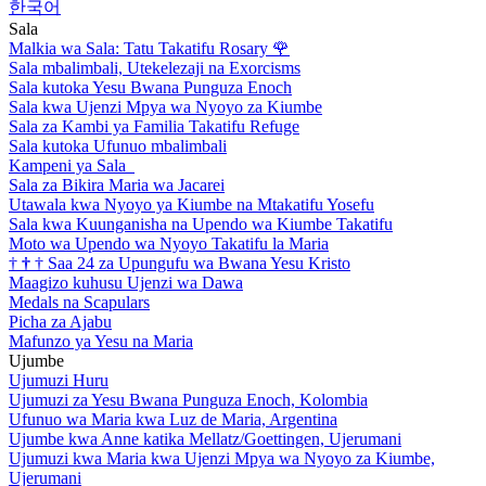
한국어
Sala
Malkia wa Sala: Tatu Takatifu Rosary
🌹
Sala mbalimbali, Utekelezaji na Exorcisms
Sala kutoka Yesu Bwana Punguza Enoch
Sala kwa Ujenzi Mpya wa Nyoyo za Kiumbe
Sala za Kambi ya Familia Takatifu Refuge
Sala kutoka Ufunuo mbalimbali
Kampeni ya Sala
Sala za Bikira Maria wa Jacarei
Utawala kwa Nyoyo ya Kiumbe na Mtakatifu Yosefu
Sala kwa Kuunganisha na Upendo wa Kiumbe Takatifu
Moto wa Upendo wa Nyoyo Takatifu la Maria
†
†
†
Saa 24 za Upungufu wa Bwana Yesu Kristo
Maagizo kuhusu Ujenzi wa Dawa
Medals na Scapulars
Picha za Ajabu
Mafunzo ya Yesu na Maria
Ujumbe
Ujumuzi Huru
Ujumuzi za Yesu Bwana Punguza Enoch, Kolombia
Ufunuo wa Maria kwa Luz de Maria, Argentina
Ujumbe kwa Anne katika Mellatz/Goettingen, Ujerumani
Ujumuzi kwa Maria kwa Ujenzi Mpya wa Nyoyo za Kiumbe,
Ujerumani