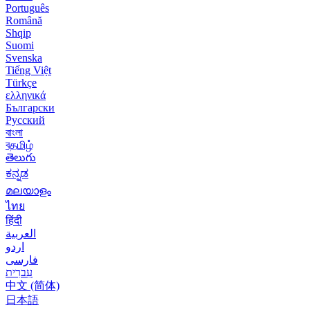
Português
Română
Shqip
Suomi
Svenska
Tiếng Việt
Türkçe
ελληνικά
Български
Русский
বাংলা
বதமிழ்
తెలుగు
ಕನ್ನಡ
മലയാളം
ไทย
हिंदी
العربية
اردو
فارسی
עִברִית
中文 (简体)
日本語