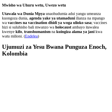
Mwisho wa Uhuru wetu, Uwezo wetu
Utawala wa Dunia Mpya
unaohudumia adui yangu umeanza
kuongoza dunia,
agenda yake ya utamaduni
ilianza na mpango
wa
vaccines na vaccination dhidi ya woga ulioko sasa
; vaccines
hizi si suluhisho bali mwanzo wa
holocaust
ambayo itawalea
kwenye
kifo
,
transhumanism
na
kuingiza alama ya jani
kwa
watu milioni. (
Endelea
)
Ujumuzi za Yesu Bwana Punguza Enoch,
Kolombia