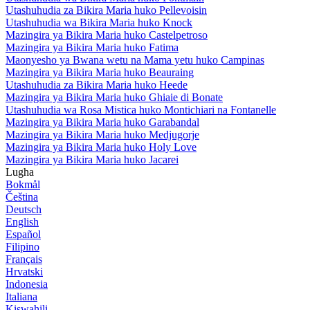
Utashuhudia za Bikira Maria huko Pellevoisin
Utashuhudia wa Bikira Maria huko Knock
Mazingira ya Bikira Maria huko Castelpetroso
Mazingira ya Bikira Maria huko Fatima
Maonyesho ya Bwana wetu na Mama yetu huko Campinas
Mazingira ya Bikira Maria huko Beauraing
Utashuhudia za Bikira Maria huko Heede
Mazingira ya Bikira Maria huko Ghiaie di Bonate
Utashuhudia wa Rosa Mistica huko Montichiari na Fontanelle
Mazingira ya Bikira Maria huko Garabandal
Mazingira ya Bikira Maria huko Medjugorje
Mazingira ya Bikira Maria huko Holy Love
Mazingira ya Bikira Maria huko Jacarei
Lugha
Bokmål
Čeština
Deutsch
English
Español
Filipino
Français
Hrvatski
Indonesia
Italiana
Kiswahili