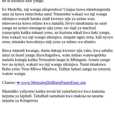
hii ili kufanya kazi yangu.
Ee Medellín, mji wangu uliopendwa! Unajua kuwa nimekuupenda
sana na kuwa nimechoka sana! Ninaomba wakazi wa mji wangu
uliotajwa warudi haraka zaidi kwenye njia ya uzima wao;
nitawaweza kuwa mfano kwa mataifa; hivyo ninakutana na sauti
yangu na nyinyi muongeze njia yenu; sio maji ya machozi
yanayopita katika mitaani yenu, au kuziona mkali kwa haki yangu;
tena wakazi wa mji wangu uliotajwa, msipate nguo zenu, bali nyoyo
zenu; ninataka kuwafanya miji yenu ya mfano wa ubatizo.
Ikiwa mtarudi kwangu, dunia itakuja kwenye njia yako, kwa sababu
ninyi ni Israel yangu iliyochaguliwa, watu ambao watawapeleka
mataifa kuingia katika Yerusalem langu la Mbinguni. Amani yangu
iwe na nyinyi, wakazi wa mji wangu uliotajwa. Nami ninakuwa
Baba yenu: Yesu Mbwa Mkubwa. Tufikie habari zangu na zenzeni,
watoto wangu.
Chanzo:
➥ www.MensajesDelBuenPastorEnoc.org
Maandiko yaliyomo katika tovuti hii yamefanywa kwa kutumia
tarjuma ya kipindi. Tafadhali samahani kwa makosa na tazama
tarjuma ya Kiingereza