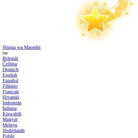
Shujaa wa Maombi
sw
Bokmål
Čeština
Deutsch
English
Español
Filipino
Français
Hrvatski
Indonesia
Italiana
Kiswahili
Magyar
Melayu
Nederlands
Polski