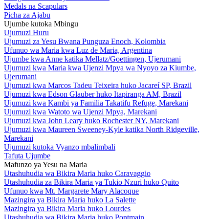
Medals na Scapulars
Picha za Ajabu
Ujumbe kutoka Mbingu
Ujumuzi Huru
Ujumuzi za Yesu Bwana Punguza Enoch, Kolombia
Ufunuo wa Maria kwa Luz de Maria, Argentina
Ujumbe kwa Anne katika Mellatz/Goettingen, Ujerumani
Ujumuzi kwa Maria kwa Ujenzi Mpya wa Nyoyo za Kiumbe,
Ujerumani
Ujumuzi kwa Marcos Tadeu Teixeira huko Jacareí SP, Brazil
Ujumuzi kwa Edson Glauber huko Itapiranga AM, Brazil
Ujumuzi kwa Kambi ya Familia Takatifu Refuge, Marekani
Ujumuzi kwa Watoto wa Ujenzi Mpya, Marekani
Ujumuzi kwa John Leary huko Rochester NY, Marekani
Ujumuzi kwa Maureen Sweeney-Kyle katika North Ridgeville,
Marekani
Ujumuzi kutoka Vyanzo mbalimbali
Tafuta Ujumbe
Mafunzo ya Yesu na Maria
Utashuhudia wa Bikira Maria huko Caravaggio
Utashuhudia za Bikira Maria ya Tukio Nzuri huko Quito
Ufunuo kwa Mt. Margarete Mary Alacoque
Mazingira ya Bikira Maria huko La Salette
Mazingira ya Bikira Maria huko Lourdes
Utashuhudia wa Bikira Maria huko Pontmain