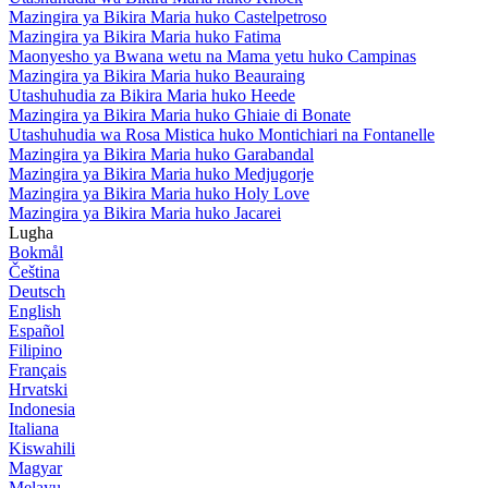
Mazingira ya Bikira Maria huko Castelpetroso
Mazingira ya Bikira Maria huko Fatima
Maonyesho ya Bwana wetu na Mama yetu huko Campinas
Mazingira ya Bikira Maria huko Beauraing
Utashuhudia za Bikira Maria huko Heede
Mazingira ya Bikira Maria huko Ghiaie di Bonate
Utashuhudia wa Rosa Mistica huko Montichiari na Fontanelle
Mazingira ya Bikira Maria huko Garabandal
Mazingira ya Bikira Maria huko Medjugorje
Mazingira ya Bikira Maria huko Holy Love
Mazingira ya Bikira Maria huko Jacarei
Lugha
Bokmål
Čeština
Deutsch
English
Español
Filipino
Français
Hrvatski
Indonesia
Italiana
Kiswahili
Magyar
Melayu