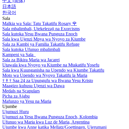
中文 (简体)
日本語
한국어
Sala
Malkia wa Sala: Tatu Takatifu Rosary
🌹
Sala mbalimbali, Utekelezaji na Exorcisms
Sala kutoka Yesu Bwana Punguza Enoch
Sala kwa Ujenzi Mpya wa Nyoyo za Kiumbe
Sala za Kambi ya Familia Takatifu Refuge
Sala kutoka Ufunuo mbalimbali
Kampeni ya Sala
Sala za Bikira Maria wa Jacarei
Utawala kwa Nyoyo ya Kiumbe na Mtakatifu Yosefu
Sala kwa Kuunganisha na Upendo wa Kiumbe Takatifu
Moto wa Upendo wa Nyoyo Takatifu la Maria
†
†
†
Saa 24 za Upungufu wa Bwana Yesu Kristo
Maagizo kuhusu Ujenzi wa Dawa
Medals na Scapulars
Picha za Ajabu
Mafunzo ya Yesu na Maria
Ujumbe
Ujumuzi Huru
Ujumuzi za Yesu Bwana Punguza Enoch, Kolombia
Ufunuo wa Maria kwa Luz de Maria, Argentina
Ujumbe kwa Anne katika Mellatz/Goettingen, Ujerumani