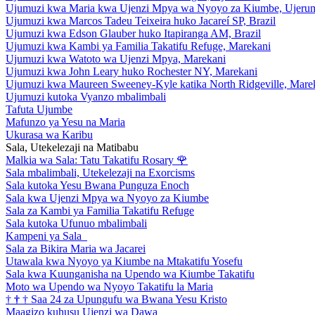
Ujumuzi kwa Maria kwa Ujenzi Mpya wa Nyoyo za Kiumbe, Ujeru
Ujumuzi kwa Marcos Tadeu Teixeira huko Jacareí SP, Brazil
Ujumuzi kwa Edson Glauber huko Itapiranga AM, Brazil
Ujumuzi kwa Kambi ya Familia Takatifu Refuge, Marekani
Ujumuzi kwa Watoto wa Ujenzi Mpya, Marekani
Ujumuzi kwa John Leary huko Rochester NY, Marekani
Ujumuzi kwa Maureen Sweeney-Kyle katika North Ridgeville, Mare
Ujumuzi kutoka Vyanzo mbalimbali
Tafuta Ujumbe
Mafunzo ya Yesu na Maria
Ukurasa wa Karibu
Sala, Utekelezaji na Matibabu
Malkia wa Sala: Tatu Takatifu Rosary
🌹
Sala mbalimbali, Utekelezaji na Exorcisms
Sala kutoka Yesu Bwana Punguza Enoch
Sala kwa Ujenzi Mpya wa Nyoyo za Kiumbe
Sala za Kambi ya Familia Takatifu Refuge
Sala kutoka Ufunuo mbalimbali
Kampeni ya Sala
Sala za Bikira Maria wa Jacarei
Utawala kwa Nyoyo ya Kiumbe na Mtakatifu Yosefu
Sala kwa Kuunganisha na Upendo wa Kiumbe Takatifu
Moto wa Upendo wa Nyoyo Takatifu la Maria
†
†
†
Saa 24 za Upungufu wa Bwana Yesu Kristo
Maagizo kuhusu Ujenzi wa Dawa