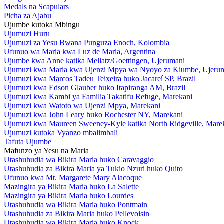
Medals na Scapulars
Picha za Ajabu
Ujumbe kutoka Mbingu
Ujumuzi Huru
Ujumuzi za Yesu Bwana Punguza Enoch, Kolombia
Ufunuo wa Maria kwa Luz de Maria, Argentina
Ujumbe kwa Anne katika Mellatz/Goettingen, Ujerumani
Ujumuzi kwa Maria kwa Ujenzi Mpya wa Nyoyo za Kiumbe, Ujeru
Ujumuzi kwa Marcos Tadeu Teixeira huko Jacareí SP, Brazil
Ujumuzi kwa Edson Glauber huko Itapiranga AM, Brazil
Ujumuzi kwa Kambi ya Familia Takatifu Refuge, Marekani
Ujumuzi kwa Watoto wa Ujenzi Mpya, Marekani
Ujumuzi kwa John Leary huko Rochester NY, Marekani
Ujumuzi kwa Maureen Sweeney-Kyle katika North Ridgeville, Mare
Ujumuzi kutoka Vyanzo mbalimbali
Tafuta Ujumbe
Mafunzo ya Yesu na Maria
Utashuhudia wa Bikira Maria huko Caravaggio
Utashuhudia za Bikira Maria ya Tukio Nzuri huko Quito
Ufunuo kwa Mt. Margarete Mary Alacoque
Mazingira ya Bikira Maria huko La Salette
Mazingira ya Bikira Maria huko Lourdes
Utashuhudia wa Bikira Maria huko Pontmain
Utashuhudia za Bikira Maria huko Pellevoisin
Utashuhudia wa Bikira Maria huko Knock