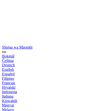
Shujaa wa Maombi
sw
Bokmål
Čeština
Deutsch
English
Español
Filipino
Français
Hrvatski
Indonesia
Italiana
Kiswahili
Magyar
Melayu