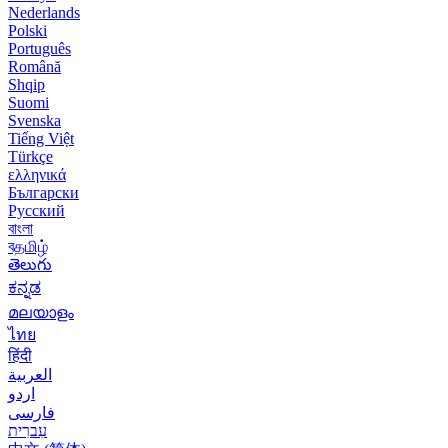
Nederlands
Polski
Português
Română
Shqip
Suomi
Svenska
Tiếng Việt
Türkçe
ελληνικά
Български
Русский
বাংলা
বதமிழ்
తెలుగు
ಕನ್ನಡ
മലയാളം
ไทย
हिंदी
العربية
اردو
فارسی
עִברִית