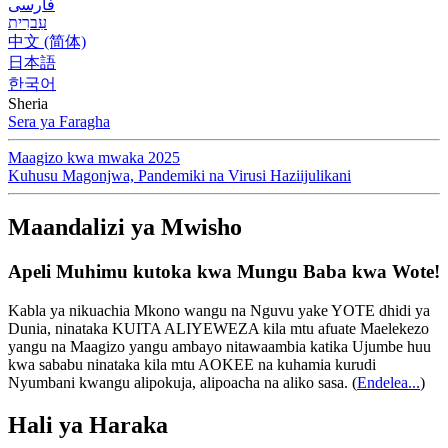
فارسی
עִברִית
中文 (简体)
日本語
한국어
Sheria
Sera ya Faragha
Maagizo kwa mwaka 2025
Kuhusu Magonjwa, Pandemiki na Virusi Haziijulikani
Maandalizi ya Mwisho
Apeli Muhimu kutoka kwa Mungu Baba kwa Wote!
Kabla ya nikuachia Mkono wangu na Nguvu yake YOTE dhidi ya
Dunia, ninataka KUITA ALIYEWEZA kila mtu afuate Maelekezo
yangu na Maagizo yangu ambayo nitawaambia katika Ujumbe huu
kwa sababu ninataka kila mtu AOKEE na kuhamia kurudi
Nyumbani kwangu alipokuja, alipoacha na aliko sasa.
(
Endelea...
)
Hali ya Haraka