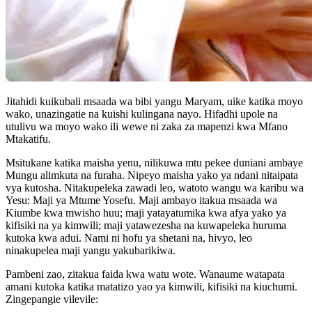
Jitahidi kuikubali msaada wa bibi yangu Maryam, uike katika moyo
wako, unazingatie na kuishi kulingana nayo. Hifadhi upole na
utulivu wa moyo wako ili wewe ni zaka za mapenzi kwa Mfano
Mtakatifu.
Msitukane katika maisha yenu, nilikuwa mtu pekee duniani ambaye
Mungu alimkuta na furaha. Nipeyo maisha yako ya ndani nitaipata
vya kutosha. Nitakupeleka zawadi leo, watoto wangu wa karibu wa
Yesu: Maji ya Mtume Yosefu. Maji ambayo itakua msaada wa
Kiumbe kwa mwisho huu; maji yatayatumika kwa afya yako ya
kifisiki na ya kimwili; maji yatawezesha na kuwapeleka huruma
kutoka kwa adui. Nami ni hofu ya shetani na, hivyo, leo
ninakupelea maji yangu yakubarikiwa.
Pambeni zao, zitakua faida kwa watu wote. Wanaume watapata
amani kutoka katika matatizo yao ya kimwili, kifisiki na kiuchumi.
Zingepangie vilevile: