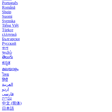
Português
Română
Shqip
Suomi
Svenska
Tiếng Việt
Türkçe
ελληνικά
Български
Русский
বাংলা
বதமிழ்
తెలుగు
ಕನ್ನಡ
മലയാളം
ไทย
हिंदी
العربية
اردو
فارسی
עִברִית
中文 (简体)
日本語