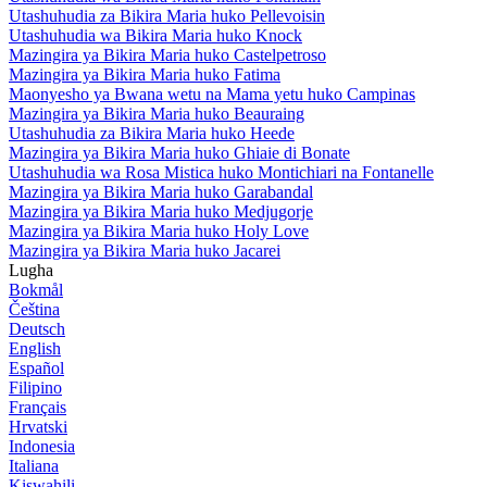
Utashuhudia za Bikira Maria huko Pellevoisin
Utashuhudia wa Bikira Maria huko Knock
Mazingira ya Bikira Maria huko Castelpetroso
Mazingira ya Bikira Maria huko Fatima
Maonyesho ya Bwana wetu na Mama yetu huko Campinas
Mazingira ya Bikira Maria huko Beauraing
Utashuhudia za Bikira Maria huko Heede
Mazingira ya Bikira Maria huko Ghiaie di Bonate
Utashuhudia wa Rosa Mistica huko Montichiari na Fontanelle
Mazingira ya Bikira Maria huko Garabandal
Mazingira ya Bikira Maria huko Medjugorje
Mazingira ya Bikira Maria huko Holy Love
Mazingira ya Bikira Maria huko Jacarei
Lugha
Bokmål
Čeština
Deutsch
English
Español
Filipino
Français
Hrvatski
Indonesia
Italiana
Kiswahili