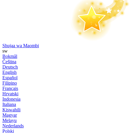
Shujaa wa Maombi
sw
Bokmål
Čeština
Deutsch
English
Español
Filipino
Français
Hrvatski
Indonesia
Italiana
Kiswahili
Magyar
Melayu
Nederlands
Polski