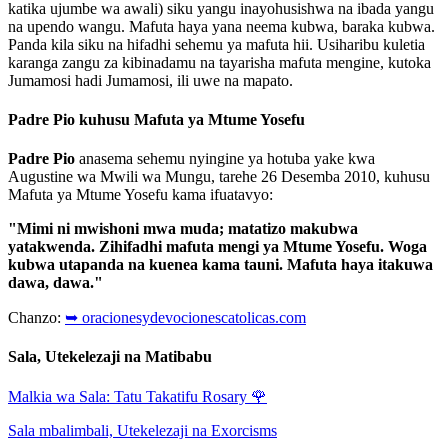
katika ujumbe wa awali) siku yangu inayohusishwa na ibada yangu
na upendo wangu. Mafuta haya yana neema kubwa, baraka kubwa.
Panda kila siku na hifadhi sehemu ya mafuta hii. Usiharibu kuletia
karanga zangu za kibinadamu na tayarisha mafuta mengine, kutoka
Jumamosi hadi Jumamosi, ili uwe na mapato.
Padre Pio kuhusu Mafuta ya Mtume Yosefu
Padre Pio
anasema sehemu nyingine ya hotuba yake kwa
Augustine wa Mwili wa Mungu, tarehe 26 Desemba 2010, kuhusu
Mafuta ya Mtume Yosefu kama ifuatavyo:
"Mimi ni mwishoni mwa muda; matatizo makubwa
yatakwenda. Zihifadhi mafuta mengi ya Mtume Yosefu. Woga
kubwa utapanda na kuenea kama tauni. Mafuta haya itakuwa
dawa, dawa."
Chanzo:
➥ oracionesydevocionescatolicas.com
Sala, Utekelezaji na Matibabu
Malkia wa Sala: Tatu Takatifu Rosary
🌹
Sala mbalimbali, Utekelezaji na Exorcisms