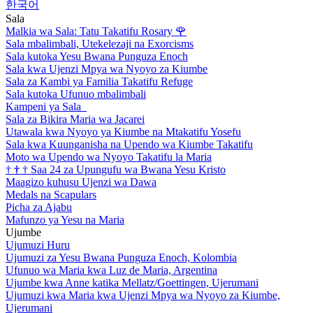
한국어
Sala
Malkia wa Sala: Tatu Takatifu Rosary
🌹
Sala mbalimbali, Utekelezaji na Exorcisms
Sala kutoka Yesu Bwana Punguza Enoch
Sala kwa Ujenzi Mpya wa Nyoyo za Kiumbe
Sala za Kambi ya Familia Takatifu Refuge
Sala kutoka Ufunuo mbalimbali
Kampeni ya Sala
Sala za Bikira Maria wa Jacarei
Utawala kwa Nyoyo ya Kiumbe na Mtakatifu Yosefu
Sala kwa Kuunganisha na Upendo wa Kiumbe Takatifu
Moto wa Upendo wa Nyoyo Takatifu la Maria
†
†
†
Saa 24 za Upungufu wa Bwana Yesu Kristo
Maagizo kuhusu Ujenzi wa Dawa
Medals na Scapulars
Picha za Ajabu
Mafunzo ya Yesu na Maria
Ujumbe
Ujumuzi Huru
Ujumuzi za Yesu Bwana Punguza Enoch, Kolombia
Ufunuo wa Maria kwa Luz de Maria, Argentina
Ujumbe kwa Anne katika Mellatz/Goettingen, Ujerumani
Ujumuzi kwa Maria kwa Ujenzi Mpya wa Nyoyo za Kiumbe,
Ujerumani