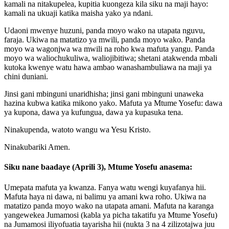
kamali na nitakupelea, kupitia kuongeza kila siku na maji hayo:
kamali na ukuaji katika maisha yako ya ndani.
Udaoni mwenye huzuni, panda moyo wako na utapata nguvu,
faraja. Ukiwa na matatizo ya mwili, panda moyo wako. Panda
moyo wa wagonjwa wa mwili na roho kwa mafuta yangu. Panda
moyo wa waliochukuliwa, waliojibitiwa; shetani atakwenda mbali
kutoka kwenye watu hawa ambao wanashambuliawa na maji ya
chini duniani.
Jinsi gani mbinguni unaridhisha; jinsi gani mbinguni unaweka
hazina kubwa katika mikono yako. Mafuta ya Mtume Yosefu: dawa
ya kupona, dawa ya kufungua, dawa ya kupasuka tena.
Ninakupenda, watoto wangu wa Yesu Kristo.
Ninakubariki Amen.
Siku nane baadaye (Aprili 3), Mtume Yosefu anasema:
Umepata mafuta ya kwanza. Fanya watu wengi kuyafanya hii.
Mafuta haya ni dawa, ni balimu ya amani kwa roho. Ukiwa na
matatizo panda moyo wako na utapata amani. Mafuta na karanga
yangewekea Jumamosi (kabla ya picha takatifu ya Mtume Yosefu)
na Jumamosi iliyofuatia tayarisha hii (nukta 3 na 4 zilizotajwa juu