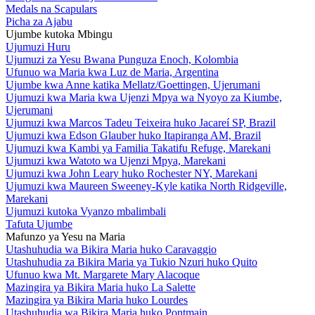
Medals na Scapulars
Picha za Ajabu
Ujumbe kutoka Mbingu
Ujumuzi Huru
Ujumuzi za Yesu Bwana Punguza Enoch, Kolombia
Ufunuo wa Maria kwa Luz de Maria, Argentina
Ujumbe kwa Anne katika Mellatz/Goettingen, Ujerumani
Ujumuzi kwa Maria kwa Ujenzi Mpya wa Nyoyo za Kiumbe,
Ujerumani
Ujumuzi kwa Marcos Tadeu Teixeira huko Jacareí SP, Brazil
Ujumuzi kwa Edson Glauber huko Itapiranga AM, Brazil
Ujumuzi kwa Kambi ya Familia Takatifu Refuge, Marekani
Ujumuzi kwa Watoto wa Ujenzi Mpya, Marekani
Ujumuzi kwa John Leary huko Rochester NY, Marekani
Ujumuzi kwa Maureen Sweeney-Kyle katika North Ridgeville,
Marekani
Ujumuzi kutoka Vyanzo mbalimbali
Tafuta Ujumbe
Mafunzo ya Yesu na Maria
Utashuhudia wa Bikira Maria huko Caravaggio
Utashuhudia za Bikira Maria ya Tukio Nzuri huko Quito
Ufunuo kwa Mt. Margarete Mary Alacoque
Mazingira ya Bikira Maria huko La Salette
Mazingira ya Bikira Maria huko Lourdes
Utashuhudia wa Bikira Maria huko Pontmain