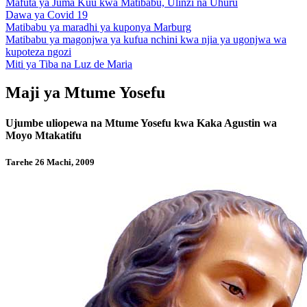
Mafuta ya Juma Kuu kwa Matibabu, Ulinzi na Uhuru
Dawa ya Covid 19
Matibabu ya maradhi ya kuponya Marburg
Matibabu ya magonjwa ya kufua nchini kwa njia ya ugonjwa wa
kupoteza ngozi
Miti ya Tiba na Luz de Maria
Maji ya Mtume Yosefu
Ujumbe uliopewa na Mtume Yosefu kwa Kaka Agustin wa
Moyo Mtakatifu
Tarehe 26 Machi, 2009