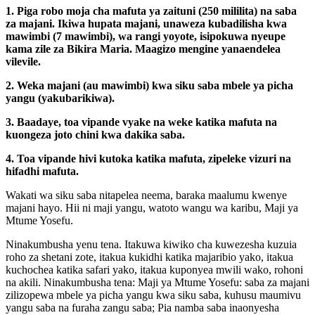
1. Piga robo moja cha mafuta ya zaituni (250 mililita) na saba
za majani. Ikiwa hupata majani, unaweza kubadilisha kwa
mawimbi (7 mawimbi), wa rangi yoyote, isipokuwa nyeupe
kama zile za Bikira Maria. Maagizo mengine yanaendelea
vilevile.
2. Weka majani (au mawimbi) kwa siku saba mbele ya picha
yangu (yakubarikiwa).
3. Baadaye, toa vipande vyake na weke katika mafuta na
kuongeza joto chini kwa dakika saba.
4. Toa vipande hivi kutoka katika mafuta, zipeleke vizuri na
hifadhi mafuta.
Wakati wa siku saba nitapelea neema, baraka maalumu kwenye
majani hayo. Hii ni maji yangu, watoto wangu wa karibu, Maji ya
Mtume Yosefu.
Ninakumbusha yenu tena. Itakuwa kiwiko cha kuwezesha kuzuia
roho za shetani zote, itakua kukidhi katika majaribio yako, itakua
kuchochea katika safari yako, itakua kuponyea mwili wako, rohoni
na akili. Ninakumbusha tena: Maji ya Mtume Yosefu: saba za majani
zilizopewa mbele ya picha yangu kwa siku saba, kuhusu maumivu
yangu saba na furaha zangu saba; Pia namba saba inaonyesha