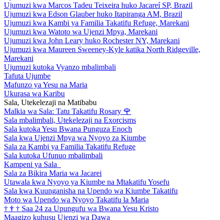
Ujumuzi kwa Marcos Tadeu Teixeira huko Jacareí SP, Brazil
Ujumuzi kwa Edson Glauber huko Itapiranga AM, Brazil
Ujumuzi kwa Kambi ya Familia Takatifu Refuge, Marekani
Ujumuzi kwa Watoto wa Ujenzi Mpya, Marekani
Ujumuzi kwa John Leary huko Rochester NY, Marekani
Ujumuzi kwa Maureen Sweeney-Kyle katika North Ridgeville,
Marekani
Ujumuzi kutoka Vyanzo mbalimbali
Tafuta Ujumbe
Mafunzo ya Yesu na Maria
Ukurasa wa Karibu
Sala, Utekelezaji na Matibabu
Malkia wa Sala: Tatu Takatifu Rosary
🌹
Sala mbalimbali, Utekelezaji na Exorcisms
Sala kutoka Yesu Bwana Punguza Enoch
Sala kwa Ujenzi Mpya wa Nyoyo za Kiumbe
Sala za Kambi ya Familia Takatifu Refuge
Sala kutoka Ufunuo mbalimbali
Kampeni ya Sala
Sala za Bikira Maria wa Jacarei
Utawala kwa Nyoyo ya Kiumbe na Mtakatifu Yosefu
Sala kwa Kuunganisha na Upendo wa Kiumbe Takatifu
Moto wa Upendo wa Nyoyo Takatifu la Maria
†
†
†
Saa 24 za Upungufu wa Bwana Yesu Kristo
Maagizo kuhusu Ujenzi wa Dawa