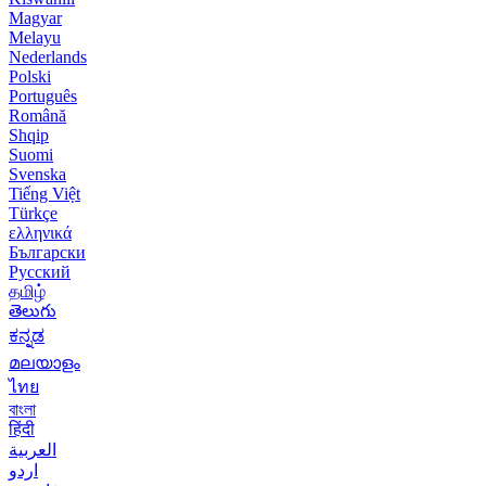
Magyar
Melayu
Nederlands
Polski
Português
Română
Shqip
Suomi
Svenska
Tiếng Việt
Türkçe
ελληνικά
Български
Русский
தமிழ்
తెలుగు
ಕನ್ನಡ
മലയാളം
ไทย
বাংলা
हिंदी
العربية
اردو