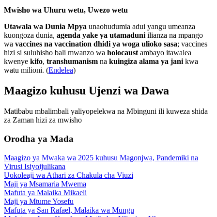
Mwisho wa Uhuru wetu, Uwezo wetu
Utawala wa Dunia Mpya
unaohudumia adui yangu umeanza
kuongoza dunia,
agenda yake ya utamaduni
ilianza na mpango
wa
vaccines na vaccination dhidi ya woga ulioko sasa
; vaccines
hizi si suluhisho bali mwanzo wa
holocaust
ambayo itawalea
kwenye
kifo
,
transhumanism
na
kuingiza alama ya jani
kwa
watu milioni. (
Endelea
)
Maagizo kuhusu Ujenzi wa Dawa
Matibabu mbalimbali yaliyopelekwa na Mbinguni ili kuweza shida
za Zaman hizi za mwisho
Orodha ya Mada
Maagizo ya Mwaka wa 2025 kuhusu Magonjwa, Pandemiki na
Virusi Isiyoijulikana
Uokoleaji wa Athari za Chakula cha Viuzi
Maji ya Msamaria Mwema
Mafuta ya Malaika Mikaeli
Maji ya Mtume Yosefu
Mafuta ya San Rafael, Malaika wa Mungu