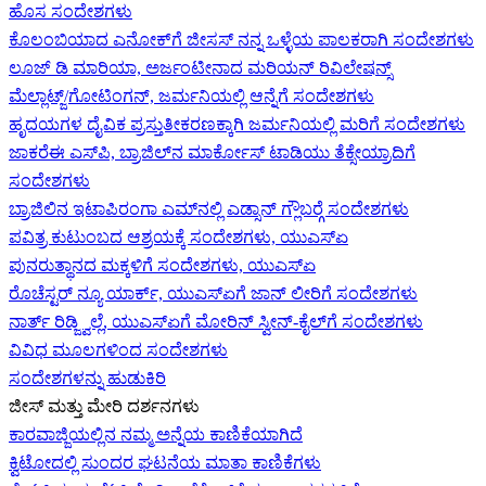
ಹೊಸ ಸಂದೇಶಗಳು
ಕೊಲಂಬಿಯಾದ ಎನೋಕ್‍ಗೆ ಜೀಸಸ್ ನನ್ನ ಒಳ್ಳೆಯ ಪಾಲಕರಾಗಿ ಸಂದೇಶಗಳು
ಲೂಜ್ ಡಿ ಮಾರಿಯಾ, ಅರ್ಜಂಟೀನಾದ ಮರಿಯನ್ ರಿವಿಲೇಷನ್ಸ್
ಮೆಲ್ಲಾಟ್ಜ್/ಗೋಟಿಂಗನ್, ಜರ್ಮನಿಯಲ್ಲಿ ಆನ್ನೆಗೆ ಸಂದೇಶಗಳು
ಹೃದಯಗಳ ದೈವಿಕ ಪ್ರಸ್ತುತೀಕರಣಕ್ಕಾಗಿ ಜರ್ಮನಿಯಲ್ಲಿ ಮರಿಗೆ ಸಂದೇಶಗಳು
ಜಾಕರೆಈ ಎಸ್‌ಪಿ, ಬ್ರಾಜಿಲ್‌ನ ಮಾರ್ಕೋಸ್ ಟಾಡಿಯು ತೆಕ್ಸೇಯ್ರಾದಿಗೆ
ಸಂದೇಶಗಳು
ಬ್ರಾಜಿಲಿನ ಇಟಾಪಿರಂಗಾ ಎಮ್‌ನಲ್ಲಿ ಎಡ್ಸಾನ್ ಗ್ಲೌಬರ್‍ಗೆ ಸಂದೇಶಗಳು
ಪವಿತ್ರ ಕುಟುಂಬದ ಆಶ್ರಯಕ್ಕೆ ಸಂದೇಶಗಳು, ಯುಎಸ್‌ಏ
ಪುನರುತ್ಥಾನದ ಮಕ್ಕಳಿಗೆ ಸಂದೇಶಗಳು, ಯುಎಸ್‌ಏ
ರೊಚೆಸ್ಟರ್ ನ್ಯೂ ಯಾರ್ಕ್, ಯುಎಸ್‌ಏ‍ಗೆ ಜಾನ್ ಲೀರಿ‍ಗೆ ಸಂದೇಶಗಳು
ನಾರ್ತ್ ರಿಡ್ಜ್ವಿಲ್ಲೆ, ಯುಎಸ್‌ಏ‍ಗೆ ಮೋರಿನ್ ಸ್ವೀನ್-ಕೈಲ್‍ಗೆ ಸಂದೇಶಗಳು
ವಿವಿಧ ಮೂಲಗಳಿಂದ ಸಂದೇಶಗಳು
ಸಂದೇಶಗಳನ್ನು ಹುಡುಕಿರಿ
ಜೀಸ್‌ ಮತ್ತು ಮೇರಿ ದರ್ಶನಗಳು
ಕಾರವಾಜ್ಜಿಯಲ್ಲಿನ ನಮ್ಮ ಅನ್ನೆಯ ಕಾಣಿಕೆಯಾಗಿದೆ
ಕ್ವಿಟೋದಲ್ಲಿ ಸುಂದರ ಘಟನೆಯ ಮಾತಾ ಕಾಣಿಕೆಗಳು