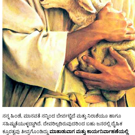
ನನ್ನ ಹಿಂಡೆ, ಮಾನವತೆ ನನ್ನಿಂದ ಬೇರ್ಪಟ್ಟಿದೆ ಮತ್ತು ನಿರಾಶೆಯೂ ಹಾಗೂ
ಸಹಿಷ್ಣುತೆಯುಳ್ಳದ್ದಾಗಿದೆ. ದೇವರಿಲ್ಲದಿರುವುದರಿಂದ ಬಹು ಜನರಲ್ಲಿ ದೈಹಿಕ
ಕ್ರೂರತ್ವವು ತೀವ್ರಗೊಂಡಿದ್ದು
ಮಾತಾಡುವಾಗ ಮತ್ತು ಕಾರ್ಯನಿರ್ವಾಹಣೆಯಲ್ಲಿ