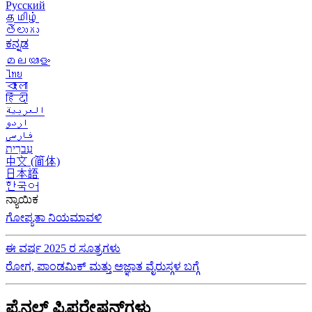
Русский
தமிழ்
తెలుగు
ಕನ್ನಡ
മലയാളം
ไทย
বাংলা
हिंदी
العربية
اردو
فارسی
עִברִית
中文 (简体)
日本語
한국어
ನ್ಯಾಯಿಕ
ಗೋಪ್ಯತಾ ನಿಯಮಾವಳಿ
ಈ ವರ್ಷ 2025 ರ ಸೂತ್ರಗಳು
ರೋಗ, ಪಾಂಡಮಿಕ್ ಮತ್ತು ಅಜ್ಞಾತ ವೈರುಸ್ಗಳ ಬಗ್ಗೆ
ಫೈನಲ್ ಪ್ರಿಪರೇಷನ್‌ಗಳು