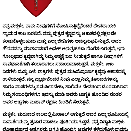
ನನ್ನ ಮಕ್ಕಳೇ, ನಾನು ನೀವುಗಳಿಗೆ ಘೋಷಿಸುತ್ತಿದ್ದೆನೆಂದರೆ ದೇವದಾಯಕಿ
ನ್ಯಾಯದ ಕಾಲ ಬರಲಿದೆ. ನಮ್ಮ ಪುತ್ರನ ಕೃಷ್ಟವನ್ನು ಆಕಾಶದಲ್ಲಿ ತಕ್ಷಣವೇ
ಕಂಡುಕೊಳ್ಳಬಹುದು ಮತ್ತು ಎಲ್ಲಾ ಜೀವಿಗಳು ಅದನ್ನನುಭವಿಸುತ್ತದೆ, ಅದರ
ಗೌರವವನ್ನು ಮಾಡುವವರಿಗೆ ಅನೇಕ ಅನುಗ್ರಹಗಳು ದೊರೆತುಬರುತ್ತವೆ, ಇದು
ಗೋಲ್ಗಥಾದ ಕೃಷ್ಠವಾಗಿದ್ದು ನಿಮ್ಮ ಆತ್ಮಕ್ಕೆ ಬಲ ನೀಡುತ್ತದೆ ಹಾಗೂ ನೀವುಗಳಿಗೆ
ಸಾವಧಾನತೆಗಾಗಿ ತಯಾರಾಗಲು ಸಹಾಯಮಾಡುತ್ತದೆ. ಮಕ್ಕಳೇ, ಏಳು
ದಿನಗಳು ಮತ್ತು ಏಳು ರಾತ್ರಿಗಳು ಪುತ್ರನ ಮಹಿಮೆಪೂರ್ಣ ಕೃಷ್ಠವು ಆಕಾಶದಲ್ಲಿ
ಉಳಿಯುತ್ತದೆ, ನನ್ನ ಪ್ರಾರ್ಥನೆಂದರೆ ನೀವು ಎಲ್ಲಾ ನಿಮ್ಮ ತೊಂದರೆಗಳನ್ನು
ಹಾಗೂ ಪಾಪಗಳನ್ನು ಸಮರ್ಪಿಸಬೇಕು, ಹಾಗೆಯೇ ದೇವರಿಂದ ದೂರವಾಗಿರುವ
ನಿಮ್ಮ ಸಂಬಂಧಿಗಳಿಗೂ ಇದನ್ನು ಮಾಡಿ ಅವರು ಜಾಗೃತಿ ಹೊಂದಿದ ನಂತರ
ಅವರ ಆತ್ಮಗಳು ಮಹಾನ್ ರಕ್ಷಕನ ಹಿಂಡಿಗೆ ಸೇರುತ್ತವೆ.
ಮಕ್ಕಳೇ, ಚುರುಕಾದ ಕಾಲದಲ್ಲಿ ಮಿರಾಕಲ್ ಆಗುತ್ತದೆ ಆದರೆ ಎಲ್ಲಾ ಭೂಮಿಯಲ್ಲಿ
ಸುವಾರ್ತೆಯನ್ನು ಪ್ರಚಾರ ಮಾಡಲು ಪೂರ್ತಿಯಾಗುತ್ತದೆ. ನನ್ನ ವಿಶ್ವಾಸಿ ಮಕ್ಕಳು
ಲೋಹವರ್ಣದ ಆತ್ಮಗಳನ್ನು ಜಗೃತಿ ಹೊಂದಿಸಿ ಅವುಗಳ ಕಳೆದುಕೊಳ್ಳುವುದನ್ನು