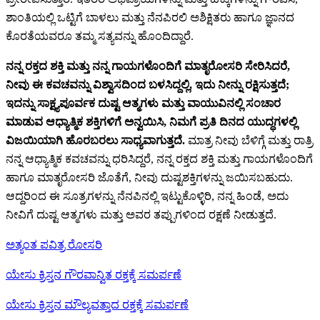
ಶಾಂತಿಯಲ್ಲಿ ಒಟ್ಟಿಗೆ ಬಾಳಲು ಮತ್ತು ನೆನಪಿರಲಿ ಅಶಿಕ್ಷಿತರು ಹಾಗೂ ಜ್ಞಾನದ
ಕೊರತೆಯವರೂ ತಮ್ಮ ಸತ್ಯವನ್ನು ಹೊಂದಿದ್ದಾರೆ.
ನನ್ನ ರಕ್ತದ ಶಕ್ತಿ ಮತ್ತು ನನ್ನ ಗಾಯಗಳೊಂದಿಗೆ ಮಾತೃರೋಸರಿ ಸೇರಿಸಿದರೆ,
ನೀವು ಈ ಕವಚವನ್ನು ವಿಶ್ವಾಸದಿಂದ ಬಳಸಿದ್ದಲ್ಲಿ, ಇದು ನೀನ್ನು ರಕ್ಷಿಸುತ್ತದೆ;
ಇದನ್ನು ಸಾಕ್ಷ್ಯಪೂರ್ವಕ ದುಷ್ಟ ಆತ್ಮಗಳು ಮತ್ತು ವಾಯುವಿನಲ್ಲಿ ಸಂಚಾರ
ಮಾಡುವ ಆಧ್ಯಾತ್ಮಿಕ ಶಕ್ತಿಗಳಿಗೆ ಅನ್ವಯಿಸಿ, ನಿಮಗೆ ಪ್ರತಿ ದಿನದ ಯುದ್ಧಗಳಲ್ಲಿ
ವಿಜಯಿಯಾಗಿ ಹೊರಬರಲು ಸಾಧ್ಯವಾಗುತ್ತದೆ.
ಮಾತ್ರ ನೀವು ಬೆಳಿಗ್ಗೆ ಮತ್ತು ರಾತ್ರಿ
ನನ್ನ ಆಧ್ಯಾತ್ಮಿಕ ಕವಚವನ್ನು ಧರಿಸಿದ್ದರೆ, ನನ್ನ ರಕ್ತದ ಶಕ್ತಿ ಮತ್ತು ಗಾಯಗಳೊಂದಿಗೆ
ಹಾಗೂ ಮಾತೃರೋಸರಿ ಜೊತೆಗೆ, ನೀವು ದುಷ್ಟಶಕ್ತಿಗಳನ್ನು ಜಯಿಸಬಹುದು.
ಆದ್ದರಿಂದ ಈ ಸೂತ್ರಗಳನ್ನು ನೆನಪಿನಲ್ಲಿ ಇಟ್ಟುಕೊಳ್ಳಿರಿ, ನನ್ನ ಹಿಂಡೆ, ಅದು
ನೀವಿಗೆ ದುಷ್ಟ ಆತ್ಮಗಳು ಮತ್ತು ಅವರ ತಪ್ಪುಗಳಿಂದ ರಕ್ಷಣೆ ನೀಡುತ್ತದೆ.
ಅತ್ಯಂತ ಪವಿತ್ರ ರೋಸರಿ
ಯೇಸು ಕ್ರಿಸ್ತನ ಗೌರವಾನ್ವಿತ ರಕ್ತಕ್ಕೆ ಸಮರ್ಪಣೆ
ಯೇಸು ಕ್ರಿಸ್ತನ ಮೌಲ್ಯವತ್ತಾದ ರಕ್ತಕ್ಕೆ ಸಮರ್ಪಣೆ