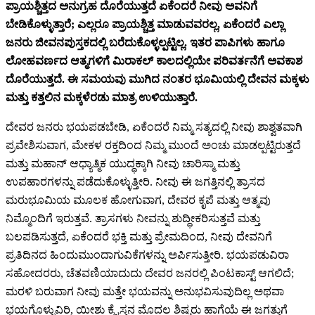
ಪ್ರಾಯಶ್ಚಿತ್ತದ ಅನುಗ್ರಹ ದೊರೆಯುತ್ತದೆ ಏಕೆಂದರೆ ನೀವು ಅವನಿಗೆ
ಬೇಡಿಕೊಳ್ಳುತ್ತಾರೆ; ಎಲ್ಲರೂ ಪ್ರಾಯಶ್ಚಿತ್ತ ಮಾಡುವವರಲ್ಲ, ಏಕೆಂದರೆ ಎಲ್ಲಾ
ಜನರು ಜೀವನಪುಸ್ತಕದಲ್ಲಿ ಬರೆದುಕೊಳ್ಳಲ್ಪಟ್ಟಿಲ್ಲ. ಇತರ ಪಾಪಿಗಳು ಹಾಗೂ
ಲೋಹವರ್ಣದ ಆತ್ಮಗಳಿಗೆ ಮಿರಾಕಲ್ ಕಾಲದಲ್ಲಿಯೇ ಪರಿವರ್ತನೆಗೆ ಅವಕಾಶ
ದೊರೆಯುತ್ತದೆ. ಈ ಸಮಯವು ಮುಗಿದ ನಂತರ ಭೂಮಿಯಲ್ಲಿ ದೇವನ ಮಕ್ಕಳು
ಮತ್ತು ಕತ್ತಲಿನ ಮಕ್ಕಳೆರಡು ಮಾತ್ರ ಉಳಿಯುತ್ತಾರೆ.
ದೇವರ ಜನರು ಭಯಪಡಬೇಡಿ, ಏಕೆಂದರೆ ನಿಮ್ಮ ಸತ್ಯದಲ್ಲಿ ನೀವು ಶಾಶ್ವತವಾಗಿ
ಪ್ರವೇಶಿಸುವಾಗ, ಮೇಕಳ ರಕ್ತದಿಂದ ನಿಮ್ಮ ಮುಂದೆ ಅಂಚು ಮಾಡಲ್ಪಟ್ಟಿರುತ್ತದೆ
ಮತ್ತು ಮಹಾನ್ ಆಧ್ಯಾತ್ಮಿಕ ಯುದ್ಧಕ್ಕಾಗಿ ನೀವು ಚಾರಿಸ್ಮಾ ಮತ್ತು
ಉಪಹಾರಗಳನ್ನು ಪಡೆದುಕೊಳ್ಳುತ್ತೀರಿ. ನೀವು ಈ ಜಗತ್ತಿನಲ್ಲಿ ತ್ರಾಸದ
ಮರುಭೂಮಿಯ ಮೂಲಕ ಹೋಗುವಾಗ, ದೇವರ ಕೃಪೆ ಮತ್ತು ಆತ್ಮವು
ನಿಮ್ಮೊಂದಿಗೆ ಇರುತ್ತವೆ. ತ್ರಾಸಗಳು ನೀವನ್ನು ಶುದ್ಧೀಕರಿಸುತ್ತವೆ ಮತ್ತು
ಬಲಪಡಿಸುತ್ತದೆ, ಏಕೆಂದರೆ ಭಕ್ತಿ ಮತ್ತು ಪ್ರೇಮದಿಂದ, ನೀವು ದೇವನಿಗೆ
ಪ್ರತಿದಿನದ ಹಿಂದುಮುಂದಾಗುವಿಕೆಗಳನ್ನು ಅರ್ಪಿಸುತ್ತೀರಿ. ಭಯಪಡುವಿರಾ
ಸಹೋದರರು, ಚೆತವಣಿಯಾದುದು ದೇವರ ಜನರಲ್ಲಿ ಪಿಂಟಕಾಸ್ಟ್ ಆಗಲಿದೆ;
ಮರಳಿ ಬರುವಾಗ ನೀವು ಮತ್ತೇ ಭಯವನ್ನು ಅನುಭವಿಸುವುದಿಲ್ಲ ಅಥವಾ
ಭಯಗೊಳ್ಳುವಿರಿ, ಯೀಶು ಕ್ರೈಸ್ತನ ಮೊದಲ ಶಿಷ್ಯರು ಹಾಗೆಯೆ ಈ ಜಗತ್ತುಗೆ