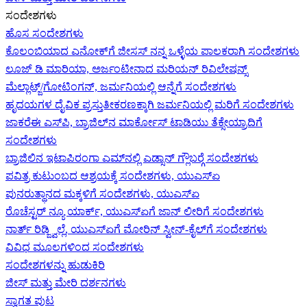
ಸಂದೇಶಗಳು
ಹೊಸ ಸಂದೇಶಗಳು
ಕೊಲಂಬಿಯಾದ ಎನೋಕ್‍ಗೆ ಜೀಸಸ್ ನನ್ನ ಒಳ್ಳೆಯ ಪಾಲಕರಾಗಿ ಸಂದೇಶಗಳು
ಲೂಜ್ ಡಿ ಮಾರಿಯಾ, ಅರ್ಜಂಟೀನಾದ ಮರಿಯನ್ ರಿವಿಲೇಷನ್ಸ್
ಮೆಲ್ಲಾಟ್ಜ್/ಗೋಟಿಂಗನ್, ಜರ್ಮನಿಯಲ್ಲಿ ಆನ್ನೆಗೆ ಸಂದೇಶಗಳು
ಹೃದಯಗಳ ದೈವಿಕ ಪ್ರಸ್ತುತೀಕರಣಕ್ಕಾಗಿ ಜರ್ಮನಿಯಲ್ಲಿ ಮರಿಗೆ ಸಂದೇಶಗಳು
ಜಾಕರೆಈ ಎಸ್‌ಪಿ, ಬ್ರಾಜಿಲ್‌ನ ಮಾರ್ಕೋಸ್ ಟಾಡಿಯು ತೆಕ್ಸೇಯ್ರಾದಿಗೆ
ಸಂದೇಶಗಳು
ಬ್ರಾಜಿಲಿನ ಇಟಾಪಿರಂಗಾ ಎಮ್‌ನಲ್ಲಿ ಎಡ್ಸಾನ್ ಗ್ಲೌಬರ್‍ಗೆ ಸಂದೇಶಗಳು
ಪವಿತ್ರ ಕುಟುಂಬದ ಆಶ್ರಯಕ್ಕೆ ಸಂದೇಶಗಳು, ಯುಎಸ್‌ಏ
ಪುನರುತ್ಥಾನದ ಮಕ್ಕಳಿಗೆ ಸಂದೇಶಗಳು, ಯುಎಸ್‌ಏ
ರೊಚೆಸ್ಟರ್ ನ್ಯೂ ಯಾರ್ಕ್, ಯುಎಸ್‌ಏ‍ಗೆ ಜಾನ್ ಲೀರಿ‍ಗೆ ಸಂದೇಶಗಳು
ನಾರ್ತ್ ರಿಡ್ಜ್ವಿಲ್ಲೆ, ಯುಎಸ್‌ಏ‍ಗೆ ಮೋರಿನ್ ಸ್ವೀನ್-ಕೈಲ್‍ಗೆ ಸಂದೇಶಗಳು
ವಿವಿಧ ಮೂಲಗಳಿಂದ ಸಂದೇಶಗಳು
ಸಂದೇಶಗಳನ್ನು ಹುಡುಕಿರಿ
ಜೀಸ್‌ ಮತ್ತು ಮೇರಿ ದರ್ಶನಗಳು
ಸ್ವಾಗತ ಪುಟ