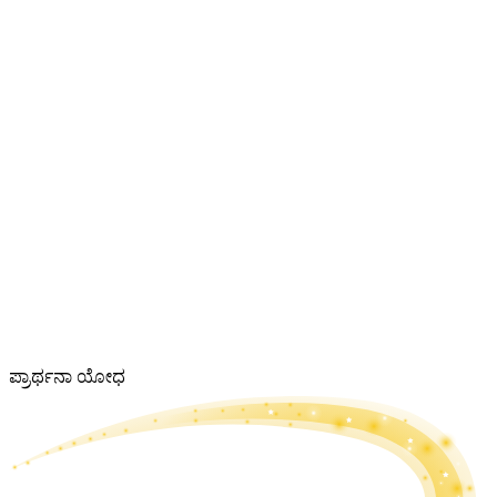
ಪ್ರಾರ್ಥನಾ ಯೋಧ