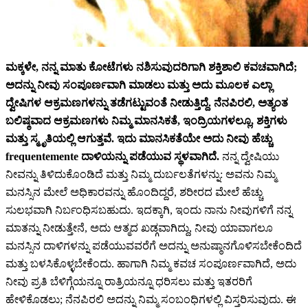
ಮಕ್ಕಳೇ, ನನ್ನ ಮಾತು ಕೋಟೆಗಳು ನಶಿಸುವುದರಿಗಾಗಿ ಶಕ್ತಿಶಾಲಿ ಕವಚವಾಗಿದೆ;
ಅದನ್ನು ನೀವು ಸಂಪೂರ್ಣವಾಗಿ ಮಾಡಲು ಮತ್ತು ಅದು ಮೂಲಕ ಎಲ್ಲಾ
ದ್ವೇಷಿಗಳ ಆಕ್ರಮಣಗಳನ್ನು ತಡೆಗಟ್ಟುವಂತೆ ನೀಡುತ್ತಿದ್ದೆ. ನೆನಪಿರಲಿ, ಅತ್ಯಂತ
ಬಲಿಷ್ಠವಾದ ಆಕ್ರಮಣಗಳು ನಿಮ್ಮ ಮಾನಸಿಕತೆ, ಇಂದ್ರಿಯಗಳಲ್ಲೂ, ಶಕ್ತಿಗಳು
ಮತ್ತು ಸ್ಮೃತಿಯಲ್ಲಿ ಆಗುತ್ತವೆ. ಇದು ಮಾನಸಿಕತೆಯೇ ಅದು ನೀವು ಹೆಚ್ಚು
frequentemente ದಾಳಿಯನ್ನು ಪಡೆಯುವ ಸ್ಥಳವಾಗಿದೆ.
ನನ್ನ ದ್ವೇಷಿಯು
ನೀವನ್ನು ತಿಳಿದುಕೊಂಡಿದೆ ಮತ್ತು ನಿಮ್ಮ ದುರ್ಬಲತೆಗಳನ್ನು: ಅವನು ನಿಮ್ಮ
ಮನಸ್ಸಿನ ಮೇಲೆ ಅಧಿಕಾರವನ್ನು ಹೊಂದಿದ್ದರೆ, ಶರೀರದ ಮೇಲೆ ಹೆಚ್ಚು
ಸುಲಭವಾಗಿ ನಿರ್ಬಂಧಿಸಬಹುದು. ಇದಕ್ಕಾಗಿ, ಇಂದು ನಾನು ನೀವುಗಳಿಗೆ ನನ್ನ
ಮಾತನ್ನು ನೀಡುತ್ತೇನೆ, ಅದು ಆತ್ಮದ ಖಡ್ಗವಾಗಿದ್ದು, ನೀವು ಯಾವಾಗಲೂ
ಮನಸ್ಸಿನ ದಾಳಿಗಳನ್ನು ಪಡೆಯುವವರೆಗೆ ಅದನ್ನು ಅನುಷ್ಠಾನಗೊಳಿಸಬೇಕೆಂದಿದೆ
ಮತ್ತು ಬಳಸಿಕೊಳ್ಳಬೇಕೆಂದು. ಹಾಗಾಗಿ ನಿಮ್ಮ ಕವಚ ಸಂಪೂರ್ಣವಾಗಿದೆ, ಅದು
ನೀವು ಪ್ರತಿ ಬೆಳಿಗ್ಗೆಯನ್ನೂ ರಾತ್ರಿಯನ್ನೂ ಧರಿಸಲು ಮತ್ತು ಇತರರಿಗೆ
ಹೇಳಿಕೊಡಲು; ನೆನಪಿರಲಿ ಅದನ್ನು ನಿಮ್ಮ ಸಂಬಂಧಿಗಳಲ್ಲಿ ವಿಸ್ತರಿಸುವುದು. ಈ