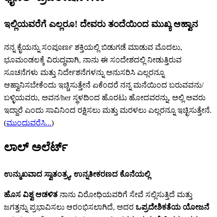
ಇಲ್ಲಿಯವರೆಗೆ ಎಲ್ಲರೂ! ದೇವರು ತಂದೆಯಿಂದ ಮುಖ್ಯ ಆಹ್ವಾನ
ನನ್ನ ಕೈಯನ್ನು ಸಂಪೂರ್ಣ ಶಕ್ತಿಯಲ್ಲಿ ಬಿಡುಗಡೆ ಮಾಡುವ ಮೊದಲು,
ಭೂಮಂಡಲಕ್ಕೆ ವಿರುದ್ಧವಾಗಿ, ನಾನು ಈ ಸಂದೇಶದಲ್ಲಿ ನೀಡುತ್ತಿರುವ
ಸೂಚನೆಗಳು ಮತ್ತು ನಿರ್ದೇಶನೆಗಳನ್ನು ಅನುಸರಿಸಿ ಎಲ್ಲರನ್ನೂ
ಆಹ್ವಾನಿಸಬೇಕೆಂದು ಇಚ್ಚಿಸುತ್ತೇನೆ ಏಕೆಂದರೆ ನನ್ನ ಮನೆಯಿಂದ ಬರುವವನು/
ಬಳ್ಳಿಯವರು, ಅವನ/her ಸ್ಥಳದಿಂದ ಹೊರಟು ಹೋದವರನ್ನು, ಅಲ್ಲಿ ಅವರು
ಇದ್ದಾರೆ ಎಂದು ಸಾವಿನಿಂದ ರಕ್ಷಿಸಲು ಮತ್ತು ಮರಳಲು ಎಲ್ಲರನ್ನೂ ಇಚ್ಛಿಸುತ್ತೇನೆ.
(
ಮುಂದುವರೆಸಿ...
)
ಲಾಲ್ ಅಲೆರ್ಟ್‌
ಉನ್ಮುಖವಾದ ಸ್ವಾತಂತ್ರ್ಯ, ಉನ್ನತೀಕರಣದ ಕೊನೆಯಲ್ಲಿ
ಹೊಸ ವಿಶ್ವ ಆಡಳಿತ
ನಾನು ವಿರೋಧಿಯವರಿಗೆ ಸೇವೆ ಸಲ್ಲಿಸುತ್ತಿದೆ ಮತ್ತು
ಜಗತ್ತನ್ನು ಪ್ರಭಾವಿಸಲು ಆರಂಭಿಸಲಾಗಿದೆ, ಅದರ
ಒಪ್ರದೇಶಿಕತೆಯ ಯೋಜನೆ