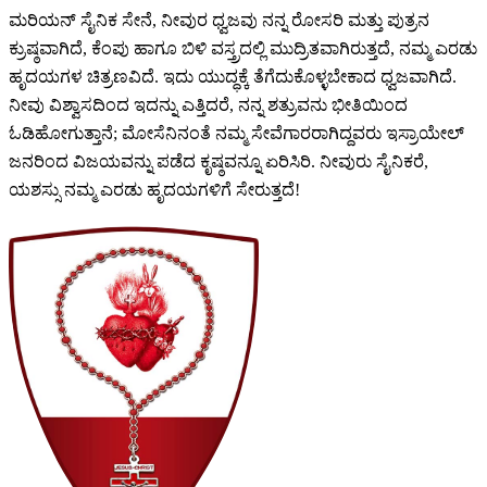
ಮರಿಯನ್ ಸೈನಿಕ ಸೇನೆ, ನೀವುರ ಧ್ವಜವು ನನ್ನ ರೋಸರಿ ಮತ್ತು ಪುತ್ರನ
ಕ್ರುಷ್ಠವಾಗಿದೆ, ಕೆಂಪು ಹಾಗೂ ಬಿಳಿ ವಸ್ತ್ರದಲ್ಲಿ ಮುದ್ರಿತವಾಗಿರುತ್ತದೆ, ನಮ್ಮ ಎರಡು
ಹೃದಯಗಳ ಚಿತ್ರಣವಿದೆ. ಇದು ಯುದ್ಧಕ್ಕೆ ತೆಗೆದುಕೊಳ್ಳಬೇಕಾದ ಧ್ವಜವಾಗಿದೆ.
ನೀವು ವಿಶ್ವಾಸದಿಂದ ಇದನ್ನು ಎತ್ತಿದರೆ, ನನ್ನ ಶತ್ರುವನು ಭೀತಿಯಿಂದ
ಓಡಿಹೋಗುತ್ತಾನೆ; ಮೋಸೆನಿನಂತೆ ನಮ್ಮ ಸೇವೆಗಾರರಾಗಿದ್ದವರು ಇಸ್ರಾಯೇಲ್
ಜನರಿಂದ ವಿಜಯವನ್ನು ಪಡೆದ ಕೃಷ್ಠವನ್ನೂ ಏರಿಸಿರಿ. ನೀವುರು ಸೈನಿಕರೆ,
ಯಶಸ್ಸು ನಮ್ಮ ಎರಡು ಹೃದಯಗಳಿಗೆ ಸೇರುತ್ತದೆ!