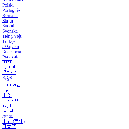
Polski
Português
Română
Shqip
Suomi
Svenska
Tiếng Việt
Türkçe
ελληνικά
Български
Русский
বাংলা
বதமிழ்
తెలుగు
ಕನ್ನಡ
മലയാളം
ไทย
हिंदी
العربية
اردو
فارسی
עִברִית
中文 (简体)
日本語