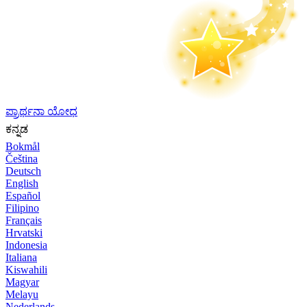
ಪ್ರಾರ್ಥನಾ ಯೋಧ
ಕನ್ನಡ
Bokmål
Čeština
Deutsch
English
Español
Filipino
Français
Hrvatski
Indonesia
Italiana
Kiswahili
Magyar
Melayu
Nederlands