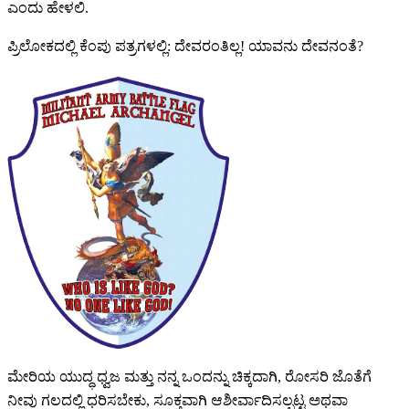
ಎಂದು ಹೇಳಲಿ.
ಪ್ರಿಲೋಕದಲ್ಲಿ ಕೆಂಪು ಪತ್ರಗಳಲ್ಲಿ: ದೇವರಂತಿಲ್ಲ! ಯಾವನು ದೇವನಂತೆ?
ಮೇರಿಯ ಯುದ್ಧ ಧ್ವಜ ಮತ್ತು ನನ್ನ ಒಂದನ್ನು ಚಿಕ್ಕದಾಗಿ, ರೋಸರಿ ಜೊತೆಗೆ
ನೀವು ಗಲದಲ್ಲಿ ಧರಿಸಬೇಕು, ಸೂಕ್ತವಾಗಿ ಆಶೀರ್ವಾದಿಸಲ್ಪಟ್ಟ ಅಥವಾ