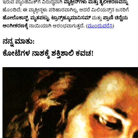
ಇರುವ ಪ್ಯಾಂಡೆಮಿಕ್‌ಗೆ ವಿರುದ್ಧವಾಗಿ
ವ್ಯಾಕ್ಸೀನ್‌‌ಗಳು ಮತ್ತು ತೈಲೀಕರಣವನ್ನು
ಹೊಂದಿದೆ; ಈ ವ್ಯಾಕ್ಸೀನ್ಗಳು ಪರಿಹಾರವಾಗಿಲ್ಲ, ಆದರೆ ಮಿಲಿಯನ್ಸ್‌ನ ಜನರಿಗೆ
ಹೋಲೊಕಾಸ್ಟ್‌
,
ಮೃತಪಟ್ಟು
,
ಟ್ರಾನ್ಸ್‌‌ಹ್ಯೂಮಾನಿಸಮ್‌
ಮತ್ತು
ಪ್ರಾಣಿ ಚಿನ್ಹೆಯ
ಅಂಗೀಕರಣಕ್ಕೆ
ನಾಯಿಯಾಗಿ ಆರಂಭವಾಗುತ್ತದೆ. (
ಮುಂದುವರೆಸಿ
)
ನನ್ನ ಮಾತು:
ಕೋಟೆಗಳ ನಾಶಕ್ಕೆ ಶಕ್ತಿಶಾಲಿ ಕವಚ!