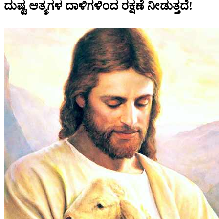
ದುಷ್ಟ ಆತ್ಮಗಳ ದಾಳಿಗಳಿಂದ ರಕ್ಷಣೆ ನೀಡುತ್ತದೆ!