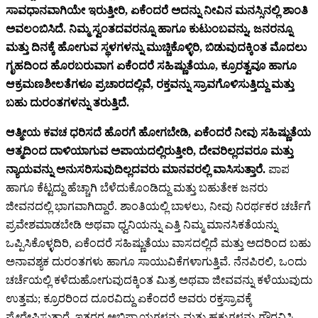
ಸಾವಧಾನವಾಗಿಯೇ ಇರುತ್ತೀರಿ, ಏಕೆಂದರೆ ಅದನ್ನು ನೀವಿನ ಮನಸ್ಸಿನಲ್ಲಿ ಶಾಂತಿ
ಅವಲಂಬಿಸಿದೆ. ನಿಮ್ಮ ಸ್ವಂತದವರನ್ನೂ ಹಾಗೂ ಕುಟುಂಬವನ್ನು, ಜನರನ್ನೂ
ಮತ್ತು ದಿನಕ್ಕೆ ಹೋಗುವ ಸ್ಥಳಗಳನ್ನು ಮುಚ್ಚಿಕೊಳ್ಳಿರಿ, ಬಿಡುವುದಕ್ಕಿಂತ ಮೊದಲು
ಗೃಹದಿಂದ ಹೊರಬರುವಾಗ ಏಕೆಂದರೆ ಸಹಿಷ್ಣುತೆಯೂ, ಕ್ರೂರತ್ವವೂ ಹಾಗೂ
ಆಕ್ರಮಣಶೀಲತೆಗಳೂ ಪ್ರಚಾರದಲ್ಲಿವೆ, ರಕ್ತವನ್ನು ಸ್ರಾವಗೊಳಿಸುತ್ತಿದ್ದು ಮತ್ತು
ಬಹು ದುರಂತಗಳನ್ನು ತರುತ್ತಿದೆ.
ಆತ್ಮೀಯ ಕವಚ ಧರಿಸದೆ ಹೊರಗೆ ಹೋಗಬೇಡಿ, ಏಕೆಂದರೆ ನೀವು ಸಹಿಷ್ಣುತೆಯ
ಆತ್ಮದಿಂದ ದಾಳಿಯಾಗುವ ಅಪಾಯದಲ್ಲಿರುತ್ತೀರಿ, ದೇವರಿಲ್ಲದವರೂ ಮತ್ತು
ನ್ಯಾಯವನ್ನು ಅನುಸರಿಸುವುದಿಲ್ಲದವರು ಮಾನವರಲ್ಲಿ ವಾಸಿಸುತ್ತಾರೆ.
ಪಾಪ
ಹಾಗೂ ಕೆಟ್ಟದ್ದು ಹೆಚ್ಚಾಗಿ ಬೆಳೆದುಕೊಂಡಿದ್ದು ಮತ್ತು ಬಹುತೇಕ ಜನರು
ಜೀವನದಲ್ಲಿ ಭಾಗವಾಗಿದ್ದಾರೆ. ಶಾಂತಿಯಲ್ಲಿ ಬಾಳಲು, ನೀವು ನಿರರ್ಥಕರ ಚರ್ಚೆಗೆ
ಪ್ರವೇಶಮಾಡಬೇಡಿ ಅಥವಾ ಧ್ವನಿಯನ್ನು ಎತ್ತಿ ನಿಮ್ಮ ಮಾನಸಿಕತೆಯನ್ನು
ಒಪ್ಪಿಸಿಕೊಳ್ಳದಿರಿ, ಏಕೆಂದರೆ ಸಹಿಷ್ಣುತೆಯು ವಾಸದಲ್ಲಿದೆ ಮತ್ತು ಅದರಿಂದ ಬಹು
ಅನಾವಶ್ಯಕ ದುರಂತಗಳು ಹಾಗೂ ಸಾಯುವಿಕೆಗಳಾಗುತ್ತಿವೆ. ನೆನಪಿರಲಿ, ಒಂದು
ಚರ್ಚೆಯಲ್ಲಿ ಕಳೆದುಹೋಗುವುದಕ್ಕಿಂತ ಮಿತ್ರ ಅಥವಾ ಜೀವವನ್ನು ಕಳೆಯುವುದು
ಉತ್ತಮ; ಕ್ರೂರರಿಂದ ದೂರವಿದ್ದು ಏಕೆಂದರೆ ಅವರು ರಕ್ತಸ್ರಾವಕ್ಕೆ
ಪ್ರೇರೇಪಿಸುತ್ತಾರೆ. ಇತರರ ಅಭಿಪ್ರಾಯಗಳನ್ನು ಮತ್ತು ಹಕ್ಕುಗಳನ್ನು ಗೌರವಿಸಿ,