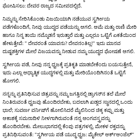
ಘೋಷಿಸಲು: ದೇವರ ರಾಜ್ಯದ ಸಮೀಪದಲ್ಲಿದೆ.
ನಿಮ್ಮನ್ನು ಸೇರಿಸಿಕೊಂಡು ವಿಜಯಿಯಾಗಿ ನಡೆಯುವ ಸ್ವರ್ಗೀಯ
ಪಡೆಗಳೊಂದಿಗೆ, ನೀವು ಯುದ್ಧದ ಪಡೆಯನ್ನು ಆಗಲಿ. ಆಮೆ ಮತ್ತು ರಾಣಿ ಮೇರಿ
ಹಾಗೂ ನಿನ್ನ ತಾಯಿ ನಮ್ಮೊಡನೆ ಇರುತ್ತಾರೆ ಮತ್ತು ಎಲ್ಲರೂ ಒಟ್ಟಿಗೆ ಏಕತೆಯಿಂದ
ಹೇಳುತ್ತೇವೆ: " ದೇವರಂತೆ ಯಾವನು? ದೇವನಂತಿಲ್ಲ!" ಇದು ಮಾನವ
ದುಷ್ಟಶಕ್ತಿಗಳ ಮೇಲೆ ವಿಜಯವನ್ನು ನೀಡುವ ನಮ್ಮ ಯುದ್ಧದ ಘೋಷಣೆ ಆಗಲಿ.
ಸ್ವರ್ಗೀಯ ಪಡೆ, ನೀವು ನನ್ನ ಧ್ವಜಕ್ಕೆ ಪ್ರತಿಕೃತಿ ಮಾಡಬೇಕೆಂದು ಬಯಸುತ್ತೇನೆ,
ಇದು ಎಲ್ಲಾ ಆಧ್ಯಾತ್ಮಿಕ ಯುದ್ಧಗಳಲ್ಲಿ ಮತ್ತು ಮೇರಿಯೊಂದಿಗಿನಂತೆ ಒಟ್ಟಿಗೆ
ಹೋಗಲಿ.
ನನ್ನನ್ನು ಪ್ರತಿನಿಧಿಸುವ ಚಿತ್ರವನ್ನು ನಮ್ಮ ಜಗತ್ತಿನಲ್ಲಿ ಡ್ರಾಗನ್‌ನ ತಲೆ ಮೇಲೆ
ನಿಂತಿರುವಂತೆ ಧ್ವಜವು ಹೊಂದಿರಬೇಕು, ಬದಲಾಗಿ ಖಡ್ಗದ ಸ್ಥಾನದಲ್ಲಿ ಒಂದು
ಭಾಲೆ; ಸುವರ್ಣ ವರ್ನಿಷ್‌ಗೆ ಹೋಲಿಸಿದರೆ ಮೈಲಿನಿಂದ ಚಿಕ್ಕ ಕಪ್ಪು ಮತ್ತು
ಆಕಾಶಕ್ಕೆ ಸಮನಾದಿಳಿ ನೀಳಗಾಗಿರುವಂತೆ ನನ್ನ ಅಂಗವಸ್ತ್ರವನ್ನು
ಹೊಂದಿರಬೇಕು. ಮೇಲುಭಾಗದಲ್ಲಿ ಕೆಂಪು ಪತ್ರಗಳಲ್ಲಿ, ಮೇಕಳ ರಕ್ತವನ್ನು
ಪ್ರತಿನಿಧಿಸುವಂತೆ: "ಸ್ವರ್ಗೀಯ ಪಡೆ ಯುದ್ಧ ಧ್ವಜ: ಮೈಕೇಲ್ ಆರ್ಕ್‌ಆಂಜೆಲ್"