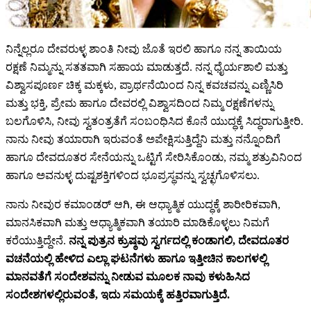
ನಿನ್ನೆಲ್ಲರೂ ದೇವರುಳ್ಳ ಶಾಂತಿ ನೀವು ಜೊತೆ ಇರಲಿ ಹಾಗೂ ನನ್ನ ತಾಯಿಯ
ರಕ್ಷಣೆ ನಿಮ್ಮನ್ನು ಸತತವಾಗಿ ಸಹಾಯ ಮಾಡುತ್ತದೆ. ನನ್ನ ಧೈರ್ಯಶಾಲಿ ಮತ್ತು
ವಿಶ್ವಾಸಪೂರ್ಣ ಚಿಕ್ಕ ಮಕ್ಕಳು, ಪ್ರಾರ್ಥನೆಯಿಂದ ನಿನ್ನ ಕವಚವನ್ನು ಎಣ್ಣಿಸಿರಿ
ಮತ್ತು ಭಕ್ತಿ, ಪ್ರೇಮ ಹಾಗೂ ದೇವರಲ್ಲಿ ವಿಶ್ವಾಸದಿಂದ ನಿಮ್ಮ ರಕ್ಷಣೆಗಳನ್ನು
ಬಲಗೊಳಿಸಿ, ನೀವು ಸ್ವತಂತ್ರತೆಗೆ ಸಂಬಂಧಿಸಿದ ಕೊನೆ ಯುದ್ಧಕ್ಕೆ ಸಿದ್ಧರಾಗುತ್ತೀರಿ.
ನಾನು ನೀವು ತಯಾರಾಗಿ ಇರುವಂತೆ ಅಪೇಕ್ಷಿಸುತ್ತಿದ್ದೆನಿ ಮತ್ತು ನನ್ನೊಂದಿಗೆ
ಹಾಗೂ ದೇವದೂತರ ಸೇನೆಯನ್ನು ಒಟ್ಟಿಗೆ ಸೇರಿಸಿಕೊಂಡು, ನಮ್ಮ ಶತ್ರುವಿನಿಂದ
ಹಾಗೂ ಅವನುಳ್ಳ ದುಷ್ಟಶಕ್ತಿಗಳಿಂದ ಭೂಪ್ರಸ್ಥವನ್ನು ಸ್ವಚ್ಛಗೊಳಿಸಲು.
ನಾನು ನೀವುರ ಕಮಾಂಡರ್ ಆಗಿ, ಈ ಆಧ್ಯಾತ್ಮಿಕ ಯುದ್ಧಕ್ಕೆ ಶಾರೀರಿಕವಾಗಿ,
ಮಾನಸಿಕವಾಗಿ ಮತ್ತು ಆಧ್ಯಾತ್ಮಿಕವಾಗಿ ತಯಾರಿ ಮಾಡಿಕೊಳ್ಳಲು ನಿಮಗೆ
ಕರೆಯುತ್ತಿದ್ದೇನೆ.
ನನ್ನ ಪುತ್ರನ ಕ್ರುಷ್ಠವು ಸ್ವರ್ಗದಲ್ಲಿ ಕಂಡಾಗಲಿ, ದೇವದೂತರ
ವಚನೆಯಲ್ಲಿ ಹೇಳಿದ ಎಲ್ಲಾ ಘಟನೆಗಳು ಹಾಗೂ ಇತ್ತೀಚಿನ ಕಾಲಗಳಲ್ಲಿ
ಮಾನವತೆಗೆ ಸಂದೇಶವನ್ನು ನೀಡುವ ಮೂಲಕ ನಾವು ಕಳುಹಿಸಿದ
ಸಂದೇಶಗಳಲ್ಲಿರುವಂತೆ, ಇದು ಸಮಯಕ್ಕೆ ಹತ್ತಿರವಾಗುತ್ತಿದೆ.