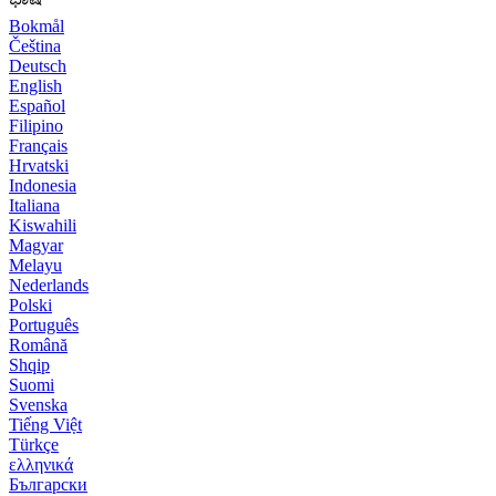
Bokmål
Čeština
Deutsch
English
Español
Filipino
Français
Hrvatski
Indonesia
Italiana
Kiswahili
Magyar
Melayu
Nederlands
Polski
Português
Română
Shqip
Suomi
Svenska
Tiếng Việt
Türkçe
ελληνικά
Български