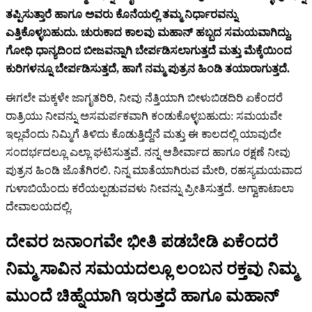
ತಪ್ಪಿಸುತ್ತಾರೆ ಹಾಗೂ ಅವರು ಕೊನೆಯಲ್ಲಿ ತಮ್ಮ ನಿರ್ಧಾರವನ್ನು
ಎತ್ತಿಕೊಳ್ಳಬಹುದು. ಚುರುಕಾದ ಕಾಲವು ಮಹಾನ್ ಹಬ್ಬದ ಸಮಯವಾಗಿದ್ದು,
ಗೋಧಿ ಧಾನ್ಯದಿಂದ ಬೀಜವನ್ನಾಗಿ ಬೇರ್ಪಡಿಸಲಾಗುತ್ತದೆ ಮತ್ತು ಮೆಕ್ಕೆಯಿಂದ
ಕುರಿಗಳನ್ನೂ ಬೇರ್ಪಡಿಸುತ್ತದೆ, ಹಾಗೆ ನಮ್ಮ ಪುತ್ರನ ಹಿಂಡಿ ತಯಾರಾಗುತ್ತದೆ.
ಈಗಲೇ ಮಕ್ಕಳೇ ಜಾಗೃತರಿರಿ, ನೀವು ನೆತ್ತಿಯಾಗಿ ಬೀಳುಬಿಡದಿರಿ ಏಕೆಂದರೆ
ರಾತ್ರಿಯು ನೀವನ್ನು ಅಸಮರ್ಪಕವಾಗಿ ಕಂಡುಕೊಳ್ಳಬಹುದು: ಸಮಯವೇ
ಇಲ್ಲವೆಂದು ನಿಮ್ಮಿಗೆ ತಿಳಿದು ಕೊಡುತ್ತಿದ್ದೆನೆ ಮತ್ತು ಈ ಕಾಲದಲ್ಲಿ ಯಾವುದೇ
ಸಂದರ್ಭದಲ್ಲೂ ಎಲ್ಲಾ ಘಟಿಸುತ್ತವೆ. ನನ್ನ ಆಶೀರ್ವಾದ ಹಾಗೂ ರಕ್ಷಣೆ ನೀವು
ಪುತ್ರನ ಹಿಂಡಿ ಜೊತೆಗಿರಲಿ. ನಿನ್ನ ಮಾತೆಯಾಗಿರುವ ಮೇರಿ, ರಹಸ್ಯಮಯವಾದ
ಗುಳಾಬಿಯೆಂದು ಕರೆಯಲ್ಪಡುವವಳು ನೀವನ್ನು ಪ್ರೀತಿಸುತ್ತದೆ. ಅಗ್ವಾಕಾಟಾಲಾ
ದೇವಾಲಯದಲ್ಲಿ.
ದೇವರ ಜನಾಂಗವೇ ಭೀತಿ ಪಡಬೇಡಿ ಏಕೆಂದರೆ
ನಿಮ್ಮ ಸಾವಿನ ಸಮಯದಲ್ಲೂ ಲಂಬನ ರಕ್ತವು ನಿಮ್ಮ
ಮುಂದೆ ಚಿಹ್ನೆಯಾಗಿ ಇರುತ್ತದೆ ಹಾಗೂ ಮಹಾನ್