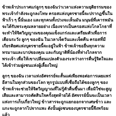
ข้าพเจ้าประกาศแก่ลูกๆ ของฉันว่าเวลาแห่งความยุติธรรมของ
พระเจ้ากำลังจะถูกลงโทษ ครอสแห่งบุตรชายนี้จะปรากฏขึ้นใน
ฟ้าเร็ว ๆ นี้นั่นเอง และทุกคนทั้งปวงจะเห็นมัน มนุษย์ที่เคารพมัน
จะได้รับพระคุณหลายอย่าง เนื่องจากเป็นครอสแห่งโกลโกธาที่
จะทำให้จิตวิญญาณของคุณแข็งแกร่งและเตรียมตัวเพื่อการ
เตือนระวัง ลูกๆ ของฉัน ในเวลาเจ็ดวันและเจ็ดคืน ครอสที่มี
เกียรติยศแห่งบุตรชายนี้จะอยู่ในฟ้า ข้าพเจ้าขอยื่นทุกความ
ทรมานและบาปของคุณ และกับญาติพี่น้องที่ห่างไกลจาก
พระเจ้า เพื่อให้เขาเปลี่ยนแปลงตัวเองระหว่างการตื่นรู้จิตใจและ
ได้เข้าร่วมฝูงชนแห่งผู้เลี้ยงใหญ่
ลูกๆ ของฉัน เวลาแห่งอัศจรรย์จะสั้นแต่เพียงพอต่อการเผยแพร่
อีสานในทุกส่วนของโลก ทุกรูปแบบที่เชื่อถือได้ของลูกๆ ของ
ข้าพเจ้าจะช่วยให้จิตวิญญาณที่ไม่รู้ตัวตื่นขึ้นมา เพื่อมิใช่จะสูญ
เสียและสามารถตัดสินใจครั้งสุดท้ายได้ อัศจรรย์นั้นจะเป็นเวลา
แห่งการเก็บเกี่ยวใหญ่ ข้าวสารจะถูกแยกออกจากเศษข้าว และ
แกะจะถูกลากไปจากแพะ ดังนั้นฝูงชนของบุตรชายนี้จึงพร้อม
แล้ว