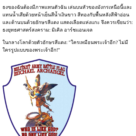
ธงของฉันต้องมีภาพแทนตัวฉัน เล่นบนหัวของมังกรเหนือนี้และ
แทนน้ำเสียด้วยหน้าเย็นสีน้ำเงินขาว สีทองกับพื้นหลังสีฟ้าอ่อน
และด้านบนด้วยอักษรสีแดง แสดงเลือดแห่งแกะ จึงควรเขียนว่า:
ธงยุทธศาสตร์สงคราม: มิเคิล อาร์ชแอนเจล
ในกลางโลกด้วยตัวอักษรสีแดง: "ใครเหมือนพระเจ้าอีก? ไม่มี
ใครรูปแบบของพระเจ้าอีก!"