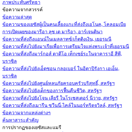
ภาพประทับศรัทธา
ข้อความจากสวรรค์
ข้อความล่าสุด
ข้อความของเยซัสผู้เป็นคนเลี้ยงแกะที่ส่งถึงเอโนค, โคลอมเบีย
การเปิดเผยของมารีอา ลุซ เด มาริอา, อาร์เจนตินา
ข้อความที่ส่งถึงแอนน์ในเมลลาทซ์/เก็ตติงเงิน, เยอรมนี
ข้อความที่ส่งไปยังมาเรียเพื่อการเตรียมใจแห่งพระเจ้าที่เยอรมนี
ข้อความที่ส่งถึงมาร์กอส์ ตาดีโอ เท็กเซย์ระในจาคาราอี สีพี,
บราซิล
ข้อความที่ส่งไปยังเอ็ดซอน กลอเบอร์ ในอิตาปิรังกา เอเอ็ม,
บราซิล
ข้อความที่ส่งไปยังศูนย์หลบภัยครอบครัวบริสุทธิ์, สหรัฐฯ
ข้อความที่ส่งไปยังเด็กของการฟื้นคืนชีวิต, สหรัฐฯ
ข้อความที่ส่งไปยังโจน เลียรี ในโรเชสเตอร์ นีวาย, สหรัฐฯ
ข้อความที่ส่งถึงเมารีน ซวีนนี่-ไคล์ในนอร์ทริดจวิลล์, สหรัฐฯ
ข้อความจากแหล่งต่างๆ
ค้นหาสาระสำคัญ
การปรากฏของเยซัสและแมรี