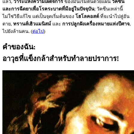
แล้ว,
วาระแห่งความเผด็จการ
ของมันเริ่มต้นด้วยแผน
วัคซีน
และการฉีดยาเพื่อโรคระบาดที่มีอยู่ในปัจจุบัน
; วัคซีนเหล่านี้
ไม่ใช่วิธีแก้ไข แต่เป็นจุดเริ่มต้นของ
โฮโลคอสต์
ที่จะนำไปสู่อัน
ตาย,
ทรานส์เฮิวแมนิสม์
และ
การปลูกฝังเครื่องหมายแห่งปีศาจ
,
ไปยังล้านคน. (
ต่อไป
)
คำของฉัน:
อาวุธที่แข็งกล้าสำหรับทำลายปราการ!