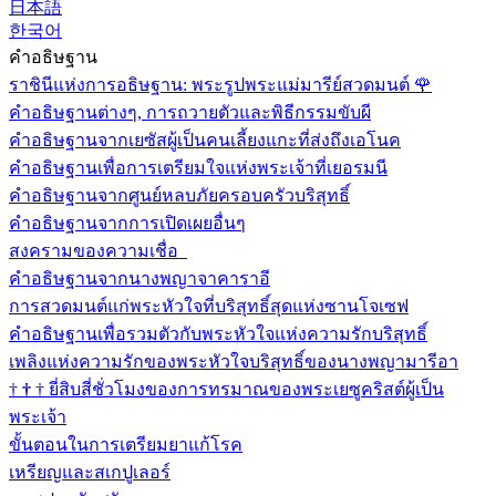
日本語
한국어
คำอธิษฐาน
ราชินีแห่งการอธิษฐาน: พระรูปพระแม่มารีย์สวดมนต์
🌹
คำอธิษฐานต่างๆ, การถวายตัวและพิธีกรรมขับผี
คำอธิษฐานจากเยซัสผู้เป็นคนเลี้ยงแกะที่ส่งถึงเอโนค
คำอธิษฐานเพื่อการเตรียมใจแห่งพระเจ้าที่เยอรมนี
คำอธิษฐานจากศูนย์หลบภัยครอบครัวบริสุทธิ์
คำอธิษฐานจากการเปิดเผยอื่นๆ
สงครามของความเชื่อ
คำอธิษฐานจากนางพญาจาคาราอี
การสวดมนต์แก่พระหัวใจที่บริสุทธิ์สุดแห่งซานโจเซฟ
คำอธิษฐานเพื่อรวมตัวกับพระหัวใจแห่งความรักบริสุทธิ์
เพลิงแห่งความรักของพระหัวใจบริสุทธิ์ของนางพญามารีอา
†
†
†
ยี่สิบสี่ชั่วโมงของการทรมาณของพระเยซูคริสต์ผู้เป็น
พระเจ้า
ขั้นตอนในการเตรียมยาแก้โรค
เหรียญและสเกปูเลอร์