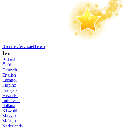
นักรบที่มีความศรัทธา
ไทย
Bokmål
Čeština
Deutsch
English
Español
Filipino
Français
Hrvatski
Indonesia
Italiana
Kiswahili
Magyar
Melayu
Nederlands