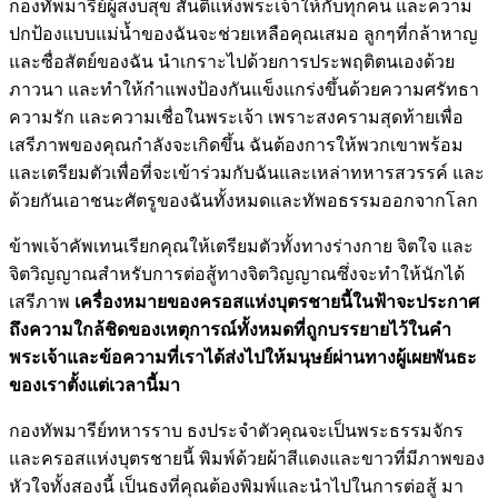
กองทัพมารีย์ผู้สงบสุข สันติแห่งพระเจ้าให้กับทุกคน และความ
ปกป้องแบบแม่น้ำของฉันจะช่วยเหลือคุณเสมอ ลูกๆที่กล้าหาญ
และซื่อสัตย์ของฉัน นำเกราะไปด้วยการประพฤติตนเองด้วย
ภาวนา และทำให้กำแพงป้องกันแข็งแกร่งขึ้นด้วยความศรัทธา
ความรัก และความเชื่อในพระเจ้า เพราะสงครามสุดท้ายเพื่อ
เสรีภาพของคุณกำลังจะเกิดขึ้น ฉันต้องการให้พวกเขาพร้อม
และเตรียมตัวเพื่อที่จะเข้าร่วมกับฉันและเหล่าทหารสวรรค์ และ
ด้วยกันเอาชนะศัตรูของฉันทั้งหมดและทัพอธรรมออกจากโลก
ข้าพเจ้าคัพเทนเรียกคุณให้เตรียมตัวทั้งทางร่างกาย จิตใจ และ
จิตวิญญาณสำหรับการต่อสู้ทางจิตวิญญาณซึ่งจะทำให้นักได้
เสรีภาพ
เครื่องหมายของครอสแห่งบุตรชายนี้ในฟ้าจะประกาศ
ถึงความใกล้ชิดของเหตุการณ์ทั้งหมดที่ถูกบรรยายไว้ในคำ
พระเจ้าและข้อความที่เราได้ส่งไปให้มนุษย์ผ่านทางผู้เผยพันธะ
ของเราตั้งแต่เวลานี้มา
กองทัพมารีย์ทหารราบ ธงประจำตัวคุณจะเป็นพระธรรมจักร
และครอสแห่งบุตรชายนี้ พิมพ์ด้วยผ้าสีแดงและขาวที่มีภาพของ
หัวใจทั้งสองนี้ เป็นธงที่คุณต้องพิมพ์และนำไปในการต่อสู้ มา