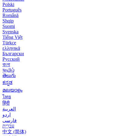
Polski
Português
Română
Shqip
Suomi
Svenska
Tiếng Việt
Türkçe
ελληνικά
Български
Русский
বাংলা
বதமிழ்
తెలుగు
ಕನ್ನಡ
മലയാളം
ไทย
हिंदी
العربية
اردو
فارسی
עִברִית
中文 (简体)