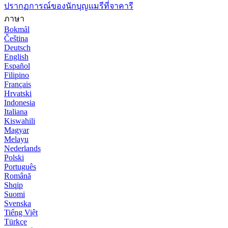
ปรากฏการณ์ของนักบุญแมรีที่จาคารี
ภาษา
Bokmål
Čeština
Deutsch
English
Español
Filipino
Français
Hrvatski
Indonesia
Italiana
Kiswahili
Magyar
Melayu
Nederlands
Polski
Português
Română
Shqip
Suomi
Svenska
Tiếng Việt
Türkçe