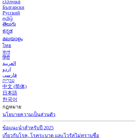
ελληνικά
Български
Русский
தமிழ்
తెలుగు
ಕನ್ನಡ
മലയാളം
ไทย
বাংলা
हिंदी
العربية
اردو
فارسی
עִברִית
中文 (简体)
日本語
한국어
กฎหมาย
นโยบายความเป็นส่วนตัว
ข้อแนะนำสำหรับปี 2025
เกี่ยวกับโรค, โรคระบาด และไวรัสไม่ทราบชื่อ