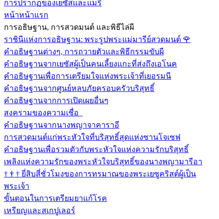
การปรากฏของเยซัสและแมรี
หน้าหน้าแรก
การอธิษฐาน, การสวดมนต์ และพิธีไล่ผี
ราชินีแห่งการอธิษฐาน: พระรูปพระแม่มารีย์สวดมนต์
🌹
คำอธิษฐานต่างๆ, การถวายตัวและพิธีกรรมขับผี
คำอธิษฐานจากเยซัสผู้เป็นคนเลี้ยงแกะที่ส่งถึงเอโนค
คำอธิษฐานเพื่อการเตรียมใจแห่งพระเจ้าที่เยอรมนี
คำอธิษฐานจากศูนย์หลบภัยครอบครัวบริสุทธิ์
คำอธิษฐานจากการเปิดเผยอื่นๆ
สงครามของความเชื่อ
คำอธิษฐานจากนางพญาจาคาราอี
การสวดมนต์แก่พระหัวใจที่บริสุทธิ์สุดแห่งซานโจเซฟ
คำอธิษฐานเพื่อรวมตัวกับพระหัวใจแห่งความรักบริสุทธิ์
เพลิงแห่งความรักของพระหัวใจบริสุทธิ์ของนางพญามารีอา
†
†
†
ยี่สิบสี่ชั่วโมงของการทรมาณของพระเยซูคริสต์ผู้เป็น
พระเจ้า
ขั้นตอนในการเตรียมยาแก้โรค
เหรียญและสเกปูเลอร์